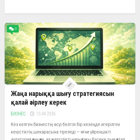
0
Жаңа нарыққа шығу стратегиясын
қалай әзірлеу керек
БИЗНЕС
10.04.2026
Кез келген бизнестің өсуі белгілі бір кезеңде игерілген
кеңістіктің шекарасына тіреледі — яғни үйреншікті
аудитория қаныққан, ал жергілікті нарықтағы бәсеке тым қатал