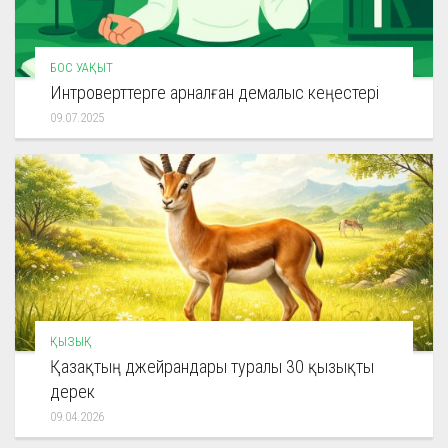
БОС УАҚЫТ
Интроверттерге арналған демалыс кеңестері
09.07.2025
ҚЫЗЫҚ
Қазақтың джейрандары туралы 30 қызықты
дерек
09.04.2026