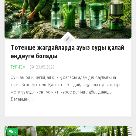
Төтенше жағдайларда ауыз суды қалай
өңдеуге болады
ТУРИЗМ
23.05.2026
Су – өмірдің негізі, ал оның сапасы адам денсаулығына
тікелей әсер етеді. Қалыпты жағдайда қауіпсіз сусынға қол
жеткізу өздігінен түсінікті нәрсе ретінде қабылданады.
Дегенмен,...
0