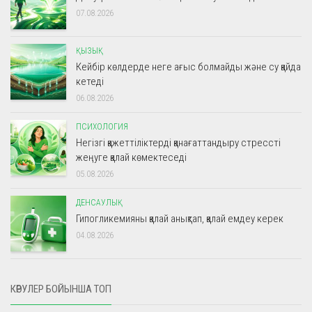
07.08.2026
ҚЫЗЫҚ
Кейбір көлдерде неге ағыс болмайды және су қайда
кетеді
06.08.2026
ПСИХОЛОГИЯ
Негізгі қажеттіліктерді қанағаттандыру стрессті
жеңуге қалай көмектеседі
05.08.2026
ДЕНСАУЛЫҚ
Гипогликемияны қалай анықтап, қалай емдеу керек
04.08.2026
КӨРУЛЕР БОЙЫНША ТОП