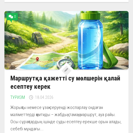
0
Маршрутқа қажетті су мөлшерін қалай
есептеу керек
ТУРИЗМ
18.04.2026
Жорықты немесе ұзақ серуенді жоспарлау ондаған
мәліметтерді қамтиды – жабдық, тамақ, маршрут, ауа райы.
Осы сұрақтардың ішінде суды есептеу ерекше орын алады,
себебі мұндағы...