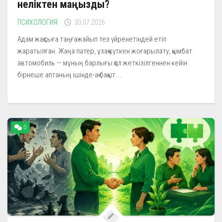
неліктен маңызды?
ПСИХОЛОГИЯ
30.07.2026
Адам жақсыға таңғажайып тез үйренетіндей етіп
жаратылған. Жаңа пәтер, ұзақ күткен жоғарылату, қымбат
автомобиль — мұның барлығы қол жеткізілгеннен кейін
бірнеше аптаның ішінде-ақ бақыт...
0