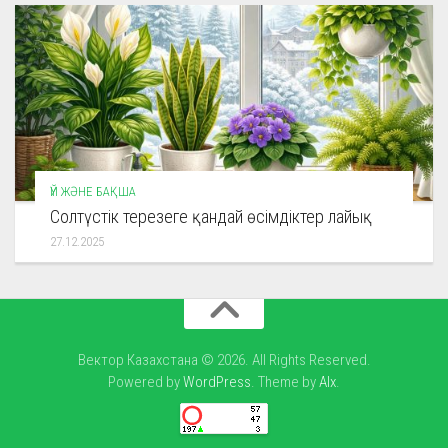
ҮЙ ЖӘНЕ БАҚША
Солтүстік терезеге қандай өсімдіктер лайық
27.12.2025
Вектор Казахстана © 2026. All Rights Reserved.
Powered by
WordPress
. Theme by
Alx
.