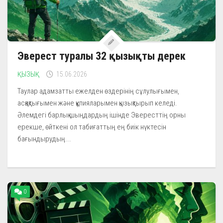
Эверест туралы 32 қызықты дерек
ҚЫЗЫҚ
15.06.2026
Таулар адамзатты ежелден өздерінің сұлулығымен,
асқақтығымен және құпияларымен қызықтырып келеді.
Әлемдегі барлық шыңдардың ішінде Эвересттің орны
ерекше, өйткені ол табиғаттың ең биік нүктесін
бағындырудың...
0