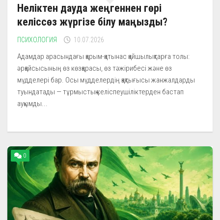
Неліктен дауда жеңгеннен гөрі
келіссөз жүргізе білу маңызды?
ПСИХОЛОГИЯ
10.07.2026
Адамдар арасындағы қарым-қатынас қайшылықтарға толы:
әрқайсысының өз көзқарасы, өз тәжірибесі және өз
мүдделері бар. Осы мүдделердің қақтығысы жанжалдарды
туындатады — тұрмыстық келіспеушіліктерден бастап
ауқымды...
0