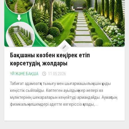
Бақшаны көзбен кеңірек етіп
көрсетудің жолдары
ҮЙ ЖӘНЕ БАҚША
11.05.2026
Табиғат адамзатқа тынығу мен шығармашылық үшін құнды
кеңістік сыйлайды. Көптеген ауылдық жер иелері өз
мүліктерінің шекараларын кеңейтуді армандайды. Аумақтың
физикалық өлшемдері әдетте өзгеріссіз қалады,...