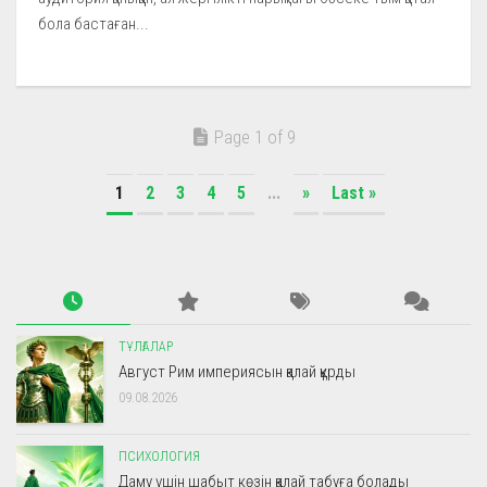
бола бастаған...
Page 1 of 9
1
2
3
4
5
...
»
Last »
ТҰЛҒАЛАР
Август Рим империясын қалай құрды
09.08.2026
ПСИХОЛОГИЯ
Даму үшін шабыт көзін қалай табуға болады