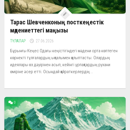
Тарас Шевченконың посткеңестік
мәдениеттегі маңызы
ТҰЛҒАЛАР
27.06.2026
Бұрынғы Кеңес Одағы кеңістігіндегі мәдени орта көптеген
көрнекті тұлғалардың ықпалымен қалыптасты. Олардың
идеялары өз дәуірінен асып, кейінгі ұрпақтардың рухани
өміріне әсер етті. Осындай қайраткерлердің...
0