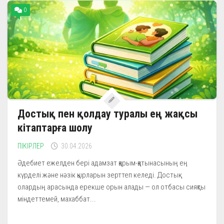
0
Достық пен қолдау туралы ең жақсы
кітаптарға шолу
ПІКІРЛЕР
30.04.2026
Әдебиет ежелден бері адамзат қарым-қатынасының ең
күрделі және нәзік қырларын зерттеп келеді. Достық
олардың арасында ерекше орын алады — ол отбасы сияқты
міндеттемей, махаббат...