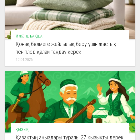
ҮЙ ЖӘНЕ БАҚША
Қонақ бөлмеге жайлылық беру үшін жастық
пен плед қалай таңдау керек
12.04.2026
ҚЫЗЫҚ
Қазақтың аңыздары туралы 27 қызықты дерек