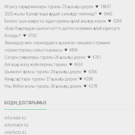
Игуасу сарқырамалары туралы 25 қызықты дерек
18437
2025 жылы Қазақстанда қандай салықтар төленеді?
5460
Бизнес үшін мақсатты аудиторияны қалай анықтау керек
5249
«Бәрі бақылаудан шығып кетті» деген сезіммен қалай күресуге
болады?
5105
Фильмдер мен сериалдарға арналған танымал стриминг
сервистерінің салыстырмасы
4854
Сатурн сақиналары туралы 26 қызықты дерек
4761
Алғашқы жазу жүйелерінің тарихы
4653
Шымкент қаласы туралы 29 қызықты дерек
4356
Көкқұс құстары туралы 27 қызықты дерек
4338
Ұлы Жібек жолы туралы 30 қызықты дерек
4278
БІЗДІҢ ДОСТАРЫМЫЗ
inforadar.kz
informator.kz
onlyfacts.kz