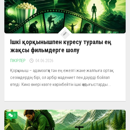
Ішкі қорқынышпен күресу туралы ең
жақсы фильмдерге шолу
ПІКІРЛЕР
04.06.2026
Қорқыныш – адамзатқа тән ең ежелгі және жалпыға ортақ
сезімдердің бірі, ол әрбір мәдениет пен дәуірді бойлап
өтеді. Кино өнері көзге көрінбейтін ішкі қақтығыстарды...
0