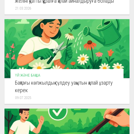
желіні қуатты құралға қалай айналдыруға болады
21.03.2026
ҮЙ ЖӘНЕ БАҚША
Бақтағы көпжылдық гүлдеу уақытын қалай ұзарту
керек
09.07.2025