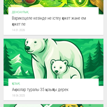
ДЕНСАУЛЫҚ
Варикоцеле кезінде не істеу қажет және ем
қажет пе
14.01.2026
ҚЫЗЫҚ
Ақ аюлар туралы 35 қызықты дерек
18.06.2025