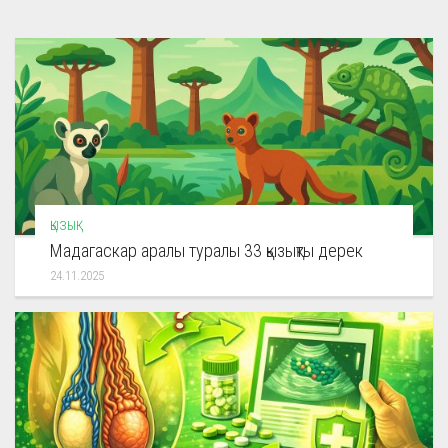
ҚЫЗЫҚ
Мадагаскар аралы туралы 33 қызықты дерек
24.11.2025