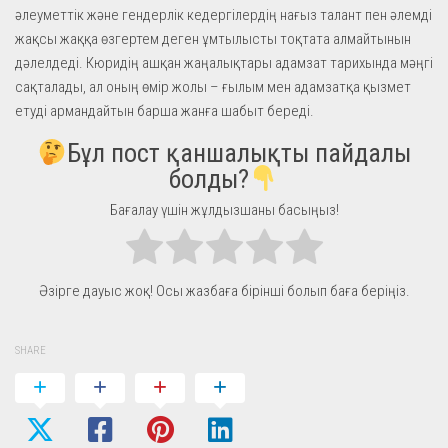
әлеуметтік және гендерлік кедергілердің нағыз талант пен әлемді
жақсы жаққа өзгертем деген ұмтылысты тоқтата алмайтынын
дәлелдеді. Кюридің ашқан жаңалықтары адамзат тарихында мәңгі
сақталады, ал оның өмір жолы – ғылым мен адамзатқа қызмет
етуді армандайтын барша жанға шабыт береді.
Бұл пост қаншалықты пайдалы
болды?
Бағалау үшін жұлдызшаны басыңыз!
Әзірге дауыс жоқ! Осы жазбаға бірінші болып баға беріңіз.
SHARE