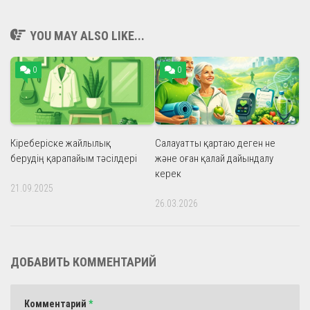
YOU MAY ALSO LIKE...
0
0
Кіреберіске жайлылық
Салауатты қартаю деген не
берудің қарапайым тәсілдері
және оған қалай дайындалу
керек
21.09.2025
26.03.2026
ДОБАВИТЬ КОММЕНТАРИЙ
Комментарий
*