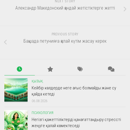
NEXT STORY
Александр Македонский қандай жетістіктерге жетті
PREVIOUS STORY
Бақшада петунияға қалай күтім жасау керек
ҚЫЗЫҚ
Кейбір көлдерде неге ағыс болмайды және су
қайда кетеді
06.08.2026
ПСИХОЛОГИЯ
Негізгі қажеттіліктерді қанағаттандыру стрессті
жеңуге қалай көмектеседі