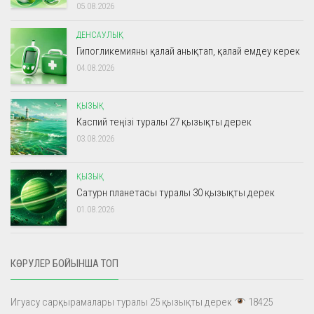
05.08.2026
ДЕНСАУЛЫҚ
Гипогликемияны қалай анықтап, қалай емдеу керек
04.08.2026
ҚЫЗЫҚ
Каспий теңізі туралы 27 қызықты дерек
03.08.2026
ҚЫЗЫҚ
Сатурн планетасы туралы 30 қызықты дерек
01.08.2026
КӨРУЛЕР БОЙЫНША ТОП
Игуасу сарқырамалары туралы 25 қызықты дерек
18425