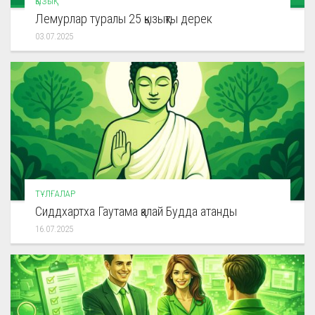
ҚЫЗЫҚ
Лемурлар туралы 25 қызықты дерек
03.07.2025
ТҰЛҒАЛАР
Сиддхартха Гаутама қалай Будда атанды
16.07.2025