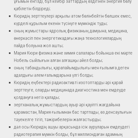
ұғымын енгізді, бұл кейбір заттардың өздігінен энергия бөлу
қабілетін білдіреді;
Кюридің зерттеулері арқылы атом бөлінбейтін бөлшек емес,
күрделі құрылым екенін түсінуге мүмкіндік туды;
оның жұмыстары ядролық физиканың дамуына, медицина,
өнеркәсіп пен энергетикадағы жаңа технологиялардың
пайда болуына жол ашты;
Мария Кюри физика және химия салалары бойынша екі мәрте
Нобель сыйлығын алған алғашқы әйел болды;
оның табандылығы, қарапайымдылығы мен ғылымға деген
адалдығы әлем ғалымдарына үлгі болды;
Кюридің еңбектері радиоактивті изотоптарды әрі қарай
зерттеуге, оларды медицинада диагностика мен емдеуде
қолдануға негіз қалады;
зертханалық жұмыстардың ауыр әрі қауіпті жағдайына
қарамастан, Мария ғылымнан бас тартпады, өз денсаулығын
тәуекелге тігіп, тәжірибелерін жалғастырды;
дәл осы Кюридің ашуы арқасында ісік ауруларын емдеудегі
радиотерапия мүмкін болды, бұл миллиондаған адамның