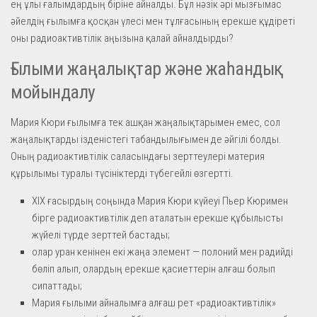
ең ұлы ғалымдардың біріне айналды. Бұл нәзік әрі мызғымас
әйелдің ғылымға қосқан үлесі мен тұлғасының ерекше құдіреті
оны радиоактивтілік аңызына қалай айналдырды?
Ғылыми жаңалықтар және жаһандық
мойындалу
Мария Кюри ғылымға тек ашқан жаңалықтарымен емес, сол
жаңалықтарды ізденістегі табандылығымен де әйгілі болды.
Оның радиоактивтілік саласындағы зерттеулері материя
құрылымы туралы түсініктерді түбегейлі өзгертті.
XIX ғасырдың соңында Мария Кюри күйеуі Пьер Кюримен
бірге радиоактивтілік деп аталатын ерекше құбылысты
жүйелі түрде зерттей бастады;
олар уран кенінен екі жаңа элемент — полоний мен радийді
бөліп алып, олардың ерекше қасиеттерін алғаш болып
сипаттады;
Мария ғылыми айналымға алғаш рет «радиоактивтілік»