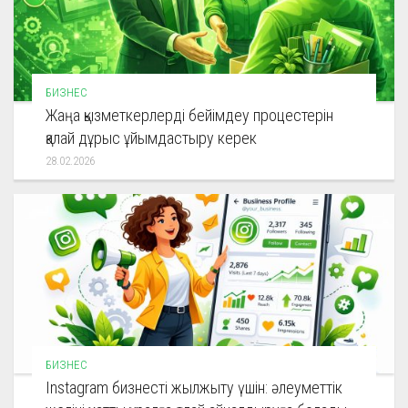
БИЗНЕС
Жаңа қызметкерлерді бейімдеу процестерін
қалай дұрыс ұйымдастыру керек
28.02.2026
БИЗНЕС
Instagram бизнесті жылжыту үшін: әлеуметтік