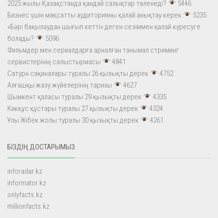
2025 жылы Қазақстанда қандай салықтар төленеді?
5446
Бизнес үшін мақсатты аудиторияны қалай анықтау керек
5235
«Бәрі бақылаудан шығып кетті» деген сезіммен қалай күресуге
болады?
5096
Фильмдер мен сериалдарға арналған танымал стриминг
сервистерінің салыстырмасы
4841
Сатурн сақиналары туралы 26 қызықты дерек
4752
Алғашқы жазу жүйелерінің тарихы
4627
Шымкент қаласы туралы 29 қызықты дерек
4335
Көкқұс құстары туралы 27 қызықты дерек
4324
Ұлы Жібек жолы туралы 30 қызықты дерек
4261
БІЗДІҢ ДОСТАРЫМЫЗ
inforadar.kz
informator.kz
onlyfacts.kz
millionfacts.kz