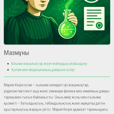
Мазмұны
Ғылыми жаңалықтар және жаһандық мойындалу
Қоғам мен медицинаның дамуына әсері
Мария Кюри есімі – ғылыми әлемдегі ірі жаңалықтар,
радиоактивтілікті ашу және заманауи физика мен химияның дамуы
тарихымен тығыз байланысты. Оның өмір жолы мен ғылыми
қызметі – батылдықтың, табандылықтың және ақиқатқа деген
құштарлықтың жарқын үлгісі. Мария Кюри адамзат тарихындағы