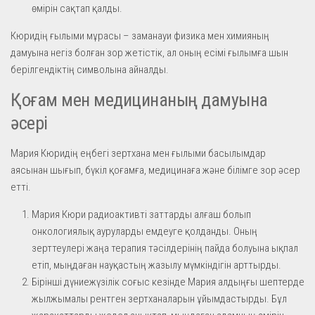
өмірін сақтап қалды.
Кюридің ғылыми мұрасы – заманауи физика мен химияның
дамуына негіз болған зор жетістік, ал оның есімі ғылымға шын
берілгендіктің символына айналды.
Қоғам мен медицинаның дамуына
әсері
Мария Кюридің еңбегі зертхана мен ғылыми басылымдар
аясынан шығып, бүкіл қоғамға, медицинаға және білімге зор әсер
етті.
Мария Кюри радиоактивті заттарды алғаш болып
онкологиялық ауруларды емдеуге қолданды. Оның
зерттеулері жаңа терапия тәсілдерінің пайда болуына ықпал
етіп, мыңдаған науқастың жазылу мүмкіндігін арттырды.
Бірінші дүниежүзілік соғыс кезінде Мария алдыңғы шептерде
жылжымалы рентген зертханаларын ұйымдастырды. Бұл