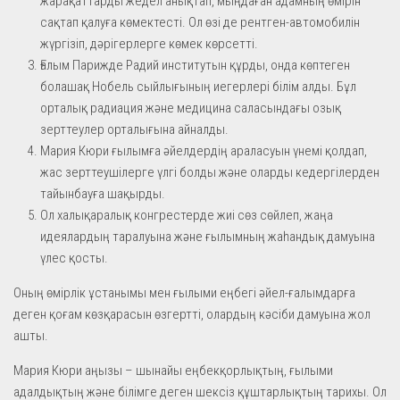
жарақаттарды жедел анықтап, мыңдаған адамның өмірін
сақтап қалуға көмектесті. Ол өзі де рентген-автомобилін
жүргізіп, дәрігерлерге көмек көрсетті.
Ғалым Парижде Радий институтын құрды, онда көптеген
болашақ Нобель сыйлығының иегерлері білім алды. Бұл
орталық радиация және медицина саласындағы озық
зерттеулер орталығына айналды.
Мария Кюри ғылымға әйелдердің араласуын үнемі қолдап,
жас зерттеушілерге үлгі болды және оларды кедергілерден
тайынбауға шақырды.
Ол халықаралық конгрестерде жиі сөз сөйлеп, жаңа
идеялардың таралуына және ғылымның жаһандық дамуына
үлес қосты.
Оның өмірлік ұстанымы мен ғылыми еңбегі әйел-ғалымдарға
деген қоғам көзқарасын өзгертті, олардың кәсіби дамуына жол
ашты.
Мария Кюри аңызы – шынайы еңбекқорлықтың, ғылыми
адалдықтың және білімге деген шексіз құштарлықтың тарихы. Ол