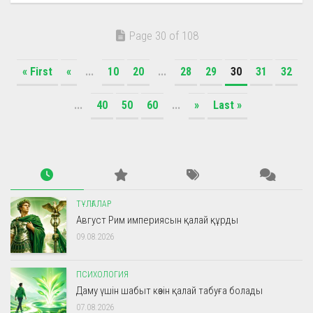
Page 30 of 108
« First
«
...
10
20
...
28
29
30
31
32
...
40
50
60
...
»
Last »
ТҰЛҒАЛАР
Август Рим империясын қалай құрды
09.08.2026
ПСИХОЛОГИЯ
Даму үшін шабыт көзін қалай табуға болады
07.08.2026