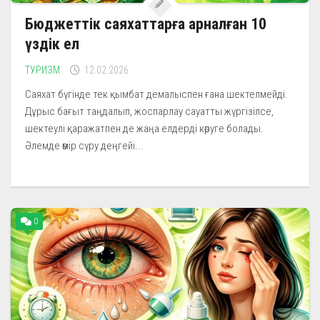
Бюджеттік саяхаттарға арналған 10
үздік ел
ТУРИЗМ
12.02.2026
Саяхат бүгінде тек қымбат демалыспен ғана шектелмейді.
Дұрыс бағыт таңдалып, жоспарлау сауатты жүргізілсе,
шектеулі қаражатпен де жаңа елдерді көруге болады.
Әлемде өмір сүру деңгейі...
0