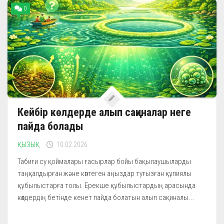
0
Кейбір көлдерде алып сақиналар неге
пайда болады
ҚЫЗЫҚ
10.02.2026
Табиғи су қоймалары ғасырлар бойы бақылаушыларды
таңқалдырған және көптеген аңыздар туғызған құпиялы
құбылыстарға толы. Ерекше құбылыстардың арасында
көлдердің бетінде кенет пайда болатын алып сақиналы...