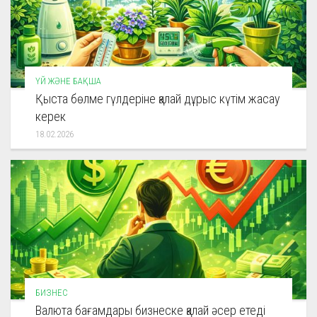
ҮЙ ЖӘНЕ БАҚША
Қыста бөлме гүлдеріне қалай дұрыс күтім жасау
керек
18.02.2026
БИЗНЕС
Валюта бағамдары бизнеске қалай әсер етеді