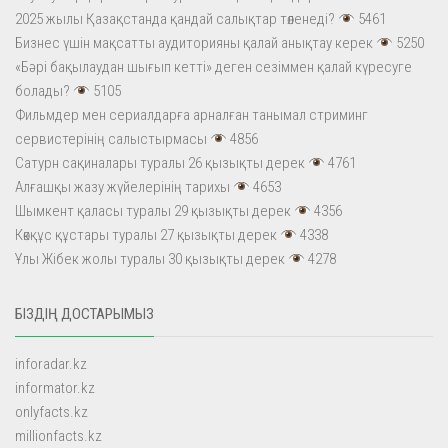
2025 жылы Қазақстанда қандай салықтар төленеді?
5461
Бизнес үшін мақсатты аудиторияны қалай анықтау керек
5250
«Бәрі бақылаудан шығып кетті» деген сезіммен қалай күресуге
болады?
5105
Фильмдер мен сериалдарға арналған танымал стриминг
сервистерінің салыстырмасы
4856
Сатурн сақиналары туралы 26 қызықты дерек
4761
Алғашқы жазу жүйелерінің тарихы
4653
Шымкент қаласы туралы 29 қызықты дерек
4356
Көкқұс құстары туралы 27 қызықты дерек
4338
Ұлы Жібек жолы туралы 30 қызықты дерек
4278
БІЗДІҢ ДОСТАРЫМЫЗ
inforadar.kz
informator.kz
onlyfacts.kz
millionfacts.kz