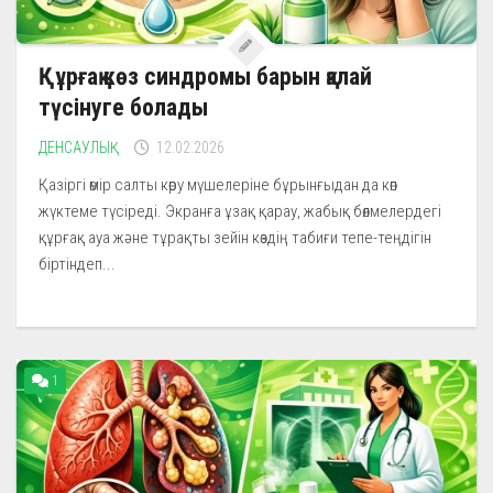
Құрғақ көз синдромы барын қалай
түсінуге болады
ДЕНСАУЛЫҚ
12.02.2026
Қазіргі өмір салты көру мүшелеріне бұрынғыдан да көп
жүктеме түсіреді. Экранға ұзақ қарау, жабық бөлмелердегі
құрғақ ауа және тұрақты зейін көздің табиғи тепе-теңдігін
біртіндеп...
1