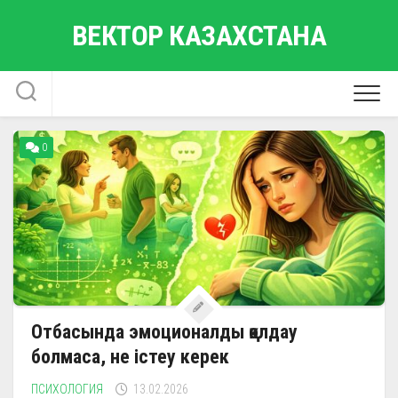
Skip
ВЕКТОР КАЗАХСТАНА
to
content
0
Отбасында эмоционалды қолдау
болмаса, не істеу керек
ПСИХОЛОГИЯ
13.02.2026