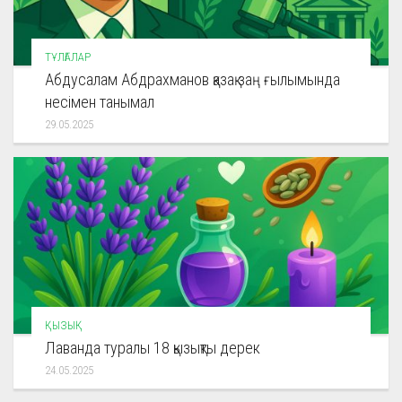
ТҰЛҒАЛАР
Абдусалам Абдрахманов қазақ заң ғылымында
несімен танымал
29.05.2025
ҚЫЗЫҚ
Лаванда туралы 18 қызықты дерек
24.05.2025