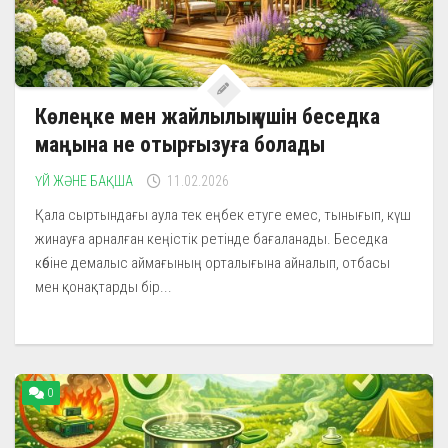
Көлеңке мен жайлылық үшін беседка
маңына не отырғызуға болады
ҮЙ ЖӘНЕ БАҚША
11.02.2026
Қала сыртындағы аула тек еңбек етуге емес, тынығып, күш
жинауға арналған кеңістік ретінде бағаланады. Беседка
көбіне демалыс аймағының орталығына айналып, отбасы
мен қонақтарды бір...
0