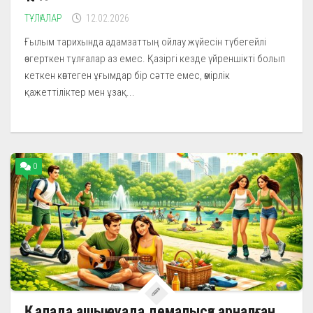
ТҰЛҒАЛАР
12.02.2026
Ғылым тарихында адамзаттың ойлау жүйесін түбегейлі
өзгерткен тұлғалар аз емес. Қазіргі кезде үйреншікті болып
кеткен көптеген ұғымдар бір сәтте емес, өмірлік
қажеттіліктер мен ұзақ...
0
Қалада ашық ауада демалысқа арналған