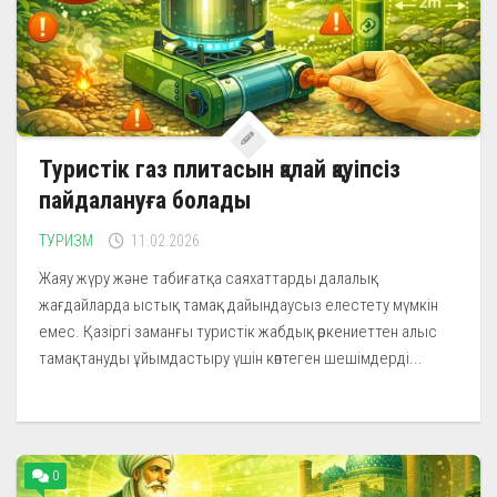
Туристік газ плитасын қалай қауіпсіз
пайдалануға болады
ТУРИЗМ
11.02.2026
Жаяу жүру және табиғатқа саяхаттарды далалық
жағдайларда ыстық тамақ дайындаусыз елестету мүмкін
емес. Қазіргі заманғы туристік жабдық өркениеттен алыс
тамақтануды ұйымдастыру үшін көптеген шешімдерді...
0