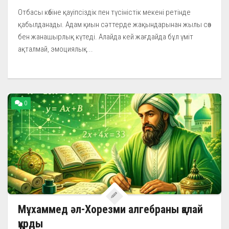
Отбасы көбіне қауіпсіздік пен түсіністік мекені ретінде
қабылданады. Адам қиын сәттерде жақындарынан жылы сөз
бен жанашырлық күтеді. Алайда кей жағдайда бұл үміт
ақталмай, эмоциялық...
0
Мұхаммед әл-Хорезми алгебраны қалай
құрды