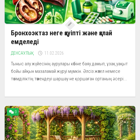
Бронхоэктаз неге қауіпті және қалай
емделеді
ДЕНСАУЛЫҚ
11.02.2026
Тыныс алу жүйесінің аурулары көбіне баяу дамып, ұзақ уақыт
бойы айқын мазаламай жүруі мүмкін. Әлсіз жөтел немесе
төзімділіктің төмендеуі шаршау не қоршаған ортаның әсері...
0