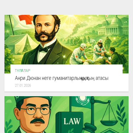
ТҰЛҒАЛАР
Анри Дюнан неге гуманитарлық құқықтың атасы
27.01.2026