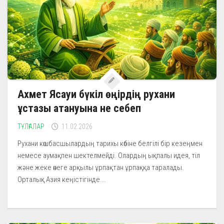
Ахмет Ясауи бүкіл өңірдің рухани
ұстазы атануына не себеп
ТҰЛҒАЛАР
11.02.2026
Рухани көшбасшылардың тарихы көбіне белгілі бір кезеңмен
немесе аумақпен шектелмейді. Олардың ықпалы идея, тіл
және жеке өнеге арқылы ұрпақтан ұрпаққа таралады.
Орталық Азия кеңістігінде...