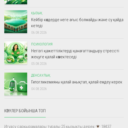
ҚЫЗЫҚ
Кейбір көлдерде неге ағыс болмайды және су қайда
кетеді
06.08.2026
ПСИХОЛОГИЯ
Негізгі қажеттіліктерді қанағаттандыру стрессті
жеңуге қалай көмектеседі
05.08.2026
ДЕНСАУЛЫҚ
Гипогликемияны қалай анықтап, қалай емдеу керек
04.08.2026
КӨРУЛЕР БОЙЫНША ТОП
Игуасу сарқырамалары туралы 25 қызықты дерек
18437