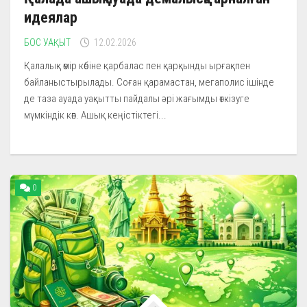
идеялар
БОС УАҚЫТ
12.02.2026
Қалалық өмір көбіне қарбалас пен қарқынды ырғақпен
байланыстырылады. Соған қарамастан, мегаполис ішінде
де таза ауада уақытты пайдалы әрі жағымды өткізуге
мүмкіндік көп. Ашық кеңістіктегі...
0