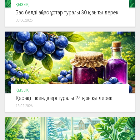
ҚЫЗЫҚ
Бас белді ақбас құстар туралы 30 қызықты дерек
30.06.2025
ҚЫЗЫҚ
Қарақат тікенділері туралы 24 қызықты дерек
18.02.2026