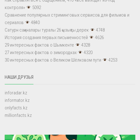
Как справляться с ощущением, что «всё выходит из-под
контроля»
5092
Сравнение популярных стриминговых сервисов для фильмов и
сериалов
4840
Сатурн сақиналары туралы 26 қызықты дерек
4748
История создания первых письменностей
4626
29 интересных фактов о Шымкенте
4328
27 интересных фактов о зимородках
4320
30 интересных фактов о Великом Шёлковом пути
4253
НАШИ ДРУЗЬЯ
inforadar.kz
informator.kz
onlyfacts.kz
millionfacts.kz