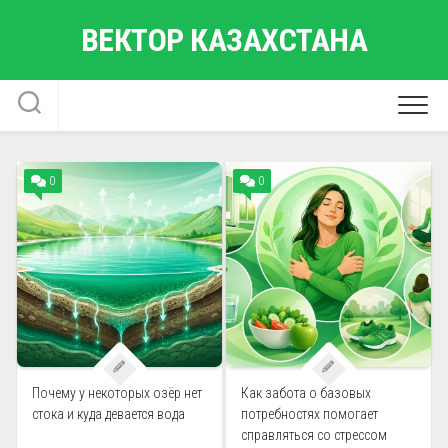
Перейти
ВЕКТОР КАЗАХСТАНА
к
содержанию
0
0
Почему у некоторых озёр нет
Как забота о базовых
стока и куда девается вода
потребностях помогает
справляться со стрессом