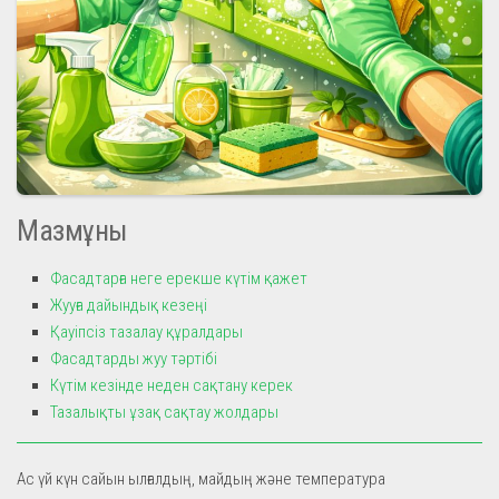
Мазмұны
Фасадтарға неге ерекше күтім қажет
Жууға дайындық кезеңі
Қауіпсіз тазалау құралдары
Фасадтарды жуу тәртібі
Күтім кезінде неден сақтану керек
Тазалықты ұзақ сақтау жолдары
Ас үй күн сайын ылғалдың, майдың және температура