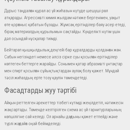
Дұрыс таңдалған құрал ас үй жиһазын күтуде шешуші рөл
атқарады. Агрессивті химия жылдам нәтиже бергенімен, уақыт
өте қорғаныс қабатын бұзады. Жұмсақ ерітінділер баяу әсер етеді,
бірақ материалдың құрылымын сақтайды. Күнделікті күтім үшін
дәл осындай нұсқалар тиімді.
Бейтарап қышқылдылық деңгейі бар құралдарды қолданған жөн.
Сабын негізіндегі немесе әлсіз сірке суы қосылған ерітінділер
көптеген беттерге жарайды. Сонымен қатар абразивті ұнтақтар
мен спирт қосылған сұйықтықтардан аулақ болу қажет. Мұндай
тәсіл жиһаздың ерте тозу қаупін төмендетеді.
Фасадтарды жуу тәртібі
Айқын реттелген әрекеттер тізбегі күтімді жеңілдетіп, нәтижесін
жақсартады. Төменде келтірілген схема ас үй гарнитурларының
көпшілігіне сай келеді. Ол арнайы дағдыны қажет етпейді және
түрлі жағдайға оңай бейімделеді.