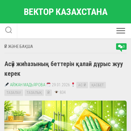
Skip
ВЕКТОР КАЗАХСТАНА
to
content
ҮЙ ЖӘНЕ БАҚША
0
Асүй жиһазының беттерін қалай дұрыс жуу
керек
АЙЖАН МАДЬЯРОВА
29.01.2026
АС ҮЙ
ҚАСБЕТ
834
ТАЗАЛАУ
ТАЗАЛЫҚ
ҮЙ