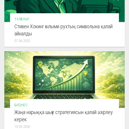
ТҰЛҒАЛАР
Стивен Хокинг ғылыми рухтың символына қалай
айналды
07.06.2025
БИЗНЕС
Жаңа нарыққа шығу стратегиясын қалай әзірлеу
керек
10.04.2026