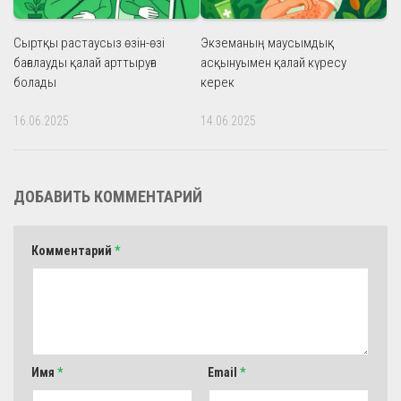
Сыртқы растаусыз өзін-өзі
Экземаның маусымдық
бағалауды қалай арттыруға
асқынуымен қалай күресу
болады
керек
16.06.2025
14.06.2025
ДОБАВИТЬ КОММЕНТАРИЙ
Комментарий
*
Имя
*
Email
*