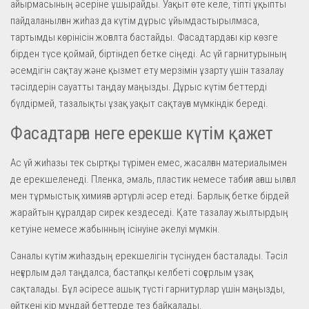
айырмасының әсеріне ұшырайды. Уақыт өте келе, тіпті ұқыпты
пайдаланылған жиһаз да күтім дұрыс ұйымдастырылмаса,
тартымды көрінісін жоғалта бастайды. Фасадтардағы кір көзге
бірден түсе қоймай, біртіндеп бетке сіңеді. Ас үй гарнитурының
әсемдігін сақтау және қызмет ету мерзімін ұзарту үшін тазалау
тәсілдерін сауатты таңдау маңызды. Дұрыс күтім беттерді
бүлдірмей, тазалықты ұзақ уақыт сақтауға мүмкіндік береді.
Фасадтарға неге ерекше күтім қажет
Ас үй жиһазы тек сыртқы түрімен емес, жасалған материалымен
де ерекшеленеді. Пленка, эмаль, пластик немесе табиғи ағаш ылғал
мен тұрмыстық химияға әртүрлі әсер етеді. Барлық бетке бірдей
жарайтын құралдар сирек кездеседі. Қате тазалау жылтырдың
кетуіне немесе жабынның ісінуіне әкелуі мүмкін.
Саналы күтім жиһаздың ерекшелігін түсінуден басталады. Тәсіл
неғұрлым дәл таңдалса, бастапқы келбеті соғұрлым ұзақ
сақталады. Бұл әсіресе ашық түсті гарнитурлар үшін маңызды,
өйткені кір мұндай беттерде тез байқалады.