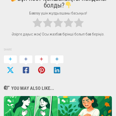
болды?
Бағалау үшін жұлдызшаны басыңыз!
Әзірге дауыс жоқ! Осы жазбаға бірінші болып баға беріңіз.
SHARE
YOU MAY ALSO LIKE...
0
0