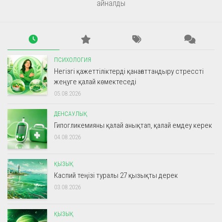
айналды
ПСИХОЛОГИЯ
Негізгі қажеттіліктерді қанағаттандыру стрессті
жеңуге қалай көмектеседі
05.08.2026
ДЕНСАУЛЫҚ
Гипогликемияны қалай анықтап, қалай емдеу керек
04.08.2026
ҚЫЗЫҚ
Каспий теңізі туралы 27 қызықты дерек
03.08.2026
ҚЫЗЫҚ