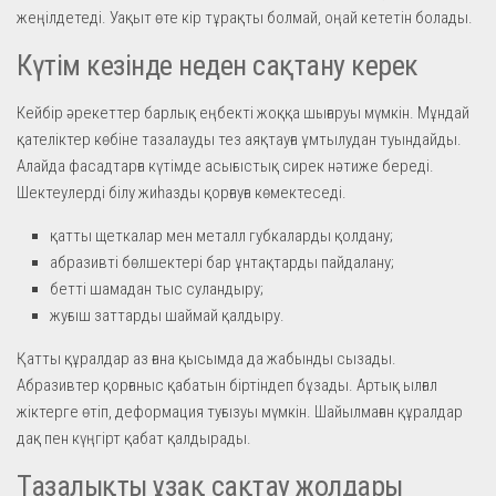
жеңілдетеді. Уақыт өте кір тұрақты болмай, оңай кететін болады.
Күтім кезінде неден сақтану керек
Кейбір әрекеттер барлық еңбекті жоққа шығаруы мүмкін. Мұндай
қателіктер көбіне тазалауды тез аяқтауға ұмтылудан туындайды.
Алайда фасадтарға күтімде асығыстық сирек нәтиже береді.
Шектеулерді білу жиһазды қорғауға көмектеседі.
қатты щеткалар мен металл губкаларды қолдану;
абразивті бөлшектері бар ұнтақтарды пайдалану;
бетті шамадан тыс суландыру;
жуғыш заттарды шаймай қалдыру.
Қатты құралдар аз ғана қысымда да жабынды сызады.
Абразивтер қорғаныс қабатын біртіндеп бұзады. Артық ылғал
жіктерге өтіп, деформация туғызуы мүмкін. Шайылмаған құралдар
дақ пен күңгірт қабат қалдырады.
Тазалықты ұзақ сақтау жолдары