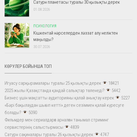
Сатурн планетасы туралы 30 қызықты дерек
01.08.2026
ПСИХОЛОГИЯ
Кішкентай нәрселерден ләззат алу неліктен
маңызды?
30.07.2026
КӨРУЛЕР БОЙЫНША ТОП
Игуасу сарқырамалары туралы 25 қызықты дерек
18421
2025 жылы Қазақстанда қандай салықтар төленеді?
5442
Бизнес үшін мақсатты аудиторияны қалай анықтау керек
5227
«Бәрі бақылаудан шығып кетті» деген сезіммен қалай күресуге
болады?
5090
Фильмдер мен сериалдарға арналған танымал стриминг
сервистерінің салыстырмасы
4839
Сатурн сақиналары туралы 26 қызықты дерек
4747