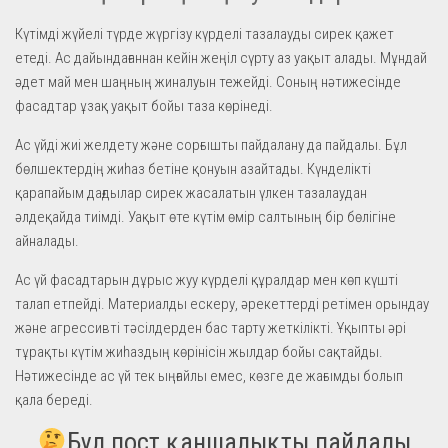
Күтімді жүйелі түрде жүргізу күрделі тазалауды сирек қажет
етеді. Ас дайындағаннан кейін жеңіл сүрту аз уақыт алады. Мұндай
әдет май мен шаңның жиналуын тежейді. Соның нәтижесінде
фасадтар ұзақ уақыт бойы таза көрінеді.
Ас үйді жиі желдету және сорғышты пайдалану да пайдалы. Бұл
бөлшектердің жиһаз бетіне қонуын азайтады. Күнделікті
қарапайым дағдылар сирек жасалатын үлкен тазалаудан
әлдеқайда тиімді. Уақыт өте күтім өмір салтының бір бөлігіне
айналады.
Ас үй фасадтарын дұрыс жуу күрделі құралдар мен көп күшті
талап етпейді. Материалды ескеру, әрекеттерді ретімен орындау
және агрессивті тәсілдерден бас тарту жеткілікті. Ұқыпты әрі
тұрақты күтім жиһаздың көрінісін жылдар бойы сақтайды.
Нәтижесінде ас үй тек ыңғайлы емес, көзге де жағымды болып
қала береді.
Бұл пост қаншалықты пайдалы