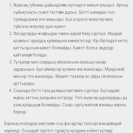
Жұмсақ губканы дайындалған ерітіндіге малып алыңыз. Артық
сұйықтықты сығып тастаған дұрыс. Бетті шамадан тыс
суландырмау өте маңызды. Бұл әсіресе жиектер мен
түйіскен жерлер үшін қажет.
Фасадтарды жоғарыдан төмен қарай баяу сүртіңіз. Мұндай
қозғалыс іздердің қалмауына көмектеседі. Кір біртіндеп кетіп,
қатты қысым қажет болмайды. Қажет болса, өңдеуді
қайталауға болады.
Тұтқалар мен олардың айналасына ерекше назар
аударыңыз. Бұл аймақтар қолмен жиі жанасады. Мұнда май
мен кір тез жиналады. Мұқият тазалау ас үйдің гигиенасын
арттырады.
Соңында бетті таза дымқыл матамен сүртіңіз. Бұл қадам
жуғыш заттың қалдығын кетіреді. Тіпті жұмсақ құралдарды да
ұзақ қалдыруға болмайды. Соңғы сүрту жиһазға жинақы көрініс
береді.
Барлық кезеңдер аяқталған соң фасадтар таза әрі жаңарғандай
көрінеді. Осындай тәртіпті тұрақты қолдану кейінгі күтімді