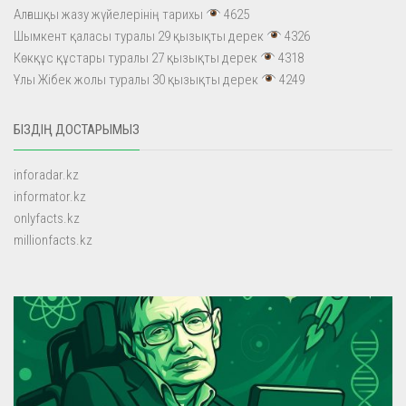
Алғашқы жазу жүйелерінің тарихы
4625
Шымкент қаласы туралы 29 қызықты дерек
4326
Көкқұс құстары туралы 27 қызықты дерек
4318
Ұлы Жібек жолы туралы 30 қызықты дерек
4249
БІЗДІҢ ДОСТАРЫМЫЗ
inforadar.kz
informator.kz
onlyfacts.kz
millionfacts.kz