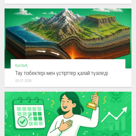
ҚЫЗЫҚ
Тау тізбектері мен үстірттер қалай түзіледі
05.07.2026