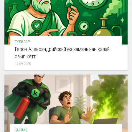
ТҰЛҒАЛАР
Герон Александрийский өз заманынан қалай
озып кетті
14.09.2025
ҚЫЗЫҚ