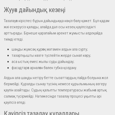
Жууға дайындық кезеңі
Тазалауға кіріспес бұрын дайындыққа көңіл бөлу қажет. Бұл қадам
жиі ескерусіз қалады, алайда дәл осы кезең қауіпсіздікті
арттырады. Бірнеше қарапайым әрекет жұмысты әлдеқайда
тиімді етеді.
шаңды жұмсақ құрғақ матамен алдын ала сүрту;
тазартқышты көзге түспейтін жерде сынап көру;
аса ыстық емес жылы суды дайындау;
фасадтарға арналған бөлек губка қолдану.
Алдын ала шаңды кетіру бетте сызаттардың пайда болуына жол
бермейді. Құралды сынау түсінің немесе құрылымының өзгеру
қаупін азайтады. Судың қалыпты температурасы жабынға артық
салмақ түсірмейді. Нәтижесінде тазалау процесі ұқыпты әрі
қауіпсіз өтеді.
Қауіпсіз тазалау құралдары