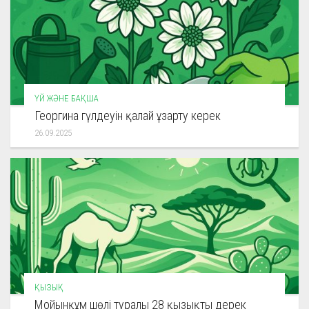
ҮЙ ЖӘНЕ БАҚША
Георгина гүлдеуін қалай ұзарту керек
26.09.2025
ҚЫЗЫҚ
Мойынқұм шөлі туралы 28 қызықты дерек