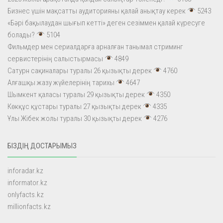
Бизнес үшін мақсатты аудиторияны қалай анықтау керек
5243
«Бәрі бақылаудан шығып кетті» деген сезіммен қалай күресуге
болады?
5104
Фильмдер мен сериалдарға арналған танымал стриминг
сервистерінің салыстырмасы
4849
Сатурн сақиналары туралы 26 қызықты дерек
4760
Алғашқы жазу жүйелерінің тарихы
4647
Шымкент қаласы туралы 29 қызықты дерек
4350
Көкқұс құстары туралы 27 қызықты дерек
4335
Ұлы Жібек жолы туралы 30 қызықты дерек
4276
БІЗДІҢ ДОСТАРЫМЫЗ
inforadar.kz
informator.kz
onlyfacts.kz
millionfacts.kz