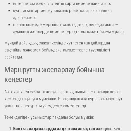
интернетсіз жұмыс істейтін карта немесе навигатор;
қуаттағыштар мен еуропалық розеткаларға арналған
адаптерлер;
шағын көлемде жергілікті валютадағы қолма-қол ақша —
ауылдық жерлерде немесе тұрақтарда қажет болуы мүмкін.
Мұндай дайындық саяхат кезінде күтпеген жағдайлардан
сақтайды және жол бойындағы қызметтерге тәуелділікті
азайтады.
Маршрутты жоспарлау бойынша
кеңестер
Автокөлікпен саяхат жасаудың артықшылығы — еркіндік пен өз
кестеңді таңдауға мүмкіндік. Бірақ алдын ала құрылған маршрут
уақыт пен ресурсты үнемдеуге көмектеседі.
Төмендегідей ұсыныстар пайдалы болуы мүмкін:
Басты аялдамаларды алдын ала анықтап алыңыз.
Бұл