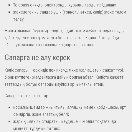
Telepass сияқты электронды құрылғыларды пайдалану;
жекелеген нысандар үшін (тоннель, өткел, көпір) жеке төлем
төлеу.
Жолға шықпас бұрын әр елде қандай төлем жүйесі қолданылады,
қай жерден жапсырма алуға болатыны және қандай жағдайда
айыппұл салынатыны жөнінде ақпарат алған жөн.
Сапарға не алу керек
Көлік сапары – еркіндік пен икемділікке жол ашатын саяхат түрі,
бірақ күтпеген жағдайларға дайын болған абзал. Көлікте қажетті
заттардың болуы сапарды қауіпсіз әрі ыңғайлы етеді.
Сапарға қажетті заттар:
қосалқы шамдар жиынтығы, алғашқы көмек қобдишасы, өрт
сөндіргіш және апаттық белгі;
жарық шағылыстыратын кеудеше — жолда тоқтағанда
міндетті түрде киілуі тиіс;