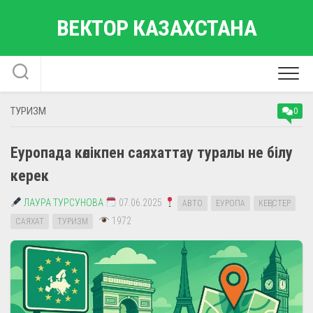
Skip
ВЕКТОР КАЗАХСТАНА
to
content
ТУРИЗМ
0
Еуропада көлікпен саяхаттау туралы не білу
керек
ЛАУРА ТУРСУНОВА
07.06.2025
АВТО
ЕУРОПА
КЕҢЕСТЕР
1972
САЯХАТ
ТУРИЗМ