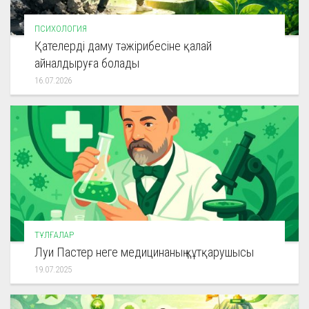
ПСИХОЛОГИЯ
Қателерді даму тәжірибесіне қалай
айналдыруға болады
16.07.2026
ТҰЛҒАЛАР
Луи Пастер неге медицинаның құтқарушысы
19.07.2025