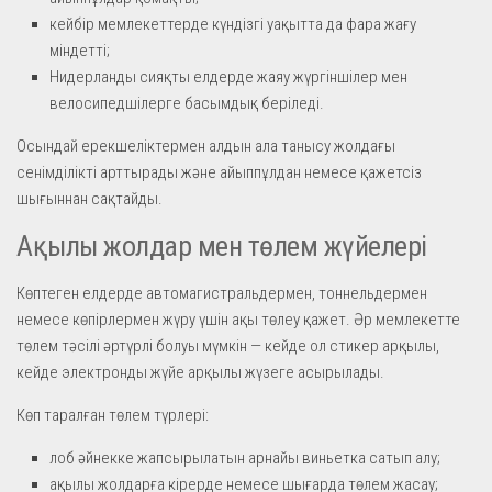
кейбір мемлекеттерде күндізгі уақытта да фара жағу
міндетті;
Нидерланды сияқты елдерде жаяу жүргіншілер мен
велосипедшілерге басымдық беріледі.
Осындай ерекшеліктермен алдын ала танысу жолдағы
сенімділікті арттырады және айыппұлдан немесе қажетсіз
шығыннан сақтайды.
Ақылы жолдар мен төлем жүйелері
Көптеген елдерде автомагистральдермен, тоннельдермен
немесе көпірлермен жүру үшін ақы төлеу қажет. Әр мемлекетте
төлем тәсілі әртүрлі болуы мүмкін — кейде ол стикер арқылы,
кейде электронды жүйе арқылы жүзеге асырылады.
Көп таралған төлем түрлері:
лоб әйнекке жапсырылатын арнайы виньетка сатып алу;
ақылы жолдарға кірерде немесе шығарда төлем жасау;