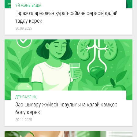
ҮЙ ЖӘНЕ БАҚША
Гаражға арналған құрал-сайман сөресін қалай
таңдау керек
30.09.2025
ДЕНСАУЛЫҚ
Зәр шығару жүйесінің саулығына қалай қамқор
болу керек
30.11.2025