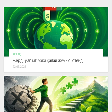
ҚЫЗЫҚ
Жердің магнит өрісі қалай жұмыс істейді
22.05.2025