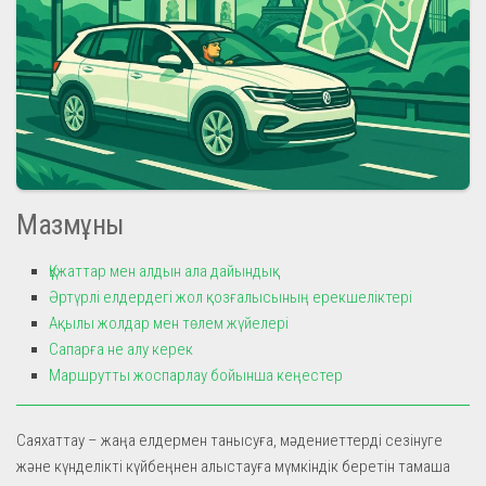
Мазмұны
Құжаттар мен алдын ала дайындық
Әртүрлі елдердегі жол қозғалысының ерекшеліктері
Ақылы жолдар мен төлем жүйелері
Сапарға не алу керек
Маршрутты жоспарлау бойынша кеңестер
Саяхаттау – жаңа елдермен танысуға, мәдениеттерді сезінуге
және күнделікті күйбеңнен алыстауға мүмкіндік беретін тамаша