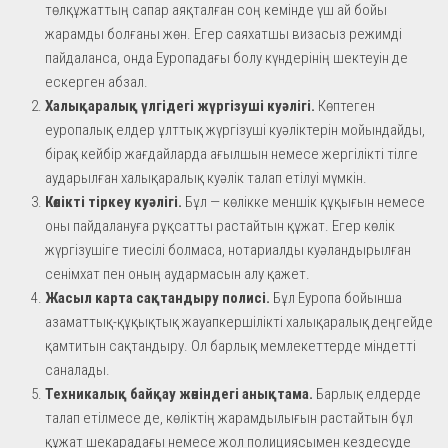
төлқұжаттың сапар аяқталған соң кемінде үш ай бойы
жарамды болғаны жөн. Егер саяхатшы визасыз режимді
пайдаланса, онда Еуропадағы болу күндерінің шектеуін де
ескерген абзал.
Халықаралық үлгідегі жүргізуші куәлігі.
Көптеген
еуропалық елдер ұлттық жүргізуші куәліктерін мойындайды,
бірақ кейбір жағдайларда ағылшын немесе жергілікті тілге
аударылған халықаралық куәлік талап етілуі мүмкін.
Көлікті тіркеу куәлігі.
Бұл — көлікке меншік құқығын немесе
оны пайдалануға рұқсатты растайтын құжат. Егер көлік
жүргізушіге тиесілі болмаса, нотариалды куәландырылған
сенімхат пен оның аудармасын алу қажет.
Жасыл карта сақтандыру полисі.
Бұл Еуропа бойынша
азаматтық-құқықтық жауапкершілікті халықаралық деңгейде
қамтитын сақтандыру. Ол барлық мемлекеттерде міндетті
саналады.
Техникалық байқау жөніндегі анықтама.
Барлық елдерде
талап етілмесе де, көліктің жарамдылығын растайтын бұл
құжат шекарадағы немесе жол полициясымен кездесуде