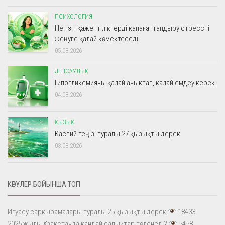
ПСИХОЛОГИЯ
Негізгі қажеттіліктерді қанағаттандыру стрессті
жеңуге қалай көмектеседі
05.08.2026
ДЕНСАУЛЫҚ
Гипогликемияны қалай анықтап, қалай емдеу керек
04.08.2026
ҚЫЗЫҚ
Каспий теңізі туралы 27 қызықты дерек
03.08.2026
КӨРУЛЕР БОЙЫНША ТОП
Игуасу сарқырамалары туралы 25 қызықты дерек
18433
2025 жылы Қазақстанда қандай салықтар төленеді?
5458