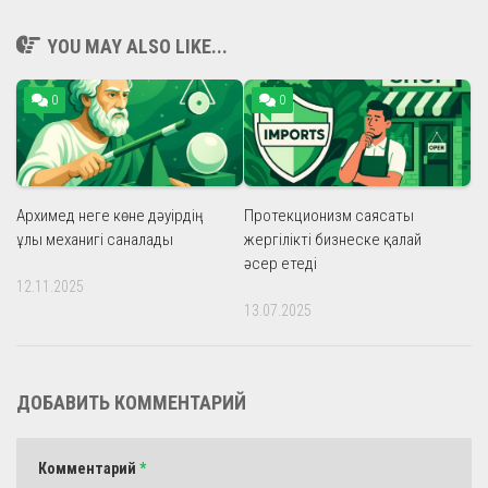
YOU MAY ALSO LIKE...
0
0
Архимед неге көне дәуірдің
Протекционизм саясаты
ұлы механигі саналады
жергілікті бизнеске қалай
әсер етеді
12.11.2025
13.07.2025
ДОБАВИТЬ КОММЕНТАРИЙ
Комментарий
*