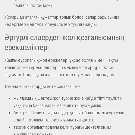
пайдалы болуы мүмкін.
Жоғарыда аталған құжаттар толық болса, сапар барысында
кедергілер мен түсініспеушіліктер туындамайды.
Әртүрлі елдердегі жол қозғалысының
ерекшеліктері
Жалпы еуропалық жол ережелері ұқсас болғанымен, нақты
талаптар мен ерекшеліктер әр мемлекетте әртүрлі болуы
ықтимал. Сондықтан алдын ала зерттеу — маңызды қадам.
Төмендегі жайттарды есте сақтаған жөн:
жылдамдық шектеуі жол түріне және кейде тіпті тәуліктің
уақытына байланысты өзгеріп отыруы мүмкін;
Австрия, Чехия сияқты елдерде автобандармен жүру үшін
арнайы жолақы төленетін виньетка қажет;
тарихи орталықтардағы көлік тұрағы шектелген, ал
айыппұлдар қомақты;