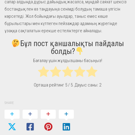
сапар алдында дұрыс дайындық жасалса, мұндай саяхат шексіз
бостандық пен өз таңдауыңа сенімді болудың тамаша үлгісін
көрсетеді. Жол бойындағы ауылдар, таныс емес көше
бұрылыстары мен күтпеген пейзаждар адамның жүрегінде
ұзаққа сақталатын ерекше естеліктерге айналады.
Бұл пост қаншалықты пайдалы
болды?
Бағалау үшін жұлдызшаны басыңыз!
Орташа рейтинг
5
/ 5. Дауыс саны:
2
SHARE