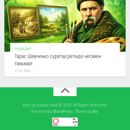
ТҰЛҒАЛАР
Тарас Шевченко суретші ретінде несімен
танымал
27.02.2026
Вектор Казахстана © 2026. All Rights Reserved.
Powered by
WordPress
. Theme by
Alx
.