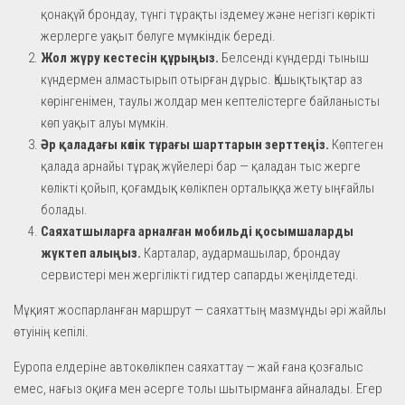
қонақүй брондау, түнгі тұрақты іздемеу және негізгі көрікті
жерлерге уақыт бөлуге мүмкіндік береді.
Жол жүру кестесін құрыңыз.
Белсенді күндерді тыныш
күндермен алмастырып отырған дұрыс. Қашықтықтар аз
көрінгенімен, таулы жолдар мен кептелістерге байланысты
көп уақыт алуы мүмкін.
Әр қаладағы көлік тұрағы шарттарын зерттеңіз.
Көптеген
қалада арнайы тұрақ жүйелері бар — қаладан тыс жерге
көлікті қойып, қоғамдық көлікпен орталыққа жету ыңғайлы
болады.
Саяхатшыларға арналған мобильді қосымшаларды
жүктеп алыңыз.
Карталар, аудармашылар, брондау
сервистері мен жергілікті гидтер сапарды жеңілдетеді.
Мұқият жоспарланған маршрут — саяхаттың мазмұнды әрі жайлы
өтуінің кепілі.
Еуропа елдеріне автокөлікпен саяхаттау — жай ғана қозғалыс
емес, нағыз оқиға мен әсерге толы шытырманға айналады. Егер