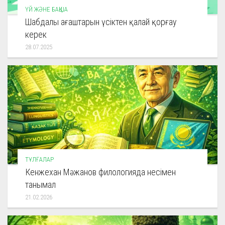
ҮЙ ЖӘНЕ БАҚША
Шабдалы ағаштарын үсіктен қалай қорғау
керек
28.07.2025
ТҰЛҒАЛАР
Кенжехан Мәжанов филологияда несімен
танымал
21.02.2026