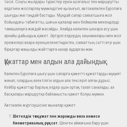
тәсіл. Соңғы жылдары туристер еркін қозғалыс пен маршрутты
өздігінен жоспарлау мүмкіндігіне қызығып, автокөлікпен Еуропаға
шығуды жиі таңдай бастады. Мұндай сапар саяхатшыға жол
бойындағы табиғатты, шағын қалалар мен беймәлім мекендерді
тамашалауға жағдай жасайды. Алайда көлікпен шекара асу үшін
арнайы дайындық қажет. Әртүрлі елдердің заңнамалары мен жол
ережелері өзара ерекшеленетіндіктен, саяхаттың сәтті өтуі үшін
бірқатар маңызды жайттарға назар аударған жөн.
Құжаттар мен алдын ала дайындық
Көлікпен Еуропаға шығу үшін сапарға қажетті құжаттарды мұқият
жинап, олардың өзектілігін алдын ала тексеріп алған дұрыс.
Кейбір құжаттар барлық елдер үшін ортақ талап саналады, ал
басқалары маршрутқа байланысты қажет болуы мүмкін.
Автокөлік жүргізушісіне мыналар қажет:
Шетелдік төлқұжат пен жарамды виза немесе
биометрикалық рұқсат.
Шенген аймағына бару үшін