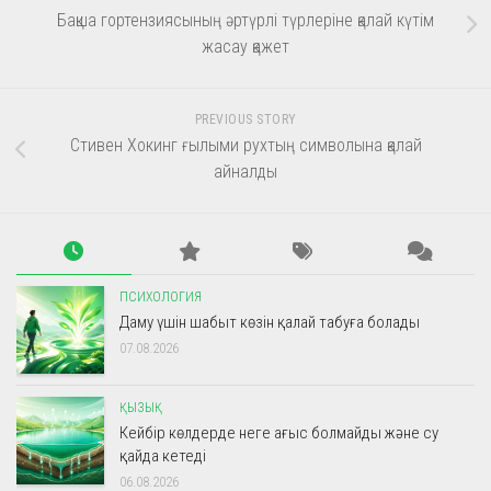
Бақша гортензиясының әртүрлі түрлеріне қалай күтім
жасау қажет
PREVIOUS STORY
Стивен Хокинг ғылыми рухтың символына қалай
айналды
ПСИХОЛОГИЯ
Даму үшін шабыт көзін қалай табуға болады
07.08.2026
ҚЫЗЫҚ
Кейбір көлдерде неге ағыс болмайды және су
қайда кетеді
06.08.2026