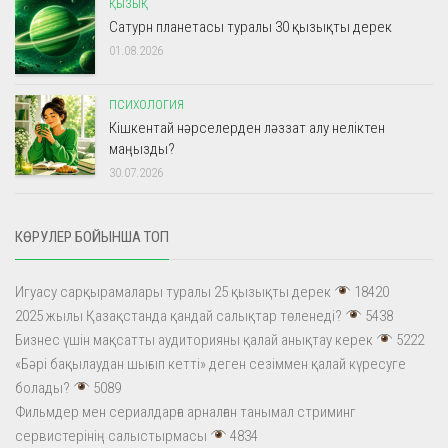
ҚЫЗЫҚ
Сатурн планетасы туралы 30 қызықты дерек
01.08.2026
ПСИХОЛОГИЯ
Кішкентай нәрселерден ләззат алу неліктен
маңызды?
30.07.2026
КӨРУЛЕР БОЙЫНША ТОП
Игуасу сарқырамалары туралы 25 қызықты дерек
18420
2025 жылы Қазақстанда қандай салықтар төленеді?
5438
Бизнес үшін мақсатты аудиторияны қалай анықтау керек
5222
«Бәрі бақылаудан шығып кетті» деген сезіммен қалай күресуге
болады?
5089
Фильмдер мен сериалдарға арналған танымал стриминг
сервистерінің салыстырмасы
4834