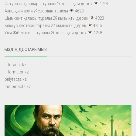
Сатурн сақиналары туралы 26 қызықты дерек
4744
Алғашқы жазу жүйелерінің тарихы
4623
Шымкент қаласы туралы 29 қызықты дерек
4323
Көкқұс құстары туралы 27 қызықты дерек
4316
Ұлы Жібек жолы туралы 30 қызықты дерек
4248
БІЗДІҢ ДОСТАРЫМЫЗ
inforadar.kz
informator.kz
onlyfacts.kz
millionfacts.kz