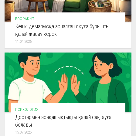
БОС УАҚЫТ
Кешкі демалысқа арналған оқуға бұрышты
қалай жасау керек
11.04.2026
ПСИХОЛОГИЯ
Достармен арақашықтықты қалай сақтауға
болады
15.07.2025