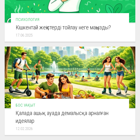
ПСИХОЛОГИЯ
Кішкентай жеңістерді тойлау неге маңызды?
17.06.2025
БОС УАҚЫТ
Қалада ашық ауада демалысқа арналған
идеялар
12.02.2026