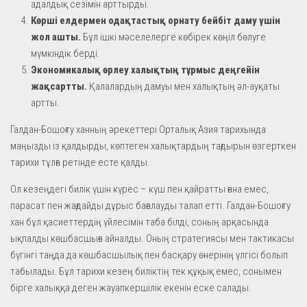
адалдық сезімін арттырды.
Көрші елдермен одақтастық орнату бейбіт даму үшін
жол ашты.
Бұл ішкі мәселелерге көбірек көңіл бөлуге
мүмкіндік берді.
Экономикалық өрлеу халықтың тұрмыс деңгейін
жақсартты.
Қалалардың дамуы мен халықтың әл-ауқаты
артты.
Галдан-Бошоғту ханның әрекеттері Орталық Азия тарихында
маңызды із қалдырды, көптеген халықтардың тағдырын өзгерткен
тарихи тұлға ретінде есте қалды.
Ол кезеңдегі билік үшін күрес – күш пен қайратты ғана емес,
парасат пен жағдайды дұрыс бағалауды талап етті. Галдан-Бошоғту
хан бұл қасиеттердің үйлесімін таба білді, соның арқасында
ықпалды көшбасшыға айналды. Оның стратегиясы мен тактикасы
бүгінгі таңда да көшбасшылық пен басқару өнерінің үлгісі болып
табылады. Бұл тарихи кезең биліктің тек құқық емес, сонымен
бірге халыққа деген жауапкершілік екенін еске салады.