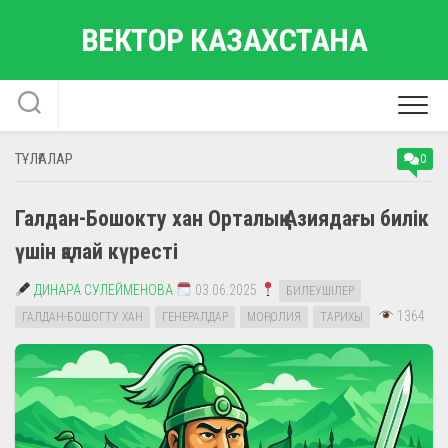
Skip
ВЕКТОР КАЗАХСТАНА
to
content
ТҰЛҒАЛАР
0
Галдан-Бошокту хан Орталық Азиядағы билік
үшін қалай күресті
ДИНАРА СУЛЕЙМЕНОВА
03.06.2025
БИЛЕУШІЛЕР
1364
ГАЛДАН-БОШОГТУ ХАН
ГЕНЕРАЛДАР
МОҢҒОЛИЯ
ТАРИХЫ