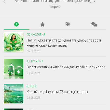
Бұрыштан мол өнім алу үшін немен қоректендіру
керек
ПСИХОЛОГИЯ
Негізгі қажеттіліктерді қанағаттандыру стрессті
жеңуге қалай көмектеседі
05.08.2026
ДЕНСАУЛЫҚ
Гипогликемияны қалай анықтап, қалай емдеу керек
04.08.2026
ҚЫЗЫҚ
Каспий теңізі туралы 27 қызықты дерек
03.08.2026