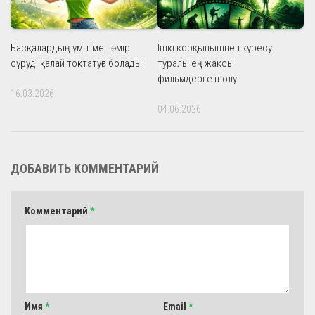
Басқалардың үмітімен өмір
Ішкі қорқынышпен күресу
сүруді қалай тоқтатуға болады
туралы ең жақсы
фильмдерге шолу
16.03.2026
04.06.2026
ДОБАВИТЬ КОММЕНТАРИЙ
Комментарий
*
Имя
*
Email
*