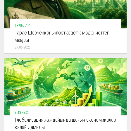
ТҰЛҒАЛАР
Тарас Шевченконың посткеңестік мәдениеттегі
маңызы
27.06.2026
БИЗНЕС
Глобализация жағдайында шағын экономикалар
қалай дамиды