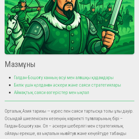
Мазмұны
Галдан-Бошоғту ханның өсуі мен алғашқы қадамдары
Билік үшін қолданған әскери және саяси стратегиялары
Аймақтық саяси өзгерістер мен ықпал
Орталық Азия тарихы — күрес пен саяси тартысқа толы ұлы дәуір.
Осындай шиеленіскен кезеңнің көрнекті тұлғаларының бірі –
Галдан-Бошоғту хан. Ол – әскери шеберлігі мен стратегиялық
ойлауы ерекше, өз ықпалын нығайтуға және кеңейтуде табанды