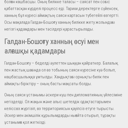
болған көшбасшы. Оның билікке таласы – саясат пен соғыс
қабаттасқан күрделі процесс еді. Тарихи деректерге сүйенсек,
ханның бұл күресі аймақтың саяси картасын түбегейлі өзгертті.
Осы мақалада Галдан-Бошоғту ханның билікке жету жолындағы
негізгі қадамдары мен тәсілдері қарастырылады.
Галдан-Бошоғту ханның өсуі мен
алғашқы қадамдары
Галдан-Бошоғту – беделді әулеттен шыққан қайраткер. Балалық
пен жастық шағында ол өз тобының саяси күресіне куә болып,
көшбасшылыққа ұмтылды. Хандықтағы орнықты билік пен
аймақты біріктіру – оның басты мақсаты болды.
Оның саяси ұстанымы әскери күш пен дипломатияның үйлесіміне
негізделді. Ол жақын және алыс шетелдік одақтастарымен
келіссөз жүргізіп, өз территориясын қауіпсіз етуге тырысты.
Әскер мен әкімшілік құрылымдарды нығайта отырып, тұрақты
ұстанымға қол жеткізді.