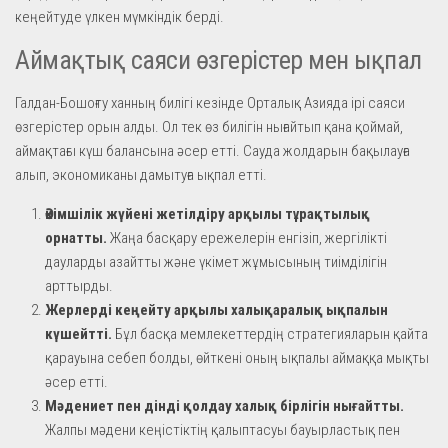
кеңейтуде үлкен мүмкіндік берді.
Аймақтық саяси өзгерістер мен ықпал
Галдан-Бошоғту ханның билігі кезінде Орталық Азияда ірі саяси
өзгерістер орын алды. Ол тек өз билігін нығайтып қана қоймай,
аймақтағы күш балансына әсер етті. Сауда жолдарын бақылауға
алып, экономиканы дамытуға ықпал етті.
Әкімшілік жүйені жетілдіру арқылы тұрақтылық
орнатты.
Жаңа басқару ережелерін енгізіп, жергілікті
дауларды азайтты және үкімет жұмысының тиімділігін
арттырды.
Жерлерді кеңейту арқылы халықаралық ықпалын
күшейтті.
Бұл басқа мемлекеттердің стратегияларын қайта
қарауына себеп болды, өйткені оның ықпалы аймаққа мықты
әсер етті.
Мәдениет пен дінді қолдау халық бірлігін нығайтты.
Жалпы мәдени кеңістіктің қалыптасуы бауырластық пен