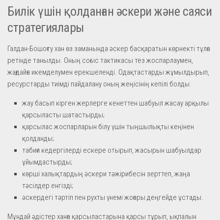
Билік үшін қолданған әскери және саяси
стратегиялары
Галдан-Бошоғту хан өз заманында әскер басқаратын көрнекті тұлға
ретінде танылды. Оның соғыс тактикасы тез жоспарлаумен,
жағдайға икемделумен ерекшеленді. Одақтастарды жұмылдырып,
ресурстарды тиімді пайдалану оның жеңісінің кепілі болды.
жау басып кірген жерлерге кенеттен шабуыл жасау арқылы
қарсыласты шатастырды;
қарсылас жоспарларын білу үшін тыңшылықты кеңінен
қолданды;
табиғи кедергілерді ескере отырып, жасырын шабуылдар
ұйымдастырды;
көрші халықтардың әскери тәжірибесін зерттеп, жаңа
тәсілдер енгізді;
әскердегі тәртіп пен рухты үнемі жоғары деңгейде ұстады.
Мұндай әдістер ханға қарсыластарына қарсы тұрып, ықпалын