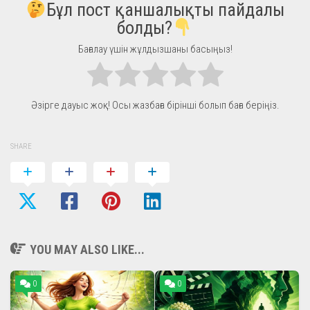
Бұл пост қаншалықты пайдалы
болды?
Бағалау үшін жұлдызшаны басыңыз!
Әзірге дауыс жоқ! Осы жазбаға бірінші болып баға беріңіз.
SHARE
YOU MAY ALSO LIKE...
0
0