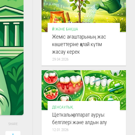
ҮЙ ЖӘНЕ БАҚША
Жеміс ағаштарының жас
көшеттеріне қалай күтім
жасау керек
29.04.2026
ДЕНСАУЛЫҚ
Щеткалық аппарат ауруы:
белгілері және алдын алу
SHARE
12.01.2026