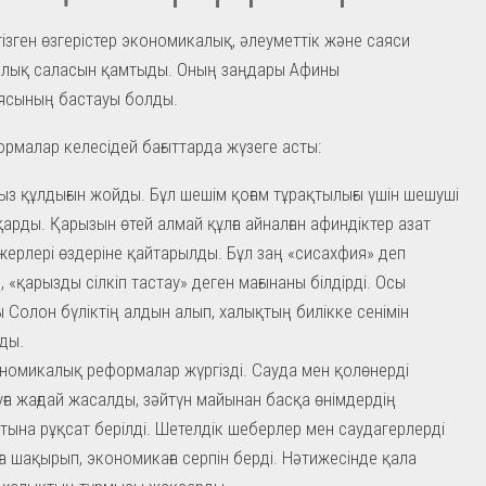
ізген өзгерістер экономикалық, әлеуметтік және саяси
арлық саласын қамтыды. Оның заңдары Афины
ясының бастауы болды.
формалар келесідей бағыттарда жүзеге асты:
ыз құлдығын жойды. Бұл шешім қоғам тұрақтылығы үшін шешуші
қарды. Қарызын өтей алмай құлға айналған афиндіктер азат
, жерлері өздеріне қайтарылды. Бұл заң «сисахфия» деп
, «қарызды сілкіп тастау» деген мағынаны білдірді. Осы
 Солон бүліктің алдын алып, халықтың билікке сенімін
ды.
номикалық реформалар жүргізді. Сауда мен қолөнерді
ға жағдай жасалды, зәйтүн майынан басқа өнімдердің
тына рұқсат берілді. Шетелдік шеберлер мен саудагерлерді
а шақырып, экономикаға серпін берді. Нәтижесінде қала