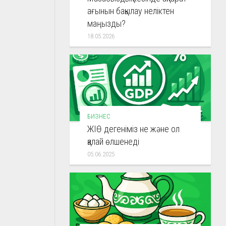
ағынын бақылау неліктен
маңызды?
18.05.2026
БИЗНЕС
ЖІӨ дегеніміз не және ол
қалай өлшенеді
05.06.2025