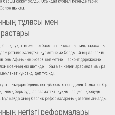
а басшы қажет болды. Осындай күрделі кезеңде тарих
 Солон шықты.
ның тұлғасы мен
арастары
і, бірақ ауқатты емес отбасынан шыққан. Білімді, парасатты
адам ретінде халықтың құрметіне ие болды. Оның даналығы
ғы оны Афинының жоғарғы қызметіне – архонт дәрежесіне
олон қоғамның екі шетінде – бай мен кедей арасында ымыра
 мемлекет күйрейді деп түсінді.
 ұстанымдары әділдік пен үйлесімге негізделді. Солон ешбір
қшылық бермеуді, әр азаматтың құқығын заңмен қорғауды
і. Бұл қағида оның барлық реформаларының өзегіне айналды.
ның негізгі реформалары