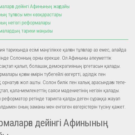
аларға дейінгі Афинының жағдайы
ың тұлғасы мен көзқарастары
ың негізгі реформалары
малардың тарихи маңызы
ия тарихында есімі мәңгілікке қалған тұлғалар аз емес, алайда
інде Солонның орны ерекше. Ол Афиныны әлеуметтік
сақтап қалып, болашақ демократияның іргетасын қалады.
алары қоғам өмірін түбегейлі өзгертті, әділдік пен
 орнатуға жол ашты. Солон билік пен халық арасындағы тепе-
қтап, қала-мемлекеттің саяси мәдениетінің негізін қалады.
л реформатор ретінде тарихта қалды деген сұраққа жауап
алдымен оның заманы мен енгізген өзгерістерін түсіну қажет.
маларға дейінгі Афинының