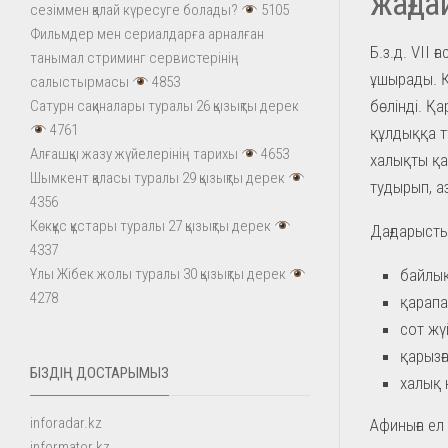
жағда
сезіммен қалай күресуге болады?
5105
Фильмдер мен сериалдарға арналған
Б.з.д. VII
танымал стриминг сервистерінің
ұшырады. Қ
салыстырмасы
4853
бөлінді. Қ
Сатурн сақиналары туралы 26 қызықты дерек
4761
құлдыққа т
Алғашқы жазу жүйелерінің тарихы
4653
халықты қа
Шымкент қаласы туралы 29 қызықты дерек
тудырып, а
4356
Көкқұс құстары туралы 27 қызықты дерек
Дағдарысты
4337
байлық
Ұлы Жібек жолы туралы 30 қызықты дерек
4278
қарапа
сот жү
қарызғ
БІЗДІҢ ДОСТАРЫМЫЗ
халық 
inforadar.kz
Афиныға ел 
informator.kz