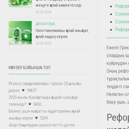
жеңуге қалай көмектеседі
Реформ
05.08.2026
Солонн
Солонн
ДЕНСАУЛЫҚ
Рефор
Гипогликемияны қалай анықтап,
қалай емдеу керек
04.08.2026
Ежелгі Грек
олардың іш
күйреуден 
КӨРУЛЕР БОЙЫНША ТОП
Оның реформ
тұрақтылық
Игуасу сарқырамалары туралы 25 қызықты
теңдікті са
дерек
18437
Неліктен о
2025 жылы Қазақстанда қандай салықтар
беру үшін, 
төленеді?
5460
Бизнес үшін мақсатты аудиторияны қалай
Рефор
анықтау керек
5249
«Бәрі бақылаудан шығып кетті» деген