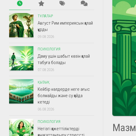
ТҰЛҒАЛАР
Август Рим империясын қалай
құрды
09.08.2026
ПСИХОЛОГИЯ
Даму үшін шабыт көзін қалай
табуға болады
07.08.2026
ҚЫЗЫҚ
Кейбір көлдерде неге ағыс
болмайды және су қайда
кетеді
06.08.2026
ПСИХОЛОГИЯ
Мазм
Негізгі қажеттіліктерді
қанағаттандыру стрессті