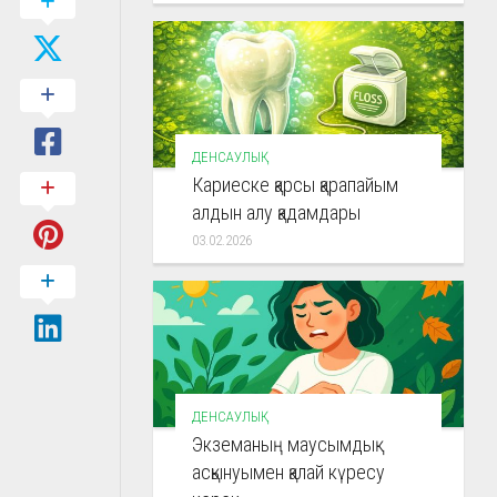
ДЕНСАУЛЫҚ
Кариеске қарсы қарапайым
алдын алу қадамдары
03.02.2026
ДЕНСАУЛЫҚ
Экземаның маусымдық
асқынуымен қалай күресу