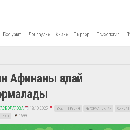
Бос уақыт
Денсаулық
Қызық
Пікірлер
Психология
Т
н Афинаны қалай
ормалады
ТАСБОЛАТОВА
18.10.2025
ЕЖЕЛГІ ГРЕЦИЯ
РЕФОРМАТОРЛАР
САЯСАТ
1699
АРИХЫ