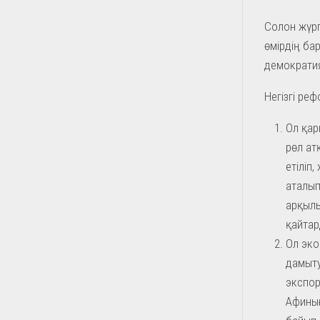
Солон жүрг
өмірдің б
демократи
Негізгі ре
Ол қар
рөл ат
етіліп
аталып
арқылы
қайтар
Ол эко
дамыту
экспор
Афинығ