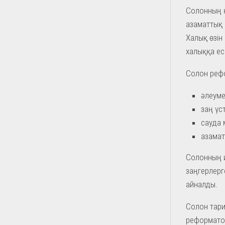
Солонның қ
азаматтық 
Халық өзін 
халыққа ес
Солон реф
әлеумет
заң үст
сауда 
азамат
Солонның и
заңгерлерг
айналды.
Солон тари
реформатор