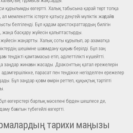
 халықтың тұрмысы жақсарды.
си құрылымды өзгертті. Халық табысына қарай төрт топқа
, ал мемлекеттік істерге қатысу деңгейі мүліктік жағдайға
ысты белгіленді. Бұл қадам аристократтардың билігін
, жаңа басқару жүйесін қалыптастырды.
 жүйесін жаңартты. Халық соты құрылып, әр азаматқа
іктердің шешіміне шағымдану құқығы берілді. Бұл заң
ғы теңдікті қамтамасыз етіп, әділеттілікті күшейтті.
а заңдар жинағын жасады. Драконттың қатал ережелерін
 адамгершілікке, парасат пен теңдікке негізделген ережелер
ады. Бұл заңдар қоғам өмірін реттеп, құқықтық тәртіпті
ты.
ұл өзгерістері барлық мәселені бірден шешпесе де,
аму бағытын түбегейлі өзгертті.
рмалардың тарихи маңызы