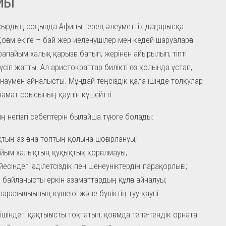
йы
 ғасырдың соңында Афины терең әлеуметтік дағдарысқа
оғам екіге – бай жер иеленушілер мен кедей шаруаларға
арапайым халық қарызға батып, жерінен айырылып, тіпті
үсіп жатты. Ал аристократтар билікті өз қолында ұстап,
наумен айналысты. Мұндай теңсіздік қала ішінде толқулар
замат соғысының қаупін күшейтті.
ң негізгі себептерін былайша түюге болады:
тың аз ғана топтың қолына шоғырлануы;
йым халықтың құқықтық қорғалмауы;
йесіндегі әділетсіздік пен шенеуніктердің парақорлығы;
а байланысты еркін азаматтардың құлға айналуы;
наразылығының күшеюі және бүліктің туу қаупі.
ішіндегі қақтығысты тоқтатып, қоғамда тепе-теңдік орната