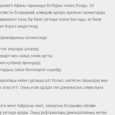
ызметі Афины тарихында бетбұрыс кезең болды. Ол
соғысты болдырмай, қоғамдағы әділдік идеясын орнықтырды.
мемлекет ісінің бір бөлігі ретінде сезіне бастады, ал билік
еп беруге міндеттелді.
ормаларының нәтижесінде:
тік теңсіздік әлсіреді;
емдігі мен халық сенімі артты;
мен қолөнер өркендеді;
тардың саяси белсенділігі күшейді.
деялары кейінгі ұрпаққа үлгі болып, көптеген ойшылдар мен
е әсер етті. Оның есімі әділдік пен даналықтың символына
хта жеке пайдасын емес, халықтың болашағын ойлаған
 ретінде қалды. Оның реформалары демократияның негізін