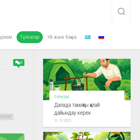
уризм
Тұлғалар
Үй және бақша
0
ТУРИЗМ
Далада тамақты қалай
дайындау керек
КЕРЛЕР
31.10.2025