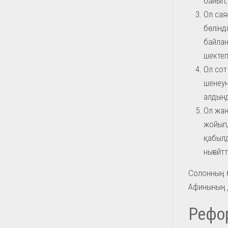
байып,
Ол сая
бөлінді
байлан
шектеп
Ол сот
шенеун
алдында
Ол жаң
жойып,
қабылд
нығайт
Солонның б
Афинының д
Рефо