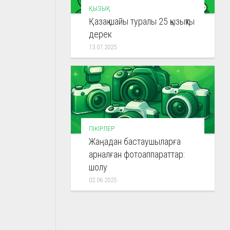
ҚЫЗЫҚ
Қазақ шайы туралы 25 қызықты
дерек
13.07.2025
ПІКІРЛЕР
Жаңадан бастаушыларға
арналған фотоаппараттар:
шолу
02.06.2025