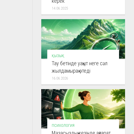
керек
14.06.2025
ҚЫЗЫҚ
Тау бетінде уақыт неге сәл
жылдамырақ өтеді
16.06.2026
ПСИХОЛОГИЯ
Мазасыздық кезінде ақпарат