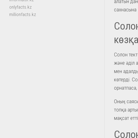
алатын дан
onlyfacts.kz
сахнасына
millionfacts.kz
Солон
көзқ
Солон тект
және әділ 
мен адалды
көтерді. С
орнатпаса,
Оның саяси
топқа арты
мақсат етт
Солон