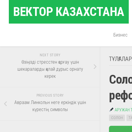
Skip
ВЕКТОР КАЗАХСТАНА
to
content
Бизнес
NEXT STORY
ТҰЛҒАЛАР
Өзіңізді стресстен қорғау үшін
шекараларды қалай дұрыс орнату
Соло
керек
реф
PREVIOUS STORY
Авраам Линкольн неге еркіндік үшін
күрестің символы
АРУЖАН 
СОЛОН
Т