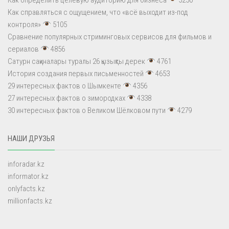
Как справляться с ощущением, что «всё выходит из-под
контроля»
5105
Сравнение популярных стриминговых сервисов для фильмов и
сериалов
4856
Сатурн сақиналары туралы 26 қызықты дерек
4761
История создания первых письменностей
4653
29 интересных фактов о Шымкенте
4356
27 интересных фактов о зимородках
4338
30 интересных фактов о Великом Шёлковом пути
4279
НАШИ ДРУЗЬЯ
inforadar.kz
informator.kz
onlyfacts.kz
millionfacts.kz