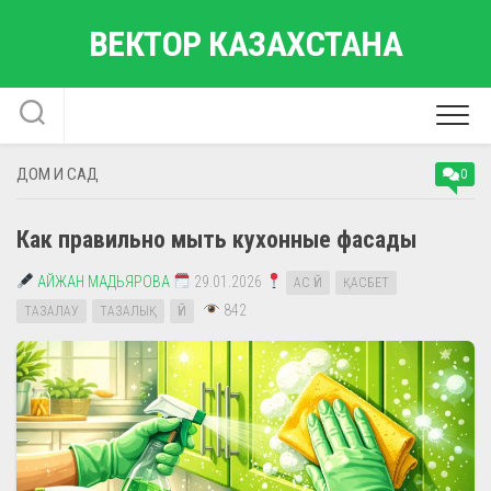
Перейти
ВЕКТОР КАЗАХСТАНА
к
содержанию
ДОМ И САД
0
Как правильно мыть кухонные фасады
АЙЖАН МАДЬЯРОВА
29.01.2026
АС ҮЙ
ҚАСБЕТ
842
ТАЗАЛАУ
ТАЗАЛЫҚ
ҮЙ