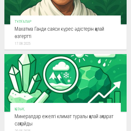
ТҰЛҒАЛАР
Махатма Ганди саяси күрес әдістерін қалай
өзгертті
17.08.2025
ҚЫЗЫҚ
Минералдар ежелгі климат туралы қалай ақпарат
сақтайды
20.05.2025