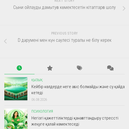
NEXT STORY
Сыни ойлауды дамытуға көмектесетін кітаптарға шолу
PREVIOUS STORY
D дәрумені мен күн сәулесі туралы не білу керек
ҚЫЗЫҚ
Кейбір көлдерде неге ағыс болмайды және су қайда
кетеді
06.08.2026
ПСИХОЛОГИЯ
Негізгі қажеттіліктерді қанағаттандыру стрессті
жеңуге қалай көмектеседі