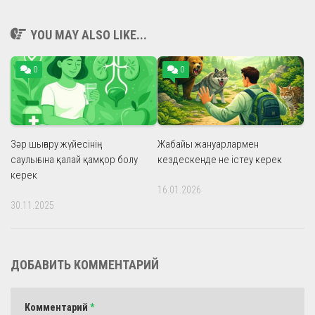
YOU MAY ALSO LIKE...
0
0
Зәр шығару жүйесінің
Жабайы жануарлармен
саулығына қалай қамқор болу
кездескенде не істеу керек
керек
16.01.2026
30.11.2025
ДОБАВИТЬ КОММЕНТАРИЙ
Комментарий
*