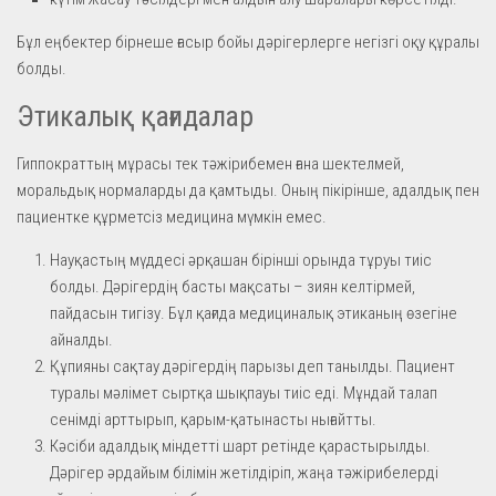
Бұл еңбектер бірнеше ғасыр бойы дәрігерлерге негізгі оқу құралы
болды.
Этикалық қағидалар
Гиппократтың мұрасы тек тәжірибемен ғана шектелмей,
моральдық нормаларды да қамтыды. Оның пікірінше, адалдық пен
пациентке құрметсіз медицина мүмкін емес.
Науқастың мүддесі әрқашан бірінші орында тұруы тиіс
болды. Дәрігердің басты мақсаты – зиян келтірмей,
пайдасын тигізу. Бұл қағида медициналық этиканың өзегіне
айналды.
Құпияны сақтау дәрігердің парызы деп танылды. Пациент
туралы мәлімет сыртқа шықпауы тиіс еді. Мұндай талап
сенімді арттырып, қарым-қатынасты нығайтты.
Кәсіби адалдық міндетті шарт ретінде қарастырылды.
Дәрігер әрдайым білімін жетілдіріп, жаңа тәжірибелерді