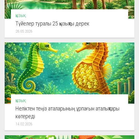
ҚЫЗЫҚ
Түйелер туралы 25 қызықты дерек
26.05.2026
ҚЫЗЫҚ
Неліктен теңіз аталарының ұрпағын аталықтары
көтереді
14.02.2026