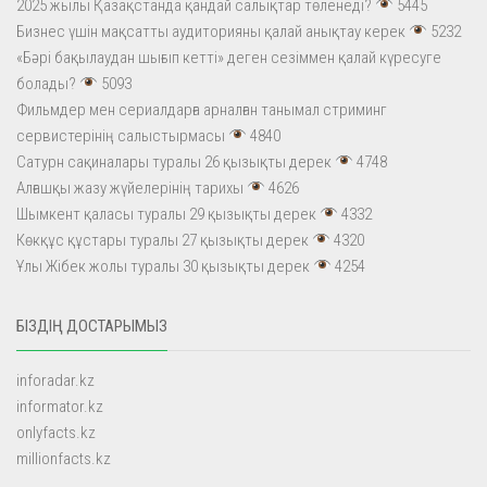
2025 жылы Қазақстанда қандай салықтар төленеді?
5445
Бизнес үшін мақсатты аудиторияны қалай анықтау керек
5232
«Бәрі бақылаудан шығып кетті» деген сезіммен қалай күресуге
болады?
5093
Фильмдер мен сериалдарға арналған танымал стриминг
сервистерінің салыстырмасы
4840
Сатурн сақиналары туралы 26 қызықты дерек
4748
Алғашқы жазу жүйелерінің тарихы
4626
Шымкент қаласы туралы 29 қызықты дерек
4332
Көкқұс құстары туралы 27 қызықты дерек
4320
Ұлы Жібек жолы туралы 30 қызықты дерек
4254
БІЗДІҢ ДОСТАРЫМЫЗ
inforadar.kz
informator.kz
onlyfacts.kz
millionfacts.kz