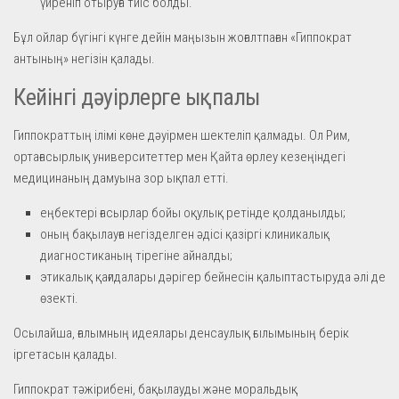
үйреніп отыруға тиіс болды.
Бұл ойлар бүгінгі күнге дейін маңызын жоғалтпаған «Гиппократ
антының» негізін қалады.
Кейінгі дәуірлерге ықпалы
Гиппократтың ілімі көне дәуірмен шектеліп қалмады. Ол Рим,
ортағасырлық университеттер мен Қайта өрлеу кезеңіндегі
медицинаның дамуына зор ықпал етті.
еңбектері ғасырлар бойы оқулық ретінде қолданылды;
оның бақылауға негізделген әдісі қазіргі клиникалық
диагностиканың тірегіне айналды;
этикалық қағидалары дәрігер бейнесін қалыптастыруда әлі де
өзекті.
Осылайша, ғалымның идеялары денсаулық ғылымының берік
іргетасын қалады.
Гиппократ тәжірибені, бақылауды және моральдық