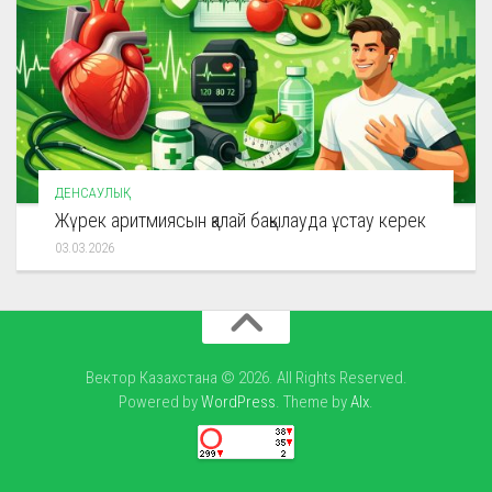
ДЕНСАУЛЫҚ
Жүрек аритмиясын қалай бақылауда ұстау керек
03.03.2026
Вектор Казахстана © 2026. All Rights Reserved.
Powered by
WordPress
. Theme by
Alx
.