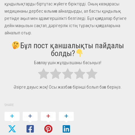
құндылықтарды біртұтас жүйеге біріктірді. Оның көзқарасы
медицинаны дербес ғылымға айналдырды, ал басты құндылық
ретінде ақыл мен адамгершілікті белгіледі. Бұл қағидалар бүгінге
дейін маңызын сақтап, дәрігерлік істің тұрақты қағидаларына
айналып отыр.
Бұл пост қаншалықты пайдалы
болды?
Бағалау үшін жұлдызшаны басыңыз!
Әзірге дауыс жоқ! Осы жазбаға бірінші болып баға беріңіз.
SHARE