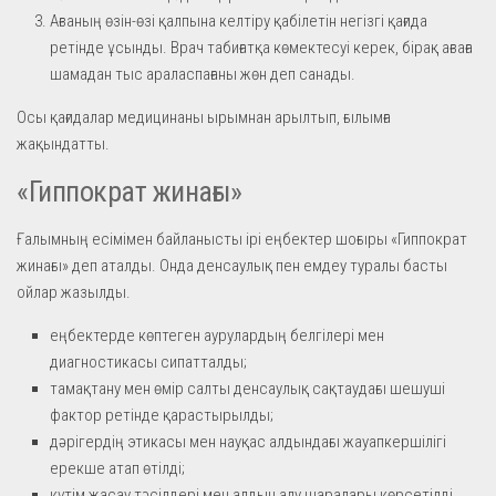
Ағзаның өзін-өзі қалпына келтіру қабілетін негізгі қағида
ретінде ұсынды. Врач табиғатқа көмектесуі керек, бірақ ағзаға
шамадан тыс араласпағаны жөн деп санады.
Осы қағидалар медицинаны ырымнан арылтып, ғылымға
жақындатты.
«Гиппократ жинағы»
Ғалымның есімімен байланысты ірі еңбектер шоғыры «Гиппократ
жинағы» деп аталды. Онда денсаулық пен емдеу туралы басты
ойлар жазылды.
еңбектерде көптеген аурулардың белгілері мен
диагностикасы сипатталды;
тамақтану мен өмір салты денсаулық сақтаудағы шешуші
фактор ретінде қарастырылды;
дәрігердің этикасы мен науқас алдындағы жауапкершілігі
ерекше атап өтілді;
күтім жасау тәсілдері мен алдын алу шаралары көрсетілді.