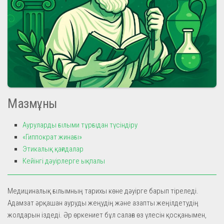
Мазмұны
Ауруларды ғылыми тұрғыдан түсіндіру
«Гиппократ жинағы»
Этикалық қағидалар
Кейінгі дәуірлерге ықпалы
Медициналық ғылымның тарихы көне дәуірге барып тіреледі.
Адамзат әрқашан ауруды жеңудің және азапты жеңілдетудің
жолдарын іздеді. Әр өркениет бұл салаға өз үлесін қосқанымен,