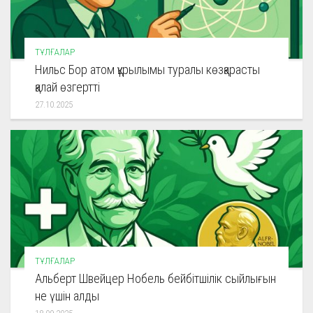
ТҰЛҒАЛАР
Нильс Бор атом құрылымы туралы көзқарасты
қалай өзгертті
27.10.2025
ТҰЛҒАЛАР
Альберт Швейцер Нобель бейбітшілік сыйлығын
не үшін алды