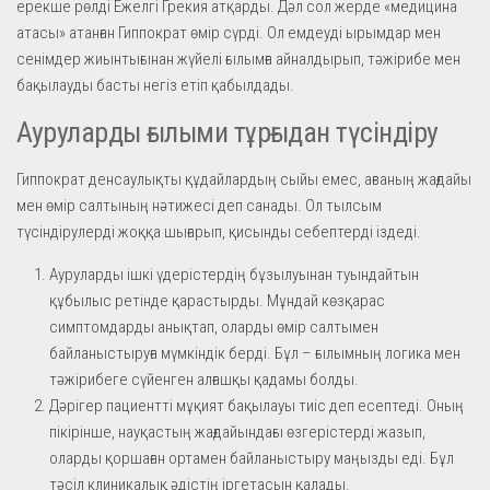
ерекше рөлді Ежелгі Грекия атқарды. Дәл сол жерде «медицина
атасы» атанған Гиппократ өмір сүрді. Ол емдеуді ырымдар мен
сенімдер жиынтығынан жүйелі ғылымға айналдырып, тәжірибе мен
бақылауды басты негіз етіп қабылдады.
Ауруларды ғылыми тұрғыдан түсіндіру
Гиппократ денсаулықты құдайлардың сыйы емес, ағзаның жағдайы
мен өмір салтының нәтижесі деп санады. Ол тылсым
түсіндірулерді жоққа шығарып, қисынды себептерді іздеді.
Ауруларды ішкі үдерістердің бұзылуынан туындайтын
құбылыс ретінде қарастырды. Мұндай көзқарас
симптомдарды анықтап, оларды өмір салтымен
байланыстыруға мүмкіндік берді. Бұл – ғылымның логика мен
тәжірибеге сүйенген алғашқы қадамы болды.
Дәрігер пациентті мұқият бақылауы тиіс деп есептеді. Оның
пікірінше, науқастың жағдайындағы өзгерістерді жазып,
оларды қоршаған ортамен байланыстыру маңызды еді. Бұл
тәсіл клиникалық әдістің іргетасын қалады.