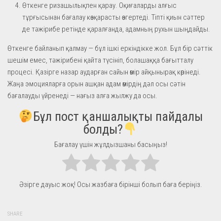
Өткенге ризашылықпен қарау. Оқиғаларды алғыс
тұрғысынан бағалау көзқарасты өзгертеді. Тіпті қиын сәттер
де тәжірибе ретінде қаралғанда, адамның рухын шыңдайды.
Өткенге байланып қалмау — бұл ішкі еркіндікке жол. Бұл бір сәттік
шешім емес, тәжірибені қайта түсініп, болашаққа бағытталу
процесі. Қазірге назар аударған сайын өмір айқынырақ көрінеді.
Жаңа эмоцияларға орын ашқан адам өмірдің дәл осы сәтін
бағалауды үйренеді — нағыз алға жылжу да осы.
Бұл пост қаншалықты пайдалы
болды?
Бағалау үшін жұлдызшаны басыңыз!
Әзірге дауыс жоқ! Осы жазбаға бірінші болып баға беріңіз.
SHARE