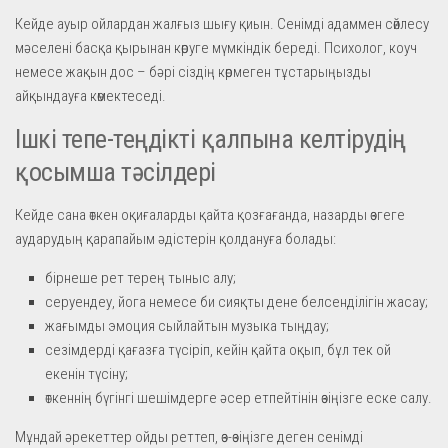
Кейде ауыр ойлардан жалғыз шығу қиын. Сенімді адаммен сөйлесу
мәселені басқа қырынан көруге мүмкіндік береді. Психолог, коуч
немесе жақын дос – бәрі сіздің көрмеген тұстарыңызды
айқындауға көмектеседі.
Ішкі тепе-теңдікті қалпына келтірудің
қосымша тәсілдері
Кейде сана өткен оқиғаларды қайта қозғағанда, назарды өзгеге
аударудың қарапайым әдістерін қолдануға болады:
бірнеше рет терең тыныс алу;
серуендеу, йога немесе би сияқты дене белсенділігін жасау;
жағымды эмоция сыйлайтын музыка тыңдау;
сезімдерді қағазға түсіріп, кейін қайта оқып, бұл тек ой
екенін түсіну;
өткеннің бүгінгі шешімдерге әсер етпейтінін өзіңізге еске салу.
Мұндай әрекеттер ойды реттеп, өз-өзіңізге деген сенімді