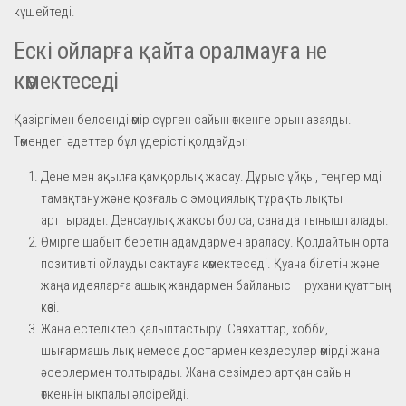
күшейтеді.
Ескі ойларға қайта оралмауға не
көмектеседі
Қазіргімен белсенді өмір сүрген сайын өткенге орын азаяды.
Төмендегі әдеттер бұл үдерісті қолдайды:
Дене мен ақылға қамқорлық жасау. Дұрыс ұйқы, теңгерімді
тамақтану және қозғалыс эмоциялық тұрақтылықты
арттырады. Денсаулық жақсы болса, сана да тынышталады.
Өмірге шабыт беретін адамдармен араласу. Қолдайтын орта
позитивті ойлауды сақтауға көмектеседі. Қуана білетін және
жаңа идеяларға ашық жандармен байланыс – рухани қуаттың
көзі.
Жаңа естеліктер қалыптастыру. Саяхаттар, хобби,
шығармашылық немесе достармен кездесулер өмірді жаңа
әсерлермен толтырады. Жаңа сезімдер артқан сайын
өткеннің ықпалы әлсірейді.