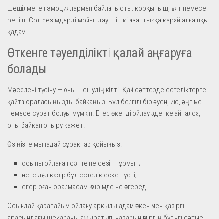
шешілмеген эмоциялармен байланысты: қорқыныш, ұят немесе
реніш. Сол сезімдерді мойындау — ішкі азаттыққа қарай алғашқы
қадам.
Өткенге тәуелділікті қалай аңғаруға
болады
Мәселені түсіну — оны шешудің кілті. Қай сәттерде естеліктерге
қайта ораласыңызды байқаңыз. Бұл белгілі бір әуен, иіс, әңгіме
немесе сурет болуы мүмкін. Егер өткенді ойлау әдетке айналса,
оны байқап отыру қажет.
Өзіңізге мынадай сұрақтар қойыңыз:
осыны ойлаған сәтте не сезіп тұрмын;
неге дәл қазір бұл естелік еске түсті;
егер оған оралмасам, өмірімде не өзгереді.
Осындай қарапайым ойлану арқылы адам өткен мен қазіргі
арасындағы шекараны ажыратып, назарын өмірдің бүгінгі сәтіне