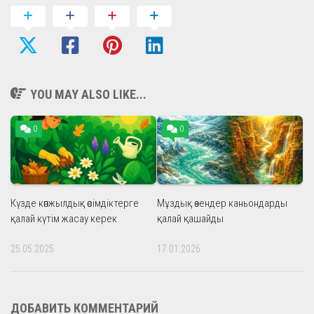
YOU MAY ALSO LIKE...
0
0
Күзде көпжылдық өсімдіктерге
Мұздық өзендер каньондарды
қалай күтім жасау керек
қалай қашайды
25.05.2025
17.01.2026
ДОБАВИТЬ КОММЕНТАРИЙ