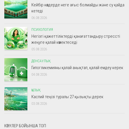
Кейбір көлдерде неге ағыс болмайды және су қайда
кетеді
06.08.2026
ПСИХОЛОГИЯ
Негізгі қажеттіліктерді қанағаттандыру стрессті
жеңуге қалай көмектеседі
05.08.2026
ДЕНСАУЛЫҚ
Гипогликемияны қалай анықтап, қалай емдеу керек
04.08.2026
ҚЫЗЫҚ
Каспий теңізі туралы 27 қызықты дерек
03.08.2026
КӨРУЛЕР БОЙЫНША ТОП