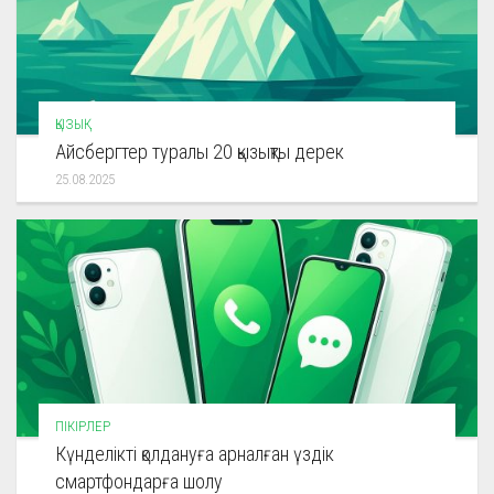
ҚЫЗЫҚ
Айсбергтер туралы 20 қызықты дерек
25.08.2025
ПІКІРЛЕР
Күнделікті қолдануға арналған үздік
смартфондарға шолу