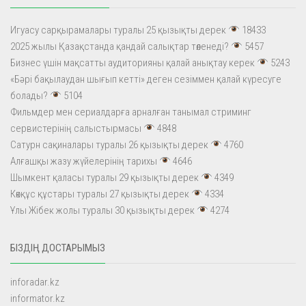
Игуасу сарқырамалары туралы 25 қызықты дерек
18433
2025 жылы Қазақстанда қандай салықтар төленеді?
5457
Бизнес үшін мақсатты аудиторияны қалай анықтау керек
5243
«Бәрі бақылаудан шығып кетті» деген сезіммен қалай күресуге
болады?
5104
Фильмдер мен сериалдарға арналған танымал стриминг
сервистерінің салыстырмасы
4848
Сатурн сақиналары туралы 26 қызықты дерек
4760
Алғашқы жазу жүйелерінің тарихы
4646
Шымкент қаласы туралы 29 қызықты дерек
4349
Көкқұс құстары туралы 27 қызықты дерек
4334
Ұлы Жібек жолы туралы 30 қызықты дерек
4274
БІЗДІҢ ДОСТАРЫМЫЗ
inforadar.kz
informator.kz