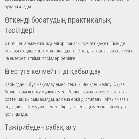
аудара алады.
Өткенді босатудың практикалық
тәсілдері
Өткеннен арылу үшін жүйелі әрі саналы әрекет қажет. Төменде
сананы жеңілдетіп, эмоционалды тепе-теңдікті қалпына келтіруге
көмектесетін тиімді тәсілдер берілген.
Өзгертуге келмейтінді қабылдау
Қабылдау — бұл мақұлдау емес, тек шындықпен келісу. Оқиға
болды, оны өзгерту мүмкін емес. Реалдылықпен күрес тоқтаған
сәтте ішкі қысым азаяды, ал сана еркіндік табады. Айтылмаған
сөзді қайта айту мүмкін емес, бірақ келесі әңгімені қалай құру өз
қолыңызда.
Тәжірибеден сабақ алу