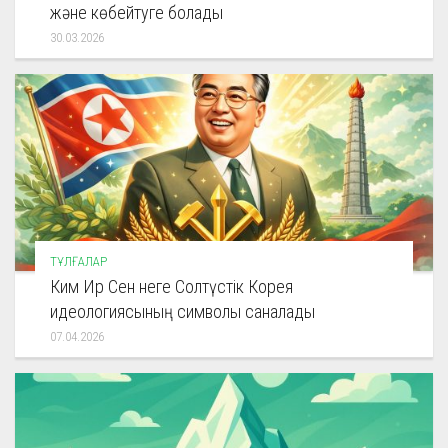
және көбейтуге болады
30.03.2026
ТҰЛҒАЛАР
Ким Ир Сен неге Солтүстік Корея
идеологиясының символы саналады
07.04.2026