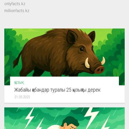
onlyfacts.kz
millionfacts.kz
ҚЫЗЫҚ
Жабайы қабандар туралы 25 қызықты дерек
21.05.2025