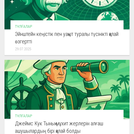
ТҰЛҒАЛАР
Эйнштейн кеңістік пен уақыт туралы түсінікті қалай
өзгертті
29.07.2025
ТҰЛҒАЛАР
Джеймс Кук Тынық мұхит жерлерін алғаш
ашушылардың бірі қалай болды