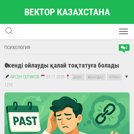
Skip
ВЕКТОР КАЗАХСТАНА
to
content
ПСИХОЛОГИЯ
0
Өткенді ойлауды қалай тоқтатуға болады
АРСЕН СЕРИКОВ
03.11.2025
ДАМУ
ҚАБЫЛДАУ
ӨТКЕН
1292