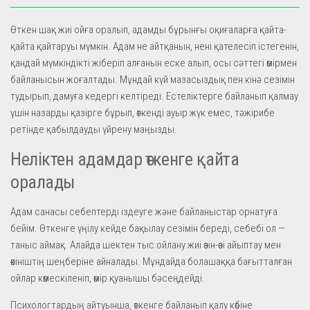
Өткен шақ жиі ойға оралып, адамды бұрынғы оқиғаларға қайта-
қайта қайтаруы мүмкін. Адам не айтқанын, нені қателесіп істегенін,
қандай мүмкіндікті жіберіп алғанын еске алып, осы сәттегі өмірмен
байланысын жоғалтады. Мұндай күй мазасыздық пен кінә сезімін
тудырып, дамуға кедергі келтіреді. Естеліктерге байланып қалмау
үшін назарды қазірге бұрып, өткенді ауыр жүк емес, тәжірибе
ретінде қабылдауды үйрену маңызды.
Неліктен адамдар өткенге қайта
оралады
Адам санасы себептерді іздеуге және байланыстар орнатуға
бейім. Өткенге үңілу кейде бақылау сезімін береді, себебі ол —
таныс аймақ. Алайда шектен тыс ойлану жиі өзін-өзі айыптау мен
өкініштің шеңберіне айналады. Мұндайда болашаққа бағытталған
ойлар көмескіленіп, өмір қуанышы бәсеңдейді.
Психологтардың айтуынша, өткенге байланып қалу көбіне