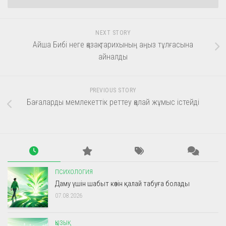
NEXT STORY
Айша Бибі неге қазақ тарихының аңыз тұлғасына
айналды
PREVIOUS STORY
Бағаларды мемлекеттік реттеу қалай жұмыс істейді
ПСИХОЛОГИЯ
Даму үшін шабыт көзін қалай табуға болады
07.08.2026
ҚЫЗЫҚ