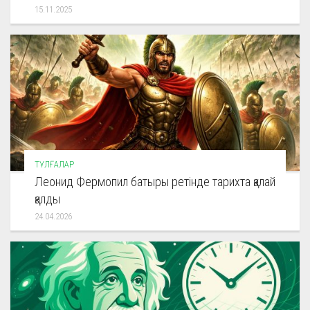
15.11.2025
ТҰЛҒАЛАР
Леонид Фермопил батыры ретінде тарихта қалай
қалды
24.04.2026