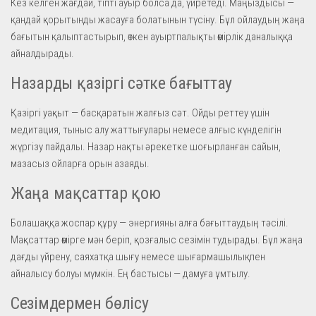
Кез келген жағдай, тіпті ауыр болса да, үйретеді. Маңыздысы —
қандай қорытынды жасауға болатынын түсіну. Бұл ойлаудың жаңа
бағытын қалыптастырып, өткен ауыртпалықты өмірлік даналыққа
айналдырады.
Назарды қазіргі сәтке бағыттау
Қазіргі уақыт — басқаратын жалғыз сәт. Ойды реттеу үшін
медитация, тыныс алу жаттығулары немесе алғыс күнделігін
жүргізу пайдалы. Назар нақты әрекетке шоғырланған сайын,
мазасыз ойларға орын азаяды.
Жаңа мақсаттар қою
Болашаққа жоспар құру — энергияны алға бағыттаудың тәсілі.
Мақсаттар өмірге мән беріп, қозғалыс сезімін тудырады. Бұл жаңа
дағды үйрену, саяхатқа шығу немесе шығармашылықпен
айналысу болуы мүмкін. Ең бастысы — дамуға ұмтылу.
Сезімдермен бөлісу