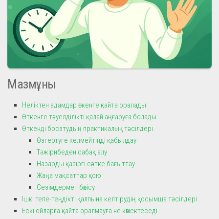
Мазмұны
Неліктен адамдар өткенге қайта оралады
Өткенге тәуелділікті қалай аңғаруға болады
Өткенді босатудың практикалық тәсілдері
Өзгертуге келмейтінді қабылдау
Тәжірибеден сабақ алу
Назарды қазіргі сәтке бағыттау
Жаңа мақсаттар қою
Сезімдермен бөлісу
Ішкі тепе-теңдікті қалпына келтірудің қосымша тәсілдері
Ескі ойларға қайта оралмауға не көмектеседі