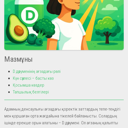
Мазмұны
D дәруменінің ағзадағы рөлі
Күн сәулесі – басты көз
Қосымша көздер
Тапшылық белгілері
Адамның денсаулығы ағзадағы қоректік заттардың тепе-теңдігі
мен қоршаған орта жағдайына тікелей байланысты. Солардың
ішінде ерекше орын алатыны – D дәрумені. Ол ағзаның қалыпты