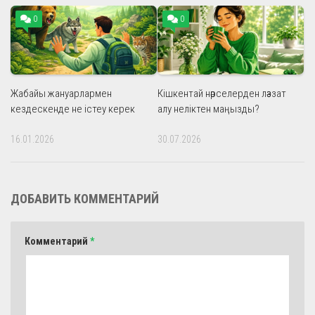
0
0
Жабайы жануарлармен
Кішкентай нәрселерден ләззат
кездескенде не істеу керек
алу неліктен маңызды?
16.01.2026
30.07.2026
ДОБАВИТЬ КОММЕНТАРИЙ
Комментарий
*