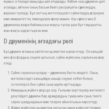
жұмыс істеуінде маңызды рөл атқарады. Көбіне «күн дәрумені» деп
аталады, өйткені оның басым бөлігі ультракүлгін сәулелердің
әсерінен түзіледі. Бұл заттың жетіспеушілігі сүйектердің әлсіреуіне
және иммунитеттің төмендеуіне әкелуі мүмкін. Күн сәулесі мен D
дәруменінің өзара байланысын жақсы түсіну үшін бұл тақырыпты
жан-жақты қарастырған жөн.
D дәруменінің ағзадағы рөлі
Бұл дәрумен ағзаның көптеген қызметіне ықпал етеді. Ол кальций
мен фосфордың сіңуіне қатысып, сүйек жүйесінің саулығына әсер
етеді.
Сүйек саулығын қолдау – дәруменнің басты міндеті. Оның
жеткіліксіздігі кальцийдің нашар сіңуіне себеп болып,
остеопороз бен сүйек сыну қаупін арттырады.
Иммундық жүйеге әсері де зор. Ғылыми зерттеулер жеткілікті
деңгейдегі дәрумені бар адамдардың тұмау мен суық тиюге
сирек шалдыққанын және тезірек айығатынын көрсетеді.
Жүйке жүйесінің қызметіне қатысуы көңіл-күйді реттеумен