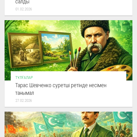
салды
01.02.2026
ТҰЛҒАЛАР
Тарас Шевченко суретші ретінде несімен
танымал
27.02.2026