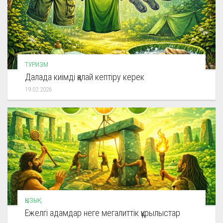
ТУРИЗМ
Далада киімді қалай кептіру керек
19.02.2026
ҚЫЗЫҚ
Ежелгі адамдар неге мегалиттік құрылыстар