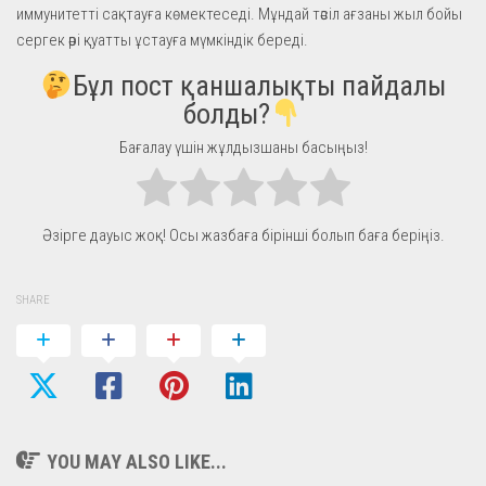
иммунитетті сақтауға көмектеседі. Мұндай тәсіл ағзаны жыл бойы
сергек әрі қуатты ұстауға мүмкіндік береді.
Бұл пост қаншалықты пайдалы
болды?
Бағалау үшін жұлдызшаны басыңыз!
Әзірге дауыс жоқ! Осы жазбаға бірінші болып баға беріңіз.
SHARE
YOU MAY ALSO LIKE...