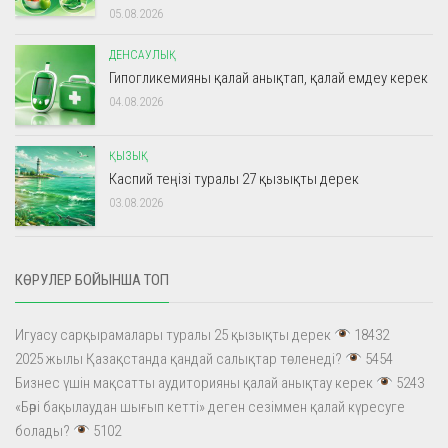
05.08.2026
ДЕНСАУЛЫҚ
Гипогликемияны қалай анықтап, қалай емдеу керек
04.08.2026
ҚЫЗЫҚ
Каспий теңізі туралы 27 қызықты дерек
03.08.2026
КӨРУЛЕР БОЙЫНША ТОП
Игуасу сарқырамалары туралы 25 қызықты дерек
18432
2025 жылы Қазақстанда қандай салықтар төленеді?
5454
Бизнес үшін мақсатты аудиторияны қалай анықтау керек
5243
«Бәрі бақылаудан шығып кетті» деген сезіммен қалай күресуге
болады?
5102