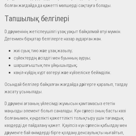
болған жағдайда да қажетті мөлшерді сақтауға болады.
Тапшылық белгілері
D дәруменінің жетіспеушілігі ұзақ уақыт байқалмай өтуі мүмкін.
Дегенмен бірқатар белгілерге назар аударған жөн.
жиі суық тию және ұзақ жазылу;
сүйектердің әлсіздігі мен буынның ауруы;
шаршағыштық пен ұйқышылдық;
көңіл-күйдің күрт өзгеруі және күйзеліске бейімділік.
Осындай белгілер байқалған жағдайда дәрігерге қаралып, талдау
жасату ұсынылады.
D дәрумені ағзаның үйлесімді жұмысын қамтамасыз ететін
маңызды элемент болып саналады. Күн сәулесі оның басты көзі
болғанымен, күнделікті қажеттілікті толықтыру үшін тағамдық
көздерді де пайдалану қажет. Қауіпсіз күн сәулесін қабылдау мен
дәруменге бай өнімдерді бірге қолдану денсаулықты нығайтып,