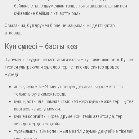
байланысты. D дәруменінің тапшылығы шаршағыштық пен
күйзеліске бейімділікті арттырады.
Осылайша, бұл дәрумен бірнеше маңызды міндетті қатар
атқарады.
Күн сәулесі – басты көз
D дәруменін алудың негізгі табиғи жолы – күн сәулесінің әсері. Күннен
түскен ультракүлгін сәулелер теріге тигенде синтез процесі
жүреді.
ашық күнде 15–20 минут серуендеу ағзаның қажеттілігін
толықтыруға көмектеседі;
күннің астында шамадан тыс көп жүру күйікке және терінің тез
қартаюына әкелуі мүмкін;
күннен қорғайтын крем дәрумен синтезін азайтса да, теріні
зиянды әсерден сақтайды;
тұрғылықты аймақ пен жыл мезгілі дәрумен деңгейіне тікелей
ықпал етеді.