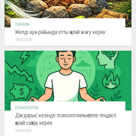
ТУРИЗМ
Желді ауа-райында отты қалай жағу керек
19.02.2026
ПСИХОЛОГИЯ
Дағдарыс кезінде психологиялық тепе-теңдікті
қалай сақтау керек
25.09.2025