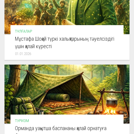
ТҰЛҒАЛАР
Мұстафа Шоқай түркі халықтарының тәуелсіздігі
үшін қалай күресті
01.01.2026
ТУРИЗМ
Орманда уақытша баспананы қалай орнатуға