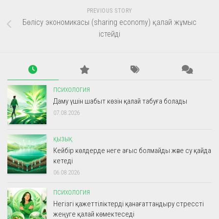
PREVIOUS STORY
Бөлісу экономикасы (sharing economy) қалай жұмыс
істейді
ПСИХОЛОГИЯ
Даму үшін шабыт көзін қалай табуға болады
07.08.2026
ҚЫЗЫҚ
Кейбір көлдерде неге ағыс болмайды және су қайда
кетеді
06.08.2026
ПСИХОЛОГИЯ
Негізгі қажеттіліктерді қанағаттандыру стрессті
жеңуге қалай көмектеседі