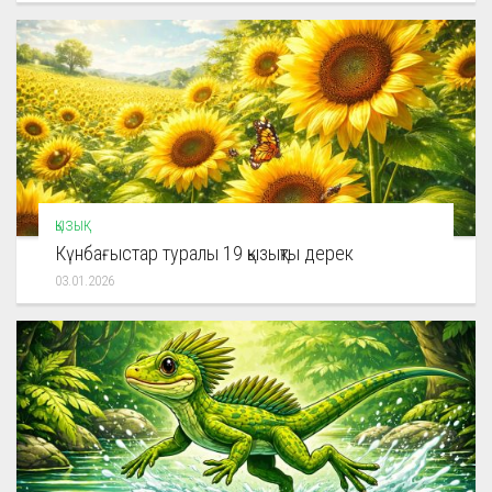
ҚЫЗЫҚ
Күнбағыстар туралы 19 қызықты дерек
03.01.2026