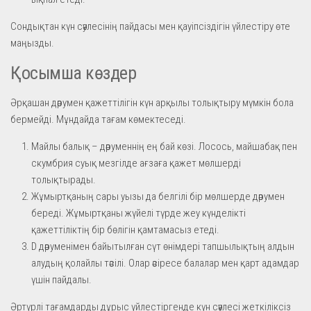
Сондықтан күн сәулесінің пайдасы мен қауіпсіздігін үйлестіру өте
маңызды.
Қосымша көздер
Әрқашан дәрумен қажеттілігін күн арқылы толықтыру мүмкін бола
бермейді. Мұндайда тағам көмектеседі.
Майлы балық – дәруменнің ең бай көзі. Лосось, майшабақ пен
скумбрия суық мезгілде ағзаға қажет мөлшерді
толықтырады.
Жұмыртқаның сары уызы да белгілі бір мөлшерде дәрумен
береді. Жұмыртқаны жүйелі түрде жеу күнделікті
қажеттіліктің бір бөлігін қамтамасыз етеді.
D дәруменімен байытылған сүт өнімдері тапшылықтың алдын
алудың қолайлы тәсілі. Олар әсіресе балалар мен қарт адамдар
үшін пайдалы.
Әртүрлі тағамдарды дұрыс үйлестіргенде күн сәулесі жеткіліксіз