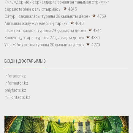
Фильмдер мен сериалдарға арналған танымал стриминг
сервистерінің салыстырмасы
4845
Сатурн сақиналары туралы 26 қызықты дерек
4759
Алғашқы жазу жүйелерінің тарихы
4640
Шымкент қаласы туралы 29 қызықты дерек
4344
Көкқұс құстары туралы 27 қызықты дерек
4330
Ұлы Жібек жолы туралы 30 қызықты дерек
4270
БІЗДІҢ ДОСТАРЫМЫЗ
inforadar.kz
informator.kz
onlyfacts.kz
millionfacts.kz