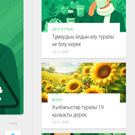
ДЕНСАУЛЫҚ
Тұмаудың алдын алу туралы
не білу керек
23.11.2025
ҚЫЗЫҚ
Күнбағыстар туралы 19
қызықты дерек
03.01.2026
SHARE