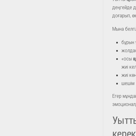
деңгейде д
доғарып, ө
Мына белгі
бұрын 
жолдас
«осы қ
жиі кел
жиі көң
шешім 
Егер мұндай
эмоционалд
Уытты
керек