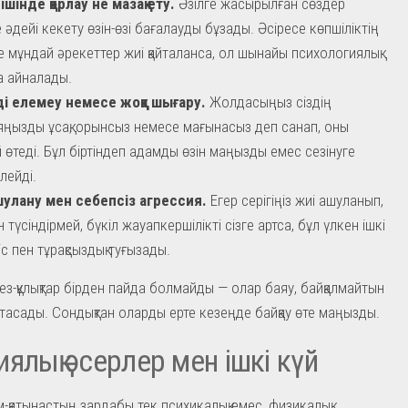
ішінде қорлау не мазақ ету.
Әзілге жасырылған сөздер
 әдейі кекету өзін-өзі бағалауды бұзады. Әсіресе көпшіліктің
е мұндай әрекеттер жиі қайталанса, ол шынайы психологиялық
а айналады.
і елемеу немесе жоққа шығару.
Жолдасыңыз сіздің
ңызды ұсақ, орынсыз немесе мағынасыз деп санап, оны
 өтеді. Бұл біртіндеп адамды өзін маңызды емес сезінуге
лейді.
шулану мен себепсіз агрессия.
Егер серігіңіз жиі ашуланып,
 түсіндірмей, бүкіл жауапкершілікті сізге артса, бұл үлкен ішкі
іс пен тұрақсыздық туғызады.
ез-құлықтар бірден пайда болмайды — олар баяу, байқалмайтын
птасады. Сондықтан оларды ерте кезеңде байқау өте маңызды.
ялық әсерлер мен ішкі күй
м-қатынастың зардабы тек психикалық емес, физикалық