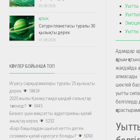
Уытты қ
03.08.2026
Уыттылы
ҚЫЗЫҚ
Эмоция
Сатурн планетасы туралы 30
Уытты 
қызықты дерек
01.08.2026
Адамдар ар
қарым-қатын
КӨРУЛЕР БОЙЫНША ТОП
жағдайда а
алмасады. Б
Игуасу сарқырамалары туралы 25 қызықты
шектей бас
дерек
18424
уытты сипа
2025 жылы Қазақстанда қандай салықтар
белгілерді
төленеді?
5445
қарастырам
Бизнес үшін мақсатты аудиторияны қалай
анықтау керек
5232
Уытты
«Бәрі бақылаудан шығып кетті» деген
сезіммен қалай күресуге болады?
5093