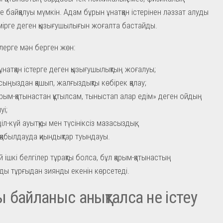
е байқалуы мүмкін. Адам бұрын ұнатқан істерінен ләззат алуды
мірге деген қызығушылығын жоғалта бастайды.
лерге мән берген жөн:
ұнатқан істерге деген қызығушылықтың жоғалуы;
ыңыздан қашып, жалғыздықты көбірек қалау;
арым-қатынастан құтылсам, тыныстап алар едім» деген ойдың
уі;
іл-күй ауытқуы мен түсініксіз мазасыздық;
қабылдауда қиындықтар туындауы.
 ішкі белгілер тұрақты болса, бұл қарым-қатынастың
ы тұрғыдан зиянды екенін көрсетеді.
 байланыс анықталса не істеу