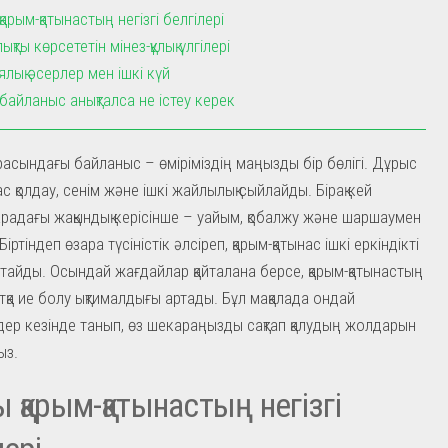
арым-қатынастың негізгі белгілері
қты көрсететін мінез-құлық үлгілері
лық әсерлер мен ішкі күй
байланыс анықталса не істеу керек
асындағы байланыс – өміріміздің маңызды бір бөлігі. Дұрыс
ас қолдау, сенім және ішкі жайлылық сыйлайды. Бірақ кей
радағы жақындық керісінше – уайым, қобалжу және шаршаумен
іртіндеп өзара түсіністік әлсіреп, қарым-қатынас ішкі еркіндікті
тайды. Осындай жағдайлар қайталана берсе, қарым-қатынастың
тқа ие болу ықтималдығы артады. Бұл мақалада ондай
 дер кезінде танып, өз шекараңызды сақтап қалудың жолдарын
ыз.
 қарым-қатынастың негізгі