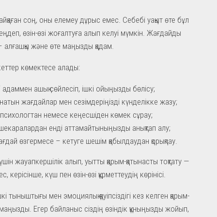
йқаған соң, оны елемеу дұрыс емес. Себебі уақыт өте бұл
еңдеп, өзін-өзі жоғалтуға алып келуі мүмкін. Жағдайды
 алғашқы және өте маңызды қадам.
кеттер көмектесе алады:
і адаммен ашық сөйлесіп, ішкі ойыңызды бөлісу;
анатын жағдайлар мен сезімдеріңізді күнделікке жазу;
 психологтан немесе кеңесшіден көмек сұрау;
 шекаралардан енді аттамайтыныңызды анықтап алу;
ағдай өзгермесе – кетуге шешім қабылдаудан қорықпау.
 үшін жауапкершілік алып, уытты қарым-қатынасты тоқтату —
с, керісінше, күш пен өзін-өзі құрметтеудің көрінісі.
і тыныштығы мен эмоциялық қауіпсіздігі кез келген қарым-
 маңызды. Егер байланыс сіздің өзіндік құныңызды жойып,