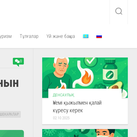
уризм
Тұлғалар
Үй және бақша
0
анын
ДЕНСАУЛЫҚ
Үнемі қыжылмен қалай
күресу керек
ШЕКАРАЛАР
02.10.2025