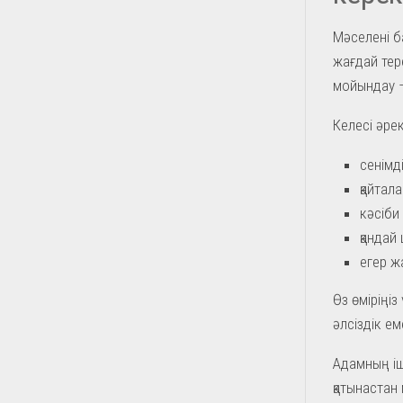
Мәселені ба
жағдай тер
мойындау –
Келесі әре
сенімд
қайтал
кәсіби
қандай
егер ж
Өз өміріңіз
әлсіздік еме
Адамның ішк
қатынастан