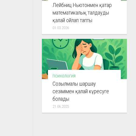
Лейбниц Ньютонмен қатар
математикалық талдауды
қалай ойлап тапты
01.03.2026
ПСИХОЛОГИЯ
Созылмалы шаршау
сезімімен қалай күресуге
болады
21.06.2025