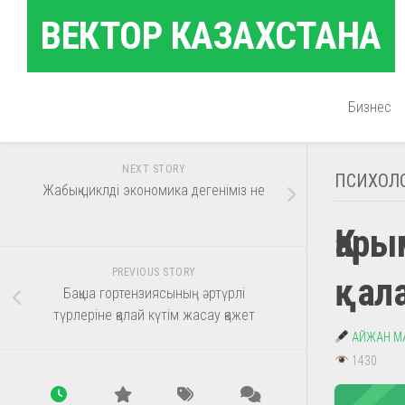
Skip
ВЕКТОР КАЗАХСТАНА
to
content
Бизнес
NEXT STORY
ПСИХОЛ
Жабық циклді экономика дегеніміз не
Қар
PREVIOUS STORY
қала
Бақша гортензиясының әртүрлі
түрлеріне қалай күтім жасау қажет
АЙЖАН М
1430