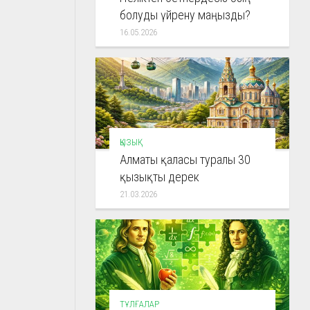
болуды үйрену маңызды?
16.05.2026
ҚЫЗЫҚ
Алматы қаласы туралы 30
қызықты дерек
21.03.2026
ТҰЛҒАЛАР