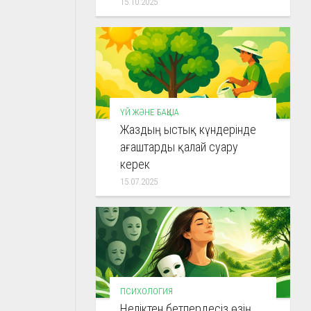
15.10.2025
ҮЙ ЖӘНЕ БАҚША
Жаздың ыстық күндерінде
ағаштарды қалай суару
керек
15.07.2025
ПСИХОЛОГИЯ
Неліктен бетпердесіз өзің