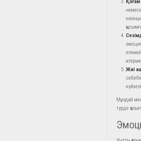
Қоғам 
немесе
көзінш
қысымғ
Сезімд
эмоция
елемей
итерме
Жиі а
себебін
күйзел
Мұндай мін
түрде қалы
Эмоци
Уытты қары