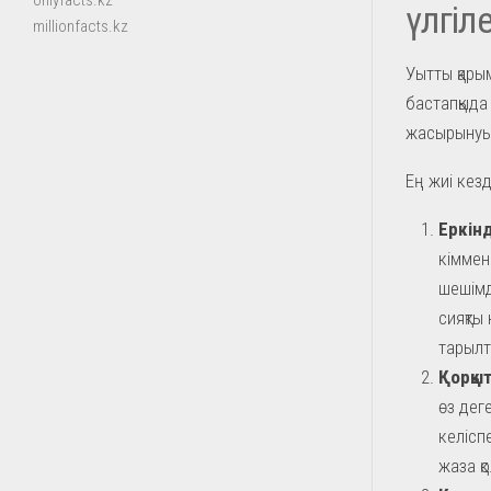
onlyfacts.kz
үлгіле
millionfacts.kz
Уытты қары
бастапқыда 
жасырынуы м
Ең жиі кезд
Еркінд
кіммен
шешімд
сияқты 
тарылт
Қорқыт
өз дег
келісп
жаза қ