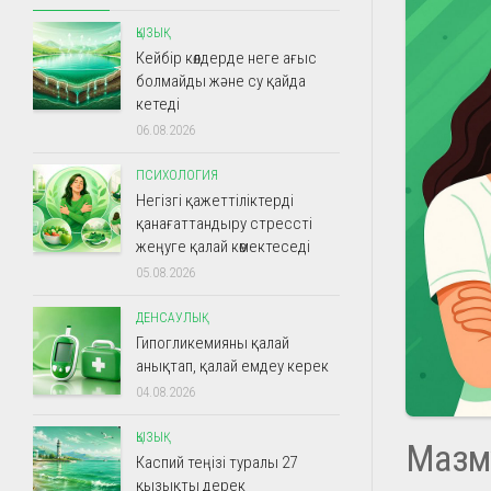
ҚЫЗЫҚ
Кейбір көлдерде неге ағыс
болмайды және су қайда
кетеді
06.08.2026
ПСИХОЛОГИЯ
Негізгі қажеттіліктерді
қанағаттандыру стрессті
жеңуге қалай көмектеседі
05.08.2026
ДЕНСАУЛЫҚ
Гипогликемияны қалай
анықтап, қалай емдеу керек
04.08.2026
ҚЫЗЫҚ
Мазм
Каспий теңізі туралы 27
қызықты дерек