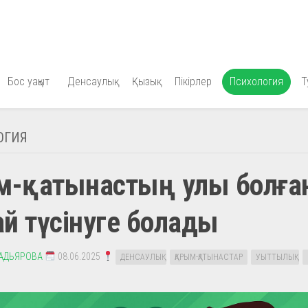
Бос уақыт
Денсаулық
Қызық
Пікірлер
Психология
Т
ОГИЯ
ым-қатынастың улы болғ
й түсінуге болады
АДЬЯРОВА
08.06.2025
ДЕНСАУЛЫҚ
ҚАРЫМ-ҚАТЫНАСТАР
УЫТТЫЛЫҚ