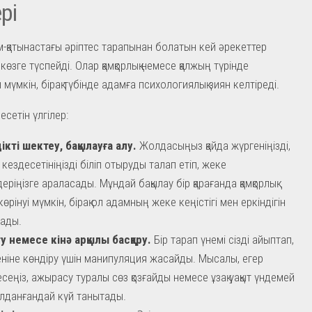
рі
м-қатынастағы әріптес тарапынан болатын кей әрекеттер
көзге түспейді. Олар қамқорлық немесе қалжың түрінде
үмкін, бірақ түбінде адамға психологиялық зиян келтіреді.
есетін үлгілер:
ікті шектеу, бақылауға алу.
Жолдасыңыз қайда жүргеніңізді,
 кездесетініңізді біліп отыруды талап етіп, жеке
еріңізге араласады. Мұндай бақылау бір қарағанда қамқорлық
көрінуі мүмкін, бірақ ол адамның жеке кеңістігі мен еркіндігін
ады.
у немесе кінә арқылы басқару.
Бір тарап үнемі сізді айыптап,
еніне көндіру үшін манипуляция жасайды. Мысалы, егер
есеңіз, ажырасу туралы сөз қозғайды немесе ұзақ уақыт үндемей
олданғандай күй танытады.