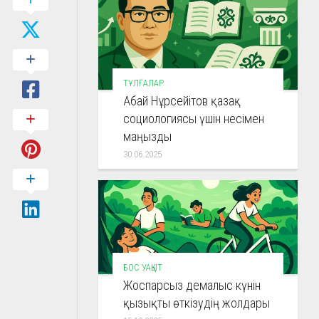
ТҰЛҒАЛАР
Абай Нұрсейітов қазақ
социологиясы үшін несімен
маңызды
30.06.2025
БОС УАҚЫТ
Жоспарсыз демалыс күнін
қызықты өткізудің жолдары