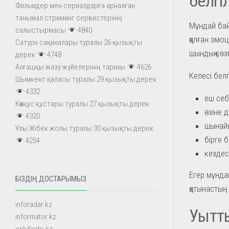
белгі
Фильмдер мен сериалдарға арналған
танымал стриминг сервистерінің
Мұндай байл
салыстырмасы
4840
қалған эмоц
Сатурн сақиналары туралы 26 қызықты
шындық көзг
дерек
4748
Алғашқы жазу жүйелерінің тарихы
4626
Келесі бел
Шымкент қаласы туралы 29 қызықты дерек
4332
еш себе
Көкқұс құстары туралы 27 қызықты дерек
өзіне д
4320
шынайы
Ұлы Жібек жолы туралы 30 қызықты дерек
бірге 
4254
кездес
Егер мұндай
БІЗДІҢ ДОСТАРЫМЫЗ
қатынастың
inforadar.kz
Уытты
informator.kz