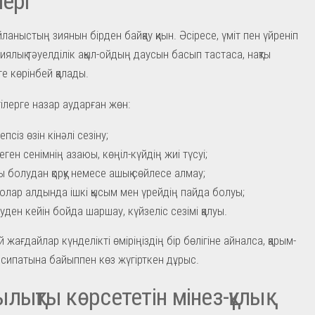
лері
аныстың зиянын бірден байқау қиын. Әсіресе, үміт пен үйреніп
иялық тәуелділік ақыл-ойдың даусын басып тастаса, нақты
е көрінбей қалады.
гілерге назар аударған жөн:
псіз өзін кінәлі сезіну;
еген сенімнің азаюы, көңіл-күйдің жиі түсуі;
 болудан қорқу немесе ашық сөйлесе алмау;
болар алдында ішкі қысым мен үрейдің пайда болуы;
уден кейін бойда шаршау, күйзеліс сезімі қалуы.
 жағдайлар күнделікті өміріңіздің бір бөлігіне айналса, қарым-
 сипатына байыппен көз жүгірткен дұрыс.
лықты көрсететін мінез-құлық