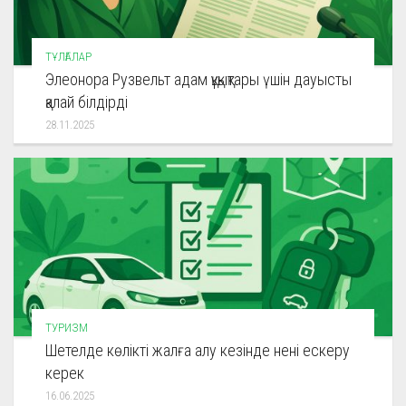
ТҰЛҒАЛАР
Элеонора Рузвельт адам құқықтары үшін дауысты
қалай білдірді
28.11.2025
ТУРИЗМ
Шетелде көлікті жалға алу кезінде нені ескеру
керек
16.06.2025