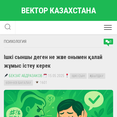
Skip
ВЕКТОР КАЗАХСТАНА
to
content
ПСИХОЛОГИЯ
0
Ішкі сыншы деген не және онымен қалай
жұмыс істеу керек
БЕКЗАТ АБДРАЗАКОВ
15.05.2025
ІШКІ СЫН
ҚАБЫЛДАУ
1601
ӨЗІН-ӨЗІ БАҒАЛАУ