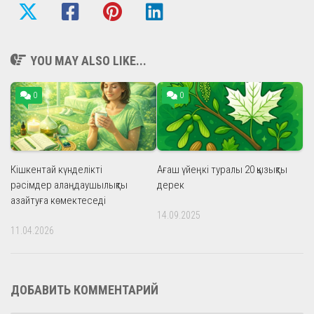
YOU MAY ALSO LIKE...
0
0
Кішкентай күнделікті
Ағаш үйеңкі туралы 20 қызықты
рәсімдер алаңдаушылықты
дерек
азайтуға көмектеседі
14.09.2025
11.04.2026
ДОБАВИТЬ КОММЕНТАРИЙ