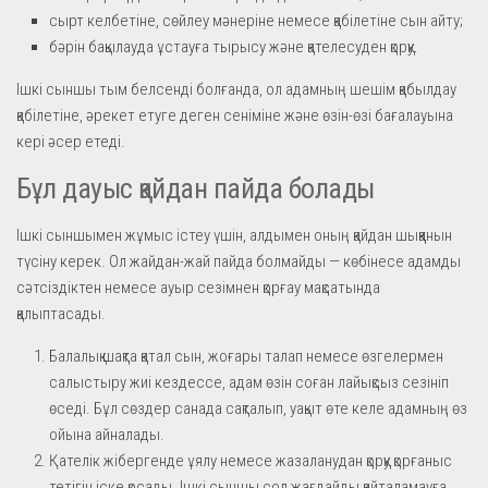
сырт келбетіне, сөйлеу мәнеріне немесе қабілетіне сын айту;
бәрін бақылауда ұстауға тырысу және қателесуден қорқу.
Ішкі сыншы тым белсенді болғанда, ол адамның шешім қабылдау
қабілетіне, әрекет етуге деген сеніміне және өзін-өзі бағалауына
кері әсер етеді.
Бұл дауыс қайдан пайда болады
Ішкі сыншымен жұмыс істеу үшін, алдымен оның қайдан шыққанын
түсіну керек. Ол жайдан-жай пайда болмайды — көбінесе адамды
сәтсіздіктен немесе ауыр сезімнен қорғау мақсатында
қалыптасады.
Балалық шақта қатал сын, жоғары талап немесе өзгелермен
салыстыру жиі кездессе, адам өзін соған лайықсыз сезініп
өседі. Бұл сөздер санада сақталып, уақыт өте келе адамның өз
ойына айналады.
Қателік жібергенде ұялу немесе жазаланудан қорқу қорғаныс
тетігін іске қосады. Ішкі сыншы сол жағдайды қайталамауға