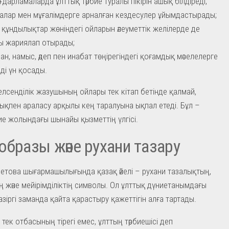
ғдарламаларда ұлттық тәрбие туралы пікірін ашық білдіреді;
алар мен мұғалімдерге арналған кездесулер ұйымдастырады;
 құндылықтар жөніндегі ойларын әлеуметтік желілерде де
ы жариялап отырады;
ан, намыс, әдеп пен инабат төңірегіндегі қоғамдық мәселелерге
ді үн қосады.
лсенділік жазушының ойлары тек кітап бетінде қалмай,
лықпен араласу арқылы кең таралуына ықпал етеді. Бұл –
бие жолындағы шынайы қызметтің үлгісі.
образы және рухани тазару
етова шығармашылығында қазақ әйелі – рухани тазалықтың,
ің және мейірімділіктің символы. Ол ұлттық дүниетанымдағы
қазіргі заманда қайта қарастыру қажеттігін алға тартады.
 тек отбасының тірегі емес, ұлттың тәрбиешісі деп