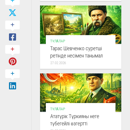
ТҰЛҒАЛАР
Тарас Шевченко суретші
ретінде несімен танымал
27.02.2026
ТҰЛҒАЛАР
Ататүрік Түркияны неге
түбегейлі өзгертті