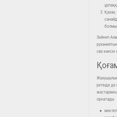
ұрпаққ
Қазақ 
санайд
болмы
Зейнеп Ахм
руханиятын
сөз киесін 
Қоғам
Жазушылықп
ретінде де
жастармен,
орнатады.
мектеп