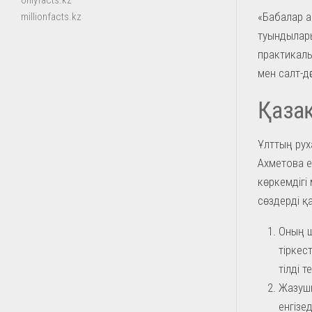
onlyfacts.kz
«Бабалар а
millionfacts.kz
туындылары
практикалы
мен салт-дә
Қазақ 
Ұлттың руха
Ахметова е
көркемдігі
сөздерді қ
Оның ш
тіркес
тілді т
Жазушы
енгізе