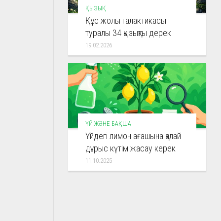
ҚЫЗЫҚ
Құс жолы галактикасы
туралы 34 қызықты дерек
19.02.2026
ҮЙ ЖӘНЕ БАҚША
Үйдегі лимон ағашына қалай
дұрыс күтім жасау керек
11.10.2025