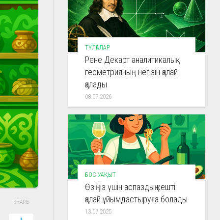
ТҰЛҒАЛАР
Рене Декарт аналитикалық
геометрияның негізін қалай
қалады
08.07.2026
БОС УАҚЫТ
Өзіңіз үшін аспаздық кешті
қалай ұйымдастыруға болады
SHARE
13.07.2025