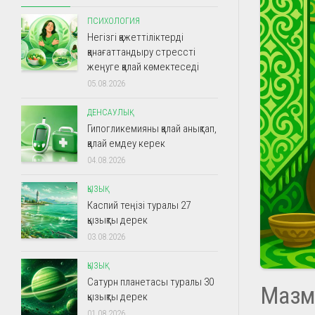
ПСИХОЛОГИЯ
Негізгі қажеттіліктерді
қанағаттандыру стрессті
жеңуге қалай көмектеседі
05.08.2026
ДЕНСАУЛЫҚ
Гипогликемияны қалай анықтап,
қалай емдеу керек
04.08.2026
ҚЫЗЫҚ
Каспий теңізі туралы 27
қызықты дерек
03.08.2026
ҚЫЗЫҚ
Сатурн планетасы туралы 30
Мазм
қызықты дерек
01.08.2026