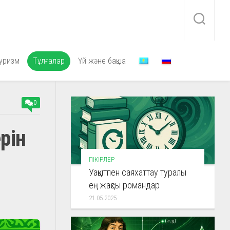
уризм
Тұлғалар
Үй және бақша
0
рін
ПІКІРЛЕР
Уақытпен саяхаттау туралы
ең жақсы романдар
21.05.2025