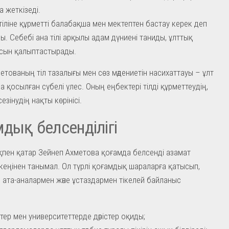
а жеткізеді.
тіліне құрметті балабақша мен мектептен бастау керек деп
ы. Себебі ана тілі арқылы адам дүниені таниды, ұлттық
сын қалыптастырады.
етованың тіл тазалығы мен сөз мәдениетін насихаттауы – ұлт
а қосылған сүбелі үлес. Оның еңбектері тілді құрметтеудің,
сезінудің нақты көрінісі.
дық белсенділігі
ен қатар Зейнеп Ахметова қоғамда белсенді азамат
 кеңінен танымал. Ол түрлі қоғамдық шараларға қатысып,
 ата-аналармен және ұстаздармен тікелей байланыс
тер мен университеттерде дәрістер оқиды;