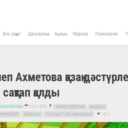
Бос уақыт
Денсаулық
Қызық
Пікірлер
Психология
Т
еп Ахметова қазақ дәстүрле
й сақтап қалды
ТАСБОЛАТОВА
10.07.2025
ЗЕЙНЕП АХМЕТОВА
ҚАЗАҚСТАН
1612
ЙРАТКЕРЛЕРІ
МӘДЕНИЕТ
САЛТ-ДӘСТҮРДІ САҚТАУШЫЛАР