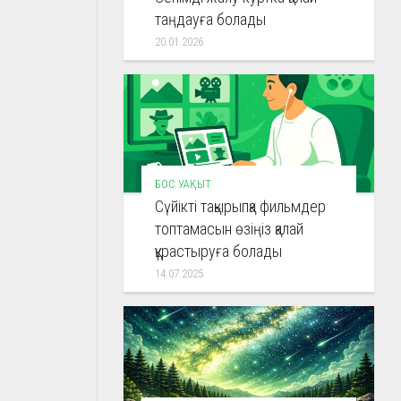
таңдауға болады
20.01.2026
БОС УАҚЫТ
Сүйікті тақырыпқа фильмдер
топтамасын өзіңіз қалай
құрастыруға болады
14.07.2025