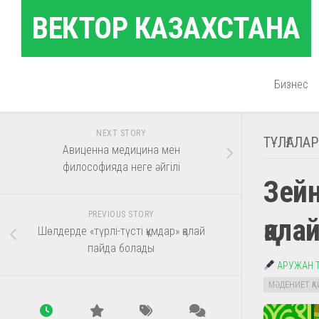
Skip
ВЕКТОР КАЗАХСТАНА
to
content
Бизнес
NEXT STORY
ТҰЛҒАЛАР
Авиценна медицина мен
философияда неге әйгілі
Зейн
PREVIOUS STORY
қала
Шөлдерде «түрлі-түсті құмдар» қалай
пайда болады
АРУЖАН 
МӘДЕНИЕТ ҚА