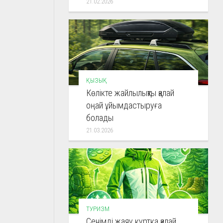
21.02.2026
ҚЫЗЫҚ
Көлікте жайлылықты қалай
оңай ұйымдастыруға
болады
21.03.2026
ТУРИЗМ
Сенімді жаяу куртка қалай