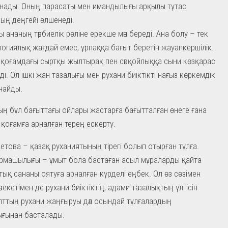
нады. Оның парасаты мен имандылығы арқылы тұтас
ың деңгейі өлшенеді.
 ананың тәрбиелік рөліне ерекше мән береді. Ана болу – тек
огиялық жағдай емес, ұрпаққа бағыт беретін жауапкершілік.
і қоғамдағы сыртқы жылтырақ пен сәнқойлыққа сыни көзқарас
еді. Ол ішкі жан тазалығы мен рухани биіктікті нағыз көркемдік
найды.
ң бұл бағыттағы ойлары жастарға бағытталған өнеге ғана
л қоғамға арналған терең ескерту.
етова – қазақ руханиятының тірегі болып отырған тұлға.
рмашылығы – ұмыт бола бастаған асыл мұраларды қайта
лттық сананы оятуға арналған күрделі еңбек. Ол өз сөзімен
әрекетімен де рухани биіктіктің, адами тазалықтың үлгісін
Ұлттың рухани жаңғыруы дәл осындай тұлғалардың
ғынан басталады.