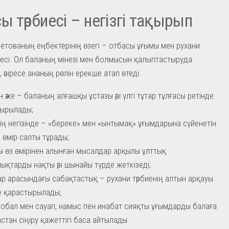
ы тәрбиесі – негізгі тақырып
етованың еңбектерінің өзегі – отбасы ұғымы мен рухани
елесі. Ол баланың мінезі мен болмысын қалыптастыруда
әсіресе ананың рөлін ерекше атап өтеді.
н әже – баланың алғашқы ұстазы әрі үлгі тұтар тұлғасы ретінде
тырылады;
нің негізінде – «береке» мен «ынтымақ» ұғымдарына сүйенетін
 өмір салты тұрады;
 өз өмірінен алынған мысалдар арқылы ұлттық
ықтарды нақты әрі шынайы түрде жеткізеді;
р арасындағы сабақтастық – рухани тәрбиенің алтын арқауы
е қарастырылады;
, обал мен сауап, намыс пен инабат сияқты ұғымдарды балаға
астан сіңіру қажеттігі баса айтылады.