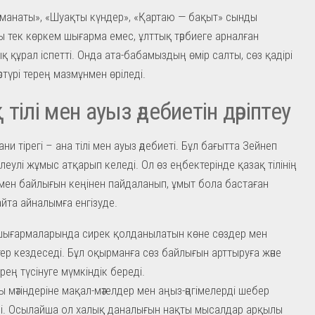
манаты», «Шуақты күндер», «Қартаю — бақыт» сынды
 тек көркем шығарма емес, ұлттық тәрбиеге арналған
қ құрал іспетті. Онда ата-бабамыздың өмір салты, сөз қадірі
стүрі терең мазмұнмен өріледі.
тілі мен ауыз әдебиетін дәріптеу
ни тірегі – ана тілі мен ауыз әдебиеті. Бұл бағытта Зейнеп
леулі жұмыс атқарып келеді. Ол өз еңбектерінде қазақ тілінің
 мен байлығын кеңінен пайдаланып, ұмыт бола бастаған
айта айналымға енгізуде.
ығармаларында сирек қолданылатын көне сөздер мен
тер кездеседі. Бұл оқырманға сөз байлығын арттыруға және
ерең түсінуге мүмкіндік береді.
 мәтіндеріне мақал-мәтелдер мен аңыз-әңгімелерді шебер
ді. Осылайша ол халық даналығын нақты мысалдар арқылы