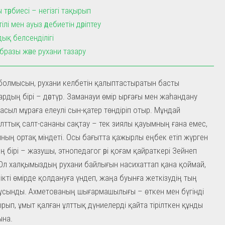
 тәрбиесі – негізгі тақырып
ілі мен ауыз әдебиетін дәріптеу
ық белсенділігі
бразы және рухани тазару
болмысын, рухани келбетін қалыптастыратын басты
рдың бірі – дәстүр. Заманауи өмір ырғағы мен жаһандану
 асыл мұраға елеулі сын-қатер төндіріп отыр. Мұндай
лттық салт-сананы сақтау – тек зиялы қауымның ғана емес,
мның ортақ міндеті. Осы бағытта қажырлы еңбек етіп жүрген
ң бірі – жазушы, этнопедагог әрі қоғам қайраткері Зейнеп
Ол халқымыздың рухани байлығын насихаттап қана қоймай,
ікті өмірде қолдануға үндеп, жаңа буынға жеткізудің тың
ұсынды. Ахметованың шығармашылығы – өткен мен бүгінді
рып, ұмыт қалған ұлттық дүниелерді қайта тірілткен құнды
ына.