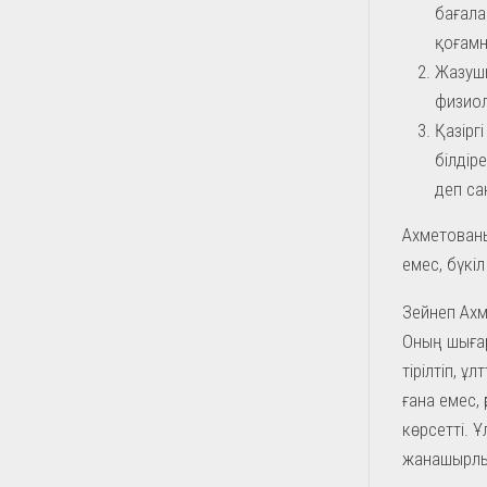
бағала
қоғамн
Жазушы
физиол
Қазірг
білдір
деп са
Ахметованы
емес, бүкі
Зейнеп Ахм
Оның шыға
тірілтіп, ұ
ғана емес, 
көрсетті. 
жанашырлы