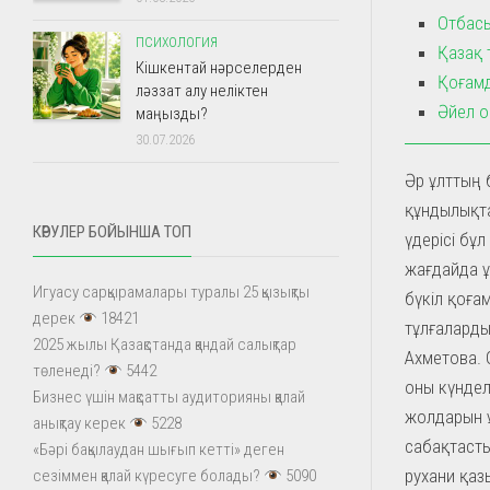
Отбасы
ПСИХОЛОГИЯ
Қазақ т
Кішкентай нәрселерден
Қоғамд
ләззат алу неліктен
Әйел о
маңызды?
30.07.2026
Әр ұлттың 
құндылықта
КӨРУЛЕР БОЙЫНША ТОП
үдерісі бұл
жағдайда ұ
Игуасу сарқырамалары туралы 25 қызықты
бүкіл қоға
дерек
18421
тұлғаларды
2025 жылы Қазақстанда қандай салықтар
Ахметова. 
төленеді?
5442
оны күндел
Бизнес үшін мақсатты аудиторияны қалай
жолдарын 
анықтау керек
5228
сабақтасты
«Бәрі бақылаудан шығып кетті» деген
рухани қаз
сезіммен қалай күресуге болады?
5090