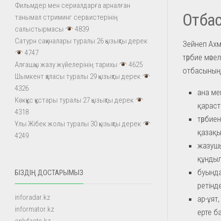
Фильмдер мен сериалдарға арналған
Отбас
танымал стриминг сервистерінің
салыстырмасы
4839
Сатурн сақиналары туралы 26 қызықты дерек
Зейнеп Ахм
4747
тәрбие мәс
Алғашқы жазу жүйелерінің тарихы
4625
отбасының, 
Шымкент қаласы туралы 29 қызықты дерек
4326
ана ме
Көкқұс құстары туралы 27 қызықты дерек
қарас
4318
тәрбие
Ұлы Жібек жолы туралы 30 қызықты дерек
қазақы
4249
жазушы
құндыл
буында
БІЗДІҢ ДОСТАРЫМЫЗ
ретінд
inforadar.kz
ар-ұят
informator.kz
ерте б