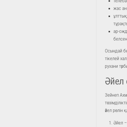
телеба
жас ан
ұлттық
тұрақт
ар-ожд
белсен
Осындай бе
тікелей ха
рухани тәр
Әйел 
Зейнеп Ахм
төзімділікт
әйел рөлін 
Әйел –