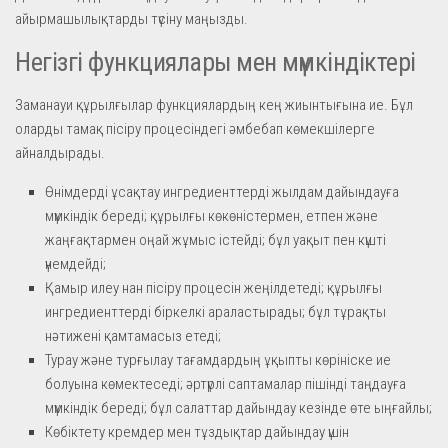
айырмашылықтарды түсіну маңызды.
Негізгі функциялары мен мүмкіндіктері
Заманауи құрылғылар функциялардың кең жиынтығына ие. Бұл
оларды тамақ пісіру процесіндегі әмбебап көмекшілерге
айналдырады.
Өнімдерді ұсақтау ингредиенттерді жылдам дайындауға
мүмкіндік береді; құрылғы көкөністермен, етпен және
жаңғақтармен оңай жұмыс істейді; бұл уақыт пен күшті
үнемдейді;
Қамыр илеу нан пісіру процесін жеңілдетеді; құрылғы
ингредиенттерді біркелкі араластырады; бұл тұрақты
нәтижені қамтамасыз етеді;
Турау және турғылау тағамдардың ұқыпты көрініске ие
болуына көмектеседі; әртүрлі саптамалар пішінді таңдауға
мүмкіндік береді; бұл салаттар дайындау кезінде өте ыңғайлы;
Көбіктету кремдер мен тұздықтар дайындау үшін