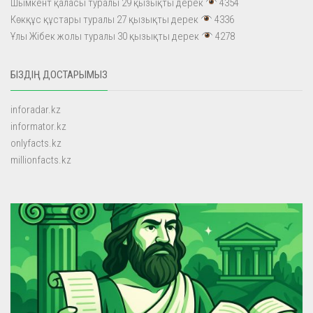
Шымкент қаласы туралы 29 қызықты дерек
4354
Көкқұс құстары туралы 27 қызықты дерек
4336
Ұлы Жібек жолы туралы 30 қызықты дерек
4278
БІЗДІҢ ДОСТАРЫМЫЗ
inforadar.kz
informator.kz
onlyfacts.kz
millionfacts.kz