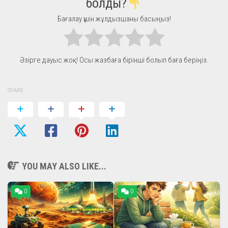
болды?
Бағалау үшін жұлдызшаны басыңыз!
Әзірге дауыс жоқ! Осы жазбаға бірінші болып баға беріңіз.
SHARE
YOU MAY ALSO LIKE...
0
0