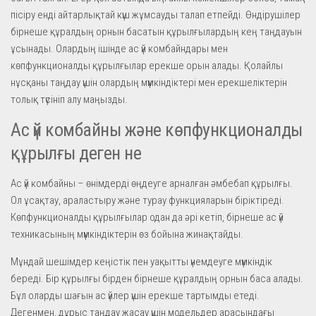
пісіру енді айтарлықтай күш жұмсауды талап етпейді. Өндірушілер
бірнеше құралдың орнын басатын құрылғылардың кең таңдауын
ұсынады. Олардың ішінде ас үй комбайндары мен
көпфункционалды құрылғылар ерекше орын алады. Қолайлы
нұсқаны таңдау үшін олардың мүмкіндіктері мен ерекшеліктерін
толық түсініп алу маңызды.
Ас үй комбайны және көпфункционалды
құрылғы деген не
Ас үй комбайны – өнімдерді өңдеуге арналған әмбебап құрылғы.
Ол ұсақтау, араластыру және турау функцияларын біріктіреді.
Көпфункционалды құрылғылар одан да әрі кетіп, бірнеше ас үй
техникасының мүмкіндіктерін өз бойына жинақтайды.
Мұндай шешімдер кеңістік пен уақытты үнемдеуге мүмкіндік
береді. Бір құрылғы бірден бірнеше құралдың орнын баса алады.
Бұл оларды шағын ас үйлер үшін ерекше тартымды етеді.
Дегенмен, дұрыс таңдау жасау үшін модельдер арасындағы