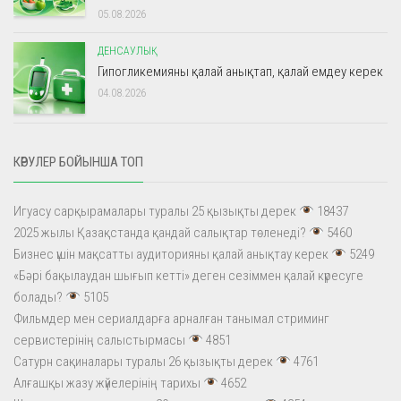
05.08.2026
ДЕНСАУЛЫҚ
Гипогликемияны қалай анықтап, қалай емдеу керек
04.08.2026
КӨРУЛЕР БОЙЫНША ТОП
Игуасу сарқырамалары туралы 25 қызықты дерек
18437
2025 жылы Қазақстанда қандай салықтар төленеді?
5460
Бизнес үшін мақсатты аудиторияны қалай анықтау керек
5249
«Бәрі бақылаудан шығып кетті» деген сезіммен қалай күресуге
болады?
5105
Фильмдер мен сериалдарға арналған танымал стриминг
сервистерінің салыстырмасы
4851
Сатурн сақиналары туралы 26 қызықты дерек
4761
Алғашқы жазу жүйелерінің тарихы
4652