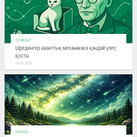
ТҰЛҒАЛАР
Шрёдингер кванттық механикаға қандай үлес
қосты
18.05.2025
ҚЫЗЫҚ