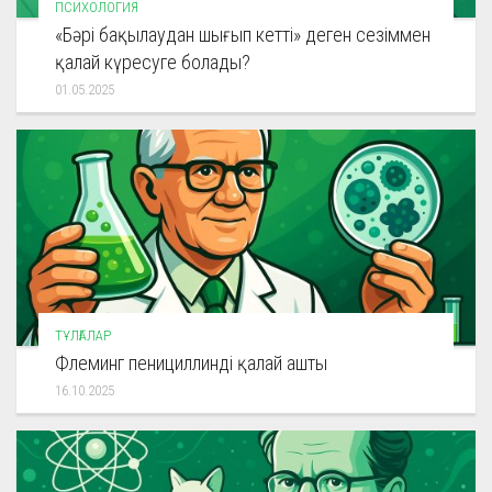
ПСИХОЛОГИЯ
«Бәрі бақылаудан шығып кетті» деген сезіммен
қалай күресуге болады?
01.05.2025
ТҰЛҒАЛАР
Флеминг пенициллинді қалай ашты
16.10.2025