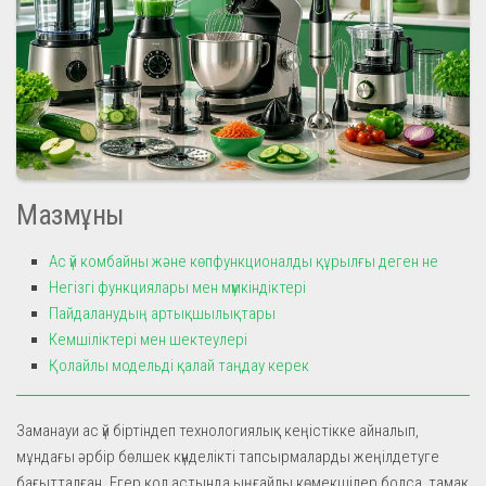
Мазмұны
Ас үй комбайны және көпфункционалды құрылғы деген не
Негізгі функциялары мен мүмкіндіктері
Пайдаланудың артықшылықтары
Кемшіліктері мен шектеулері
Қолайлы модельді қалай таңдау керек
Заманауи ас үй біртіндеп технологиялық кеңістікке айналып,
мұндағы әрбір бөлшек күнделікті тапсырмаларды жеңілдетуге
бағытталған. Егер қол астында ыңғайлы көмекшілер болса, тамақ