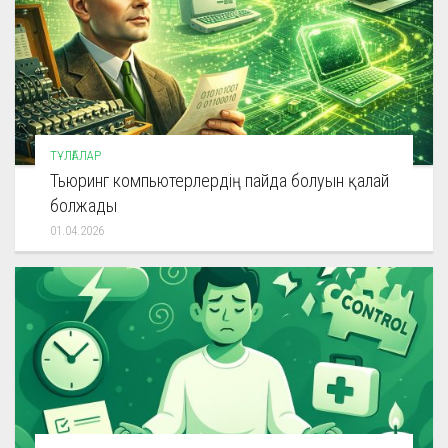
ТҰЛҒАЛАР
Тьюринг компьютерлердің пайда болуын қалай
болжады
01.04.2026