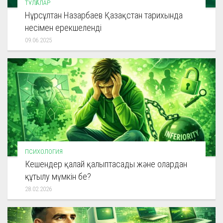
ТҰЛҒАЛАР
Нұрсұлтан Назарбаев Қазақстан тарихында
несімен ерекшеленді
09.06.2025
ПСИХОЛОГИЯ
Кешендер қалай қалыптасады және олардан
құтылу мүмкін бе?
28.02.2026