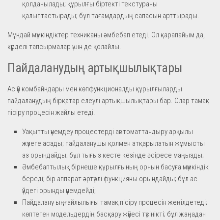
қолданылады; құрылғы біртекті текстураны
қалыптастырады; бұл тағамдардың сапасын арттырады.
Мұндай мүмкіндіктер техниканы әмбебап етеді. Ол қарапайым да,
күрделі тапсырмалар үшін де қолайлы.
Пайдаланудың артықшылықтары
Ас үй комбайндары мен көпфункционалды құрылғыларды
пайдаланудың бірқатар елеулі артықшылықтары бар. Олар тамақ
пісіру процесін жайлы етеді.
Уақытты үнемдеу процестерді автоматтандыру арқылы
жүзеге асады; пайдаланушы қолмен атқарылатын жұмысты
аз орындайды; бұл тығыз кесте кезінде әсіресе маңызды;
Әмбебаптылық бірнеше құрылғының орнын басуға мүмкіндік
береді; бір аппарат әртүрлі функцияны орындайды; бұл ас
үйдегі орынды үнемдейді;
Пайдалану ыңғайлылығы тамақ пісіру процесін жеңілдетеді;
көптеген модельдердің басқару жүйесі түсінікті; бұл жаңадан