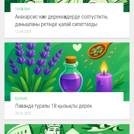
ТҰЛҒАЛАР
Анахарсис көне дереккөздерде солтүстіктің
данышпаны ретінде қалай сипатталды
12.09.2025
ҚЫЗЫҚ
Лаванда туралы 18 қызықты дерек
24.05.2025