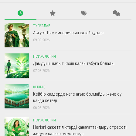
ТҰЛҒАЛАР
Август Рим империясын қалай құрды
09.08.2026
ПСИХОЛОГИЯ
Даму үшін шабыт көзін қалай табуға болады
07.08.2026
ҚЫЗЫҚ
Кейбір көлдерде неге ағыс болмайды және су
қайда кетеді
06.08.2026
ПСИХОЛОГИЯ
Негізгі қажеттіліктерді қанағаттандыру стрессті
жеңуге қалай көмектеседі