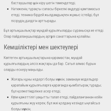
бастаушылар үшін кіру шегін төмендетеді;
Нәтиженің тұрақты сапасы біркелкі өңдеуді қамтамасыз
етеді; техника бірдей жылдамдықпен жұмыс істейді; бұл
пісірудің дәлдігін арттырады.
Бұл артықшылықтар мұндай құрылғыларды сұранысқа ие етеді.
Олар пайдаланушылардың әртүрлі санаттарына қолайлы.
Кемшіліктері мен шектеулері
Көптеген артықшылықтарына қарамастан, мұндай
құрылғылардың әлсіз жақтары да бар. Сатып алмас бұрын
оларды ескеру маңызды.
Жоғары құны кедергі болуы мүмкін; заманауи модельдер
қарапайым құрылғыларға қарағанда қымбатырақ тұрады;
бұл қолжетімділікке әсер етеді;
Күтім қажеттілігі уақытты талап етеді; пайдаланғаннан кейін
құрылғыны жуу керек; бұл жиі қолдану кезінде ыңғайсыз
болуы мүмкін;