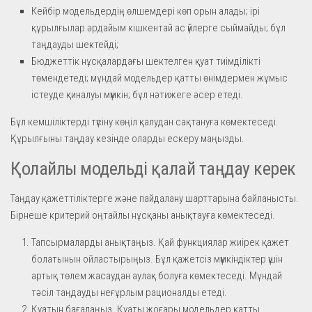
Кейбір модельдердің өлшемдері көп орын алады; ірі
құрылғылар әрдайым кішкентай ас үйлерге сыймайды; бұл
таңдауды шектейді;
Бюджеттік нұсқалардағы шектелген қуат тиімділікті
төмендетеді; мұндай модельдер қатты өнімдермен жұмыс
істеуде қиналуы мүмкін; бұл нәтижеге әсер етеді.
Бұл кемшіліктерді түсіну көңіл қалудан сақтануға көмектеседі.
Құрылғыны таңдау кезінде оларды ескеру маңызды.
Қолайлы модельді қалай таңдау керек
Таңдау қажеттіліктерге және пайдалану шарттарына байланысты.
Бірнеше критерий оңтайлы нұсқаны анықтауға көмектеседі.
Тапсырмаларды анықтаңыз. Қай функциялар жиірек қажет
болатынын ойластырыңыз. Бұл қажетсіз мүмкіндіктер үшін
артық төлем жасаудан аулақ болуға көмектеседі. Мұндай
тәсіл таңдауды неғұрлым рационалды етеді.
Қуатын бағалаңыз. Қуаты жоғары модельдер қатты