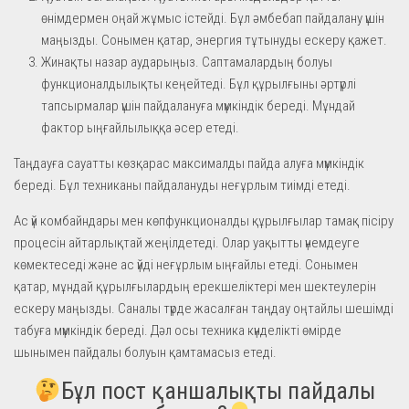
өнімдермен оңай жұмыс істейді. Бұл әмбебап пайдалану үшін
маңызды. Сонымен қатар, энергия тұтынуды ескеру қажет.
Жинақты назар аударыңыз. Саптамалардың болуы
функционалдылықты кеңейтеді. Бұл құрылғыны әртүрлі
тапсырмалар үшін пайдалануға мүмкіндік береді. Мұндай
фактор ыңғайлылыққа әсер етеді.
Таңдауға сауатты көзқарас максималды пайда алуға мүмкіндік
береді. Бұл техниканы пайдалануды неғұрлым тиімді етеді.
Ас үй комбайндары мен көпфункционалды құрылғылар тамақ пісіру
процесін айтарлықтай жеңілдетеді. Олар уақытты үнемдеуге
көмектеседі және ас үйді неғұрлым ыңғайлы етеді. Сонымен
қатар, мұндай құрылғылардың ерекшеліктері мен шектеулерін
ескеру маңызды. Саналы түрде жасалған таңдау оңтайлы шешімді
табуға мүмкіндік береді. Дәл осы техника күнделікті өмірде
шынымен пайдалы болуын қамтамасыз етеді.
Бұл пост қаншалықты пайдалы