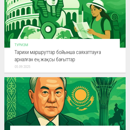
ТУРИЗМ
Тарихи маршруттар бойынша саяхаттауға
арналған ең жақсы бағыттар
05.09.2025