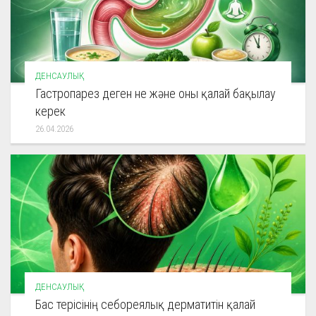
ДЕНСАУЛЫҚ
Гастропарез деген не және оны қалай бақылау
керек
26.04.2026
ДЕНСАУЛЫҚ
Бас терісінің себореялық дерматитін қалай