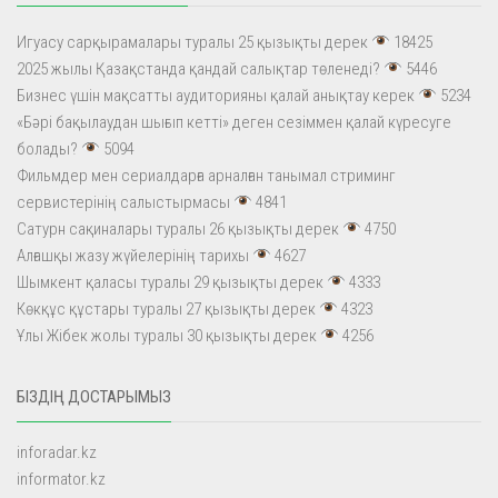
Игуасу сарқырамалары туралы 25 қызықты дерек
18425
2025 жылы Қазақстанда қандай салықтар төленеді?
5446
Бизнес үшін мақсатты аудиторияны қалай анықтау керек
5234
«Бәрі бақылаудан шығып кетті» деген сезіммен қалай күресуге
болады?
5094
Фильмдер мен сериалдарға арналған танымал стриминг
сервистерінің салыстырмасы
4841
Сатурн сақиналары туралы 26 қызықты дерек
4750
Алғашқы жазу жүйелерінің тарихы
4627
Шымкент қаласы туралы 29 қызықты дерек
4333
Көкқұс құстары туралы 27 қызықты дерек
4323
Ұлы Жібек жолы туралы 30 қызықты дерек
4256
БІЗДІҢ ДОСТАРЫМЫЗ
inforadar.kz
informator.kz