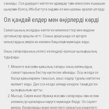
саналды. Сол дәуірдегі көптеген адамдар туған өлкесінен ешқашан
шықпаған болса, Ибн Баттута ондаған ел мен қаланы аралап үлгерді.
Ол қандай елдер мен өңірлерді көрді
Саяхатшының жолдары көптеген мемлекеттер мен мәдени
орталықтар арқылы өтті. Соның арқасында ол әртүрлі
халықтардың өмірін өз көзімен бақылауға мүмкіндік алды.
Оның сапарларының келесі кезеңдері ерекше қызығушылық
тудырады.
Меккеге жасалған қажылық сапары оның көпжылдық
саяхаттарының бастау нүктесіне айналды. Осы жолда ол
басқа қажылармен танысып, алыс елдер туралы көптеген
мәлімет алды. Дәл сол кезде әлемді кеңірек тануға деген
қызығушылығы артты.
Мысыр, Сирия және Иракқа жасаған сапарлары оған ислам
әлемінің ірі қалаларын көруге мүмкіндік берді. Ол сәулет
өнерін, базарларды және жергілікті халықтың күнделікті