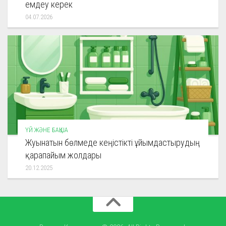
емдеу керек
04.07.2026
ҮЙ ЖӘНЕ БАҚША
Жуынатын бөлмеде кеңістікті ұйымдастырудың
қарапайым жолдары
20.12.2025