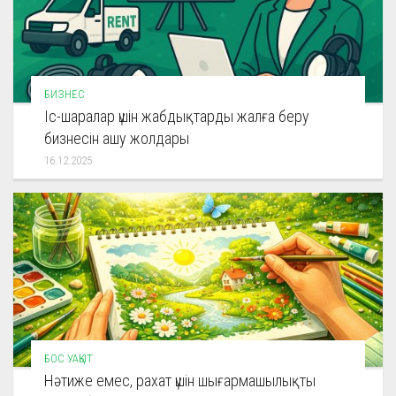
БИЗНЕС
Іс-шаралар үшін жабдықтарды жалға беру
бизнесін ашу жолдары
16.12.2025
БОС УАҚЫТ
Нәтиже емес, рахат үшін шығармашылықты