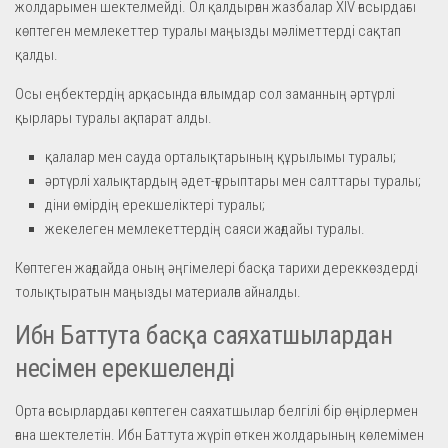
жолдарымен шектелмейді. Ол қалдырған жазбалар XIV ғасырдағы
көптеген мемлекеттер туралы маңызды мәліметтерді сақтап
қалды.
Осы еңбектердің арқасында ғалымдар сол заманның әртүрлі
қырлары туралы ақпарат алды.
қалалар мен сауда орталықтарының құрылымы туралы;
әртүрлі халықтардың әдет-ғұрыптары мен салттары туралы;
діни өмірдің ерекшеліктері туралы;
жекелеген мемлекеттердің саяси жағдайы туралы.
Көптеген жағдайда оның әңгімелері басқа тарихи дереккөздерді
толықтыратын маңызды материалға айналды.
Ибн Баттута басқа саяхатшылардан
несімен ерекшеленді
Орта ғасырлардағы көптеген саяхатшылар белгілі бір өңірлермен
ғана шектелетін. Ибн Баттута жүріп өткен жолдарының көлемімен