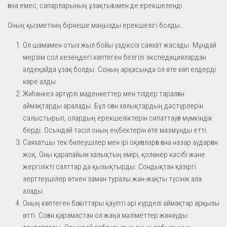
ғана емес, сапарларының ұзақтығымен де ерекшеленді.
Оның қызметінің бірнеше маңызды ерекшелігі болды.
Ол шамамен отыз жыл бойы үздіксіз саяхат жасады. Мұндай
мерзім сол кезеңдегі көптеген белгілі экспедициялардан
әлдеқайда ұзақ болды. Соның арқасында ол өте көп елдерді
көре алды.
Жиһанкез әртүрлі мәдениеттер мен тілдер таралған
аймақтарды аралады. Бұл оған халықтардың дәстүрлерін
салыстырып, олардың ерекшеліктерін сипаттауға мүмкіндік
берді. Осындай тәсіл оның еңбектерін өте мазмұнды етті.
Саяхатшы тек билеушілер мен ірі оқиғаларға ғана назар аударған
жоқ. Оны қарапайым халықтың өмірі, қолөнер кәсібі және
жергілікті салттар да қызықтырды. Сондықтан қазіргі
зерттеушілер өткен заман туралы жан-жақты түсінік ала
алады.
Оның көптеген бағыттары қауіпті әрі күрделі аймақтар арқылы
өтті. Соған қарамастан ол жаңа мәліметтер жинауды