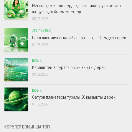
Негізгі қажеттіліктерді қанағаттандыру стрессті
жеңуге қалай көмектеседі
05.08.2026
ДЕНСАУЛЫҚ
Гипогликемияны қалай анықтап, қалай емдеу керек
04.08.2026
ҚЫЗЫҚ
Каспий теңізі туралы 27 қызықты дерек
03.08.2026
ҚЫЗЫҚ
Сатурн планетасы туралы 30 қызықты дерек
01.08.2026
КӨРУЛЕР БОЙЫНША ТОП