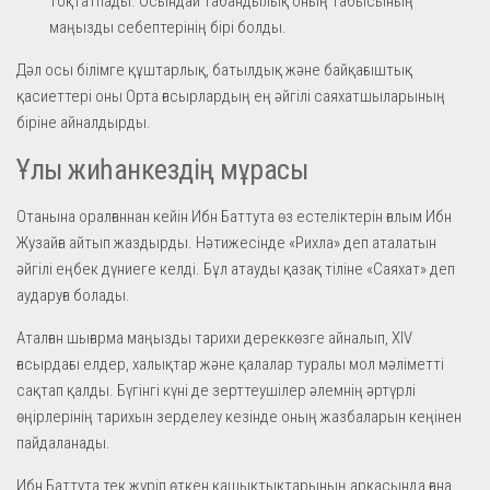
тоқтатпады. Осындай табандылық оның табысының
маңызды себептерінің бірі болды.
Дәл осы білімге құштарлық, батылдық және байқағыштық
қасиеттері оны Орта ғасырлардың ең әйгілі саяхатшыларының
біріне айналдырды.
Ұлы жиһанкездің мұрасы
Отанына оралғаннан кейін Ибн Баттута өз естеліктерін ғалым Ибн
Жузайға айтып жаздырды. Нәтижесінде «Рихла» деп аталатын
әйгілі еңбек дүниеге келді. Бұл атауды қазақ тіліне «Саяхат» деп
аударуға болады.
Аталған шығарма маңызды тарихи дереккөзге айналып, XIV
ғасырдағы елдер, халықтар және қалалар туралы мол мәліметті
сақтап қалды. Бүгінгі күні де зерттеушілер әлемнің әртүрлі
өңірлерінің тарихын зерделеу кезінде оның жазбаларын кеңінен
пайдаланады.
Ибн Баттута тек жүріп өткен қашықтықтарының арқасында ғана