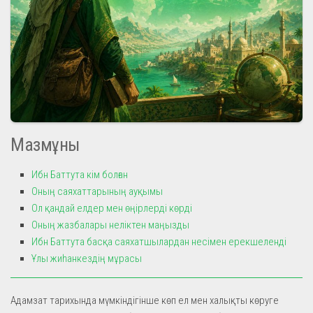
Мазмұны
Ибн Баттута кім болған
Оның саяхаттарының ауқымы
Ол қандай елдер мен өңірлерді көрді
Оның жазбалары неліктен маңызды
Ибн Баттута басқа саяхатшылардан несімен ерекшеленді
Ұлы жиһанкездің мұрасы
Адамзат тарихында мүмкіндігінше көп ел мен халықты көруге