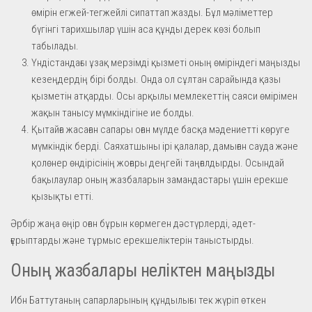
өмірін егжей-тегжейлі сипаттап жазды. Бұл мәліметтер
бүгінгі тарихшылар үшін аса құнды дерек көзі болып
табылады.
Үндістандағы ұзақ мерзімді қызметі оның өміріндегі маңызды
кезеңдердің бірі болды. Онда ол сұлтан сарайында қазы
қызметін атқарды. Осы арқылы мемлекеттің саяси өмірімен
жақын танысу мүмкіндігіне ие болды.
Қытайға жасаған сапары оған мүлде басқа мәдениетті көруге
мүмкіндік берді. Саяхатшыны ірі қалалар, дамыған сауда және
қолөнер өндірісінің жоғары деңгейі таңғалдырды. Осындай
бақылаулар оның жазбаларын замандастары үшін ерекше
қызықты етті.
Әрбір жаңа өңір оған бұрын көрмеген дәстүрлерді, әдет-
ғұрыптарды және тұрмыс ерекшеліктерін таныстырды.
Оның жазбалары неліктен маңызды
Ибн Баттутаның сапарларының құндылығы тек жүріп өткен