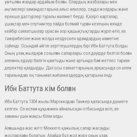
ұмтылған жандар әрдайым болған. Олардың жазбалары мен
әңгімелері замандастарына алыс өлкелер, сауда жолдары және
ерекше дәстүрлер туралы мәлімет берді. Қазіргі карталар,
ұшақтар мен спутниктер пайда болмай тұрған кезеңнің өзінде
кейбір саяхатшылар орасан зор қашықтықтарды жүріп өтіп, өз
тәжірибесіне және жолда кездескен адамдардың көмегіне
сүйенді. Осындай әйгілі зерттеушілердің бірі Ибн Баттута болды.
Оның ұзақ жылдарға созылған сапарлары сол дәуірде белгілі болған
әлемнің едәуір бөлігін қамтыды және артында баға жетпес тарихи
деректер қалдырды. Дәл осы саяхаттарының арқасында ол әлем
тарихындағы ең танымал жиһанкездердің қатарына енді.
Ибн Баттута кім болған
Ибн Баттута 1304 жылы Мароккодағы Танжер қаласында дүниеге
келген. Ол ислам құқығымен айналысқан отбасында өсіп, өз
заманы үшін жақсы білім алды.
Алғашында жас жігіт Меккеге қажылық сапар жасауды
жоспарлаған болатын. Алайда бұл жол жүру оның ұзақ