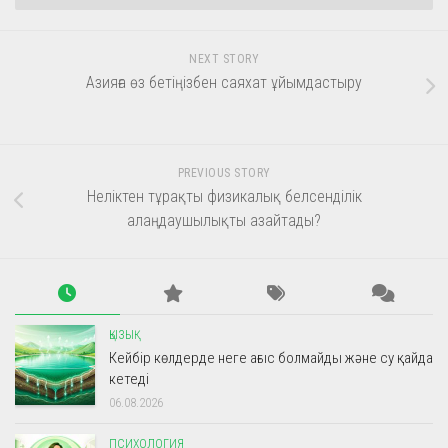
NEXT STORY
Азияға өз бетіңізбен саяхат ұйымдастыру
PREVIOUS STORY
Неліктен тұрақты физикалық белсенділік
алаңдаушылықты азайтады?
ҚЫЗЫҚ
Кейбір көлдерде неге ағыс болмайды және су қайда
кетеді
06.08.2026
ПСИХОЛОГИЯ