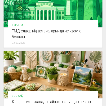
ТУРИЗМ
ТМД елдерінің астаналарында не көруге
болады
02.07.2025
БОС УАҚЫТ
Қолөнермен жаңадан айналысатындар не көріп