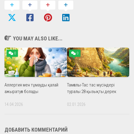
YOU MAY ALSO LIKE...
0
0
Аллергия мен тұмауды қалай
Тамғалы-Тас тас мүсіндері
ажыратуға болады
туралы 28 қызықты дерек
14.04.2026
02.01.2026
ДОБАВИТЬ КОММЕНТАРИЙ