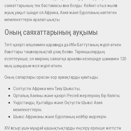
саяхаттарының тек бастамасы ғана болды. Кейінгі отыз жылға
жуық уақыт ішінде ол Африка, Азия және Еуропаның көптеген
мемлекеттерін аралап шықты.
Оның саяхаттарының ауқымы
Тіпті қазіргі өлшеммен қарағанда да Ибн Баттутаның жүріп өткен
бағыттары таңғаларлықтай ұзақ болған. Тарихшылардың
есептеуінше, ол өмірінің саяхатқа арналған кезеңінде шамамен 120
мың шақырым жол жүріп өткен.
Оның сапарлары орасан зор аумақтарды қамтыды.
Солтүстік Африка мен Таяу Шығысты;
Орталық Азияны және қазіргі Ресей жерлерінің бір бөлігін;
Үндістанды, Қытайды және Оңтүстік-Шығыс Азия
мемлекеттерін;
Шығыс Африканы және Еуропаның кейбір өңірлерін.
XIV ғасыр үшін мұндай қашықтықтарды еңсеру ерекше жетістік