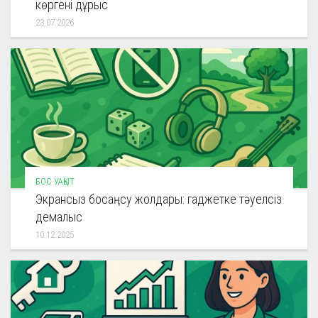
көргені дұрыс
23.07.2026
БОС УАҚЫТ
Экрансыз босаңсу жолдары: гаджетке тәуелсіз
демалыс
10.12.2025