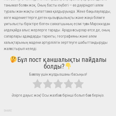
танымал болған жоқ. Оның басты еңбегі — өз дәуіріндегі әлем
туралы жан-жақты сипаттама қалдыруында. Жеке бақылауларды,
өзге мәдениеттерге деген қызығушылықты және жаңа білімге
ұмтылысты біріктіре білген саяхатшының есімі туған Мароккодан
әлдеқайда алыс жерлерге тарады. Арада ғасырлар өтсе де, оның
сапарлары адамдарды тарихты, географияны және әлем
халықтарының мәдени әртүрлілігін зерттеуге шабыттандыруды
жалғастырып келеді.
Бұл пост қаншалықты пайдалы
болды?
Бағалау үшін жұлдызшаны басыңыз!
Әзірге дауыс жоқ! Осы жазбаға бірінші болып баға беріңіз.
SHARE