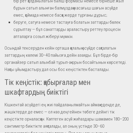
бір рет қолданылатын бәліш формасы немесе бірнеше жыл
бұрын сатып алынған балмұздақ жасағыш шағын асүйде
емес, қоймада немесе басқа жерде тұрғаны дұрыс;
беруге, сатуға немесе тастауға болатын заттарды бөлек
сұрыптау — бұл санаттарды араластыру реттеу процесін
апталарға созып жіберуі мүмкін.
Осындай тексеруден кейін орташа қалалық асүйде сақталатын
заттардың көлемі 30–40 пайызға дейін азаяды. Бұл бірде-бір
органайзер сатып алынбай тұрып-ақ орын босайтынын көрсетеді.
Нақты ұйымдастыру дәл осы бос кеңістіктен басталады.
Тік кеңістік: қабырғалар мен
шкафтардың биіктігі
Кішкентай асүйдегі ең жиі пайдаланылмайтын аймақ еденде де,
жәшіктерде де емес — ол көз деңгейінен төбеге дейінгі тік
кеңістікте орналасқан. Көптеген асүй жиһаздары шамамен 180–200
сантиметр биіктікте аяқталады, ал оның үстінде 30–60