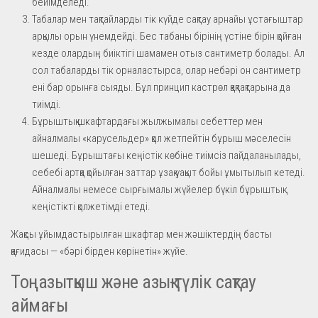
бейімделеді.
Табалар мен тақтайларды тік күйде сақтау арнайы ұстағыштар
арқылы орын үнемдейді. Бес табаны бірінің үстіне бірін қойған
кезде олардың биіктігі шамамен отыз сантиметр болады. Ал
сол табаларды тік орналастырса, олар небәрі он сантиметр
ені бар орынға сыяды. Бұл принцип кастрөл қақпақтарына да
тиімді.
Бұрыштық шкафтардағы жылжымалы себеттер мен
айналмалы «карусельдер» қол жетпейтін бұрыш мәселесін
шешеді. Бұрыштағы кеңістік көбіне тиімсіз пайдаланылады,
себебі артқа қойылған заттар ұзақ уақыт бойы ұмытылып кетеді.
Айналмалы немесе сырғымалы жүйелер бүкіл бұрыштық
кеңістікті қолжетімді етеді.
Жақсы ұйымдастырылған шкафтар мен жәшіктердің басты
қағидасы — «бәрі бірден көрінетін» жүйе.
Тоңазытқыш және азық-түлік сақтау
аймағы