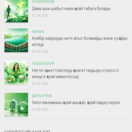
ПСИХОЛОГИЯ
Даму үшін шабыт көзін қалай табуға болады
07.08.2026
ҚЫЗЫҚ
Кейбір көлдерде неге ағыс болмайды және су қайда
кетеді
06.08.2026
ПСИХОЛОГИЯ
Негізгі қажеттіліктерді қанағаттандыру стрессті
жеңуге қалай көмектеседі
05.08.2026
ДЕНСАУЛЫҚ
Гипогликемияны қалай анықтап, қалай емдеу керек
04.08.2026