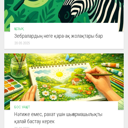
ҚЫЗЫҚ
Зебралардың неге қара-ақ жолақтары бар
20.05.2025
БОС УАҚЫТ
Нәтиже емес, рахат үшін шығармашылықты
қалай бастау керек