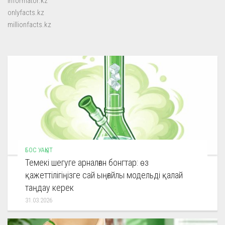
informator.kz
onlyfacts.kz
millionfacts.kz
БОС УАҚЫТ
Темекі шегуге арналған бонгтар: өз
қажеттілігіңізге сай ыңғайлы модельді қалай
таңдау керек
31.03.2026