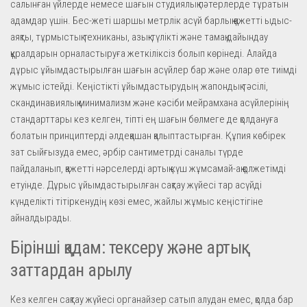
салынған үйлерде немесе шағын студиялық пәтерлерде тұратын
адамдар үшін. Бес-жеті шаршы метрлік асүй барлық қажетті ыдыс-
аяқты, тұрмыстық техниканы, азық-түлікті және тамақ дайындау
құралдарын орналастыруға жеткіліксіз болып көрінеді. Алайда
дұрыс ұйымдастырылған шағын асүйлер бар және олар өте тиімді
жұмыс істейді. Кеңістікті ұйымдастырудың жапондық тәсілі,
скандинавиялық минимализм және кәсіби мейрамхана асүйлерінің
стандарттары кез келген, тіпті ең шағын бөлмеге де қолдануға
болатын принциптерді әлдеқашан қалыптастырған. Құпия көбірек
зат сыйғызуда емес, әрбір сантиметрді саналы түрде
пайдаланып, қажетті нәрселерді артық күш жұмсамай-ақ қолжетімді
етуінде. Дұрыс ұйымдастырылған сақтау жүйесі тар асүйді
күнделікті тітіркенудің көзі емес, жайлы жұмыс кеңістігіне
айналдырады.
Бірінші қадам: тексеру және артық
заттардан арылу
Кез келген сақтау жүйесі органайзер сатып алудан емес, қолда бар