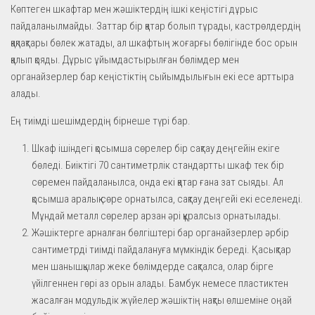
Көптеген шкафтар мен жәшіктердің ішкі кеңістігі дұрыс
пайдаланылмайды. Заттар бір қатар болып тұрады, кастрөлдердің
қақпақтары бөлек жатады, ал шкафтың жоғарғы бөлігінде бос орын
қалып қояды. Дұрыс ұйымдастырылған бөлімдер мен
органайзерлер бар кеңістіктің сыйымдылығын екі есе арттыра
алады.
Ең тиімді шешімдердің бірнеше түрі бар.
Шкаф ішіндегі қосымша сөрелер бір сақтау деңгейін екіге
бөледі. Биіктігі 70 сантиметрлік стандартты шкаф тек бір
сөремен пайдаланылса, онда екі қатар ғана зат сыяды. Ал
қосымша аралық сөре орнатылса, сақтау деңгейі екі еселенеді.
Мұндай металл сөрелер арзан әрі құралсыз орнатылады.
Жәшіктерге арналған бөлгіштері бар органайзерлер әрбір
сантиметрді тиімді пайдалануға мүмкіндік береді. Қасықтар
мен шанышқылар жеке бөлімдерде сақталса, олар бірге
үйілгеннен гөрі аз орын алады. Бамбук немесе пластиктен
жасалған модульдік жүйелер жәшіктің нақты өлшеміне оңай