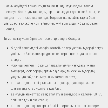
Шағын асүйдегі тоңазытқыш та жиі қиындық туғызады. Көлемі
шектеулі болғандықтан, адамдар не азық-түлік қорын азайтады, не
ішіндегі тәртіпсіздікке көнеді. Тоңазытқышты аймақтарға бөліп
ұйымдастыру және контейнерлер жүйесін қолдану бұл мәселені
шешеді.
Тиімді сақтау үшін бірнеше тәсілді қолдануға болады:
бірдей өлшемдегі мөлдір контейнерлер ұнтақ өнімдерді сақтау
үшін ыңғайлы және әртүрлі пакеттерге қарағанда аз орын
алады;
«бірінші келген — бірінші пайдаланылған» қағидасы жаңа
өнімдерді ескілердің артына қою арқылы ескі өнімдердің
уақытында пайдаланылуын қамтамасыз етеді;
тоңазытқыш есігінің қалталары соустар, сусындар және
шағын ыдыстар үшін өте қолайлы;
вакуумдық пакеттер ұзақ сақталатын өнімдердің көлемін 50–70
пайызға дейін азайтады;
тоңазытқыштың жоғарғы бөлігіне орнатылған шағын сөре