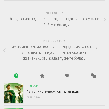
NEXT STORY
Қазақстандағы депозиттер: ақшаны қалай сақтау және
көбейтуге болады
PREVIOUS STORY
Тимбилдинг қызметтері – олардың құрамына не кіреді
және шын мәнінде сапалы нәтиже алып
жатқаныңызды қалай түсінуге болады
ТҰЛҒАЛАР
Август Рим империясын қалай құрды
09.08.2026