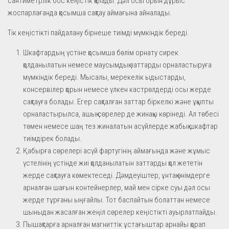
сантиметрлік бос кеңістік қалады. Дәл осы орын дұрыс
жоспарлағанда қосымша сақтау аймағына айналады.
Тік кеңістікті пайдалану бірнеше тиімді мүмкіндік береді.
Шкафтардың үстіне қосымша бөлім орнату сирек
қолданылатын немесе маусымдық заттарды орналастыруға
мүмкіндік береді. Мысалы, мерекелік ыдыстарды,
консервілер қорын немесе үлкен кастрөлдерді осы жерде
сақтауға болады. Егер сақталған заттар біркелкі және ұқыпты
орналастырылса, ашық сөрелер де жинақы көрінеді. Ал төбесі
төмен немесе шаң тез жиналатын асүйлерде жабық шкафтар
тиімдірек болады.
Қабырға сөрелері асүй фартугінің аймағында және жұмыс
үстелінің үстінде жиі қолданылатын заттарды қол жететін
жерде сақтауға көмектеседі. Дәмдеуіштер, ұнтақ өнімдерге
арналған шағын контейнерлер, май мен сірке суы дәл осы
жерде тұрғаны ыңғайлы. Тот баспайтын болаттан немесе
шыныдан жасалған жеңіл сөрелер кеңістікті ауырлатпайды.
Пышақтарға арналған магниттік ұстағыштар арнайы қорап