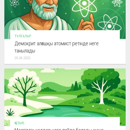
ТҰЛҒАЛАР
Демокрит алғашқы атомист ретінде неге
танылады
05.06.2025
ҚЫЗЫҚ