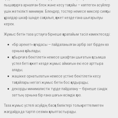
пышақтарға арналған блок және кесу тақтайы — көптеген асүйлер
үшін жеткілікті минимум. Блендер, тостер немесе миксер сияқты
құралдар шкаф ішінде сақталып, қажет кезде ғана шығарылуы
керек.
Жұмыс бетін таза ұстауға бірнеше қарапайым тәсіл көмектеседі:
«бір әрекет» қағидасы — пайдаланылған әрбір зат бірден өз
орнына қойылады;
қабырғаға бекітілетін немесе шкафтан шығатын қосымша
үстел беті қажет кезде жұмыс аймағын екі есе арттыра
алады;
жәшікке орнатылатын немесе үстіне бекітілетін кесу
тақтайлары негізгі жұмыс бетін бос қалдырады;
декорды минималистік түрде пайдалану — бірнеше сәндік
заттың орнына бір ғана шағын өсімдік қою.
Таза жұмыс үстелі асүйдің басқа бөліктері толық реттелмеген
жағдайда да тәртіп сезімін қалыптастырады.