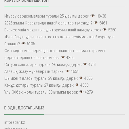
КӨРУЛЕР БОЙЫНША ТОП
Игуасу сарқырамалары туралы 25 қызықты дерек
18438
2025 жылы Қазақстанда қандай салықтар төленеді?
5461
Бизнес үшін мақсатты аудиторияны қалай анықтау керек
5250
«Бәрі бақылаудан шығып кетті» деген сезіммен қалай күресуге
болады?
5105
Фильмдер мен сериалдарға арналған танымал стриминг
сервистерінің салыстырмасы
4856
Сатурн сақиналары туралы 26 қызықты дерек
4761
Алғашқы жазу жүйелерінің тарихы
4654
Шымкент қаласы туралы 29 қызықты дерек
4356
Көкқұс құстары туралы 27 қызықты дерек
4338
Ұлы Жібек жолы туралы 30 қызықты дерек
4279
БІЗДІҢ ДОСТАРЫМЫЗ
inforadar.kz