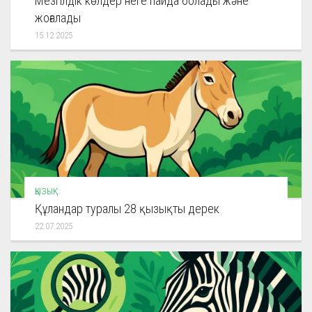
Мезгілдік көлдер неге пайда болады және
жоғалады
15.12.2025
ҚЫЗЫҚ
Құландар туралы 28 қызықты дерек
22.07.2025