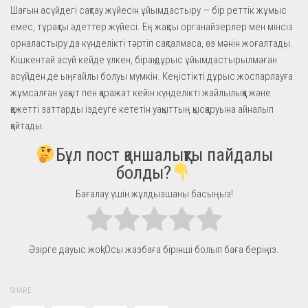
Шағын асүйдегі сақтау жүйесін ұйымдастыру — бір реттік жұмыс
емес, тұрақты әдеттер жүйесі. Ең жақсы органайзерлер мен мінсіз
орналастыру да күнделікті тәртіп сақталмаса, өз мәнін жоғалтады.
Кішкентай асүй кейде үлкен, бірақ дұрыс ұйымдастырылмаған
асүйден де ыңғайлы болуы мүмкін. Кеңістікті дұрыс жоспарлауға
жұмсалған уақыт пен қаражат кейін күнделікті жайлылыққа және
қажетті заттарды іздеуге кететін уақыттың қысқаруына айналып
қайтады.
Бұл пост қаншалықты пайдалы
болды?
Бағалау үшін жұлдызшаны басыңыз!
Әзірге дауыс жоқ! Осы жазбаға бірінші болып баға беріңіз.
SHARE