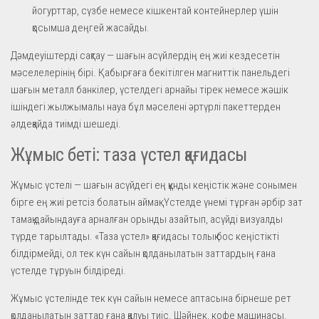
йогурттар, сүзбе немесе кішкентай контейнерлер үшін
қосымша деңгей жасайды.
Дәмдеуіштерді сақтау — шағын асүйлердің ең жиі кездесетін
мәселелерінің бірі. Қабырғаға бекітілген магниттік панельдегі
шағын металл банкілер, үстелдегі арнайы тірек немесе жәшік
ішіндегі жылжымалы науа бұл мәселені әртүрлі пакеттерден
әлдеқайда тиімді шешеді.
Жұмыс беті: таза үстел қағидасы
Жұмыс үстелі — шағын асүйдегі ең құнды кеңістік және сонымен
бірге ең жиі ретсіз болатын аймақ. Үстелде үнемі тұрған әрбір зат
тамақ дайындауға арналған орынды азайтып, асүйді визуалды
түрде тарылтады. «Таза үстел» қағидасы толық бос кеңістікті
білдірмейді, ол тек күн сайын қолданылатын заттардың ғана
үстелде тұруын білдіреді.
Жұмыс үстелінде тек күн сайын немесе аптасына бірнеше рет
қолданылатын заттар ғана қалуы тиіс. Шәйнек, кофе машинасы,