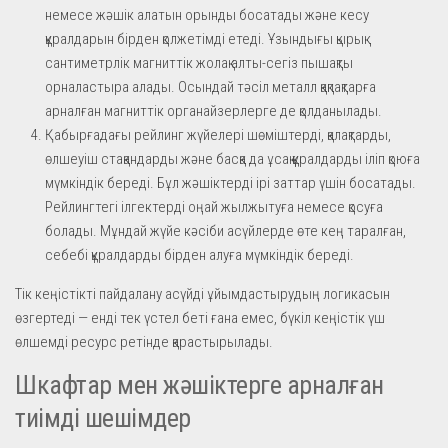
немесе жәшік алатын орынды босатады және кесу
құралдарын бірден қолжетімді етеді. Ұзындығы қырық
сантиметрлік магниттік жолақ алты-сегіз пышақты
орналастыра алады. Осындай тәсіл металл қақпақтарға
арналған магниттік органайзерлерге де қолданылады.
Қабырғадағы рейлинг жүйелері шөміштерді, қалақтарды,
өлшеуіш стақандарды және басқа да ұсақ құралдарды іліп қоюға
мүмкіндік береді. Бұл жәшіктерді ірі заттар үшін босатады.
Рейлингтегі ілгектерді оңай жылжытуға немесе қосуға
болады. Мұндай жүйе кәсіби асүйлерде өте кең таралған,
себебі құралдарды бірден алуға мүмкіндік береді.
Тік кеңістікті пайдалану асүйді ұйымдастырудың логикасын
өзгертеді — енді тек үстел беті ғана емес, бүкіл кеңістік үш
өлшемді ресурс ретінде қарастырылады.
Шкафтар мен жәшіктерге арналған
тиімді шешімдер