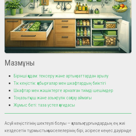
Мазмұны
Бірінші қадам: тексеру және артық заттардан арылу
Тік кеңістік: қабырғалар мен шкафтардың биіктігі
Шкафтар мен жәшіктерге арналған тиімді шешімдер
Тоңазытқыш және азық-түлік сақтау аймағы
Жұмыс беті: таза үстел қағидасы
Асүй кеңістігінің шектеулі болуы — қалалық тұрғындардың ең жиі
кездесетін тұрмыстық мәселелерінің бірі, әсіресе кеңес дәуірінде