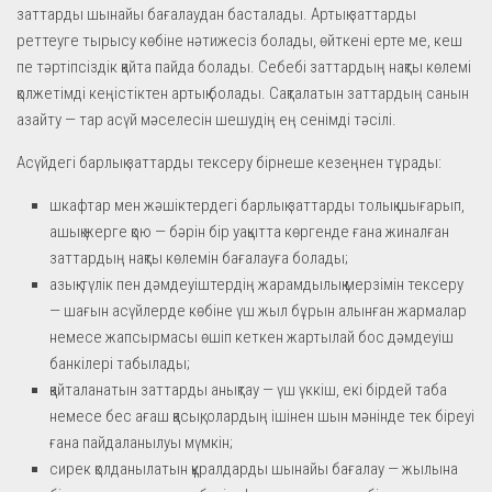
заттарды шынайы бағалаудан басталады. Артық заттарды
реттеуге тырысу көбіне нәтижесіз болады, өйткені ерте ме, кеш
пе тәртіпсіздік қайта пайда болады. Себебі заттардың нақты көлемі
қолжетімді кеңістіктен артық болады. Сақталатын заттардың санын
азайту — тар асүй мәселесін шешудің ең сенімді тәсілі.
Асүйдегі барлық заттарды тексеру бірнеше кезеңнен тұрады:
шкафтар мен жәшіктердегі барлық заттарды толық шығарып,
ашық жерге қою — бәрін бір уақытта көргенде ғана жиналған
заттардың нақты көлемін бағалауға болады;
азық-түлік пен дәмдеуіштердің жарамдылық мерзімін тексеру
— шағын асүйлерде көбіне үш жыл бұрын алынған жармалар
немесе жапсырмасы өшіп кеткен жартылай бос дәмдеуіш
банкілері табылады;
қайталанатын заттарды анықтау — үш үккіш, екі бірдей таба
немесе бес ағаш қасық, олардың ішінен шын мәнінде тек біреуі
ғана пайдаланылуы мүмкін;
сирек қолданылатын құралдарды шынайы бағалау — жылына