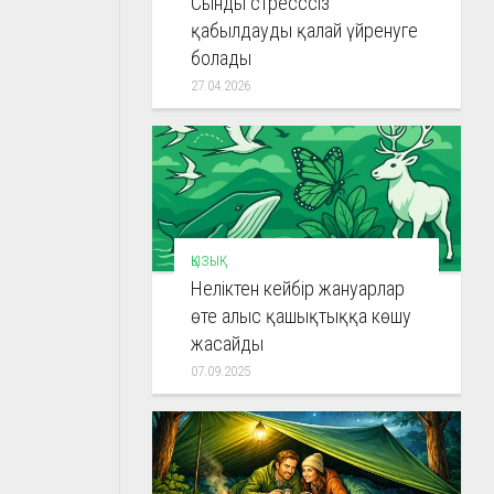
Сынды стресссіз
қабылдауды қалай үйренуге
болады
27.04.2026
ҚЫЗЫҚ
Неліктен кейбір жануарлар
өте алыс қашықтыққа көшу
жасайды
07.09.2025