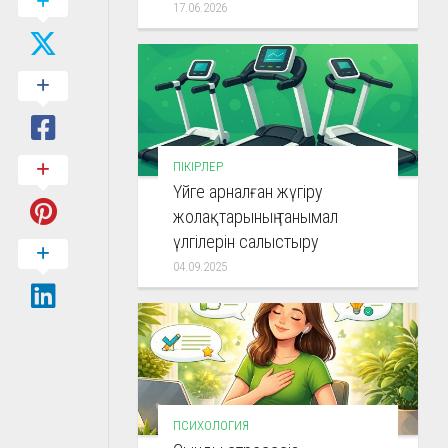
17.06.2026
ПІКІРЛЕР
Үйге арналған жүгіру
жолақтарының танымал
үлгілерін салыстыру
04.09.2025
ПСИХОЛОГИЯ