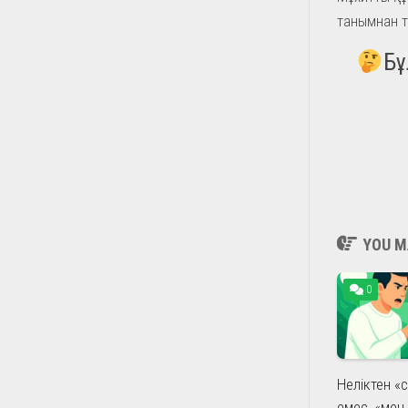
танымнан 
Бұ
YOU MA
0
Неліктен «се
емес, «мен 