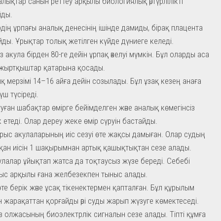
алықтар санын реттеу арқылы биологиялық әртүрлілікті
йды.
рдің ұрпағы аналық денесінің ішінде дамиды, бірақ плацента
ды. Ұрықтар толық жетілген күйде дүниеге келеді.
з акула бірден 80-ге дейін ұрпақ әкелуі мүмкін. Бұл оларды аса
 жыртқыштар қатарына қосады.
қ мерзімі 14–16 айға дейін созылады. Бұл ұзақ кезең анаға
күш түсіреді.
уған шабақтар өмірге бейімделген және аналық көмегінсіз
ік етеді. Олар дереу жеке өмір сүруін бастайды.
ыс акулаларының иіс сезуі өте жақсы дамыған. Олар судың
 қан иісін 1 шақырымнан артық қашықтықтан сезе алады.
улалар ұйықтап жатса да тоқтаусыз жүзе береді. Себебі
ыс арқылы ғана желбезекпен тыныс алады.
 өте берік және ұсақ тікенектермен қапталған. Бұл құрылым
н жарақаттан қорғайды әрі суды жарып жүзуге көмектеседі.
з олжасының биоэлектрлік сигналын сезе алады. Тіпті құмға