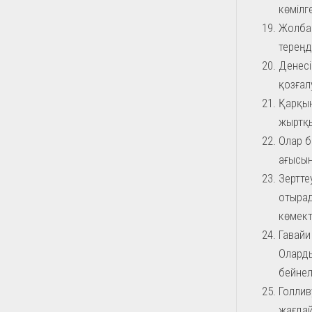
көмілг
Жолбар
тереңд
Денесі
қозғал
Қарқын
жыртқы
Олар б
ағысын
Зертте
отырад
көмект
Гавайи
Оларды
бейнел
Голлив
жағдай