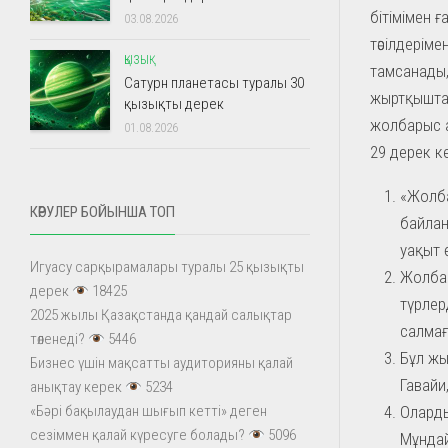
бітімімен ғ
03.08.2026
тәсілдерім
ҚЫЗЫҚ
тамсанады,
Сатурн планетасы туралы 30
жыртқыштар
қызықты дерек
жолбарыс а
01.08.2026
29 дерек ке
«Жолба
КӨРУЛЕР БОЙЫНША ТОП
байлан
уақыт 
Игуасу сарқырамалары туралы 25 қызықты
Жолбар
дерек
18425
түрлер
2025 жылы Қазақстанда қандай салықтар
салмағ
төленеді?
5446
Бұл жы
Бизнес үшін мақсатты аудиторияны қалай
Гавайи
анықтау керек
5234
Оларды
«Бәрі бақылаудан шығып кетті» деген
сезіммен қалай күресуге болады?
5096
Мұндай