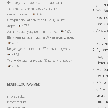
Фильмдер мен сериалдарға арналған
да сын
танымал стриминг сервистерінің
Жолбар
салыстырмасы
4841
құс, т
Сатурн сақиналары туралы 26 қызықты
тастағ
дерек
4752
Акула 
Алғашқы жазу жүйелерінің тарихы
4627
оларды
Шымкент қаласы туралы 29 қызықты дерек
қалдық
4335
Көкқұс құстары туралы 27 қызықты дерек
Бұл ак
4323
жағдай
Ұлы Жібек жолы туралы 30 қызықты дерек
тістеп
4258
Жолбар
жүзіп 
Көптег
БІЗДІҢ ДОСТАРЫМЫЗ
өте жа
мүмкін
inforadar.kz
Олар т
informator.kz