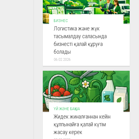
БИЗНЕС
Логистика және жүк
тасымалдау саласында
бизнесті қалай құруға
болады
06.02.2026
ҮЙ ЖӘНЕ БАҚША
Жидек жиналғаннан кейін
құлпынайға қалай күтім
жасау керек