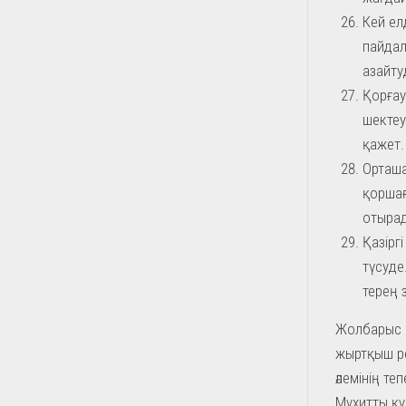
Кей ел
пайдал
азайту
Қорғау
шектеу
қажет.
Орташа
қоршағ
отыра
Қазірг
түсуде
терең 
Жолбарыс а
жыртқыш ре
әлемінің т
Мұхитты құ