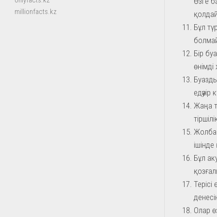
onlyfacts.kz
Өзге б
millionfacts.kz
қолда
Бұл тү
болмай
Бір буа
өнімді
Буазды
едәуір 
Жаңа т
тіршіл
Жолбар
ішінде
Бұл ак
қозғал
Терісі
денесі
Олар ө