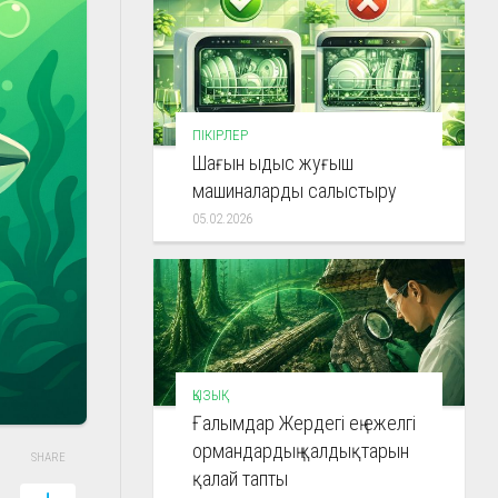
ПІКІРЛЕР
Шағын ыдыс жуғыш
машиналарды салыстыру
05.02.2026
ҚЫЗЫҚ
Ғалымдар Жердегі ең ежелгі
ормандардың қалдықтарын
SHARE
қалай тапты