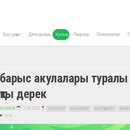
Бос уақыт
Денсаулық
Қызық
Пікірлер
Психология
Т
барыс акулалары туралы
қты дерек
КАСЫМОВ
17.05.2025
АКУЛАЛАР
ЖАНУАРЛАР
ЖЫРТҚЫШТАР
МҰХИ
1514