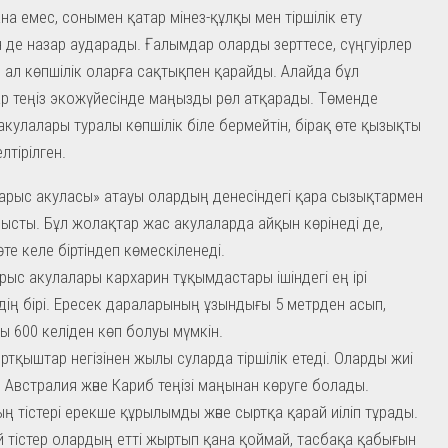
ана емес, сонымен қатар мінез-құлқы мен тіршілік ету
ен де назар аударады. Ғалымдар оларды зерттесе, сүңгуірлер
 ал көпшілік оларға сақтықпен қарайды. Алайда бұл
 теңіз экожүйесінде маңызды рөл атқарады. Төменде
кулалары туралы көпшілік біле бермейтін, бірақ өте қызықты
лтірілген.
рыс акуласы» атауы олардың денесіндегі қара сызықтармен
ысты. Бұл жолақтар жас акулаларда айқын көрінеді де,
өте келе біртіндеп көмескіленеді.
ыс акулалары кархарин тұқымдастары ішіндегі ең ірі
дің бірі. Ересек дараларының ұзындығы 5 метрден асып,
ы 600 келіден көп болуы мүмкін.
ртқыштар негізінен жылы суларда тіршілік етеді. Оларды жиі
, Австралия және Кариб теңізі маңынан көруге болады.
ң тістері ерекше құрылымды және сыртқа қарай иіліп тұрады.
 тістер олардың етті жыртып қана қоймай, тасбақа қабығын