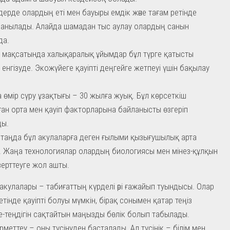
дерде олардың еті мен бауыры емдік және тағам ретінде
анылады. Алайда шамадан тыс аулау олардың санын
да.
 мақсатында халықаралық ұйымдар бұл түрге қатысты
 енгізуде. Экожүйеге қауіпті деңгейге жетпеуі үшін бақылау
 өмір сүру ұзақтығы – 30 жылға жуық. Бұл көрсеткіш
ан орта мен қауіп факторларына байланысты өзгеріп
ды.
і таңда бұл акулаларға деген ғылыми қызығушылық арта
. Жаңа технологиялар олардың биологиясы мен мінез-құлқын
зерттеуге жол ашты.
кулалары – табиғаттың күрделі әрі ғажайып туындысы. Олар
тінде қауіпті болуы мүмкін, бірақ сонымен қатар теңіз
епе-теңдігін сақтайтын маңызды бөлік болып табылады.
рметтеу – оны түсінуден басталады. Ал түсінік – білім мен