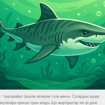
і – таңғажайып тіршілік иелеріне толы мекен. Солардың ішінде
кулалары ерекше орын алады. Бұл жыртқыштар тек ірі дене