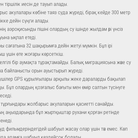
ен тіршілік иесін де тауып алады.
ыс акулалары көбіне таяз суда жүреді, бірақ кейде 300 метр
ікке дейін сүңги алады.
нің аэроқисынды пішіні олардың су ішінде жылдам әрі үнсіз
уына ықпал етеді.
ы сағатына 32 шақырымға дейін жетуі мүмкін. Бұл ірі
ш үшін өте жоғары көрсеткіш.
елгілі бір аумақта тұрақтамайды. Балық миграциясына және су
а байланысты орын ауыстырып жүреді.
ушілер GPS құрылғылары арқылы жеке дараларды бақылап
ы. Бұл олардың қозғалыс бағыты мен өмір салтын түсінуге
еседі.
 тұрғындары жолбарыс акулаларын қасиетті санайды.
ң аңыздарында бұл жыртқыштар рухани қорған ретінде
енеді.
уд фильмдеріндегідей шабуыл жасау олар үшін тән емес. Көп
да адамға шабуыл кездейсоқ болады.