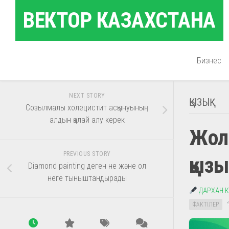
Skip
ВЕКТОР КАЗАХСТАНА
to
content
Бизнес
NEXT STORY
ҚЫЗЫҚ
Созылмалы холецистит асқынуының
алдын қалай алу керек
Жол
PREVIOUS STORY
қызы
Diamond painting деген не және ол
неге тыныштандырады
ДАРХАН 
ФАКТІЛЕР