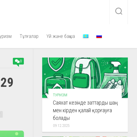
уризм
Тұлғалар
Үй және бақша
0
 29
ТУРИЗМ
Саяхат кезінде заттарды шаң
мен кірден қалай қорғауға
Т
болады
09.12.2025