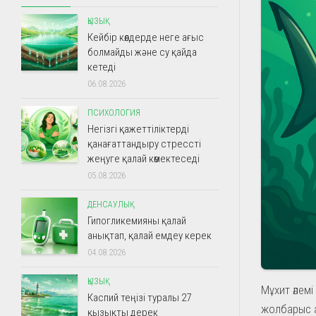
ҚЫЗЫҚ
Кейбір көлдерде неге ағыс
болмайды және су қайда
кетеді
06.08.2026
ПСИХОЛОГИЯ
Негізгі қажеттіліктерді
қанағаттандыру стрессті
жеңуге қалай көмектеседі
05.08.2026
ДЕНСАУЛЫҚ
Гипогликемияны қалай
анықтап, қалай емдеу керек
04.08.2026
ҚЫЗЫҚ
Мұхит әлем
Каспий теңізі туралы 27
жолбарыс а
қызықты дерек