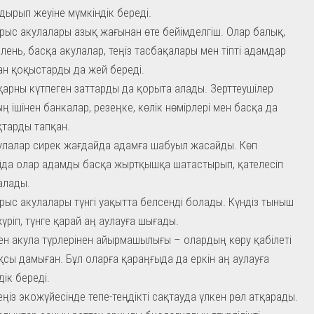
дырып жеуіне мүмкіндік береді.
ыс акулалары азық жағынан өте бейімделгіш. Олар балық,
юлень, басқа акулалар, теңіз тасбақалары мен тіпті адамдар
ан қоқыстарды да жей береді.
қарны күтпеген заттарды да қорыта алады. Зерттеушілер
ң ішінен банкалар, резеңке, көлік нөмірлері мен басқа да
тарды тапқан.
улалар сирек жағдайда адамға шабуыл жасайды. Көп
да олар адамды басқа жыртқышқа шатастырып, қателесіп
 алады.
ыс акулалары түнгі уақытта белсенді болады. Күндіз тыныш
жүріп, түнге қарай аң аулауға шығады.
ен акула түрлерінен айырмашылығы – олардың көру қабілеті
қсы дамыған. Бұл оларға қараңғыда да еркін аң аулауға
дік береді.
еңіз экожүйесінде тепе-теңдікті сақтауда үлкен рөл атқарады.