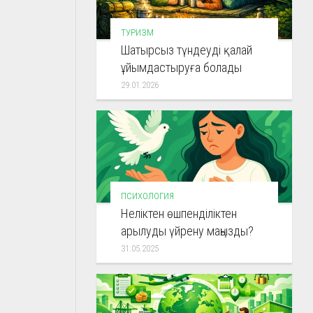
ТУРИЗМ
Шатырсыз түндеуді қалай
ұйымдастыруға болады
29.01.2026
ПСИХОЛОГИЯ
Неліктен өшпенділіктен
арылуды үйрену маңызды?
31.05.2025