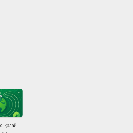
сі қалай
е ол