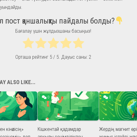
туындайды.
л пост қаншалықты пайдалы болды?
Бағалау үшін жұлдызшаны басыңыз!
Орташа рейтинг
5
/ 5. Дауыс саны:
2
Y ALSO LIKE...
0
0
н кінәлісің»
Кішкентай қадамдар
Жердің магнит өрі
сезінемін» деп
арқылы сенімділікпен
жұмыс істейді жән