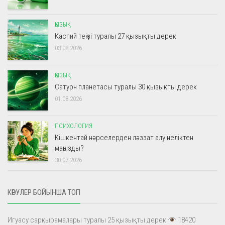
ҚЫЗЫҚ
Каспий теңізі туралы 27 қызықты дерек
03.08.2026
ҚЫЗЫҚ
Сатурн планетасы туралы 30 қызықты дерек
01.08.2026
ПСИХОЛОГИЯ
Кішкентай нәрселерден ләззат алу неліктен
маңызды?
30.07.2026
КӨРУЛЕР БОЙЫНША ТОП
Игуасу сарқырамалары туралы 25 қызықты дерек
18420