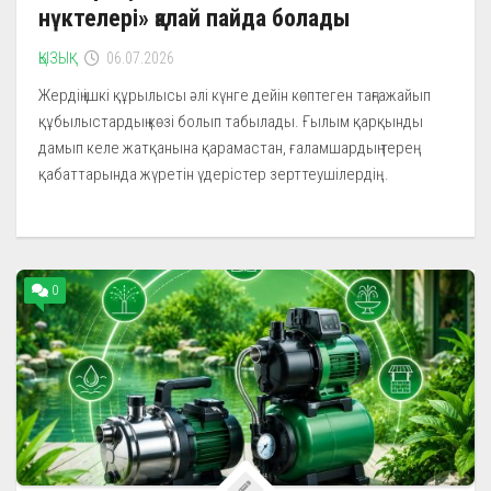
нүктелері» қалай пайда болады
ҚЫЗЫҚ
06.07.2026
Жердің ішкі құрылысы әлі күнге дейін көптеген таңғажайып
құбылыстардың көзі болып табылады. Ғылым қарқынды
дамып келе жатқанына қарамастан, ғаламшардың терең
қабаттарында жүретін үдерістер зерттеушілердің...
0