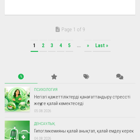
Page 1 of 9
1
2
3
4
5
...
»
Last »
ПСИХОЛОГИЯ
Негізгі қажеттіліктерді қанағаттандыру стрессті
жеңуге қалай көмектеседі
05.08.2026
ДЕНСАУЛЫҚ
Гипогликемияны қалай анықтап, қалай емдеу керек
04.08.2026