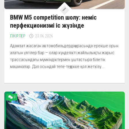
BMW M5 competition шолу: неміс
перфекционизмі іс жүзінде
ПІКІРЛЕР
23.06.2026
Адамзат жасаған автомобильдердің арасында ерекше орын
алатын үлгілер бар — олар күнделікті жайлылықты жарыс
трассасындағы мүмкіндіктермен ұштастыра білетін
машиналар. Дәл осындай тепе-теңдікке қол жеткізу...
0