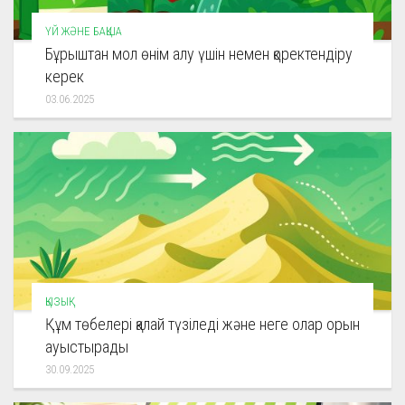
ҮЙ ЖӘНЕ БАҚША
Бұрыштан мол өнім алу үшін немен қоректендіру
керек
03.06.2025
ҚЫЗЫҚ
Құм төбелері қалай түзіледі және неге олар орын
ауыстырады
30.09.2025