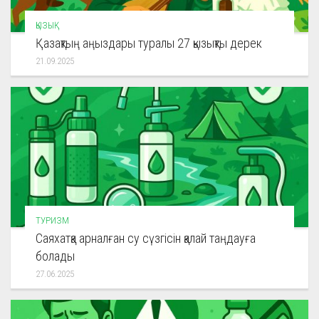
ҚЫЗЫҚ
Қазақтың аңыздары туралы 27 қызықты дерек
21.09.2025
ТУРИЗМ
Саяхатқа арналған су сүзгісін қалай таңдауға
болады
27.06.2025