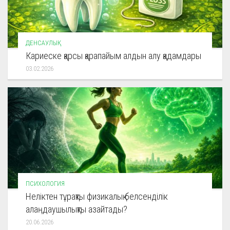
ДЕНСАУЛЫҚ
Кариеске қарсы қарапайым алдын алу қадамдары
03.02.2026
ПСИХОЛОГИЯ
Неліктен тұрақты физикалық белсенділік
алаңдаушылықты азайтады?
20.06.2026