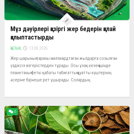
Мұз дәуірлері қазіргі жер бедерін қалай
қалыптастырды
ҚЫЗЫҚ
13.06.2026
Жер шарының тарихы миллиардтаған жылдарға созылған
үздіксіз өзгерістерден тұрады. Осы ұзақ кезең ішінде
планетаның беткі қабаты табиғаттың қуатты күштерінің
әсеріне бірнеше рет ұшырады. Солардың...
0