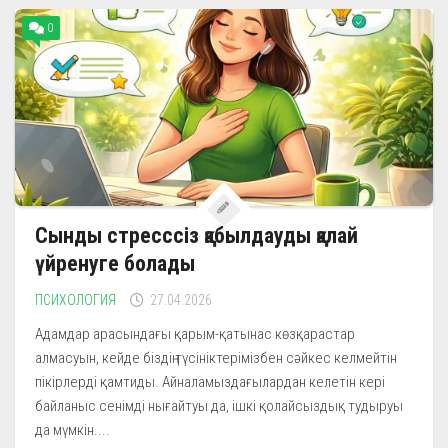
0
Сынды стресссіз қабылдауды қалай
үйренуге болады
ПСИХОЛОГИЯ
27.04.2026
Адамдар арасындағы қарым-қатынас көзқарастар
алмасуын, кейде біздің түсініктерімізбен сәйкес келмейтін
пікірлерді қамтиды. Айналамыздағылардан келетін кері
байланыс сенімді нығайтуы да, ішкі қолайсыздық тудыруы
да мүмкін....