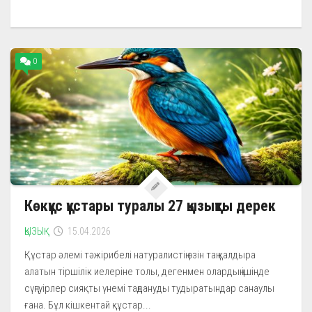
0
Көкқұс құстары туралы 27 қызықты дерек
ҚЫЗЫҚ
15.04.2026
Құстар әлемі тәжірибелі натуралистің өзін таң қалдыра
алатын тіршілік иелеріне толы, дегенмен олардың ішінде
сүңгуірлер сияқты үнемі таңдануды тудыратындар санаулы
ғана. Бұл кішкентай құстар...