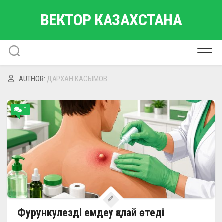
Skip
ВЕКТОР КАЗАХСТАНА
to
content
AUTHOR:
ДАРХАН КАСЫМОВ
0
Фурункулезді емдеу қалай өтеді