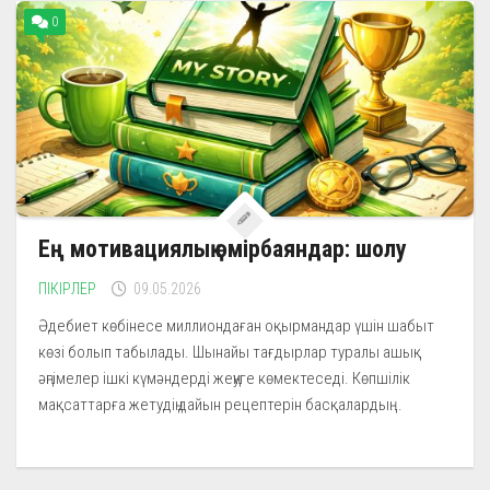
0
Ең мотивациялық өмірбаяндар: шолу
ПІКІРЛЕР
09.05.2026
Әдебиет көбінесе миллиондаған оқырмандар үшін шабыт
көзі болып табылады. Шынайы тағдырлар туралы ашық
әңгімелер ішкі күмәндерді жеңуге көмектеседі. Көпшілік
мақсаттарға жетудің дайын рецептерін басқалардың...