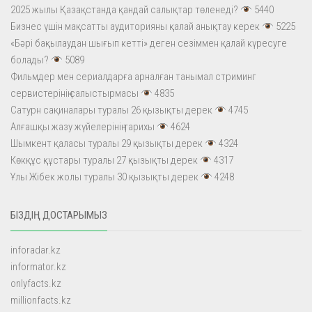
2025 жылы Қазақстанда қандай салықтар төленеді?
5440
Бизнес үшін мақсатты аудиторияны қалай анықтау керек
5225
«Бәрі бақылаудан шығып кетті» деген сезіммен қалай күресуге
болады?
5089
Фильмдер мен сериалдарға арналған танымал стриминг
сервистерінің салыстырмасы
4835
Сатурн сақиналары туралы 26 қызықты дерек
4745
Алғашқы жазу жүйелерінің тарихы
4624
Шымкент қаласы туралы 29 қызықты дерек
4324
Көкқұс құстары туралы 27 қызықты дерек
4317
Ұлы Жібек жолы туралы 30 қызықты дерек
4248
БІЗДІҢ ДОСТАРЫМЫЗ
inforadar.kz
informator.kz
onlyfacts.kz
millionfacts.kz