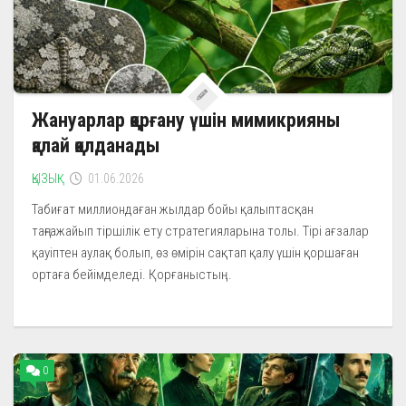
Жануарлар қорғану үшін мимикрияны
қалай қолданады
ҚЫЗЫҚ
01.06.2026
Табиғат миллиондаған жылдар бойы қалыптасқан
таңғажайып тіршілік ету стратегияларына толы. Тірі ағзалар
қауіптен аулақ болып, өз өмірін сақтап қалу үшін қоршаған
ортаға бейімделеді. Қорғаныстың...
0