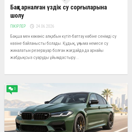
Баққа арналған үздік су сорғыларына
шолу
ПІКІРЛЕР
24.06.2026
Бақша мен көкөніс алқабын күтіп-баптау көбіне сенімді су
көзіне байланысты болады. Құдық, ұңғыма немесе су
жиналатын резервуар болған жағдайда да арнайы
жабдықсыз суаруды ұйымдастыру...
0