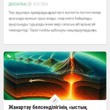
ДЕНСАУЛЫҚ
25.07.2026
Тері аурулары адамдардың дәрігерге жүгінетін патологиялар
арасында ерекше орын алады: олар көзге байқалады,
ауырсынуды тудырады және өмір сапасын айтарлықтай
төмендетеді. Теріні гнойлы-қабынулы зақымдаулардың ең...
0
Жанартау белсенділігінің «ыстық