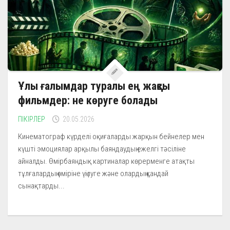
Ұлы ғалымдар туралы ең жақсы
фильмдер: не көруге болады
ПІКІРЛЕР
20.05.2026
Кинематограф күрделі оқиғаларды жарқын бейнелер мен
күшті эмоциялар арқылы баяндаудың ежелгі тәсіліне
айналды. Өмірбаяндық картиналар көрерменге атақты
тұлғалардың өміріне үңілуге және олардың қандай
сынақтарды...