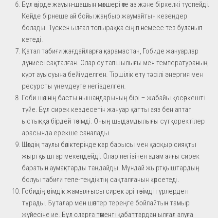
Бұл өңірде жауын-шашын мөлшері өте аз және біркелкі түспейді.
Кейде бірнеше ай бойы жаңбыр жаумайтын кезеңдер
болады. Түскен ылғал топыраққа сіңіп немесе тез буланып
кетеді.
Қатал табиғи жағдайларға қарамастан, Гобиде жануарлар
дүниесі сақталған. Олар су тапшылығы мен температураның
күрт ауысуына бейімделген. Тіршілік ету тәсілі энергия мен
ресурсты үнемдеуге негізделген.
Гоби шөлінің басты нышандарының бірі – жабайы қосөркешті
түйе. Бұл сирек кездесетін жануар қатты аяз бен аптап
ыстыққа бірдей төзімді. Оның шыдамдылығы сүтқоректілер
арасында ерекше саналады.
Шөлдің таулы бөліктерінде қар барысы мен қасқыр сияқты
жыртқыштар мекендейді. Олар негізінен адам аяғы сирек
баратын аумақтарды таңдайды. Мұндай жыртқыштардың
болуы табиғи тепе-теңдіктің сақталғанын көрсетеді.
Гобидің өсімдік жамылғысы сирек әрі төзімді түрлерден
тұрады. Бұталар мен шөптер тереңге бойлайтын тамыр
жүйесіне ие. Бұл оларға төменгі қабаттардан ылғал алуға