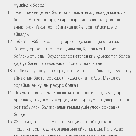
мүмкіндік береді.
Ежелгі кезеңдерде бұл өңірдің климаты әлдеқайда ылғалды
болған. Археологтар өзен арналары мен көлдердің іздерін
анықтаған. Уақыт өте табиғи жағдай өзгеріп, аймақ шөлге
айналды.
Гоби Ұлы Жібек жолының тарихында маңызды орын алды.
Керуендер осы жерлер арқылы өтіп, Қытай мен Батысты
байланыстырды. Саудагерлер көптеген қиындыққа тап болса
да, бұл бағыттар ұзақ уақыт бойы қолданылды.
«Гоби» атауы «сусыз жер» деген мағынаны білдіреді. Бұл атау
аймақтың басты ерекшелігін дәл сипаттайды. Мұнда су
әрдайым ең құнды ресурс болған.
Шөл аумағында әлемге әйгілі палеонтологиялық аймақтар
орналасқан. Дәл осы жерде динозавр жұмыртқалары алғаш
рет табылған. Бұл жаңалық ғылым үшін үлкен сенсация
болды.
ХХ ғасырдағы ғылыми экспедициялар Гобиді ежелгі
тіршілікті зерттеудің орталығына айналдырды. Ғалымдар