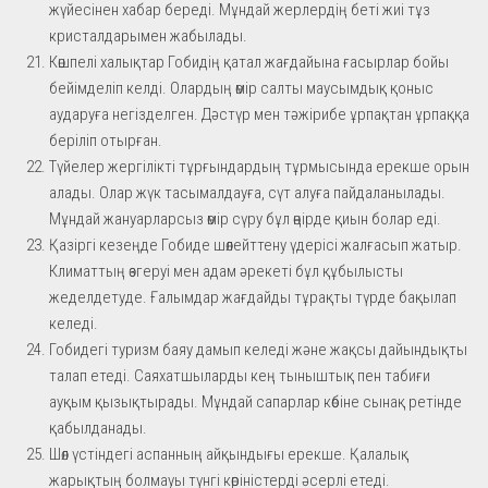
жүйесінен хабар береді. Мұндай жерлердің беті жиі тұз
кристалдарымен жабылады.
Көшпелі халықтар Гобидің қатал жағдайына ғасырлар бойы
бейімделіп келді. Олардың өмір салты маусымдық қоныс
аударуға негізделген. Дәстүр мен тәжірибе ұрпақтан ұрпаққа
беріліп отырған.
Түйелер жергілікті тұрғындардың тұрмысында ерекше орын
алады. Олар жүк тасымалдауға, сүт алуға пайдаланылады.
Мұндай жануарларсыз өмір сүру бұл өңірде қиын болар еді.
Қазіргі кезеңде Гобиде шөлейттену үдерісі жалғасып жатыр.
Климаттың өзгеруі мен адам әрекеті бұл құбылысты
жеделдетуде. Ғалымдар жағдайды тұрақты түрде бақылап
келеді.
Гобидегі туризм баяу дамып келеді және жақсы дайындықты
талап етеді. Саяхатшыларды кең тыныштық пен табиғи
ауқым қызықтырады. Мұндай сапарлар көбіне сынақ ретінде
қабылданады.
Шөл үстіндегі аспанның айқындығы ерекше. Қалалық
жарықтың болмауы түнгі көріністерді әсерлі етеді.