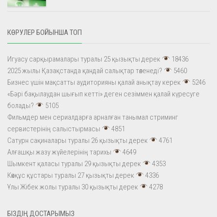
КӨРУЛЕР БОЙЫНША ТОП
Игуасу сарқырамалары туралы 25 қызықты дерек
18436
2025 жылы Қазақстанда қандай салықтар төленеді?
5460
Бизнес үшін мақсатты аудиторияны қалай анықтау керек
5246
«Бәрі бақылаудан шығып кетті» деген сезіммен қалай күресуге
болады?
5105
Фильмдер мен сериалдарға арналған танымал стриминг
сервистерінің салыстырмасы
4851
Сатурн сақиналары туралы 26 қызықты дерек
4761
Алғашқы жазу жүйелерінің тарихы
4649
Шымкент қаласы туралы 29 қызықты дерек
4353
Көкқұс құстары туралы 27 қызықты дерек
4336
Ұлы Жібек жолы туралы 30 қызықты дерек
4278
БІЗДІҢ ДОСТАРЫМЫЗ