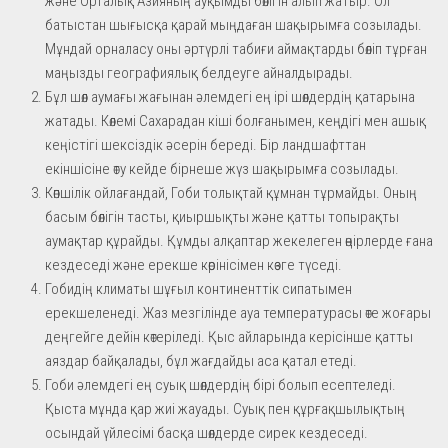
және Орталық Азияның ауқымды бөлігін алып жатыр. Ол
батыстан шығысқа қарай мыңдаған шақырымға созылады.
Мұндай орналасу оны әртүрлі табиғи аймақтарды бөліп тұрған
маңызды географиялық белдеуге айналдырады.
Бұл шөл аумағы жағынан әлемдегі ең ірі шөлдердің қатарына
жатады. Көлемі Сахарадан кіші болғанымен, кеңдігі мен ашық
кеңістігі шексіздік әсерін береді. Бір ландшафттан
екіншісіне өту кейде бірнеше жүз шақырымға созылады.
Көпшілік ойлағандай, Гоби толықтай құмнан тұрмайды. Оның
басым бөлігін тасты, қиыршықты және қатты топырақты
аумақтар құрайды. Құмды алқаптар жекелеген өңірлерде ғана
кездеседі және ерекше көрінісімен көзге түседі.
Гобидің климаты шұғыл континенттік сипатымен
ерекшеленеді. Жаз мезгілінде ауа температурасы өте жоғары
деңгейге дейін көтеріледі. Қыс айларында керісінше қатты
аяздар байқалады, бұл жағдайды аса қатал етеді.
Гоби әлемдегі ең суық шөлдердің бірі болып есептеледі.
Қыста мұнда қар жиі жауады. Суық пен құрғақшылықтың
осындай үйлесімі басқа шөлдерде сирек кездеседі.