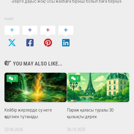
Әзірге дауыс жоқ! Осы жазбаға бірінші болып баға беріңіз.
SHARE
YOU MAY ALSO LIKE...
0
0
Кейбір жерлерде су неге
Париж қаласы туралы 30
өздігінен тұтанады
қызықты дерек
23.06.2026
30.10.2025