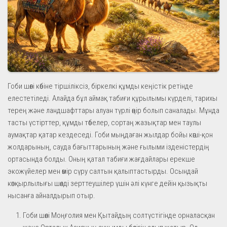
Гоби шөлі көбіне тіршіліксіз, біркелкі құмды кеңістік ретінде
елестетіледі. Алайда бұл аймақ табиғи құрылымы күрделі, тарихы
терең және ландшафттары алуан түрлі өңір болып саналады. Мұнда
тасты үстірттер, құмды төбелер, сортаң жазықтар мен таулы
аумақтар қатар кездеседі. Гоби мыңдаған жылдар бойы көші-қон
жолдарының, сауда бағыттарының және ғылыми ізденістердің
ортасында болды. Оның қатал табиғи жағдайлары ерекше
экожүйелер мен өмір сүру салтын қалыптастырды. Осындай
көпқырлылығы шөлді зерттеушілер үшін әлі күнге дейін қызықты
нысанға айналдырып отыр.
Гоби шөлі Моңғолия мен Қытайдың солтүстігінде орналасқан