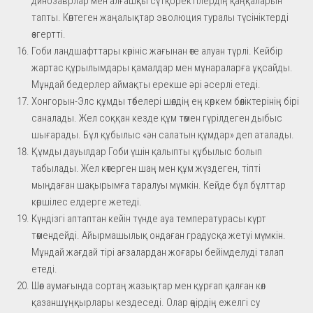
динозаврлар мен алғашқы сүтқоректілердің қаңқаларын
тапты. Көптеген жаңалықтар эволюция туралы түсініктерді
өзгертті.
Гоби ландшафттары көрініс жағынан өте алуан түрлі. Кейбір
жартас құрылымдары қамалдар мен мұнараларға ұқсайды.
Мұндай бедерлер аймақты ерекше әрі әсерлі етеді.
Хонгорын-Элс құмды төбелері шөлдің ең көркем бөліктерінің бірі
саналады. Жел соққан кезде құм төмен гүрілдеген дыбыс
шығарады. Бұл құбылыс «ән салатын құмдар» деп аталады.
Құмды дауылдар Гоби үшін қалыпты құбылыс болып
табылады. Жел көтерген шаң мен құм жүздеген, тіпті
мыңдаған шақырымға таралуы мүмкін. Кейде бұл бұлттар
көршілес елдерге жетеді.
Күндізгі аптаптан кейін түнде ауа температурасы күрт
төмендейді. Айырмашылық ондаған градусқа жетуі мүмкін.
Мұндай жағдай тірі ағзалардан жоғары бейімделуді талап
етеді.
Шөл аумағында сортаң жазықтар мен құрғап қалған көл
қазаншұңқырлары кездеседі. Олар өңірдің ежелгі су