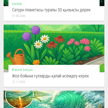
ҚЫЗЫҚ
Сатурн планетасы туралы 30 қызықты дерек
01.08.2026
ҮЙ ЖӘНЕ БАҚША
Жол бойына гүлзарды қалай әсемдеу керек
27.11.2025