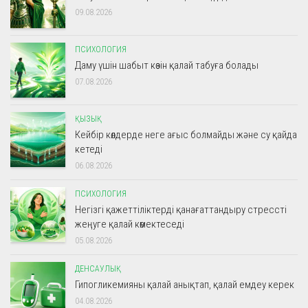
09.08.2026
ПСИХОЛОГИЯ
Даму үшін шабыт көзін қалай табуға болады
07.08.2026
ҚЫЗЫҚ
Кейбір көлдерде неге ағыс болмайды және су қайда
кетеді
06.08.2026
ПСИХОЛОГИЯ
Негізгі қажеттіліктерді қанағаттандыру стрессті
жеңуге қалай көмектеседі
05.08.2026
ДЕНСАУЛЫҚ
Гипогликемияны қалай анықтап, қалай емдеу керек
04.08.2026