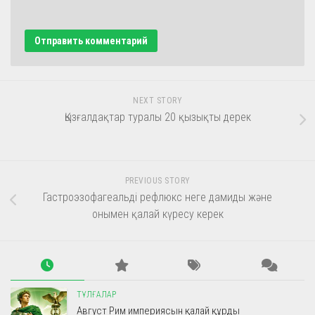
NEXT STORY
Қызғалдақтар туралы 20 қызықты дерек
PREVIOUS STORY
Гастроэзофагеальді рефлюкс неге дамиды және
онымен қалай күресу керек
ТҰЛҒАЛАР
Август Рим империясын қалай құрды