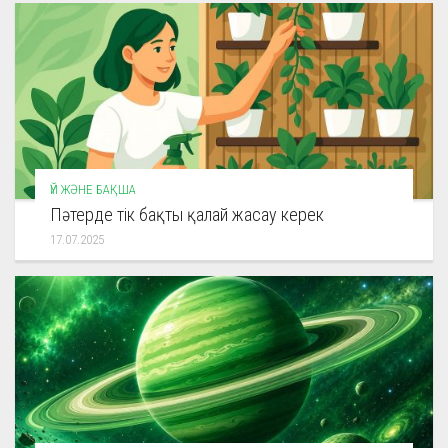
ҮЙ ЖӘНЕ БАҚША
Пәтерде тік бақты қалай жасау керек
17.07.2025