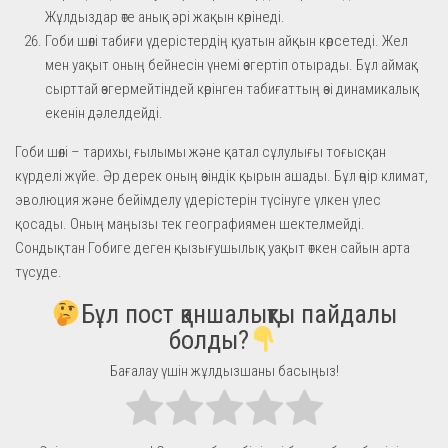
Жұлдыздар өте анық әрі жақын көрінеді.
Гоби шөлі табиғи үдерістердің қуатын айқын көрсетеді. Жел
мен уақыт оның бейнесін үнемі өзгертіп отырады. Бұл аймақ
сырттай өзгермейтіндей көрінген табиғаттың өзі динамикалық
екенін дәлелдейді.
Гоби шөлі – тарихы, ғылымы және қатал сұлулығы тоғысқан
күрделі жүйе. Әр дерек оның өзіндік қырын ашады. Бұл өңір климат,
эволюция және бейімделу үдерістерін түсінуге үлкен үлес
қосады. Оның маңызы тек географиямен шектелмейді.
Сондықтан Гобиге деген қызығушылық уақыт өткен сайын арта
түсуде.
Бұл пост қаншалықты пайдалы
болды?
Бағалау үшін жұлдызшаны басыңыз!