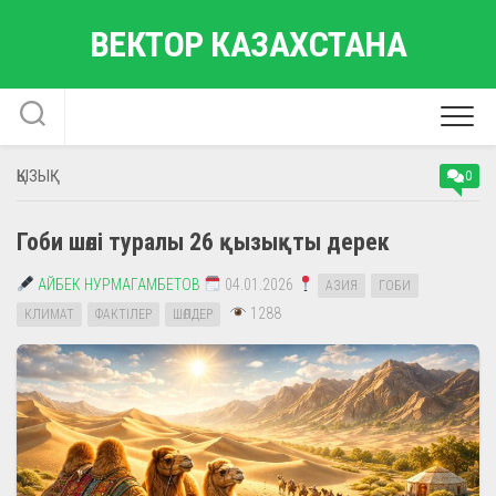
Skip
ВЕКТОР КАЗАХСТАНА
to
content
ҚЫЗЫҚ
0
Гоби шөлі туралы 26 қызықты дерек
АЙБЕК НУРМАГАМБЕТОВ
04.01.2026
АЗИЯ
ГОБИ
1288
КЛИМАТ
ФАКТІЛЕР
ШӨЛДЕР