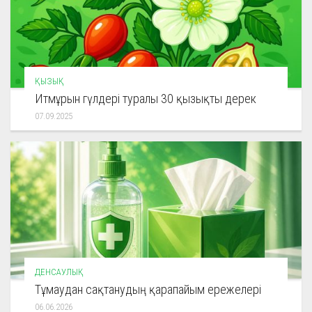
ҚЫЗЫҚ
Итмұрын гүлдері туралы 30 қызықты дерек
07.09.2025
ДЕНСАУЛЫҚ
Тұмаудан сақтанудың қарапайым ережелері
06.06.2026