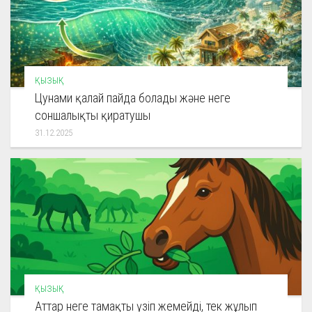
ҚЫЗЫҚ
Цунами қалай пайда болады және неге
соншалықты қиратушы
31.12.2025
ҚЫЗЫҚ
Аттар неге тамақты үзіп жемейді, тек жұлып