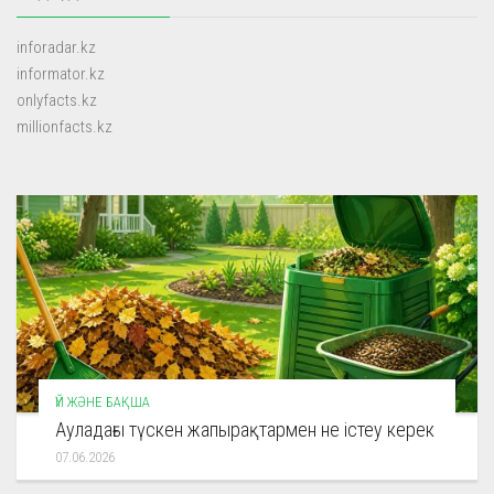
inforadar.kz
informator.kz
onlyfacts.kz
millionfacts.kz
ҮЙ ЖӘНЕ БАҚША
Ауладағы түскен жапырақтармен не істеу керек
07.06.2026