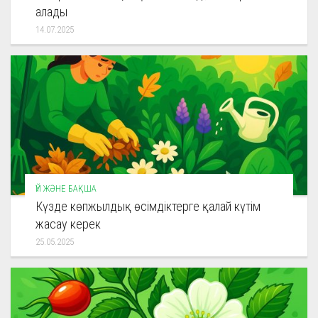
алады
14.07.2025
ҮЙ ЖӘНЕ БАҚША
Күзде көпжылдық өсімдіктерге қалай күтім
жасау керек
25.05.2025