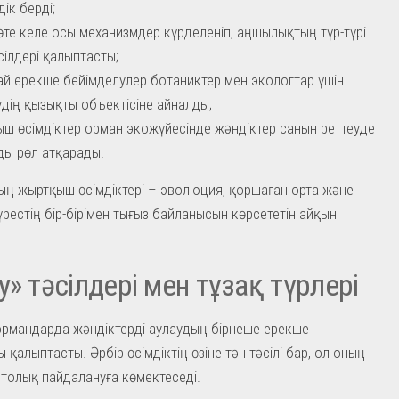
дік берді;
өте келе осы механизмдер күрделеніп, аңшылықтың түр-түрі
сілдері қалыптасты;
й ерекше бейімделулер ботаниктер мен экологтар үшін
удің қызықты объектісіне айналды;
ш өсімдіктер орман экожүйесінде жәндіктер санын реттеуде
ы рөл атқарады.
ң жыртқыш өсімдіктері – эволюция, қоршаған орта және
күрестің бір-бірімен тығыз байланысын көрсететін айқын
у» тәсілдері мен тұзақ түрлері
ормандарда жәндіктерді аулаудың бірнеше ерекше
 қалыптасты. Әрбір өсімдіктің өзіне тән тәсілі бар, ол оның
н толық пайдалануға көмектеседі.