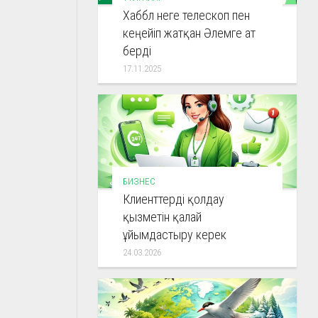
Хаббл неге телескоп пен
кеңейіп жатқан Әлемге ат
берді
17.11.2025
БИЗНЕС
Клиенттерді қолдау
қызметін қалай
ұйымдастыру керек
24.03.2026