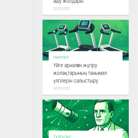
ашу жолдары
03.09.2025
ПІКІРЛЕР
Үйге арналған жүгіру
жолақтарының танымал
үлгілерін салыстыру
04.09.2025
ТҰЛҒАЛАР