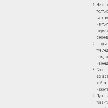
Непент
толтыр
тәтті 
қайтып
фермен
сіңіред
Шырын
түзіле
өсімді
кезеңд
Саррац
әрі иіс
қайта 
қажетт
Пузырч
тұзақт