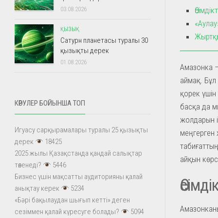
Өсімді
03.08.2026
«Аулау
ҚЫЗЫҚ
Жыртқы
Сатурн планетасы туралы 30
қызықты дерек
01.08.2026
Амазонка –
аймақ. Бұл
қорек үшін
КӨРУЛЕР БОЙЫНША ТОП
басқа да м
жолдарын і
Игуасу сарқырамалары туралы 25 қызықты
меңгерген 
дерек
18425
табиғаттың
2025 жылы Қазақстанда қандай салықтар
айқын көрс
төленеді?
5446
Бизнес үшін мақсатты аудиторияны қалай
Өсімд
анықтау керек
5234
«Бәрі бақылаудан шығып кетті» деген
Амазонканы
сезіммен қалай күресуге болады?
5094