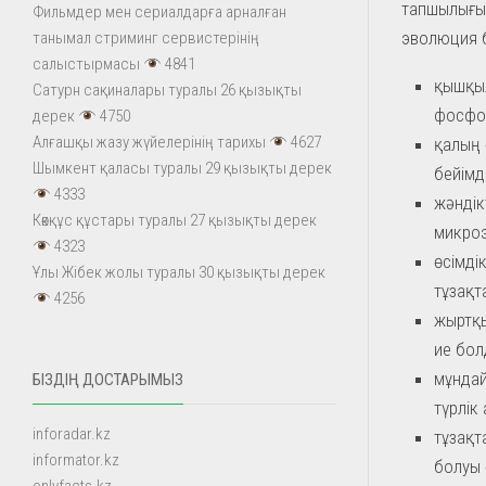
тапшылығы 
Фильмдер мен сериалдарға арналған
эволюция 
танымал стриминг сервистерінің
салыстырмасы
4841
қышқыл
Сатурн сақиналары туралы 26 қызықты
фосфор
дерек
4750
Алғашқы жазу жүйелерінің тарихы
4627
қалың 
Шымкент қаласы туралы 29 қызықты дерек
бейімд
4333
жәндік
Көкқұс құстары туралы 27 қызықты дерек
микроэ
4323
өсімді
Ұлы Жібек жолы туралы 30 қызықты дерек
тұзақт
4256
жыртқы
ие бол
мұндай
БІЗДІҢ ДОСТАРЫМЫЗ
түрлік
inforadar.kz
тұзақт
informator.kz
болуы 