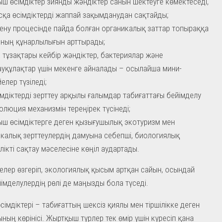
ш өсімдіктер зиянды жәндіктер санын шектеуге көмектеседі,
сқа өсімдіктерді жаппай зақымданудан сақтайды;
ену процесінде пайда болған органикалық заттар топыраққа
 оның құнарлылығын арттырады;
к тұзақтары кейбір жәндіктер, бактериялар және
уқұлақтар үшін мекенге айналады – осылайша мини-
елер түзіледі;
імдіктерді зерттеу арқылы ғалымдар табиғаттағы бейімделу
олюция механизмін тереңірек түсінеді;
ш өсімдіктерге деген қызығушылық экотуризм мен
калық зерттеулердің дамуына себепші, биологиялық
ілікті сақтау мәселесіне көңіл аудартады.
елер өзгеріп, экологиялық қысым артқан сайын, осындай
імделулердің рөлі де маңызды бола түседі.
сімдіктері – табиғаттың шексіз қиялы мен тіршілікке деген
ның көрінісі. Жыртқыш түрлер тек өмір үшін күресіп қана