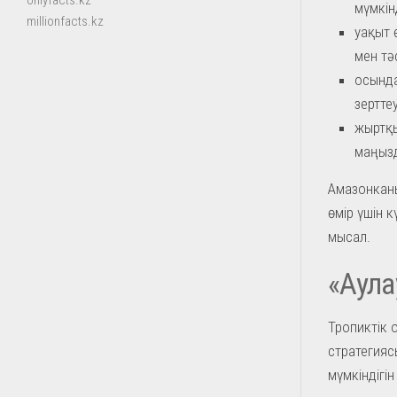
onlyfacts.kz
мүмкін
millionfacts.kz
уақыт 
мен тә
осында
зертте
жыртқы
маңызд
Амазонканы
өмір үшін 
мысал.
«Аула
Тропиктік 
стратегиясы
мүмкіндігі