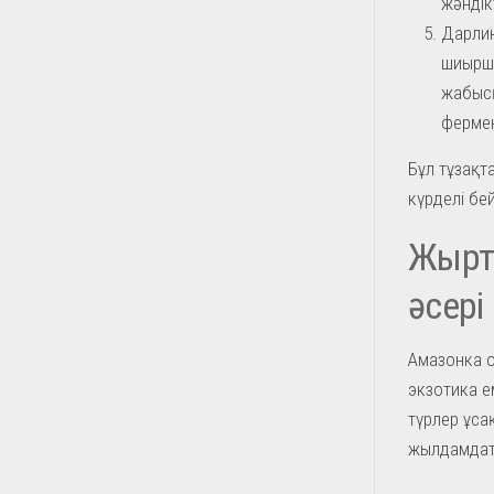
жәндікт
Дарлин
шиыршы
жабысқ
фермен
Бұл тұзақт
күрделі бе
Жыртқ
әсері
Амазонка о
экзотика е
түрлер ұса
жылдамдат