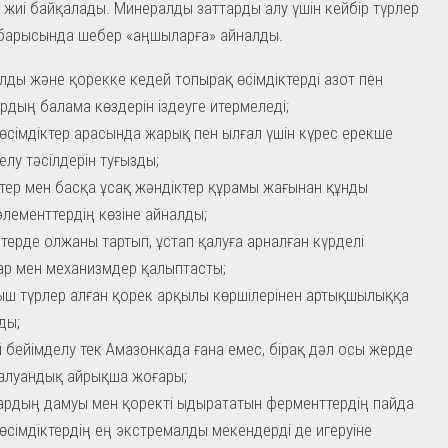
жиі байқалады. Минералды заттарды алу үшін кейбір түрлер
барысында шебер «аңшыларға» айналды.
ды және қорекке кедей топырақ өсімдіктерді азот пен
дың балама көздерін іздеуге итермеледі;
өсімдіктер арасында жарық пен ылғал үшін күрес ерекше
елу тәсілдерін туғызды;
тер мен басқа ұсақ жәндіктер құрамы жағынан құнды
лементтердің көзіне айналды;
ктерде олжаны тартып, ұстап қалуға арналған күрделі
ар мен механизмдер қалыптасты;
ш түрлер алған қорек арқылы көршілерінен артықшылыққа
ды;
 бейімделу тек Амазонкада ғана емес, бірақ дәл осы жерде
 алуандық айрықша жоғары;
ардың дамуы мен қоректі ыдырататын ферменттердің пайда
өсімдіктердің ең экстремалды мекендерді де игеруіне