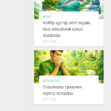
ҚЫЗЫҚ
Кейбір құстар неге ондаған
мың шақырымға қоныс
аударады
22.01.2026
ДЕНСАУЛЫҚ
Созылмалы тұмаумен
күресу жолдары
28.12.2025