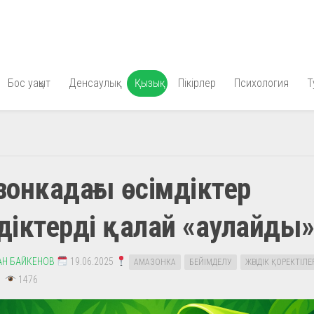
Бос уақыт
Денсаулық
Қызық
Пікірлер
Психология
Т
онкадағы өсімдіктер
іктерді қалай «аулайды
АН БАЙКЕНОВ
19.06.2025
АМАЗОНКА
БЕЙІМДЕЛУ
ЖӘНДІК ҚОРЕКТІЛЕ
1476