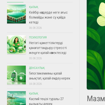
ҚЫЗЫҚ
Кейбір көлдерде неге ағыс
болмайды және су қайда
кетеді
06.08.2026
ПСИХОЛОГИЯ
Негізгі қажеттіліктерді
қанағаттандыру стрессті
жеңуге қалай көмектеседі
05.08.2026
ДЕНСАУЛЫҚ
Гипогликемияны қалай
анықтап, қалай емдеу керек
04.08.2026
ҚЫЗЫҚ
Мазм
Каспий теңізі туралы 27
қызықты дерек