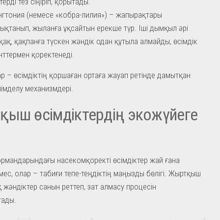
ерді тез сіңіріп, қорытады.
гтония (немесе «кобра-лилия») – жапырақтары
қтанып, жыланға ұқсайтын ерекше түр. Іші дымқыл әрі
ақ, қақпанға түскен жәндік одан құтыла алмайды, өсімдік
ттермен қоректенеді.
ар – өсімдіктің қоршаған ортаға жауап ретінде дамытқан
йімделу механизмдері.
ыш өсімдіктердің экожүйеге
рмандарындағы насекомқоректі өсімдіктер жай ғана
мес, олар – табиғи тепе-теңдіктің маңызды бөлігі. Жыртқыш
қ жәндіктер санын реттеп, зат алмасу процесін
ады.