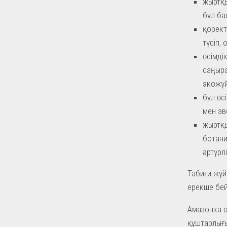
жыртқы
бұл ба
қорект
түсіп,
өсімді
саңыра
экожүй
бұл өс
мен эв
жыртқы
ботани
әртүрл
Табиғи жүй
ерекше бей
Амазонка ө
құштарлығы