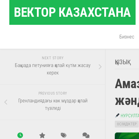
Skip
ВЕКТОР КАЗАХСТАНА
to
content
Бизнес
NEXT STORY
ҚЫЗЫҚ
Бақшада петунияға қалай күтім жасау
керек
Амаз
PREVIOUS STORY
жәнд
Гренландиядағы көк мұздар қалай
түзіледі
НУРСУЛТ
ӨСІМДІКТЕР