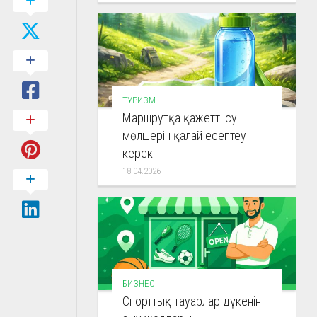
ТУРИЗМ
Маршрутқа қажетті су
мөлшерін қалай есептеу
керек
18.04.2026
БИЗНЕС
Спорттық тауарлар дүкенін