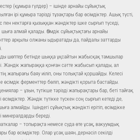
естер (құмыра гүлдер) – ішінде арнайы сұйықтық
ылған ірі құмыра тәрізді тұзақтары бар өсімдіктер. Ашық түсті,
иіс пен нектарға қызыққан жәндіктер ішке сырғып түседі,
 шыға алмай қалады. Өсімдік сұйықтықтағы арнайы
ттер арқылы олжаны ыдыратады да, пайдалы заттарды
і.
ды шөптер бетінде шыққа ұқсайтын жабысқақ тамшылар
ді. Жәндік жапыраққа қонған сәтте жабысып қалады, ал
ктің жапырағы баяу иіліп, оны толықтай қоршайды. Келесі
е өсімдік ферменттер бөліп, жәндікті қорыта бастайды.
ениялар – ұзын, түтікше тәрізді жапырақтары бар, беті тайғақ
ті өсімдіктер. Жәндік түтікке түскен соң сырғып кетеді де,
шыға алмайды. Ішіндегі сұйықтық жәндікті ерітіп, өсімдікке
і минералдарды береді.
аткалар – топырақта немесе суда өте ұсақ, вакуумдық
ары бар өсімдіктер. Олар ұсақ шаян, дернәсіл секілді