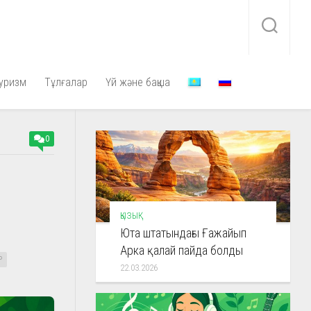
уризм
Тұлғалар
Үй және бақша
0
»
ҚЫЗЫҚ
Юта штатындағы Ғажайып
Арка қалай пайда болды
Р
22.03.2026