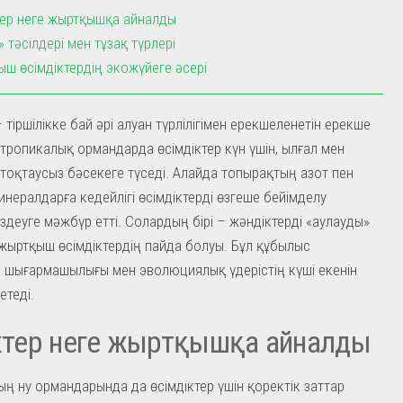
ктер неге жыртқышқа айналды
» тәсілдері мен тұзақ түрлері
ш өсімдіктердің экожүйеге әсері
 тіршілікке бай әрі алуан түрлілігімен ерекшеленетін ерекше
 тропикалық ормандарда өсімдіктер күн үшін, ылғал мен
 тоқтаусыз бәсекеге түседі. Алайда топырақтың азот пен
инералдарға кедейлігі өсімдіктерді өзгеше бейімделу
здеуге мәжбүр етті. Солардың бірі – жәндіктерді «аулауды»
жыртқыш өсімдіктердің пайда болуы. Бұл құбылыс
 шығармашылығы мен эволюциялық үдерістің күші екенін
етеді.
іктер неге жыртқышқа айналды
ң ну ормандарында да өсімдіктер үшін қоректік заттар