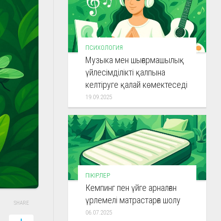
ПСИХОЛОГИЯ
Музыка мен шығармашылық
үйлесімділікті қалпына
келтіруге қалай көмектеседі
19.09.2025
ПІКІРЛЕР
Кемпинг пен үйге арналған
үрлемелі матрастарға шолу
SHARE
06.07.2025