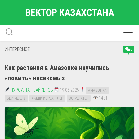
Перейти
ВЕКТОР КАЗАХСТАНА
к
содержанию
ИНТЕРЕСНОЕ
0
Как растения в Амазонке научились
«ловить» насекомых
НУРСУЛТАН БАЙКЕНОВ
19.06.2025
АМАЗОНКА
1481
БЕЙІМДЕЛУ
ЖӘНДІК ҚОРЕКТІЛЕР
ӨСІМДІКТЕР