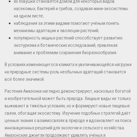
их ловушки становятся домом для некоторых видов
насекомых, бактерий и грибов, создавая мини-экосистемы
на одном листе;
наблюдения за этими видами помогают учёным понять
механизмы адаптации и эволюции растений;
популярность хищных растений способствует развитию
экотуризма и ботанических исследований, привлекая
внимание к проблемам сохранения биоразнообразия.
В условиях изменяющегося климата и увеличивающейся нагрузки
на природные системы роль необычных адаптаций становится
всё более значимой.
Растения Амазонки наглядно демонстрируют, насколько богатой
и изобретательной может быть природа. Хищные виды не только
выживают в тяжёлых условиях, но и формируют новые пищевые
связи, обогащая экосистему. Изучение подобных стратегий даёт
ценные знания о взаимосвязях в природе и вдохновляет на поиск
инновационных решений для экологии и сельского хозяйства.
Амазонские джунгли продолжают удивлять учёных и