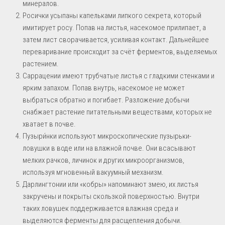
минералов.
Росички усыпаны капельками липкого секрета, который
имитирует росу. Попав на листья, насекомое прилипает, а
затем лист сворачивается, усиливая контакт. Дальнейшее
переваривание происходит за счёт ферментов, выделяемых
растением.
Саррацении имеют трубчатые листья с гладкими стенками и
ярким запахом. Попав внутрь, насекомое не может
выбраться обратно и погибает. Разложение добычи
снабжает растение питательными веществами, которых не
хватает в почве.
Пузыри́нки используют микроскопические пузырьки-
ловушки в воде или на влажной почве. Они всасывают
мелких рачков, личинок и других микроорганизмов,
используя мгновенный вакуумный механизм.
Дарлингтонии или «кобры» напоминают змею, их листья
закручены и покрыты скользкой поверхностью. Внутри
таких ловушек поддерживается влажная среда и
выделяются ферменты для расщепления добычи.