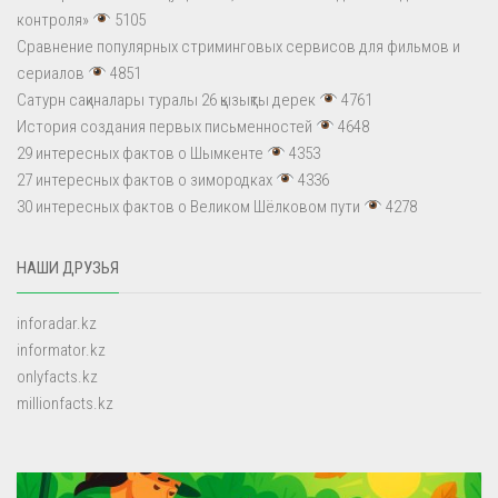
контроля»
5105
Сравнение популярных стриминговых сервисов для фильмов и
сериалов
4851
Сатурн сақиналары туралы 26 қызықты дерек
4761
История создания первых письменностей
4648
29 интересных фактов о Шымкенте
4353
27 интересных фактов о зимородках
4336
30 интересных фактов о Великом Шёлковом пути
4278
НАШИ ДРУЗЬЯ
inforadar.kz
informator.kz
onlyfacts.kz
millionfacts.kz