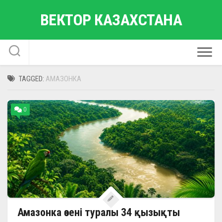
Skip
ВЕКТОР КАЗАХСТАНА
to
content
TAGGED:
АМАЗОНКА
0
Амазонка өзені туралы 34 қызықты