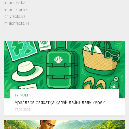
inforadar.kz
informator.kz
onlyfacts.kz
millionfacts.kz
ТУРИЗМ
Аралдарға саяхатқа қалай дайындалу керек
07.07.2025