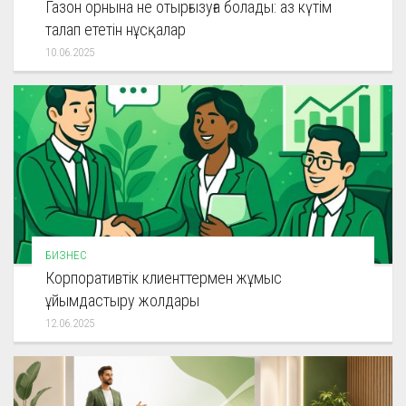
Газон орнына не отырғызуға болады: аз күтім
талап ететін нұсқалар
10.06.2025
БИЗНЕС
Корпоративтік клиенттермен жұмыс
ұйымдастыру жолдары
12.06.2025