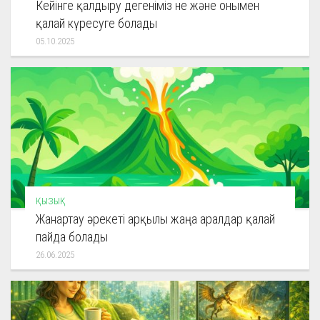
Кейінге қалдыру дегеніміз не және онымен
қалай күресуге болады
05.10.2025
ҚЫЗЫҚ
Жанартау әрекеті арқылы жаңа аралдар қалай
пайда болады
26.06.2025