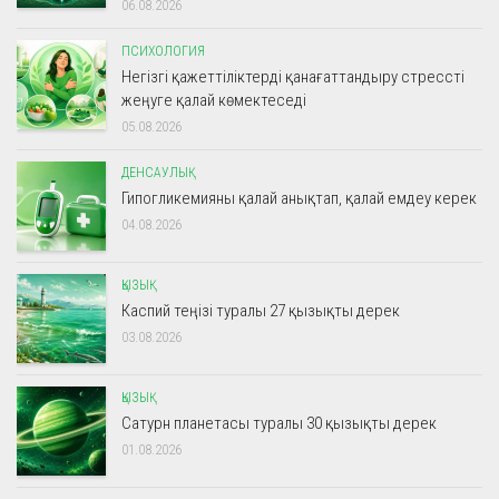
06.08.2026
ПСИХОЛОГИЯ
Негізгі қажеттіліктерді қанағаттандыру стрессті
жеңуге қалай көмектеседі
05.08.2026
ДЕНСАУЛЫҚ
Гипогликемияны қалай анықтап, қалай емдеу керек
04.08.2026
ҚЫЗЫҚ
Каспий теңізі туралы 27 қызықты дерек
03.08.2026
ҚЫЗЫҚ
Сатурн планетасы туралы 30 қызықты дерек
01.08.2026