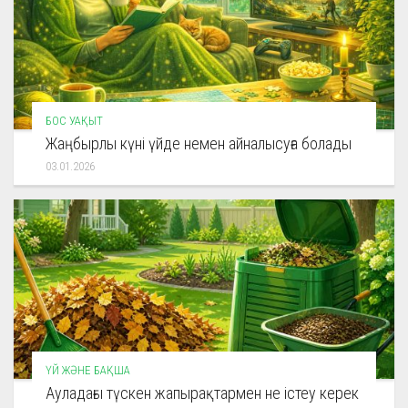
БОС УАҚЫТ
Жаңбырлы күні үйде немен айналысуға болады
03.01.2026
ҮЙ ЖӘНЕ БАҚША
Ауладағы түскен жапырақтармен не істеу керек