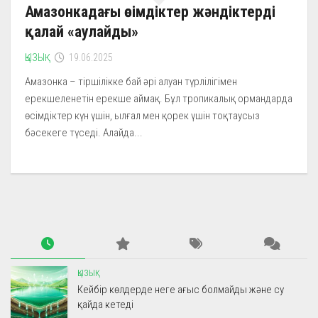
Амазонкадағы өсімдіктер жәндіктерді
қалай «аулайды»
ҚЫЗЫҚ
19.06.2025
Амазонка – тіршілікке бай әрі алуан түрлілігімен
ерекшеленетін ерекше аймақ. Бұл тропикалық ормандарда
өсімдіктер күн үшін, ылғал мен қорек үшін тоқтаусыз
бәсекеге түседі. Алайда...
ҚЫЗЫҚ
Кейбір көлдерде неге ағыс болмайды және су
қайда кетеді