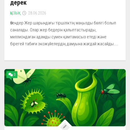
дерек
ҚЫЗЫҚ
28.06.2026
Өзендер Жер шарындағы тіршіліктің маңызды бөлігі болып
саналады. Олар жер бедерін қалыптастырады,
миллиондаған адамды сумен қамтамасыз етеді және
бірегей табиғи экожүйелердің дамуына жағдай жасайды....
0