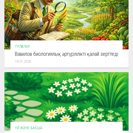
ТҰЛҒАЛАР
Вавилов биологиялық әртүрлілікті қалай зерттеді
18.01.2026
ҮЙ ЖӘНЕ БАҚША