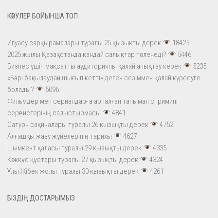
КӨРУЛЕР БОЙЫНША ТОП
Игуасу сарқырамалары туралы 25 қызықты дерек
18425
2025 жылы Қазақстанда қандай салықтар төленеді?
5446
Бизнес үшін мақсатты аудиторияны қалай анықтау керек
5235
«Бәрі бақылаудан шығып кетті» деген сезіммен қалай күресуге
болады?
5096
Фильмдер мен сериалдарға арналған танымал стриминг
сервистерінің салыстырмасы
4841
Сатурн сақиналары туралы 26 қызықты дерек
4752
Алғашқы жазу жүйелерінің тарихы
4627
Шымкент қаласы туралы 29 қызықты дерек
4335
Көкқұс құстары туралы 27 қызықты дерек
4324
Ұлы Жібек жолы туралы 30 қызықты дерек
4261
БІЗДІҢ ДОСТАРЫМЫЗ