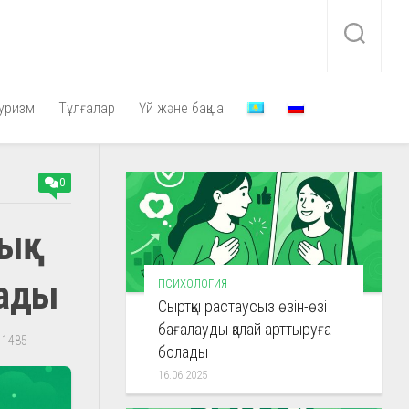
уризм
Тұлғалар
Үй және бақша
0
лық
лады
ПСИХОЛОГИЯ
Сыртқы растаусыз өзін-өзі
бағалауды қалай арттыруға
1485
болады
16.06.2025