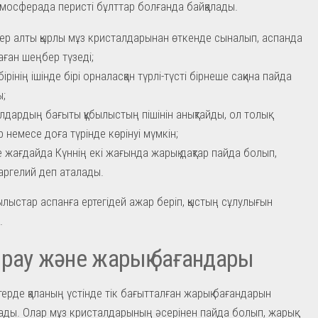
мосферада перисті бұлттар болғанда байқалады.
ер алты қырлы мұз кристалдарынан өткенде сыналып, аспанда
аған шеңбер түзеді;
ірінің ішінде бірі орналасқан түрлі-түсті бірнеше сақина пайда
;
лдардың бағыты құбылыстың пішінін анықтайды, ол толық
 немесе доға түрінде көрінуі мүмкін;
 жағдайда Күннің екі жағында жарық дақтар пайда болып,
аргелий деп аталады.
ылыстар аспанға ертегідей ажар беріп, қыстың сұлулығын
.
рау және жарық бағандары
ерде қаланың үстінде тік бағытталған жарық бағандарын
ады. Олар мұз кристалдарының әсерінен пайда болып, жарық