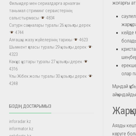
жоғарғы ат
Фильмдер мен сериалдарға арналған
танымал стриминг сервистерінің
сәулел
салыстырмасы
4834
жарқыр
Сатурн сақиналары туралы 26 қызықты дерек
кейде б
4744
Алғашқы жазу жүйелерінің тарихы
4623
болады
Шымкент қаласы туралы 29 қызықты дерек
криста
4323
шеңбер
Көкқұс құстары туралы 27 қызықты дерек
ерекше
4316
олар п
Ұлы Жібек жолы туралы 30 қызықты дерек
4248
Мұндай құб
айқындайды
БІЗДІҢ ДОСТАРЫМЫЗ
Жарқы
inforadar.kz
Аязды кешт
informator.kz
көруге бол