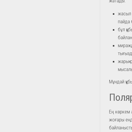
жатады.
жасыл 
пайда 
бұл құ
байлан
миражд
тығызд
жарық 
мысалы
Мұндай құб
Поля
Ең көркем 
жоғары енд
байланыст