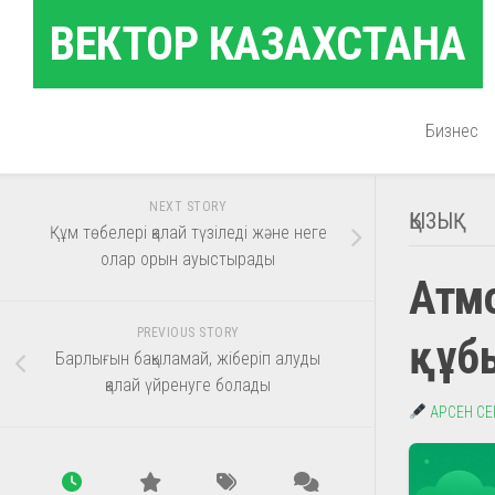
Skip
ВЕКТОР КАЗАХСТАНА
to
content
Бизнес
NEXT STORY
ҚЫЗЫҚ
Құм төбелері қалай түзіледі және неге
олар орын ауыстырады
Атм
PREVIOUS STORY
құб
Барлығын бақыламай, жіберіп алуды
қалай үйренуге болады
АРСЕН С