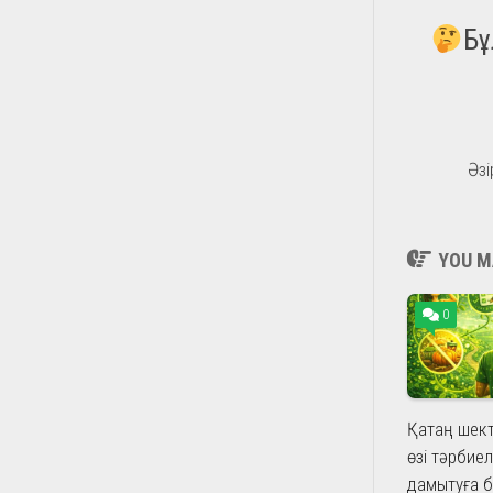
Бұ
Әзі
YOU MA
0
Қатаң шекте
өзі тәрбиел
дамытуға 