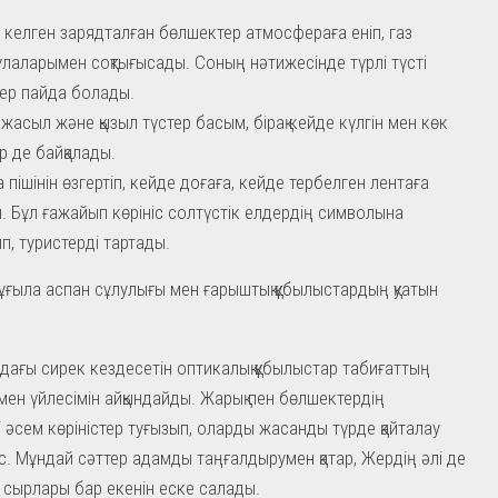
 келген зарядталған бөлшектер атмосфераға еніп, газ
лаларымен соқтығысады. Соның нәтижесінде түрлі түсті
ер пайда болады.
 жасыл және қызыл түстер басым, бірақ кейде күлгін мен көк
р де байқалады.
 пішінін өзгертіп, кейде доғаға, кейде тербелген лентаға
ы. Бұл ғажайып көрініс солтүстік елдердің символына
п, туристерді тартады.
ұғыла аспан сұлулығы мен ғарыштық құбылыстардың қуатын
ағы сирек кездесетін оптикалық құбылыстар табиғаттың
 мен үйлесімін айқындайды. Жарық пен бөлшектердің
і әсем көріністер туғызып, оларды жасанды түрде қайталау
с. Мұндай сәттер адамды таңғалдырумен қатар, Жердің әлі де
сырлары бар екенін еске салады.