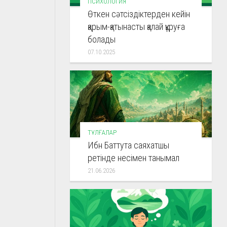
ПСИХОЛОГИЯ
Өткен сәтсіздіктерден кейін
қарым-қатынасты қалай құруға
болады
07.10.2025
ТҰЛҒАЛАР
Ибн Баттута саяхатшы
ретінде несімен танымал
21.06.2026