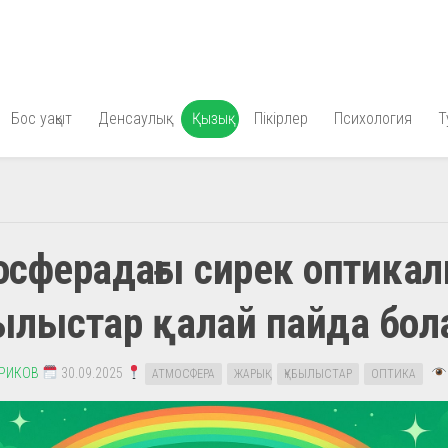
Бос уақыт
Денсаулық
Қызық
Пікірлер
Психология
Т
осферадағы сирек оптика
ылыстар қалай пайда бо
ЕРИКОВ
30.09.2025
АТМОСФЕРА
ЖАРЫҚ
ҚҰБЫЛЫСТАР
ОПТИКА