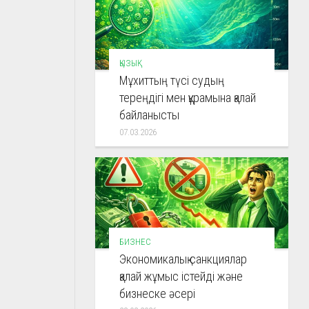
ҚЫЗЫҚ
Мұхиттың түсі судың
тереңдігі мен құрамына қалай
байланысты
07.03.2026
БИЗНЕС
Экономикалық санкциялар
қалай жұмыс істейді және
бизнеске әсері