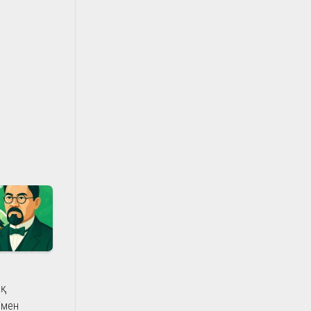
қ
імен