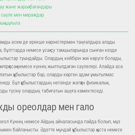
ау және жарық бағандары
 сәуле мен мираждар
ық шұғыла
амды әсем де ерекше көріністерімен таңғалдыра алады.
а, бұлттарда немесе ұсақ су тамшыларында сынған кезде
былыстар туындайды. Олардың кейбірін жиі көруге болады,
мпірқосақ немесе күннің жылтылдаған сәулелері. Алайда аса
алатын құбылыстар бар, оларды көрген адам ұмытылмас
неді. Бұл құбылыстардың негізінде жатқан физикалық
рды түсіну олардың табиғатын ашуға көмектеседі.
жды ореолдар мен гало
реол Күннің немесе Айдың айналасында пайда болып, мұз
ымен байланысты. Әдетте мұндай құбылыстар қыста немесе