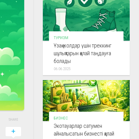
ТУРИЗМ
Ұзақ жолдар үшін треккинг
шұлықтарын қалай таңдауға
болады
06.06.2025
БИЗНЕС
SHARE
Экотауарлар сатумен
айналысатын бизнесті қалай