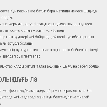
сәуле Күн көкжиекке батып бара жатқанда немесе шыққанда
болады;
былыс жарықтың әртүрлі толқын ұзындықтарының сынуымен
ысты, соңғы болып жасыл түс көрінеді;
ар ыстық күндері жиі байқалады, өйткені ауа қабаттарының
ығы әртүрлі болады;
сәулесінің ауытқуы нәтижесінде жоқ нәрсенің бейнесі көрінеді,
, шөлдегі су іспетті елес.
ылыстар қиялды оятып, талай аңыздың шығуына себеп болды.
рлық шұғыла
атмосфералық құбылыстардың бірі – полярлық шұғыла. Ол
іктерде жиі кездеседі және Күн белсенділігіне тікелей
ы.