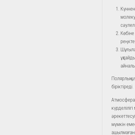
Күннен
молеку
сәулел
Көбіне
реңкте
Шұғыла
ұқсайд
айналы
Полярлық ш
біріктіреді.
Атмосферад
күрделілігі
әрекеттесу
мүмкін еме
ашылмаған 