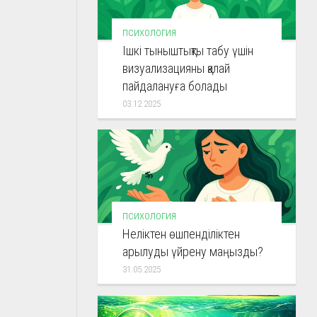
ПСИХОЛОГИЯ
Ішкі тыныштықты табу үшін
визуализацияны қалай
пайдалануға болады
03.12.2025
ПСИХОЛОГИЯ
Неліктен өшпенділіктен
арылуды үйрену маңызды?
31.05.2025