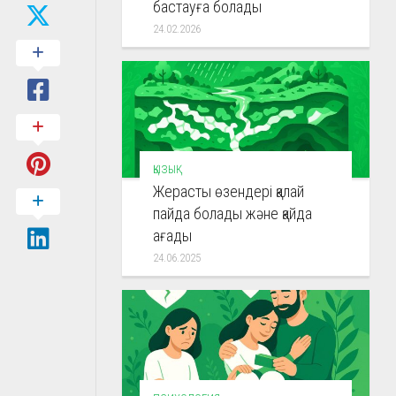
бастауға болады
24.02.2026
ҚЫЗЫҚ
Жерасты өзендері қалай
пайда болады және қайда
ағады
24.06.2025