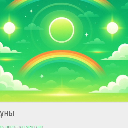
ұны
ы ореолдар мен гало