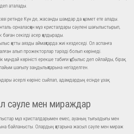
деп аталады.
көзі ретінде Күн де, жасанды шамдар да қызмет ете алады.
нталь орналасқан мұз кристалдары сәулені шағылыстырып,
ік баған секілді әсер қалдырады.
былыс қатты аязды аймақтарда жиі кездеседі. Ол аспанға
алған алып прожекторлар тәрізді болып көрінеді.
ік мұндай көріністі ерекше табиғи құбылыс деп ойлайды, бірақ
апайым шағылу заңдылықтарына негізделген.
ндары әсерлі көрініс сыйлап, адамдардың есінде ұзақ
л сәуле мен мираждар
ылыстар мұз кристалдарымен емес, ауаның тығыздығы мен
ына байланысты. Олардың қатарына жасыл сәуле мен мираж