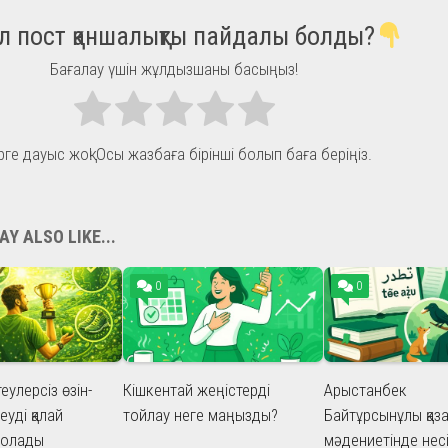
л пост қаншалықты пайдалы болды?
Бағалау үшін жұлдызшаны басыңыз!
рге дауыс жоқ! Осы жазбаға бірінші болып баға беріңіз.
Y ALSO LIKE...
0
0
улерсіз өзін-
Кішкентай жеңістерді
Арыстанбек
еуді қалай
тойлау неге маңызды?
Байтұрсынұлы қаза
болады
мәдениетінде нес