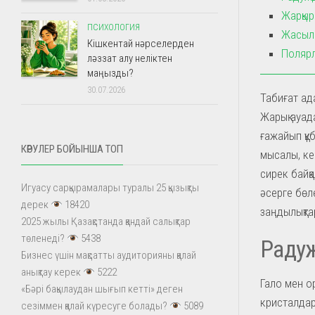
Жарқыр
ПСИХОЛОГИЯ
Жасыл
Кішкентай нәрселерден
Полярл
ләззат алу неліктен
маңызды?
30.07.2026
Табиғат ад
Жарық ауад
ғажайып құ
КӨРУЛЕР БОЙЫНША ТОП
мысалы, ке
сирек байқ
Игуасу сарқырамалары туралы 25 қызықты
әсерге бөле
дерек
18420
заңдылықта
2025 жылы Қазақстанда қандай салықтар
төленеді?
5438
Раду
Бизнес үшін мақсатты аудиторияны қалай
анықтау керек
5222
Гало мен о
«Бәрі бақылаудан шығып кетті» деген
кристалдар
сезіммен қалай күресуге болады?
5089