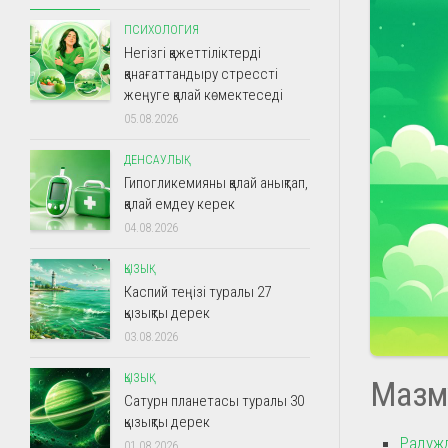
ПСИХОЛОГИЯ
Негізгі қажеттіліктерді
қанағаттандыру стрессті
жеңуге қалай көмектеседі
05.08.2026
ДЕНСАУЛЫҚ
Гипогликемияны қалай анықтап,
қалай емдеу керек
04.08.2026
ҚЫЗЫҚ
Каспий теңізі туралы 27
қызықты дерек
03.08.2026
ҚЫЗЫҚ
Мазм
Сатурн планетасы туралы 30
қызықты дерек
Радужд
01.08.2026