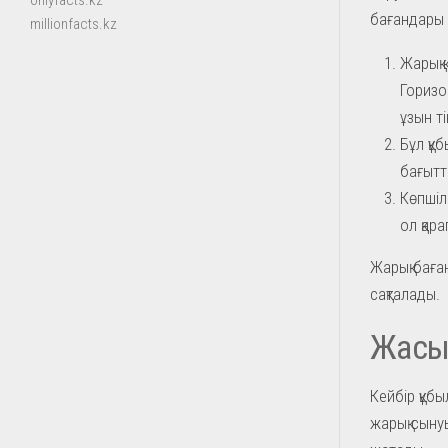
onlyfacts.kz
бағандары 
millionfacts.kz
Жарық 
Горизо
ұзын т
Бұл құ
бағытт
Көпшіл
ол қар
Жарық баға
сақталады.
Жасы
Кейбір құб
жарық сыну