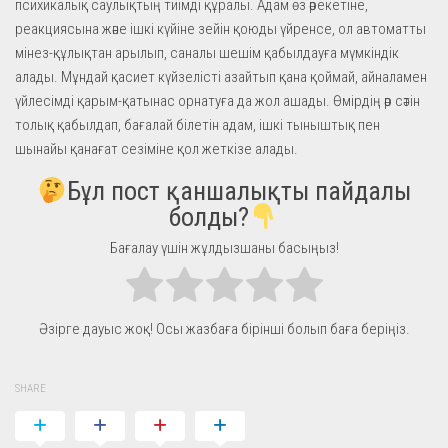
психикалық саулықтың тиімді құралы. Адам өз әрекетіне,
реакциясына және ішкі күйіне зейін қоюды үйренсе, ол автоматты
мінез-құлықтан арылып, саналы шешім қабылдауға мүмкіндік
алады. Мұндай қасиет күйзелісті азайтып қана қоймай, айналамен
үйлесімді қарым-қатынас орнатуға да жол ашады. Өмірдің әр сәтін
толық қабылдап, бағалай білетін адам, ішкі тыныштық пен
шынайы қанағат сезіміне қол жеткізе алады.
Бұл пост қаншалықты пайдалы
болды?
Бағалау үшін жұлдызшаны басыңыз!
Әзірге дауыс жоқ! Осы жазбаға бірінші болып баға беріңіз.
SHARE