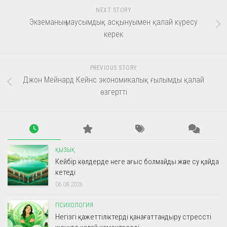
NEXT STORY
Экземаның маусымдық асқынуымен қалай күресу
керек
PREVIOUS STORY
Джон Мейнард Кейнс экономикалық ғылымды қалай
өзгертті
ҚЫЗЫҚ
Кейбір көлдерде неге ағыс болмайды және су қайда
кетеді
06.08.2026
ПСИХОЛОГИЯ
Негізгі қажеттіліктерді қанағаттандыру стрессті