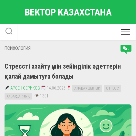
Skip
ВЕКТОР КАЗАХСТАНА
to
content
ПСИХОЛОГИЯ
0
Стрессті азайту үшін зейінділік әдеттерін
қалай дамытуға болады
АРСЕН СЕРИКОВ
14.06.2025
АЛАҢДАУШЫЛЫҚ
СТРЕСС
1301
ХАБАРДАРЛЫҚ