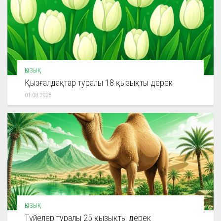
ҚЫЗЫҚ
Қызғалдақтар туралы 18 қызықты дерек
01.08.2025
ҚЫЗЫҚ
Түйелер туралы 25 қызықты дерек