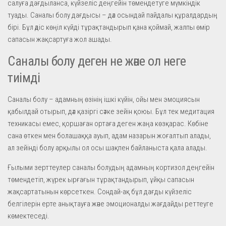
салуға дағдыланса, күйзеліс деңгейін төмендетуге мүмкіндік
туады. Саналы болу дағдысы – дәл осындай пайдалы құралдардың
бірі. Бұл әдіс көңіл күйді тұрақтандырып қана қоймай, жалпы өмір
сапасын жақсартуға жол ашады.
Саналы болу деген не және ол неге
тиімді
Саналы болу – адамның өзінің ішкі күйін, ойы мен эмоциясын
қабылдай отырып, дәл қазіргі сәтке зейін қоюы. Бұл тек медитация
техникасы емес, қоршаған ортаға деген жаңа көзқарас. Көбіне
сана өткен мен болашаққа ауып, адам назарын жоғалтып алады,
ал зейінді болу арқылы ол осы шақпен байланыста қала алады.
Ғылыми зерттеулер саналы болудың адамның кортизол деңгейін
төмендетіп, жүрек ырғағын тұрақтандырып, ұйқы сапасын
жақсартатынын көрсеткен. Сондай-ақ бұл дағды күйзеліс
белгілерін ерте анықтауға және эмоционалды жағдайды реттеуге
көмектеседі.