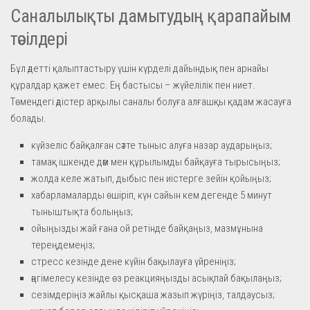
Саналылықты дамытудың қарапайым
тәсілдері
Бұл әдетті қалыптастыру үшін күрделі дайындық пен арнайы
құралдар қажет емес. Ең бастысы – жүйелілік пен ниет.
Төмендегі әдістер арқылы саналы болуға алғашқы қадам жасауға
болады.
күйзеліс байқалған сәтте тыныс алуға назар аударыңыз;
тамақ ішкенде дәм мен құрылымды байқауға тырысыңыз;
жолда келе жатып, дыбыс пен иістерге зейін қойыңыз;
хабарламаларды өшіріп, күн сайын кем дегенде 5 минут
тыныштықта болыңыз;
ойыңызды жай ғана ой ретінде байқаңыз, мазмұнына
тереңдемеңіз;
стресс кезінде дене күйін бақылауға үйреніңіз;
әңгімелесу кезінде өз реакцияңызды асықпай бақылаңыз;
сезімдеріңіз жайлы қысқаша жазып жүріңіз, талдаусыз;