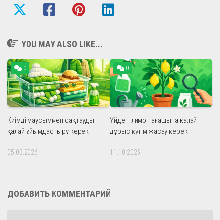
YOU MAY ALSO LIKE...
0
0
Киімді маусыммен сақтауды
Үйдегі лимон ағашына қалай
қалай ұйымдастыру керек
дұрыс күтім жасау керек
05.03.2026
11.10.2025
ДОБАВИТЬ КОММЕНТАРИЙ