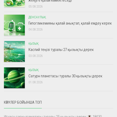
жеңуге қалай көмектеседі
05.08.2026
ДЕНСАУЛЫҚ
Гипогликемияны қалай анықтап, қалай емдеу керек
04.08.2026
ҚЫЗЫҚ
Каспий теңізі туралы 27 қызықты дерек
03.08.2026
ҚЫЗЫҚ
Сатурн планетасы туралы 30 қызықты дерек
01.08.2026
КӨРУЛЕР БОЙЫНША ТОП
Игуасу сарқырамалары туралы 25 қызықты дерек
18430