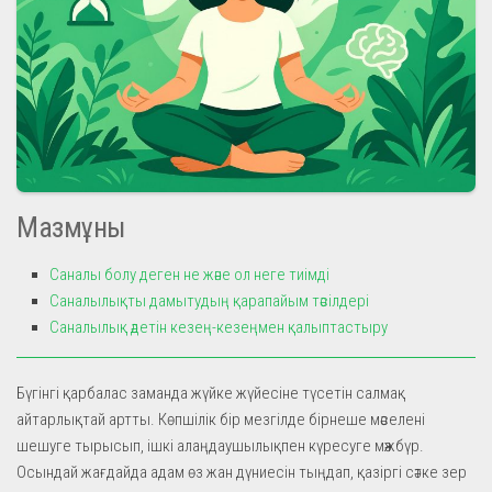
Мазмұны
Саналы болу деген не және ол неге тиімді
Саналылықты дамытудың қарапайым тәсілдері
Саналылық әдетін кезең-кезеңмен қалыптастыру
Бүгінгі қарбалас заманда жүйке жүйесіне түсетін салмақ
айтарлықтай артты. Көпшілік бір мезгілде бірнеше мәселені
шешуге тырысып, ішкі алаңдаушылықпен күресуге мәжбүр.
Осындай жағдайда адам өз жан дүниесін тыңдап, қазіргі сәтке зер