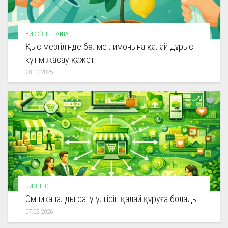
ҮЙ ЖӘНЕ БАҚША
Қыс мезгілінде бөлме лимонына қалай дұрыс
күтім жасау қажет
28.10.2025
БИЗНЕС
Омниканалды сату үлгісін қалай құруға болады
07.02.2026