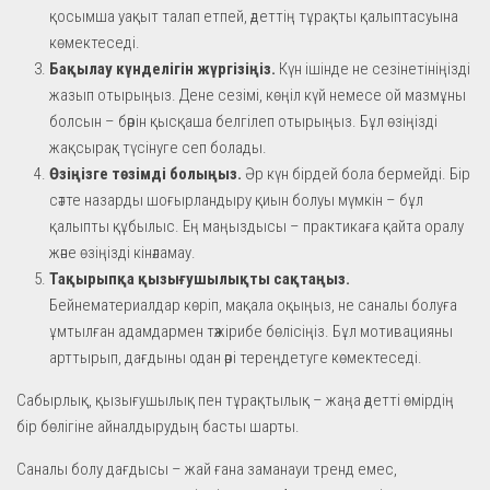
қосымша уақыт талап етпей, әдеттің тұрақты қалыптасуына
көмектеседі.
Бақылау күнделігін жүргізіңіз.
Күн ішінде не сезінетініңізді
жазып отырыңыз. Дене сезімі, көңіл күй немесе ой мазмұны
болсын – бәрін қысқаша белгілеп отырыңыз. Бұл өзіңізді
жақсырақ түсінуге сеп болады.
Өзіңізге төзімді болыңыз.
Әр күн бірдей бола бермейді. Бір
сәтте назарды шоғырландыру қиын болуы мүмкін – бұл
қалыпты құбылыс. Ең маңыздысы – практикаға қайта оралу
және өзіңізді кінәламау.
Тақырыпқа қызығушылықты сақтаңыз.
Бейнематериалдар көріп, мақала оқыңыз, не саналы болуға
ұмтылған адамдармен тәжірибе бөлісіңіз. Бұл мотивацияны
арттырып, дағдыны одан әрі тереңдетуге көмектеседі.
Сабырлық, қызығушылық пен тұрақтылық – жаңа әдетті өмірдің
бір бөлігіне айналдырудың басты шарты.
Саналы болу дағдысы – жай ғана заманауи тренд емес,