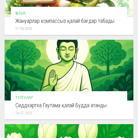
ҚЫЗЫҚ
Жануарлар компассыз қалай бағдар табады
07.04.2026
ТҰЛҒАЛАР
Сиддхартха Гаутама қалай Будда атанды
16.07.2025