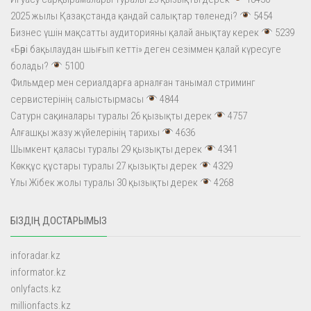
2025 жылы Қазақстанда қандай салықтар төленеді?
5454
Бизнес үшін мақсатты аудиторияны қалай анықтау керек
5239
«Бәрі бақылаудан шығып кетті» деген сезіммен қалай күресуге
болады?
5100
Фильмдер мен сериалдарға арналған танымал стриминг
сервистерінің салыстырмасы
4844
Сатурн сақиналары туралы 26 қызықты дерек
4757
Алғашқы жазу жүйелерінің тарихы
4636
Шымкент қаласы туралы 29 қызықты дерек
4341
Көкқұс құстары туралы 27 қызықты дерек
4329
Ұлы Жібек жолы туралы 30 қызықты дерек
4268
БІЗДІҢ ДОСТАРЫМЫЗ
inforadar.kz
informator.kz
onlyfacts.kz
millionfacts.kz