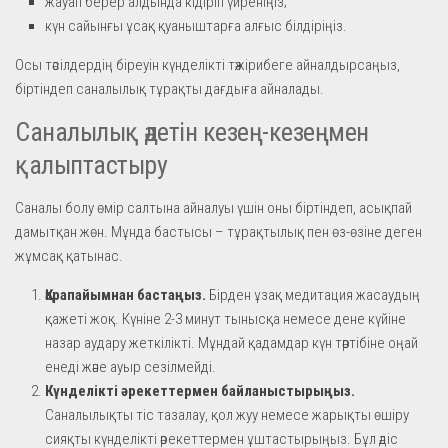
жауап берер алдында кідіріп үйреніңіз;
күн сайынғы ұсақ қуаныштарға алғыс білдіріңіз.
Осы тәсілдердің біреуін күнделікті тәжірибеге айналдырсаңыз,
біртіндеп саналылық тұрақты дағдыға айналады.
Саналылық әдетін кезең-кезеңмен
қалыптастыру
Саналы болу өмір салтына айналуы үшін оны біртіндеп, асықпай
дамытқан жөн. Мұнда бастысы – тұрақтылық пен өз-өзіне деген
жұмсақ қатынас.
Қарапайымнан бастаңыз.
Бірден ұзақ медитация жасаудың
қажеті жоқ. Күніне 2-3 минут тынысқа немесе дене күйіне
назар аудару жеткілікті. Мұндай қадамдар күн тәртібіне оңай
енеді және ауыр сезілмейді.
Күнделікті әрекеттермен байланыстырыңыз.
Саналылықты тіс тазалау, қол жуу немесе жарықты өшіру
сияқты күнделікті әрекеттермен ұштастырыңыз. Бұл әдіс