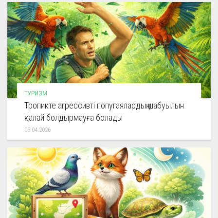
ТУРИЗМ
Тропикте агрессивті попугаялардың шабуылын
қалай болдырмауға болады
03.04.2026