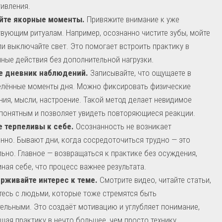
ивления.
йте якорные моменты.
Привяжите внимание к уже
вующим ритуалам. Например, осознанно чистите зубы, мойте
ли выключайте свет. Это помогает встроить практику в
ные действия без дополнительной нагрузки.
е дневник наблюдений.
Записывайте, что ощущаете в
елённые моменты дня. Можно фиксировать физические
ия, мысли, настроение. Такой метод делает невидимое
понятным и позволяет увидеть повторяющиеся реакции.
е терпеливы к себе.
Осознанность не возникает
нно. Бывают дни, когда сосредоточиться трудно — это
ьно. Главное — возвращаться к практике без осуждения,
ная себе, что процесс важнее результата.
рживайте интерес к теме.
Смотрите видео, читайте статьи,
есь с людьми, которые тоже стремятся быть
ельными. Это создаёт мотивацию и углубляет понимание,
щая практику в нечто большее, чем просто технику.