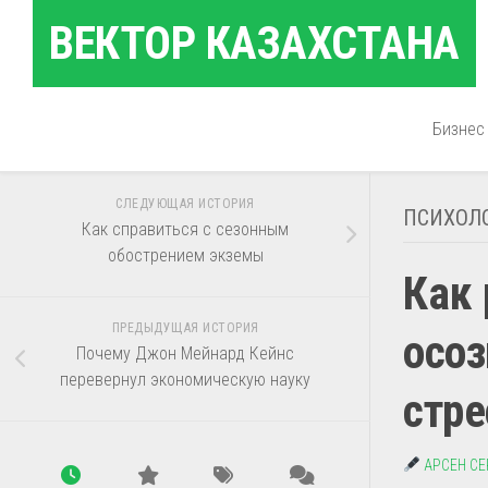
Перейти
ВЕКТОР КАЗАХСТАНА
к
содержанию
Бизнес
СЛЕДУЮЩАЯ ИСТОРИЯ
ПСИХОЛ
Как справиться с сезонным
обострением экземы
Как 
ПРЕДЫДУЩАЯ ИСТОРИЯ
осоз
Почему Джон Мейнард Кейнс
перевернул экономическую науку
стре
АРСЕН С