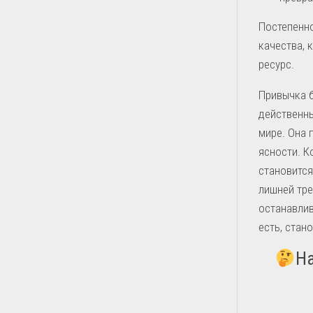
Постепенно
качества, 
ресурс.
Привычка б
действенн
мире. Она 
ясности. К
становится
лишней тре
останавлив
есть, стан
На