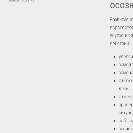
millionfacts.kz
осоз
Развитие э
дорогостоя
внутренняя
действий.
уделяй
замедл
замеча
отключ
день;
отмеча
провер
ситуац
наблюд
записы