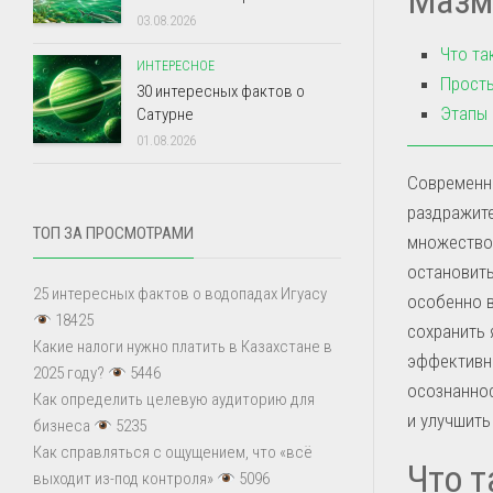
03.08.2026
Что та
ИНТЕРЕСНОЕ
Просты
30 интересных фактов о
Этапы 
Сатурне
01.08.2026
Современны
раздражите
ТОП ЗА ПРОСМОТРАМИ
множеством
остановить
25 интересных фактов о водопадах Игуасу
особенно в
18425
сохранить 
Какие налоги нужно платить в Казахстане в
эффективны
2025 году?
5446
осознаннос
Как определить целевую аудиторию для
и улучшить
бизнеса
5235
Как справляться с ощущением, что «всё
Что т
выходит из-под контроля»
5096