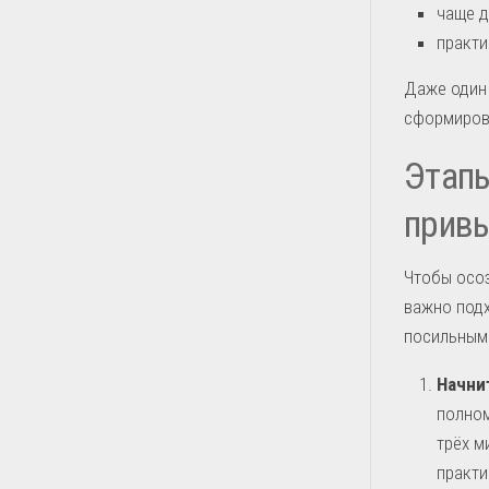
чаще д
практи
Даже один 
сформирова
Этап
прив
Чтобы осоз
важно подх
посильным 
Начнит
полном
трёх м
практи