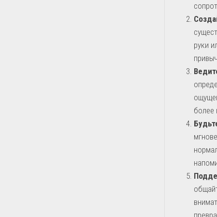
сопрот
Созда
сущест
руки и
привыч
Ведит
опред
ощущен
более 
Будьт
мгнове
нормал
напоми
Подде
общайт
внимат
превра