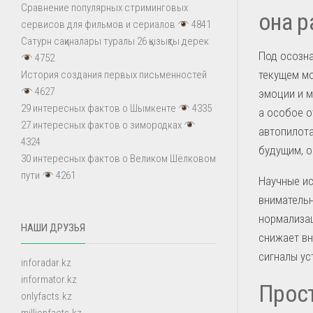
Сравнение популярных стриминговых
она р
сервисов для фильмов и сериалов
4841
Сатурн сақиналары туралы 26 қызықты дерек
Под осозна
4752
текущем мо
История создания первых письменностей
4627
эмоции и м
29 интересных фактов о Шымкенте
4335
а особое о
27 интересных фактов о зимородках
автопилота
4324
будущим, о
30 интересных фактов о Великом Шёлковом
пути
4261
Научные ис
внимательн
нормализац
НАШИ ДРУЗЬЯ
снижает вн
сигналы ус
inforadar.kz
informator.kz
Прост
onlyfacts.kz