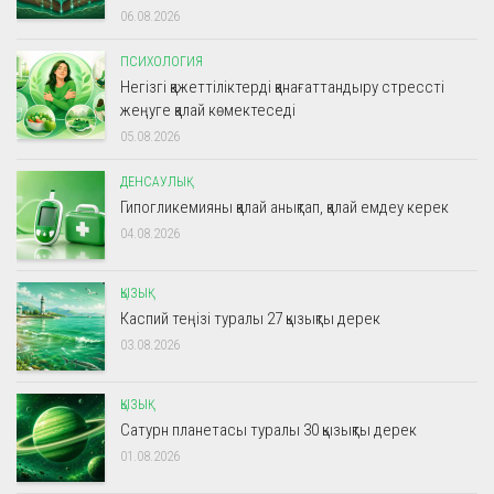
06.08.2026
ПСИХОЛОГИЯ
Негізгі қажеттіліктерді қанағаттандыру стрессті
жеңуге қалай көмектеседі
05.08.2026
ДЕНСАУЛЫҚ
Гипогликемияны қалай анықтап, қалай емдеу керек
04.08.2026
ҚЫЗЫҚ
Каспий теңізі туралы 27 қызықты дерек
03.08.2026
ҚЫЗЫҚ
Сатурн планетасы туралы 30 қызықты дерек
01.08.2026