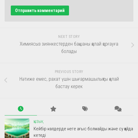
NEXT STORY
Химиясыз зиянкестерден бақшаны қалай қорғауға
болады
PREVIOUS STORY
Нәтиже емес, рахат үшін шығармашылықты қалай
бастау керек
ҚЫЗЫҚ
Кейбір көлдерде неге ағыс болмайды және су қайда
кетеді