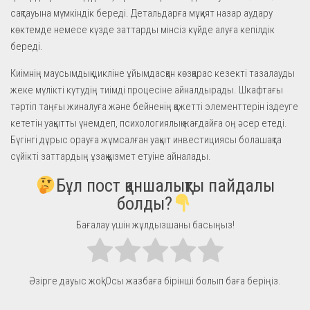
сақтауына мүмкіндік береді. Детальдарға мұқият назар аудару
көктемде немесе күзде заттарды мінсіз күйде алуға кепілдік
береді.
Киімнің маусымдық цикліне ұйымдасқан көзқарас кезекті тазалауды
жеке мүлікті күтудің тиімді процесіне айналдырады. Шкафтағы
тәртіп таңғы жиналуға және бейненің қажетті элементтерін іздеуге
кететін уақытты үнемдеп, психологиялық жағдайға оң әсер етеді.
Бүгінгі дұрыс орауға жұмсалған уақыт инвестициясы болашақта
сүйікті заттардың ұзақ қызмет етуіне айналады.
Бұл пост қаншалықты пайдалы
болды?
Бағалау үшін жұлдызшаны басыңыз!
Әзірге дауыс жоқ! Осы жазбаға бірінші болып баға беріңіз.