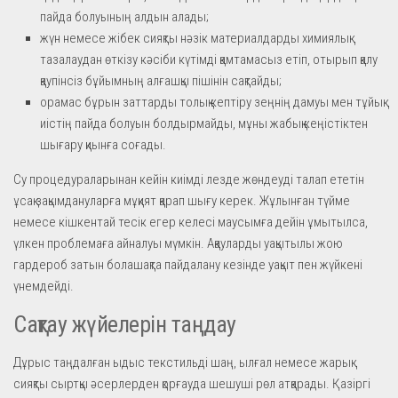
пайда болуының алдын алады;
жүн немесе жібек сияқты нәзік материалдарды химиялық
тазалаудан өткізу кәсіби күтімді қамтамасыз етіп, отырып қалу
қаупінсіз бұйымның алғашқы пішінін сақтайды;
орамас бұрын заттарды толық кептіру зеңнің дамуы мен тұйық
иістің пайда болуын болдырмайды, мұны жабық кеңістіктен
шығару қиынға соғады.
Су процедураларынан кейін киімді лезде жөндеуді талап ететін
ұсақ зақымдануларға мұқият қарап шығу керек. Жұлынған түйме
немесе кішкентай тесік егер келесі маусымға дейін ұмытылса,
үлкен проблемаға айналуы мүмкін. Ақауларды уақытылы жою
гардероб затын болашақта пайдалану кезінде уақыт пен жүйкені
үнемдейді.
Сақтау жүйелерін таңдау
Дұрыс таңдалған ыдыс текстильді шаң, ылғал немесе жарық
сияқты сыртқы әсерлерден қорғауда шешуші рөл атқарады. Қазіргі