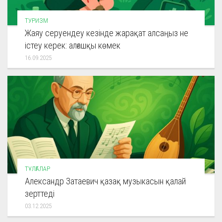
ТУРИЗМ
Жаяу серуендеу кезінде жарақат алсаңыз не
істеу керек: алғашқы көмек
16.09.2025
ТҰЛҒАЛАР
Александр Затаевич қазақ музыкасын қалай
зерттеді
03.12.2025