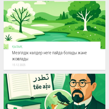
ҚЫЗЫҚ
Мезгілдік көлдер неге пайда болады және
жоғалады
15.12.2025