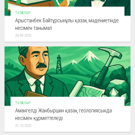
ТҰЛҒАЛАР
Арыстанбек Байтұрсынұлы қазақ мәдениетінде
несімен танымал
24.09.2025
ТҰЛҒАЛАР
Амангелді Жанбыршин қазақ геологиясында
несімен құрметтеледі
31.10.2025