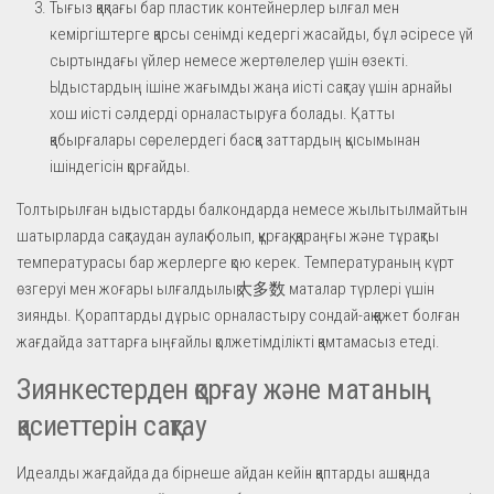
Тығыз қақпағы бар пластик контейнерлер ылғал мен
кеміргіштерге қарсы сенімді кедергі жасайды, бұл әсіресе үй
сыртындағы үйлер немесе жертөлелер үшін өзекті.
Ыдыстардың ішіне жағымды жаңа иісті сақтау үшін арнайы
хош иісті сәлдерді орналастыруға болады. Қатты
қабырғалары сөрелердегі басқа заттардың қысымынан
ішіндегісін қорғайды.
Толтырылған ыдыстарды балкондарда немесе жылытылмайтын
шатырларда сақтаудан аулақ болып, құрғақ, қараңғы және тұрақты
температурасы бар жерлерге қою керек. Температураның күрт
өзгеруі мен жоғары ылғалдылық大多数 маталар түрлері үшін
зиянды. Қораптарды дұрыс орналастыру сондай-ақ қажет болған
жағдайда заттарға ыңғайлы қолжетімділікті қамтамасыз етеді.
Зиянкестерден қорғау және матаның
қасиеттерін сақтау
Идеалды жағдайда да бірнеше айдан кейін қаптарды ашқанда