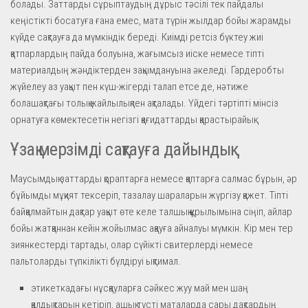
болады. Заттарды сұрыптаудың дұрыс тәсілі тек пайдалы
кеңістікті босатуға ғана емес, мата түрін жылдар бойы жарамды
күйде сақтауға да мүмкіндік береді. Киімді ретсіз бүктеу жиі
қатпарлардың пайда болуына, жағымсыз иіске немесе тіпті
материалдың жәндіктерден зақымдануына әкеледі. Гардеробты
жүйелеу аз уақыт пен күш-жігерді талап етсе де, нәтиже
болашақтағы толық жайлылықпен ақталады. Үйдегі тәртіпті мінсіз
орнатуға көмектесетін негізгі қағидаттарды қарастырайық.
Ұзақ мерзімді сақтауға дайындық
Маусымдық заттарды қораптарға немесе қаптарға салмас бұрын, әр
бұйымды мұқият тексеріп, тазалау шараларын жүргізу қажет. Тіпті
байқалмайтын дақтар уақыт өте келе талшық құрылымына сіңіп, айлар
бойы жатқаннан кейін жойылмас ақауға айналуы мүмкін. Кір мен тер
зиянкестерді тартады, олар сүйікті свитерлерді немесе
пальтоларды түпкілікті бүлдіруі ықтимал.
этикеткадағы нұсқауларға сәйкес жуу май мен шаң
қалдықтарын кетіріп, ашық түсті маталарда сары дақтардың