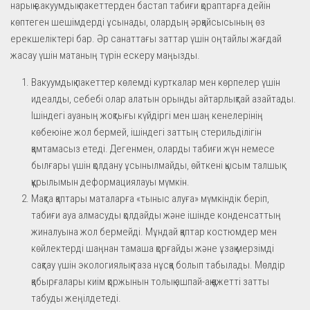
нарық вакуумдық пакеттерден бастап табиғи қораптарға дейін
көптеген шешімдерді ұсынады, олардың әрқайсысының өз
ерекшеліктері бар. Әр санаттағы заттар үшін оңтайлы жағдай
жасау үшін матаның түрін ескеру маңызды.
Вакуумдық пакеттер көлемді курткалар мен көрпелер үшін
идеалды, себебі олар алатын орынды айтарлықтай азайтады.
Ішіндегі ауаның жоқтығы күйдіргі мен шаң кенелерінің
көбеюіне жол бермей, ішіндегі заттың стерильділігін
қамтамасыз етеді. Дегенмен, оларды табиғи жүн немесе
былғары үшін қолдану ұсынылмайды, өйткені қысым талшық
құрылымын деформациялауы мүмкін.
Мақта қаптары маталарға «тыныс алуға» мүмкіндік беріп,
табиғи ауа алмасуды қолдайды және ішінде конденсаттың
жиналуына жол бермейді. Мұндай қаптар костюмдер мен
көйлектерді шаңнан тамаша қорғайды және ұзақ мерзімді
сақтау үшін экологиялық таза нұсқа болып табылады. Мөлдір
қабырғалары киім қоржынын толық ашпай-ақ қажетті затты
табуды жеңілдетеді.