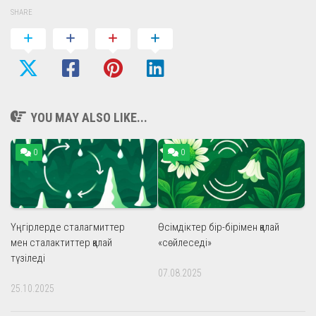
SHARE
YOU MAY ALSO LIKE...
0
0
Үңгірлерде сталагмиттер
Өсімдіктер бір-бірімен қалай
мен сталактиттер қалай
«сөйлеседі»
түзіледі
07.08.2025
25.10.2025