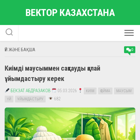
Skip
ВЕКТОР КАЗАХСТАНА
to
content
ҮЙ ЖӘНЕ БАҚША
0
Киімді маусыммен сақтауды қалай
ұйымдастыру керек
БЕКЗАТ АБДРАЗАКОВ
05.03.2026
КИІМ
ҚОЙМА
МАУСЫМ
682
ҮЙ
ҰЙЫМДАСТЫРУ