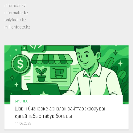
inforadar.kz
informator.kz
onlyfacts.kz
millionfacts.kz
БИЗНЕС
Шағын бизнеске арналған сайттар жасаудан
қалай табыс табуға болады
14.06.2025