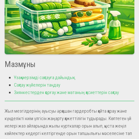
Мазмұны
Ұзақ мерзімді сақтауға дайындық
Сақтау жүйелерін таңдау
Зиянкестерден қорғау және матаның қасиеттерін сақтау
Жыл мезгілдерінің ауысуы әрқашан гардеробты қайта қарау және
күнделікті киім үлгісін жаңарту қажеттілігін тудырады. Көптеген үй
иелері жаз айларында жылы курткалар орын алып, қыста жеңіл
көйлектер кедергі келтіргенде орын тапшылығы мәселесіне тап