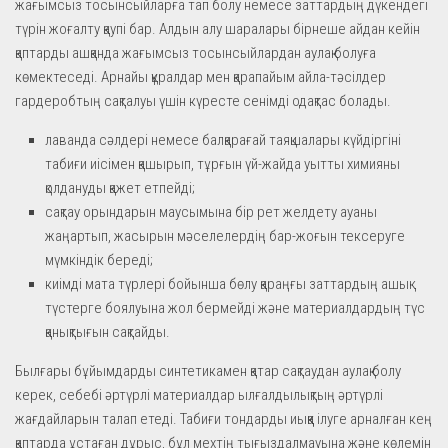
жағымсыз тосынсыйларға тап болу немесе заттардың дүкендегі
түрін жоғалту қаупі бар. Алдын алу шаралары бірнеше айдан кейін
қаптарды ашқанда жағымсыз тосынсыйлардан аулақ болуға
көмектеседі. Арнайы құралдар мен қарапайым айла-тәсілдер
гардеробтың сақталуы үшін күресте сенімді одақтас болады.
лаванда сәлдері немесе балқарағай таяқшалары күйдіргіні
табиғи иісімен қашырып, тұрғын үй-жайда уытты химияны
қолдануды қажет етпейді;
сақтау орындарын маусымына бір рет желдету ауаны
жаңартып, жасырын мәселелердің бар-жоғын тексеруге
мүмкіндік береді;
киімді мата түрлері бойынша бөлу қараңғы заттардың ашық
түстерге боялуына жол бермейді және материалдардың түс
қанықтығын сақтайды.
Былғары бұйымдарды синтетикамен қатар сақтаудан аулақ болу
керек, себебі әртүрлі материалдар ылғалдылықтың әртүрлі
жағдайларын талап етеді. Табиғи тондарды иыққа ілуге арналған кең
қаптарда ұстаған дұрыс, бұл мехтің тығыздалмауына және көлемін