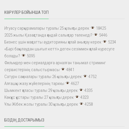
КӨРУЛЕР БОЙЫНША ТОП
Игуасу сарқырамалары туралы 25 қызықты дерек
18425
2025 жылы Қазақстанда қандай салықтар төленеді?
5446
Бизнес үшін мақсатты аудиторияны қалай анықтау керек
5234
«Бәрі бақылаудан шығып кетті» деген сезіммен қалай күресуге
болады?
5095
Фильмдер мен сериалдарға арналған танымал стриминг
сервистерінің салыстырмасы
4841
Сатурн сақиналары туралы 26 қызықты дерек
4752
Алғашқы жазу жүйелерінің тарихы
4627
Шымкент қаласы туралы 29 қызықты дерек
4335
Көкқұс құстары туралы 27 қызықты дерек
4323
Ұлы Жібек жолы туралы 30 қызықты дерек
4258
БІЗДІҢ ДОСТАРЫМЫЗ