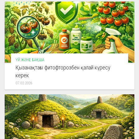
ҮЙ ЖӘНЕ БАҚША
Қызанақтағы фитофторозбен қалай күресу
керек
07.02.2026