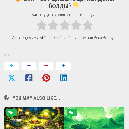
болды?
Бағалау үшін жұлдызшаны басыңыз!
Әзірге дауыс жоқ! Осы жазбаға бірінші болып баға беріңіз.
SHARE
YOU MAY ALSO LIKE...
0
0