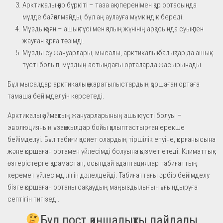
Арктикалық қар бүркіті – таза ақ оперенімен қар ортасында
мүлде байқалмайды, бұл аң аулауға мүмкіндік береді.
Мұздық қоян – ашық түсі мен қалың жүнінің арқасында суық пен
жауған қарға төзімді.
Мұзды су жануарлары, мысалы, арктикалық балықтар да ашық
түсті болып, мұздың астындағы орталарда жасырынады.
Бұл мысалдар арктикалық жаратылыстардың қоршаған ортаға
тамаша бейімделуін көрсетеді.
Арктикалық аймақтың жануарларының ашық түсті болуы –
эволюцияның ұзақ жылдар бойы қалыптастырған ерекше
бейімделуі. Бұл табиғи қасиет олардың тіршілік етуіне, қорғанысына
және қоршаған ортамен үйлесімді болуына қызмет етеді. Климаттық
өзгерістерге қарамастан, осындай адаптациялар табиғаттың
керемет үйлесімділігін дәлелдейді. Табиғаттағы әрбір бейімделу
бізге қоршаған ортаны сақтаудың маңыздылығын ұғындыруға
септігін тигізеді.
Бұл пост қаншалықты пайдалы