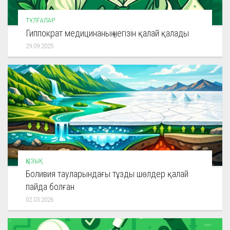
ТҰЛҒАЛАР
Гиппократ медицинаның негізін қалай қалады
29.09.2025
ҚЫЗЫҚ
Боливия тауларындағы тұзды шөлдер қалай
пайда болған
02.03.2026