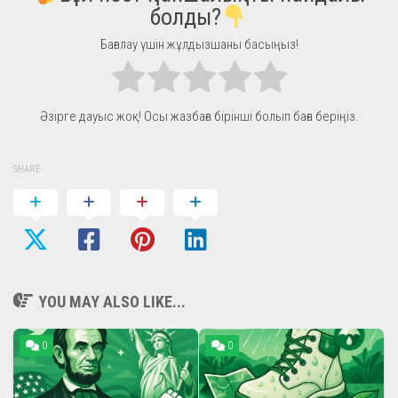
болды?
Бағалау үшін жұлдызшаны басыңыз!
Әзірге дауыс жоқ! Осы жазбаға бірінші болып баға беріңіз.
SHARE
YOU MAY ALSO LIKE...
0
0