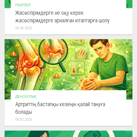
ПІКІРЛЕР
Жасөспірімдерге не оқу керек:
жасөспірімдерге арналған кітаптарға шолу
05.06.2025
ДЕНСАУЛЫҚ
Артриттің бастапқы кезеңін қалай тануға
болады
09.02.2026