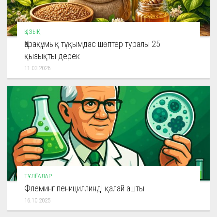
ҚЫЗЫҚ
Қарақұмық тұқымдас шөптер туралы 25
қызықты дерек
11.03.2026
ТҰЛҒАЛАР
Флеминг пенициллинді қалай ашты
16.10.2025