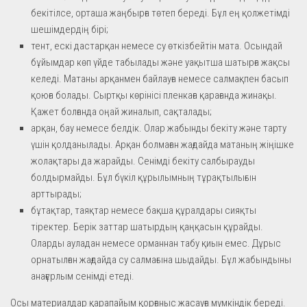
бекітілсе, орташа жаңбырға төтеп береді. Бұл ең қолжетімді
шешімдердің бірі;
тент, ескі дастарқан немесе су өткізбейтін мата. Осындай
бұйымдар көп үйде табылады және уақытша шатырға жақсы
келеді. Матаны арқанмен байлауға немесе салмақпен басып
қоюға болады. Сыртқы көрінісі пленкаға қарағанда жинақы.
Қажет болғанда оңай жиналып, сақталады;
арқан, бау немесе белдік. Олар жабынды бекіту және тарту
үшін қолданылады. Арқан болмаған жағдайда матаның жіңішке
жолақтары да жарайды. Сенімді бекіту салбырауды
болдырмайды. Бұл бүкіл құрылымның тұрақтылығын
арттырады;
бұтақтар, таяқтар немесе бақша құралдары сияқты
тіректер. Берік заттар шатырдың қаңқасын құрайды.
Оларды ауладан немесе орманнан табу қиын емес. Дұрыс
орнатылған жағдайда су салмағына шыдайды. Бұл жабындыны
анағұрлым сенімді етеді.
Осы материалдар қарапайым қорғаныс жасауға мүмкіндік береді.