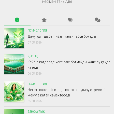
несімен танылды
ПСИХОЛОГИЯ
Даму үшін шабыт көзін қалай табуға болады
07.08.2026
ҚЫЗЫҚ
Кейбір көлдерде неге ағыс болмайды және су қайда
кетеді
06.08.2026
ПСИХОЛОГИЯ
Негізгі қажеттіліктерді қанағаттандыру стрессті
жеңуге қалай көмектеседі
05.08.2026
ДЕНСАУЛЫҚ