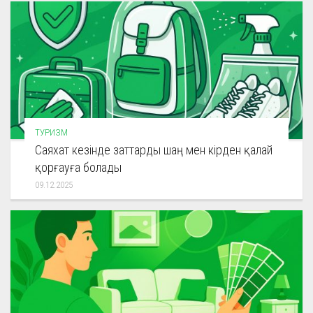
ТУРИЗМ
Саяхат кезінде заттарды шаң мен кірден қалай
қорғауға болады
09.12.2025