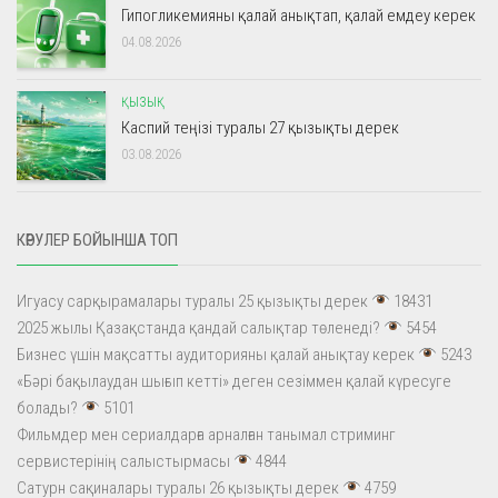
Гипогликемияны қалай анықтап, қалай емдеу керек
04.08.2026
ҚЫЗЫҚ
Каспий теңізі туралы 27 қызықты дерек
03.08.2026
КӨРУЛЕР БОЙЫНША ТОП
Игуасу сарқырамалары туралы 25 қызықты дерек
18431
2025 жылы Қазақстанда қандай салықтар төленеді?
5454
Бизнес үшін мақсатты аудиторияны қалай анықтау керек
5243
«Бәрі бақылаудан шығып кетті» деген сезіммен қалай күресуге
болады?
5101
Фильмдер мен сериалдарға арналған танымал стриминг
сервистерінің салыстырмасы
4844
Сатурн сақиналары туралы 26 қызықты дерек
4759