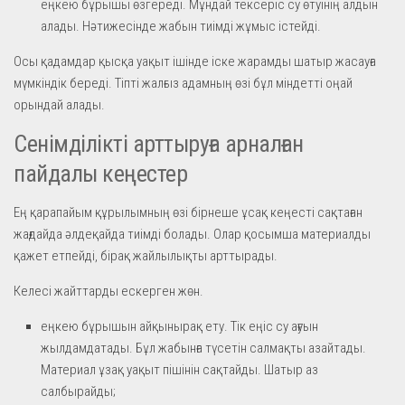
еңкею бұрышы өзгереді. Мұндай тексеріс су өтуінің алдын
алады. Нәтижесінде жабын тиімді жұмыс істейді.
Осы қадамдар қысқа уақыт ішінде іске жарамды шатыр жасауға
мүмкіндік береді. Тіпті жалғыз адамның өзі бұл міндетті оңай
орындай алады.
Сенімділікті арттыруға арналған
пайдалы кеңестер
Ең қарапайым құрылымның өзі бірнеше ұсақ кеңесті сақтаған
жағдайда әлдеқайда тиімді болады. Олар қосымша материалды
қажет етпейді, бірақ жайлылықты арттырады.
Келесі жайттарды ескерген жөн.
еңкею бұрышын айқынырақ ету. Тік еңіс су ағуын
жылдамдатады. Бұл жабынға түсетін салмақты азайтады.
Материал ұзақ уақыт пішінін сақтайды. Шатыр аз
салбырайды;