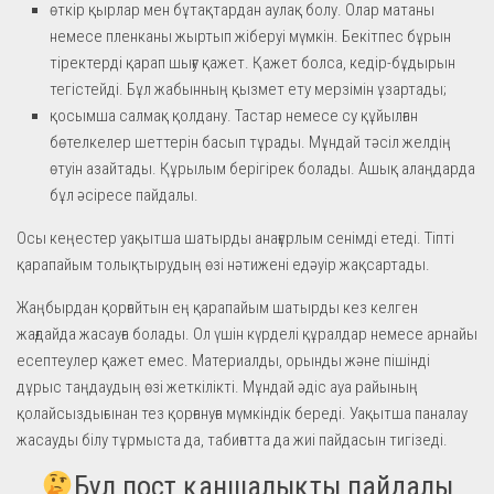
өткір қырлар мен бұтақтардан аулақ болу. Олар матаны
немесе пленканы жыртып жіберуі мүмкін. Бекітпес бұрын
тіректерді қарап шығу қажет. Қажет болса, кедір-бұдырын
тегістейді. Бұл жабынның қызмет ету мерзімін ұзартады;
қосымша салмақ қолдану. Тастар немесе су құйылған
бөтелкелер шеттерін басып тұрады. Мұндай тәсіл желдің
өтуін азайтады. Құрылым берігірек болады. Ашық алаңдарда
бұл әсіресе пайдалы.
Осы кеңестер уақытша шатырды анағұрлым сенімді етеді. Тіпті
қарапайым толықтырудың өзі нәтижені едәуір жақсартады.
Жаңбырдан қорғайтын ең қарапайым шатырды кез келген
жағдайда жасауға болады. Ол үшін күрделі құралдар немесе арнайы
есептеулер қажет емес. Материалды, орынды және пішінді
дұрыс таңдаудың өзі жеткілікті. Мұндай әдіс ауа райының
қолайсыздығынан тез қорғануға мүмкіндік береді. Уақытша паналау
жасауды білу тұрмыста да, табиғатта да жиі пайдасын тигізеді.
Бұл пост қаншалықты пайдалы