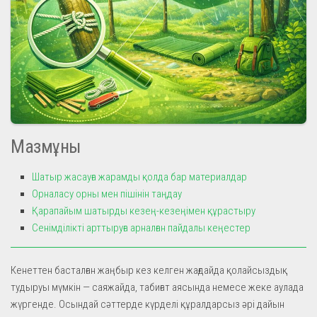
Мазмұны
Шатыр жасауға жарамды қолда бар материалдар
Орналасу орны мен пішінін таңдау
Қарапайым шатырды кезең-кезеңімен құрастыру
Сенімділікті арттыруға арналған пайдалы кеңестер
Кенеттен басталған жаңбыр кез келген жағдайда қолайсыздық
тудыруы мүмкін — саяжайда, табиғат аясында немесе жеке аулада
жүргенде. Осындай сәттерде күрделі құралдарсыз әрі дайын