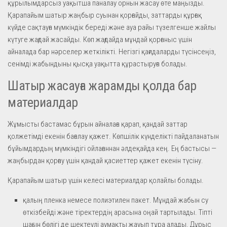
құрылымдарсыз уақытша паналау орнын жасау өте маңызды.
Қарапайым шатыр жаңбыр суынан қорғайды, заттарды құрғақ
күйде сақтауға мүмкіндік береді және ауа райы түзелгенше жайлы
күтуге жағдай жасайды. Көп жағдайда мұндай қорғаныс үшін
айналада бар нәрселер жеткілікті. Негізгі қағидаларды түсінсеңіз,
сенімді жабындыны қысқа уақытта құрастыруға болады.
Шатыр жасауға жарамды қолда бар
материалдар
Жұмысты бастамас бұрын айналаға қарап, қандай заттар
қолжетімді екенін бағалау қажет. Көпшілік күнделікті пайдаланатын
бұйымдардың мүмкіндігі ойлағаннан әлдеқайда кең. Ең бастысы —
жаңбырдан қорғау үшін қандай қасиеттер қажет екенін түсіну.
Қарапайым шатыр үшін келесі материалдар қолайлы болады.
қалың пленка немесе полиэтилен пакет. Мұндай жабын су
өткізбейді және тіректердің арасына оңай тартылады. Тіпті
шағын бөлігі де шектеулі аумақты жауып тұра алады. Дұрыс