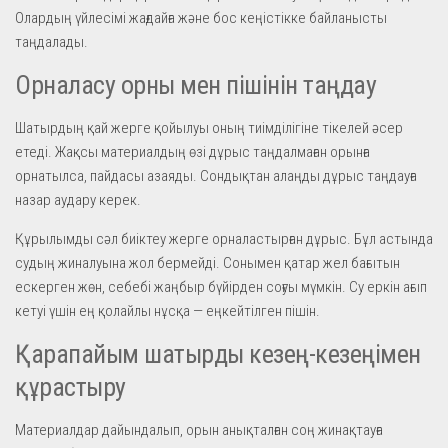
Олардың үйлесімі жағдайға және бос кеңістікке байланысты
таңдалады.
Орналасу орны мен пішінін таңдау
Шатырдың қай жерге қойылуы оның тиімділігіне тікелей әсер
етеді. Жақсы материалдың өзі дұрыс таңдалмаған орынға
орнатылса, пайдасы азаяды. Сондықтан алаңды дұрыс таңдауға
назар аудару керек.
Құрылымды сәл биіктеу жерге орналастырған дұрыс. Бұл астында
судың жиналуына жол бермейді. Сонымен қатар жел бағытын
ескерген жөн, себебі жаңбыр бүйірден соғуы мүмкін. Су еркін ағып
кетуі үшін ең қолайлы нұсқа — еңкейтілген пішін.
Қарапайым шатырды кезең-кезеңімен
құрастыру
Материалдар дайындалып, орын анықталған соң жинақтауға