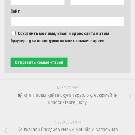
Сайт
Сохранить моё имя, email и адрес сайта в этом
браузере для последующих моих комментариев.
NEXT STORY
Қай кітаптарды қайта оқуға тұрарлық: ескірмейтін
классиктерге шолу
PREVIOUS STORY
Кенжеғали Сағадиев ғылым мен білім саласында