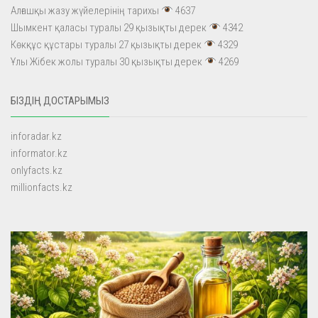
Алғашқы жазу жүйелерінің тарихы
4637
Шымкент қаласы туралы 29 қызықты дерек
4342
Көкқұс құстары туралы 27 қызықты дерек
4329
Ұлы Жібек жолы туралы 30 қызықты дерек
4269
БІЗДІҢ ДОСТАРЫМЫЗ
inforadar.kz
informator.kz
onlyfacts.kz
millionfacts.kz