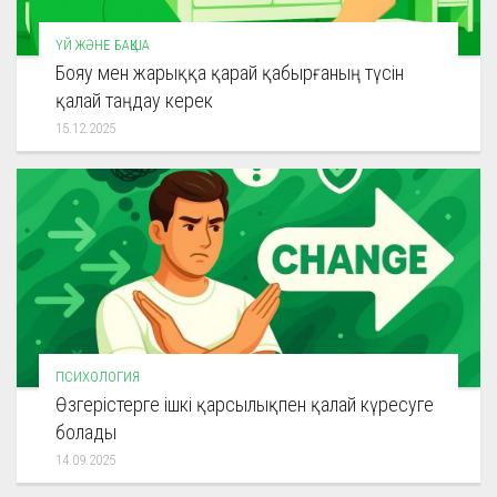
ҮЙ ЖӘНЕ БАҚША
Бояу мен жарыққа қарай қабырғаның түсін
қалай таңдау керек
15.12.2025
ПСИХОЛОГИЯ
Өзгерістерге ішкі қарсылықпен қалай күресуге
болады
14.09.2025