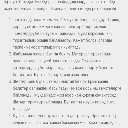
кірісуге болады. Бұл үдеріс арнайы дағдыларды талап етпейді
және көп уақыт алмайды. Төменде әрекеттердің реті берілген.
Тіректерді орнату немесе бекіту нүктелерін таңдау. Ол ағаш,
қоршау немесе жерге қадаған таяқтар болуы мүмкін.
Тіректердің берік тұрғаны маңызды. Бүкіл құрылымның
тұрақтылығы осыған байланысты. Қажет болса, оларды
таспен немесе топырақпен нығайтады.
Жабынның жоғарғы бөлігін бекіту. Материал тіректердің
арасына аздап еңкейтіліп тартылады. Су жиналатын
қатпарлардың болмауын қадағалау қажет. Тарту біркелкі
болуы тиіс. Бұл салбырау қаупін азайтады.
Шеттері мен бұрыштарын мықтап бекіту. Еркін қалған
бөліктер салмақпен басылады немесе қосымша нүктелерге
байланады. Мұндай әдіс жел әсерінен қорғауға көмектеседі.
Шатыр тұрақтырақ болады. Бұл қатты жауын кезінде өте
маңызды.
Құрылымды тексеру және тартуды реттеу. Орнатқан соң
судың еркін ағып жатқанын бақылаған жөн. Қажет жағдайда