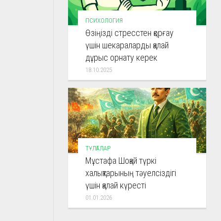
ПСИХОЛОГИЯ
Өзіңізді стресстен қорғау
үшін шекараларды қалай
дұрыс орнату керек
18.10.2025
ТҰЛҒАЛАР
Мұстафа Шоқай түркі
халықтарының тәуелсіздігі
үшін қалай күресті
01.01.2026