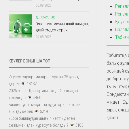
Репелл
05.08.2026
Репелл
ДЕНСАУЛЫҚ
Қауіпс
Гипогликемияны қалай анықтап,
Балала
қалай емдеу керек
Табиғи
04.08.2026
Табиғатқа 
КӨРУЛЕР БОЙЫНША ТОП
балық аула
осындай сұ
Игуасу сарқырамалары туралы 25 қызықты
де бірге ж
дерек
18437
тыныштық б
2025 жылы Қазақстанда қандай салықтар
Сондықтан 
төленеді?
5460
міндеті. Бұ
Бизнес үшін мақсатты аудиторияны қалай
Бірақ олар
анықтау керек
5249
қажет.
«Бәрі бақылаудан шығып кетті» деген
сезіммен қалай күресуге болады?
5105