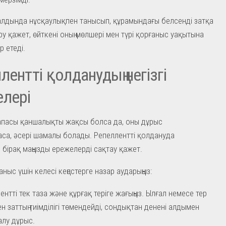
лдында нұсқаулықпен танысып, құрамындағы белсенді затқа
ру қажет, өйткені оның мөлшері мен түрі қорғаныс уақытына
р етеді.
лентті қолданудың негізгі
лері
апасы қаншалықты жақсы болса да, оны дұрыс
са, әсері шамалы болады. Репеллентті қолдануда
 бірақ маңызды ережелерді сақтау қажет.
аныс үшін келесі кеңестерге назар аударыңыз:
ентті тек таза және құрғақ теріге жағыңыз. Ылғал немесе тер
ен заттың тиімділігі төмендейді, сондықтан денені алдымен
 алу дұрыс.