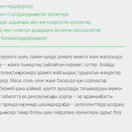
енттердің түрлері
ентті қолданудың негізгі ережелері
іздік шаралары мен жиі кездесетін қателіктер
р мен сезімтал адамдарға арналған ерекшеліктер
 баламалардың тиімділігі
серуенге шығу, орман ішінде демалу немесе өзен жағасында
у – жанға тыныштық сыйлайтын керемет сәттер. Алайда
лулықтың қасында адамға жайсыздық тудыратын жәндіктер
үреді. Маса, сона, кене және басқа да қан сорғыштар
ермей қана қоймай, қауіпті ауруларды тасымалдауы мүмкін.
табиғатта өз денсаулығыңды қорғау – әр адамның басты
л тұрғыда ең сенімді шешімдердің бірі – репелленттерді қолдану.
дың әсері тиімді болуы үшін пайдалану ережелерін дұрыс білу