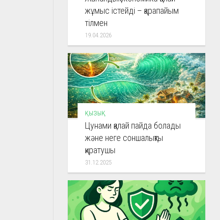
жұмыс істейді – қарапайым
тілмен
19.04.2026
ҚЫЗЫҚ
Цунами қалай пайда болады
және неге соншалықты
қиратушы
31.12.2025