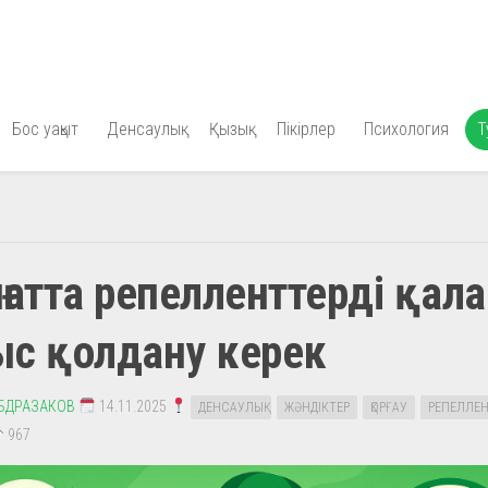
Бос уақыт
Денсаулық
Қызық
Пікірлер
Психология
Т
ғатта репелленттерді қала
ыс қолдану керек
АБДРАЗАКОВ
14.11.2025
ДЕНСАУЛЫҚ
ЖӘНДІКТЕР
ҚОРҒАУ
РЕПЕЛЛЕН
967