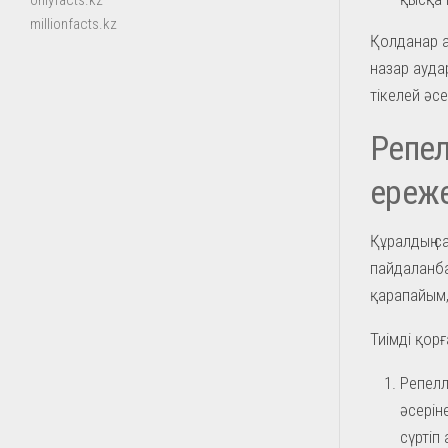
onlyfacts.kz
millionfacts.kz
Қолданар а
назар ауда
тікелей әсе
Репел
ереже
Құралдың с
пайдаланба
қарапайым,
Тиімді қорғ
Репелл
әсерін
сүртіп