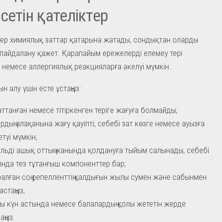
сетін қателіктер
ер химиялық заттар қатарына жатады, сондықтан оларды
пайдалану қажет. Қарапайым ережелерді елемеу тері
не немесе аллергиялық реакцияларға әкелуі мүмкін.
дын алу үшін есте ұстаңыз:
ттанған немесе тітіркенген теріге жағуға болмайды;
рдың алақанына жағу қауіпті, себебі зат көзге немесе ауызға
етуі мүмкін;
льді ашық оттың жанында қолдануға тыйым салынады, себебі
нда тез тұтанғыш компоненттер бар;
ралған соң репелленттің қалдығын жылы сумен және сабынмен
астаңыз;
ы күн астында немесе балалардың қолы жететін жерде
аңыз.