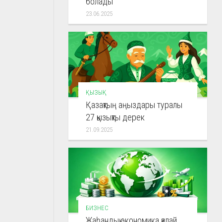
болады
23.06.2025
ҚЫЗЫҚ
Қазақтың аңыздары туралы
27 қызықты дерек
21.09.2025
БИЗНЕС
Жаһандық экономика қалай