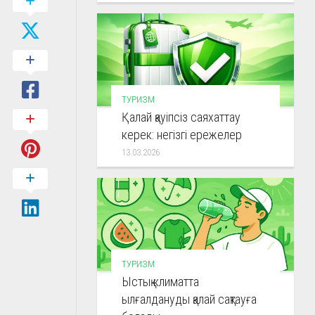
ТУРИЗМ
Қалай қауіпсіз саяхаттау
керек: негізгі ережелер
13.03.2026
ТУРИЗМ
Ыстық климатта
ылғалдануды қалай сақтауға