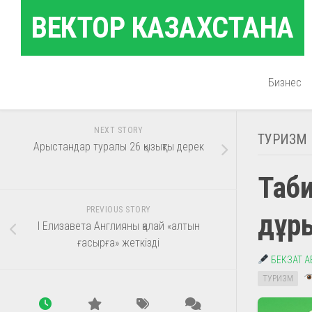
Skip
ВЕКТОР КАЗАХСТАНА
to
content
Бизнес
NEXT STORY
ТУРИЗМ
Арыстандар туралы 26 қызықты дерек
Таби
PREVIOUS STORY
дұр
І Елизавета Англияны қалай «алтын
ғасырға» жеткізді
БЕКЗАТ 
ТУРИЗМ