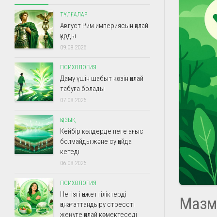
ТҰЛҒАЛАР
Август Рим империясын қалай
құрды
09.08.2026
ПСИХОЛОГИЯ
Даму үшін шабыт көзін қалай
табуға болады
07.08.2026
ҚЫЗЫҚ
Кейбір көлдерде неге ағыс
болмайды және су қайда
кетеді
06.08.2026
ПСИХОЛОГИЯ
Негізгі қажеттіліктерді
Мазм
қанағаттандыру стрессті
жеңуге қалай көмектеседі