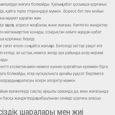
мөлшерде жағуға болмайды. Қалың қабат қосымша қорғаныс
і, қайта теріні тітіркендіруі мүмкін. Әсіресе бет пен мойын
на мұқият қараған жөн.
де өңдеңіз, әсіресе жең, балақ және жағаны. Көптеген жәндіктер
н матаның үстіне қонады, сондықтан киімге жұққан қабат
а қорғаныс береді.
е сағат өткен соң қайта жағыңыз. Белсенді заттар уақыт өте
п кетеді, ал ыстық немесе желді ауа райында әсер мерзімі
рады.
ентті косметикамен немесе күннен қорғайтын креммен бірге
уға болмайды, егер нұсқаулықта арнайы рұқсат берілмесе.
ралдардың араласуы әсерін әлсіретуі мүмкін.
йым ережелерді сақтау арқылы орманда да, өзен жағасында
н басқа жәндіктердің шабуылынан сенімді қорғана аласыз.
сіздік шаралары мен жиі