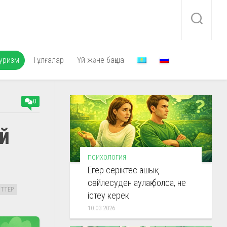
уризм
Тұлғалар
Үй және бақша
0
й
ПСИХОЛОГИЯ
Егер серіктес ашық
сөйлесуден аулақ болса, не
ТТЕР
істеу керек
10.03.2026