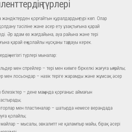
ленттердің түрлері
да жәндіктерден қорғайтын құралдардың түрі көп. Олар
қолдану тәсіліне және әсер ету ұзақтығына қарай
ді. Әр адам өз жағдайына, ауа райына және тері
ғына қарай ең қолайлы нұсқаны таңдауы керек.
рдің негізгі түрлері мыналар:
льдер мен спрейлер – тері мен киімге біркелкі жағуға ыңғайлы;
р мен лосьондар – нәзік теріге жарамды және жұмсақ әсер
 білезіктер – дене маңында қорғаныс аймағын
астырады;
торлар мен пластиналар – шатырда немесе верандада
уға қолайлы;
 майлар – мысалы, эвкалипт не қалампыр майы, бірақ әсері
мерзімді.