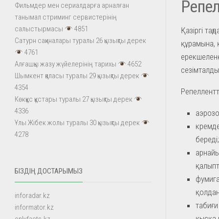
Репел
Фильмдер мен сериалдарға арналған
танымал стриминг сервистерінің
салыстырмасы
4851
Қазіргі таң
Сатурн сақиналары туралы 26 қызықты дерек
құрамына, 
4761
ерекшелене
Алғашқы жазу жүйелерінің тарихы
4652
сезімталды
Шымкент қаласы туралы 29 қызықты дерек
4354
Репеллентте
Көкқұс құстары туралы 27 қызықты дерек
4336
аэрозо
Ұлы Жібек жолы туралы 30 қызықты дерек
кремде
4278
береді;
арнайы
қалыпт
БІЗДІҢ ДОСТАРЫМЫЗ
фумига
қолдан
inforadar.kz
табиғи
informator.kz
қысқа 