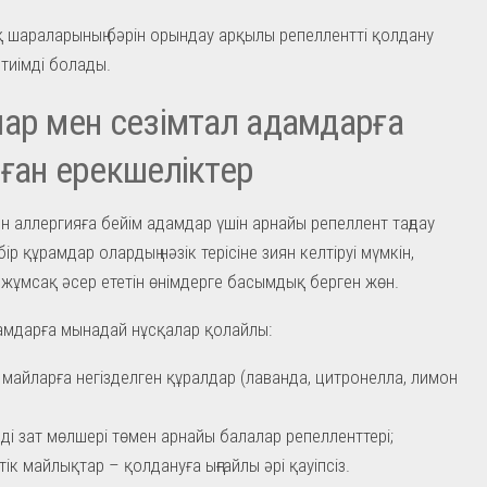
 шараларының бәрін орындау арқылы репеллентті қолдану
і тиімді болады.
ар мен сезімтал адамдарға
ған ерекшеліктер
н аллергияға бейім адамдар үшін арнайы репеллент таңдау
ір құрамдар олардың нәзік терісіне зиян келтіруі мүмкін,
жұмсақ әсер ететін өнімдерге басымдық берген жөн.
амдарға мынадай нұсқалар қолайлы:
 майларға негізделген құралдар (лаванда, цитронелла, лимон
ді зат мөлшері төмен арнайы балалар репелленттері;
тік майлықтар – қолдануға ыңғайлы әрі қауіпсіз.