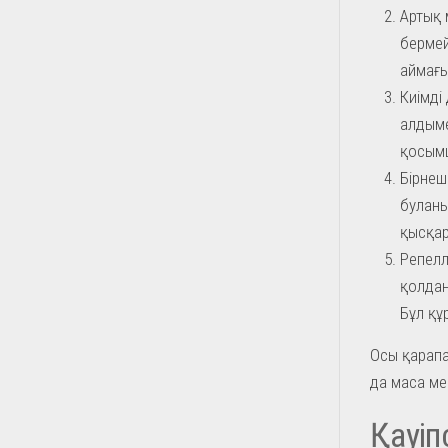
Артық 
бермейд
аймағы
Киімді 
алдыме
қосымш
Бірнеш
буланы
қысқа
Репелл
қолдан
Бұл құ
Осы қарапа
да маса ме
Қауіп