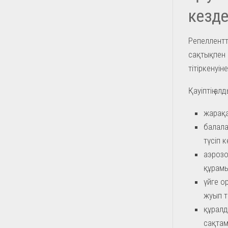
кезде
Репеллентт
сақтықпен 
тітіркенуі
Қауіптің ал
жарақа
балала
түсіп к
аэрозо
құрамы
үйге о
жуып т
құралд
сақтам