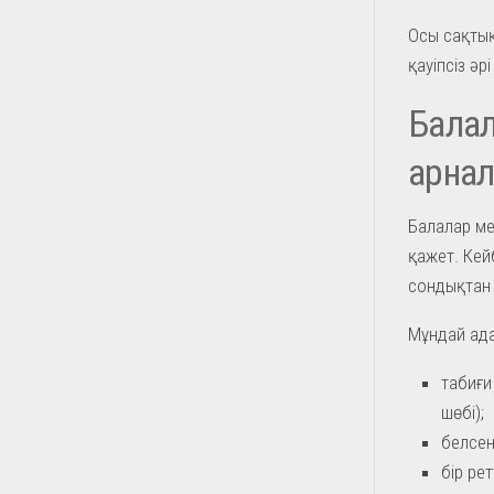
Осы сақтық
қауіпсіз әр
Балал
арнал
Балалар ме
қажет. Кейб
сондықтан 
Мұндай ад
табиғи
шөбі);
белсен
бір рет