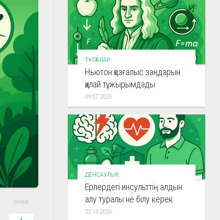
ТҰЛҒАЛАР
Ньютон қозғалыс заңдарын
қалай тұжырымдады
09.07.2025
ДЕНСАУЛЫҚ
Ерлердегі инсульттің алдын
алу туралы не білу керек
SHARE
22.10.2025