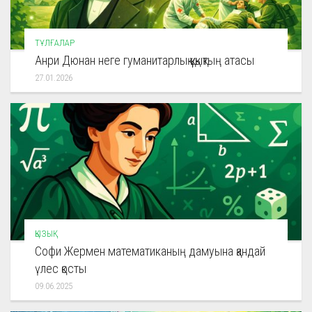
ТҰЛҒАЛАР
Анри Дюнан неге гуманитарлық құқықтың атасы
27.01.2026
ҚЫЗЫҚ
Софи Жермен математиканың дамуына қандай
үлес қосты
09.06.2025