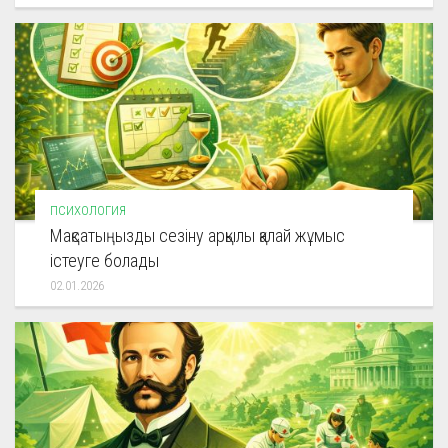
ПСИХОЛОГИЯ
Мақсатыңызды сезіну арқылы қалай жұмыс
істеуге болады
02.01.2026