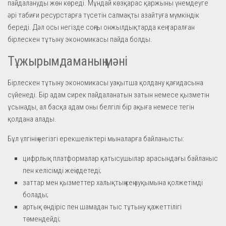
пайдалануды жөн көреді. Мұндай көзқарас қаржыны үнемдеуге
әрі табиғи ресурстарға түсетін салмақты азайтуға мүмкіндік
береді. Дәл осы негізде соңғы онжылдықтарда кең таралған
бірлескен тұтыну экономикасы пайда болды.
Тұжырымдаманың мәні
Бірлескен тұтыну экономикасы уақытша қолдану қағидасына
сүйенеді. Бір адам сирек пайдаланатын затын немесе қызметін
ұсынады, ал басқа адам оны белгілі бір ақыға немесе тегін
қолдана алады.
Бұл үлгінің негізгі ерекшеліктері мыналарға байланысты:
цифрлық платформалар қатысушылар арасындағы байланыс
пен келісімді жеңілдетеді;
заттар мен қызметтер халықтың кең ауқымына қолжетімді
болады;
артық өндіріс пен шамадан тыс тұтыну қажеттілігі
төмендейді;