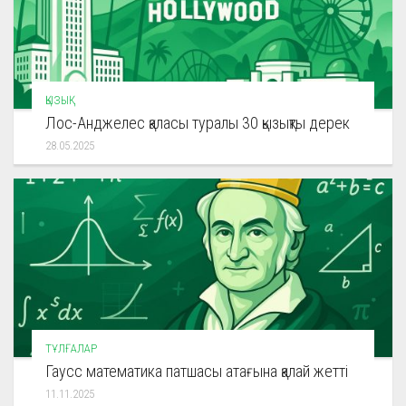
ҚЫЗЫҚ
Лос-Анджелес қаласы туралы 30 қызықты дерек
28.05.2025
ТҰЛҒАЛАР
Гаусс математика патшасы атағына қалай жетті
11.11.2025