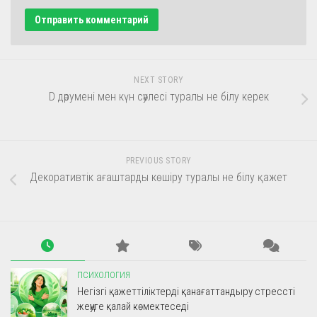
NEXT STORY
D дәрумені мен күн сәулесі туралы не білу керек
PREVIOUS STORY
Декоративтік ағаштарды көшіру туралы не білу қажет
ПСИХОЛОГИЯ
Негізгі қажеттіліктерді қанағаттандыру стрессті
жеңуге қалай көмектеседі