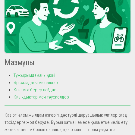
Мазмұны
Тұжырымдаманың мәні
Әр саладағы мысалдар
Қоғамға берер пайдасы
Қиындықтар мен тәуекелдер
Қазіргі әлем жылдам өзгеріп, дәстүрлі шаруашылық үлгілері жаңа
тәсілдерге жол беруде. Бұрын затқа немесе қызметке иелік ету
жалғыз шешім болып саналса, қазір көпшілік оны уақытша