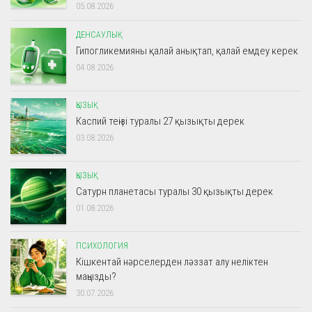
05.08.2026
ДЕНСАУЛЫҚ
Гипогликемияны қалай анықтап, қалай емдеу керек
04.08.2026
ҚЫЗЫҚ
Каспий теңізі туралы 27 қызықты дерек
03.08.2026
ҚЫЗЫҚ
Сатурн планетасы туралы 30 қызықты дерек
01.08.2026
ПСИХОЛОГИЯ
Кішкентай нәрселерден ләззат алу неліктен
маңызды?
30.07.2026