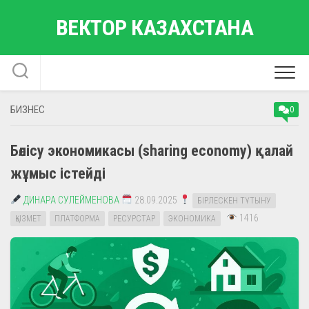
Skip
ВЕКТОР КАЗАХСТАНА
to
content
БИЗНЕС
0
Бөлісу экономикасы (sharing economy) қалай
жұмыс істейді
ДИНАРА СУЛЕЙМЕНОВА
28.09.2025
БІРЛЕСКЕН ТҰТЫНУ
1416
ҚЫЗМЕТ
ПЛАТФОРМА
РЕСУРСТАР
ЭКОНОМИКА