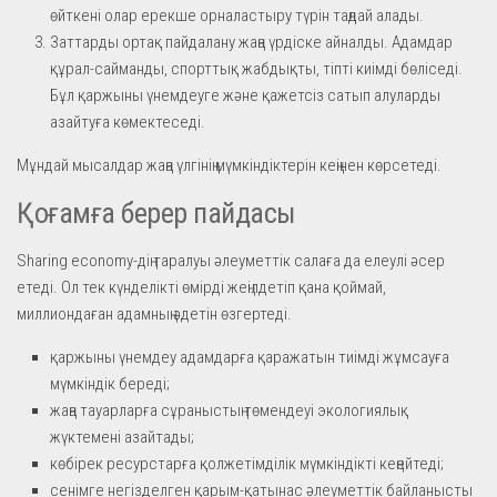
өйткені олар ерекше орналастыру түрін таңдай алады.
Заттарды ортақ пайдалану жаңа үрдіске айналды. Адамдар
құрал-сайманды, спорттық жабдықты, тіпті киімді бөліседі.
Бұл қаржыны үнемдеуге және қажетсіз сатып алуларды
азайтуға көмектеседі.
Мұндай мысалдар жаңа үлгінің мүмкіндіктерін кеңінен көрсетеді.
Қоғамға берер пайдасы
Sharing economy-дің таралуы әлеуметтік салаға да елеулі әсер
етеді. Ол тек күнделікті өмірді жеңілдетіп қана қоймай,
миллиондаған адамның әдетін өзгертеді.
қаржыны үнемдеу адамдарға қаражатын тиімді жұмсауға
мүмкіндік береді;
жаңа тауарларға сұраныстың төмендеуі экологиялық
жүктемені азайтады;
көбірек ресурстарға қолжетімділік мүмкіндікті кеңейтеді;
сенімге негізделген қарым-қатынас әлеуметтік байланысты