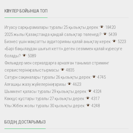
КӨРУЛЕР БОЙЫНША ТОП
Игуасу сарқырамалары туралы 25 қызықты дерек
18420
2025 жылы Қазақстанда қандай салықтар төленеді?
5439
Бизнес үшін мақсатты аудиторияны қалай анықтау керек
5223
«Бәрі бақылаудан шығып кетті» деген сезіммен қалай күресуге
болады?
5089
Фильмдер мен сериалдарға арналған танымал стриминг
сервистерінің салыстырмасы
4835
Сатурн сақиналары туралы 26 қызықты дерек
4745
Алғашқы жазу жүйелерінің тарихы
4623
Шымкент қаласы туралы 29 қызықты дерек
4324
Көкқұс құстары туралы 27 қызықты дерек
4317
Ұлы Жібек жолы туралы 30 қызықты дерек
4248
БІЗДІҢ ДОСТАРЫМЫЗ