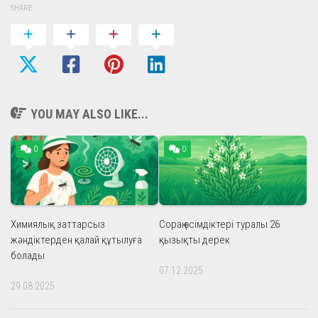
SHARE
YOU MAY ALSO LIKE...
0
0
Химиялық заттарсыз
Сораң өсімдіктері туралы 26
жәндіктерден қалай құтылуға
қызықты дерек
болады
07.12.2025
29.08.2025