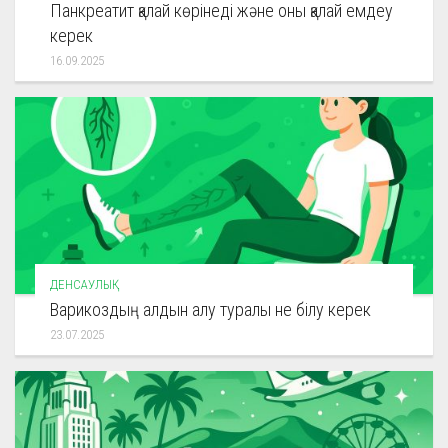
Панкреатит қалай көрінеді және оны қалай емдеу
керек
16.09.2025
ДЕНСАУЛЫҚ
Варикоздың алдын алу туралы не білу керек
23.07.2025