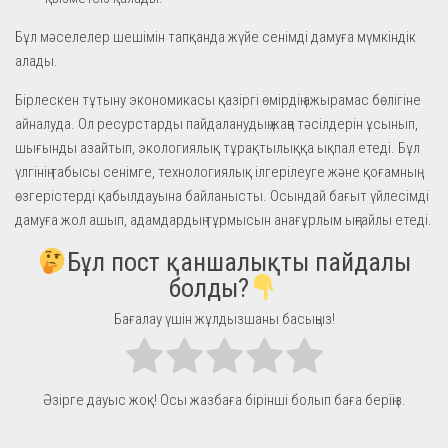
Бұл мәселелер шешімін тапқанда жүйе сенімді дамуға мүмкіндік
алады.
Бірлескен тұтыну экономикасы қазіргі өмірдің ажырамас бөлігіне
айналуда. Ол ресурстарды пайдаланудың жаңа тәсілдерін ұсынып,
шығынды азайтып, экологиялық тұрақтылыққа ықпал етеді. Бұл
үлгінің табысы сенімге, технологиялық ілгерілеуге және қоғамның
өзгерістерді қабылдауына байланысты. Осындай бағыт үйлесімді
дамуға жол ашып, адамдардың тұрмысын анағұрлым ыңғайлы етеді.
Бұл пост қаншалықты пайдалы
болды?
Бағалау үшін жұлдызшаны басыңыз!
Әзірге дауыс жоқ! Осы жазбаға бірінші болып баға беріңіз.