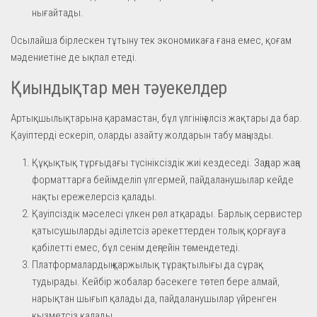
нығайтады.
Осылайша бірлескен тұтыну тек экономикаға ғана емес, қоғам
мәдениетіне де ықпал етеді.
Қиындықтар мен тәуекелдер
Артықшылықтарына қарамастан, бұл үлгінің әлсіз жақтары да бар.
Қауіптерді ескеріп, оларды азайту жолдарын табу маңызды.
Құқықтық тұрғыдағы түсініксіздік жиі кездеседі. Заңдар жаңа
форматтарға бейімделіп үлгермей, пайдаланушылар кейде
нақты ережелерсіз қалады.
Қауіпсіздік мәселесі үлкен рөл атқарады. Барлық сервистер
қатысушыларды әділетсіз әрекеттерден толық қорғауға
қабілетті емес, бұл сенім деңгейін төмендетеді.
Платформалардың қаржылық тұрақтылығы да сұрақ
тудырады. Кейбір жобалар бәсекеге төтеп бере алмай,
нарықтан шығып қалады да, пайдаланушылар үйренген
қызметсіз қалады.