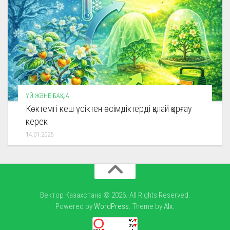
ҮЙ ЖӘНЕ БАҚША
Көктемгі кеш үсіктен өсімдіктерді қалай қорғау
керек
14.01.2026
Вектор Казахстана © 2026. All Rights Reserved.
Powered by
WordPress
. Theme by
Alx
.