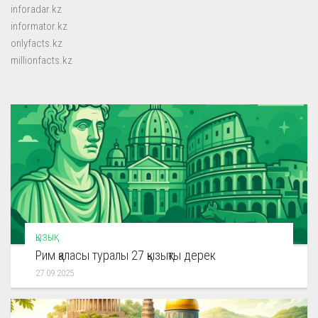
inforadar.kz
informator.kz
onlyfacts.kz
millionfacts.kz
ҚЫЗЫҚ
Рим қаласы туралы 27 қызықты дерек
27.09.2025