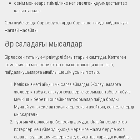
сенім мен өзара тиімділікке негізделген қауымдастықтар
қалыптасады.
Осы жүйе қолда бар ресурстарды барынша тиімді пайдалануға
жағдай жасайды.
Әр саладағы мысалдар
Бірлескен тұтыну өмірдің түрлі бағыттарын қамтиды. Көптеген
компаниялар мен сервистер осы қозғалысқа қосылып,
пайдаланушыларға ыңғайлы шешім ұсынып отыр.
Көлік қызметі айқын мысалға айналды. Жолаушыларға
жолсерік табуға, ал жүргізушілерге қосымша табыс табуға
мүмкіндік беретін онлайн-платформалар пайда болды.
Мұндай үлгі жеке автокөліктер санын азайтып, кептелістерді
қысқартады.
Тұрғын үй саласы да белсенді дамуда. Онлайн-сервистер
пәтерлер мен үйлерді қысқа мерзімге жалға беруге жол
ашады. Бұл шешім иелеріне де, саяхатшыларға да қолайлы,