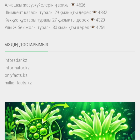
Алғашқы жазу жүйелерінің тарихы
4626
Шымкент қаласы туралы 29 қызықты дерек
4332
Көкқұс құстары туралы 27 қызықты дерек
4320
Ұлы Жібек жолы туралы 30 қызықты дерек
4254
БІЗДІҢ ДОСТАРЫМЫЗ
inforadar.kz
informator.kz
onlyfacts.kz
millionfacts.kz