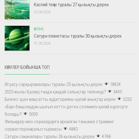
Каспий теңізі туралы 27 қызықты дерек
03.08.2026
ҚЫЗЫҚ
Сатурн планетасы туралы 30 қызықты дерек
01.08.2026
КӨРУЛЕР БОЙЫНША ТОП
Игуасу сарқырамалары туралы 25 қызықты дерек
18424
2025 жылы Қазақстанда қандай салықтар төленеді?
5445
Бизнес үшін мақсатты аудиторияны қалай анықтау керек
5232
«Бәрі бақылаудан шығып кетті» деген сезіммен қалай күресуге
болады?
5093
Фильмдер мен сериалдарға арналған танымал стриминг
сервистерінің салыстырмасы
4840
Сатурн сақиналары туралы 26 қызықты дерек
4748