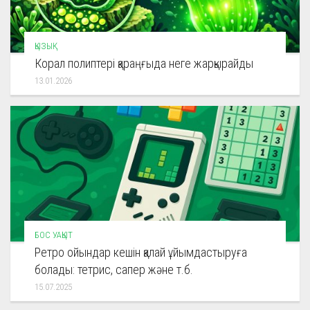
ҚЫЗЫҚ
Корал полиптері қараңғыда неге жарқырайды
13.01.2026
БОС УАҚЫТ
Ретро ойындар кешін қалай ұйымдастыруға
болады: тетрис, сапер және т.б.
15.07.2025