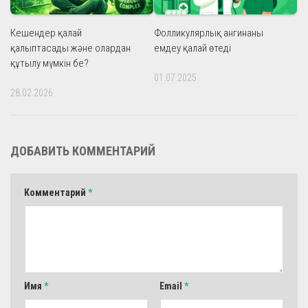
Кешендер қалай
Фолликулярлық ангинаны
қалыптасады және олардан
емдеу қалай өтеді
құтылу мүмкін бе?
01.07.2025
28.02.2026
ДОБАВИТЬ КОММЕНТАРИЙ
Комментарий
*
Имя
*
Email
*