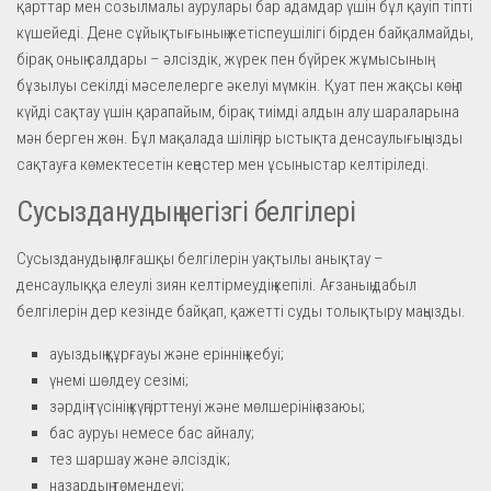
қарттар мен созылмалы аурулары бар адамдар үшін бұл қауіп тіпті
күшейеді. Дене сұйықтығының жетіспеушілігі бірден байқалмайды,
бірақ оның салдары – әлсіздік, жүрек пен бүйрек жұмысының
бұзылуы секілді мәселелерге әкелуі мүмкін. Қуат пен жақсы көңіл
күйді сақтау үшін қарапайым, бірақ тиімді алдын алу шараларына
мән берген жөн. Бұл мақалада шіліңгір ыстықта денсаулығыңызды
сақтауға көмектесетін кеңестер мен ұсыныстар келтіріледі.
Сусызданудың негізгі белгілері
Сусызданудың алғашқы белгілерін уақтылы анықтау –
денсаулыққа елеулі зиян келтірмеудің кепілі. Ағзаның дабыл
белгілерін дер кезінде байқап, қажетті суды толықтыру маңызды.
ауыздың құрғауы және еріннің кебуі;
үнемі шөлдеу сезімі;
зәрдің түсінің күңгірттенуі және мөлшерінің азаюы;
бас ауруы немесе бас айналу;
тез шаршау және әлсіздік;
назардың төмендеуі;