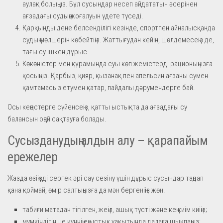
аулақ болыңыз. Бұл сусындар несеп айдататын әсерінен
ағзадағы судың жоғалуын үдете түседі.
Қарқынды дене белсенділігі кезінде, спортпен айналысқанда
судың мөлшерін көбейтіңіз. Жаттығудан кейін, шөлдемесеңіз де,
тағы су ішкен дұрыс.
Көкөністер мен құрамында суы көп жемістерді рационыңызға
қосыңыз. Қарбыз, қияр, қызанақ пен апельсин ағзаны сумен
қамтамасыз етумен қатар, пайдалы дәрумендерге бай.
Осы кеңестерге сүйенсеңіз, қатты ыстықта да ағзадағы су
балансын оңай сақтауға болады.
Сусызданудың алдын алу – қарапайым
ережелер
Жазда өзіңізді сергек әрі сау сезіну үшін дұрыс сусындар таңдап
қана қоймай, өмір салтыңызға да мән бергеніңіз жөн.
табиғи матадан тігілген, жеңіл, ашық түсті және кең киім киіңіз;
мүмкіндігінше күннің ең ыстық уақытында далаға шықпаңыз;