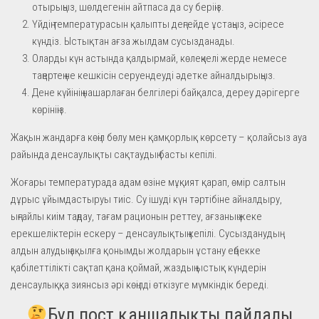
отырыңыз, шөлдегенін айтпаса да су беріңіз.
Үйдің температурасын қалыпты деңгейде ұстаңыз, әсіресе
күндіз. Ыстықтан ағза жылдам сусызданады.
Оларды күн астында қалдырмай, көлеңкелі жерде немесе
таңертең не кешкісін серуендеуді әдетке айналдырыңыз.
Дене күйінің нашарлаған белгілері байқалса, дереу дәрігерге
көрініңіз.
Жақын жандарға көңіл бөлу мен қамқорлық көрсету – қолайсыз ауа
райында денсаулықты сақтаудың басты кепілі.
Жоғары температурада адам өзіне мұқият қарап, өмір салтын
дұрыс ұйымдастыруы тиіс. Су ішуді күн тәртібіне айналдыру,
ыңғайлы киім таңдау, тағам рационын реттеу, ағзаның жеке
ерекшеліктерін ескеру – денсаулықтың кепілі. Сусызданудың
алдын алудың ақылға қонымды жолдарын ұстану еңбекке
қабілеттілікті сақтап қана қоймай, жаздың ыстық күндерін
денсаулыққа зиянсыз әрі көңілді өткізуге мүмкіндік береді.
Бұл пост қаншалықты пайдалы