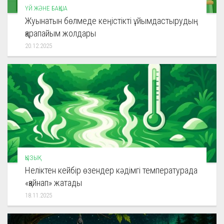
ҮЙ ЖӘНЕ БАҚША
Жуынатын бөлмеде кеңістікті ұйымдастырудың
қарапайым жолдары
20.12.2025
ҚЫЗЫҚ
Неліктен кейбір өзендер кәдімгі температурада
«қайнап» жатады
18.11.2025