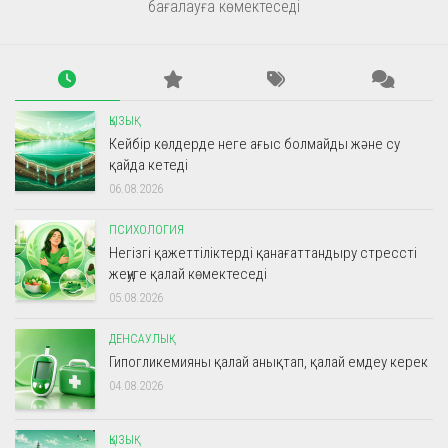
бағалауға көмектеседі
ҚЫЗЫҚ
Кейбір көлдерде неге ағыс болмайды және су
қайда кетеді
06.08.2026
ПСИХОЛОГИЯ
Негізгі қажеттіліктерді қанағаттандыру стрессті
жеңуге қалай көмектеседі
05.08.2026
ДЕНСАУЛЫҚ
Гипогликемияны қалай анықтап, қалай емдеу керек
04.08.2026
ҚЫЗЫҚ