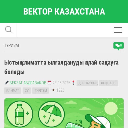
Skip
ВЕКТОР КАЗАХСТАНА
to
content
ТУРИЗМ
0
Ыстық климатта ылғалдануды қалай сақтауға
болады
БЕКЗАТ АБДРАЗАКОВ
23.06.2025
ДЕНСАУЛЫҚ
КЕҢЕСТЕР
1226
КЛИМАТ
СУ
ТУРИЗМ