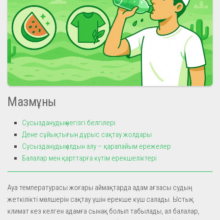
Мазмұны
Сусызданудың негізгі белгілері
Дене сұйықтығын дұрыс сақтау жолдары
Сусызданудың алдын алу – қарапайым ережелер
Балалар мен қарттарға күтім ерекшеліктері
Ауа температурасы жоғары аймақтарда адам ағзасы судың
жеткілікті мөлшерін сақтау үшін ерекше күш салады. Ыстық
климат кез келген адамға сынақ болып табылады, ал балалар,