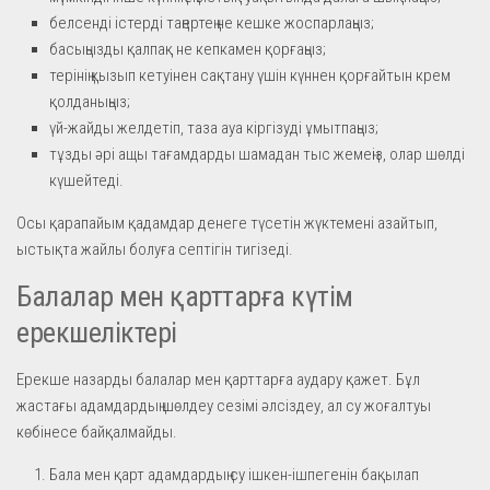
белсенді істерді таңертең не кешке жоспарлаңыз;
басыңызды қалпақ не кепкамен қорғаңыз;
терінің қызып кетуінен сақтану үшін күннен қорғайтын крем
қолданыңыз;
үй-жайды желдетіп, таза ауа кіргізуді ұмытпаңыз;
тұзды әрі ащы тағамдарды шамадан тыс жемеңіз, олар шөлді
күшейтеді.
Осы қарапайым қадамдар денеге түсетін жүктемені азайтып,
ыстықта жайлы болуға септігін тигізеді.
Балалар мен қарттарға күтім
ерекшеліктері
Ерекше назарды балалар мен қарттарға аудару қажет. Бұл
жастағы адамдардың шөлдеу сезімі әлсіздеу, ал су жоғалтуы
көбінесе байқалмайды.
Бала мен қарт адамдардың су ішкен-ішпегенін бақылап