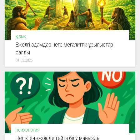
ҚЫЗЫҚ
Ежелгі адамдар неге мегалиттік құрылыстар
салды
01.02.2026
ПСИХОЛОГИЯ
Неліктен «жоқ» деп айта білу маңызды