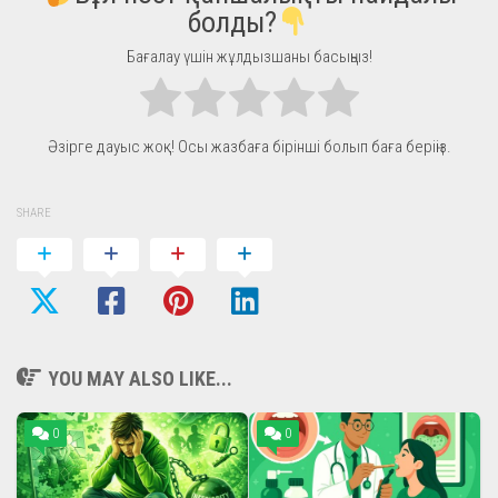
болды?
Бағалау үшін жұлдызшаны басыңыз!
Әзірге дауыс жоқ! Осы жазбаға бірінші болып баға беріңіз.
SHARE
YOU MAY ALSO LIKE...
0
0