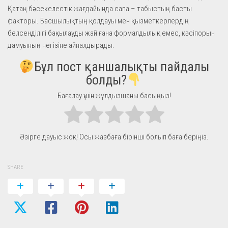
Қатаң бәсекелестік жағдайында сапа – табыстың басты
факторы. Басшылықтың қолдауы мен қызметкерлердің
белсенділігі бақылауды жай ғана формалдылық емес, кәсіпорын
дамуының негізіне айналдырады.
Бұл пост қаншалықты пайдалы
болды?
Бағалау үшін жұлдызшаны басыңыз!
Әзірге дауыс жоқ! Осы жазбаға бірінші болып баға беріңіз.
SHARE