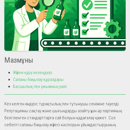
Мазмұны
Жүйені құру кезеңдері
Сапаны бақылау құралдары
Басшылық пен ұжымның рөлі
Кез келген өндіріс тұрақтылық пен тұтынушы сеніміне тәуелді.
Репутацияны сақтау және шығындарды азайту үшін әр партияның
белгіленген стандарттарға сай болуын қадағалау қажет. Сол
себепті сапаны бақылау жүйесі кәсіпорын ұйымдастыруының