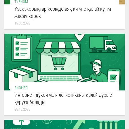
ТУРИЗМ
Ұзақ жорықтар кезінде аяқ киімге қалай күтім
жасау керек
15.06.2025
БИЗНЕС
Интернет-дүкен үшін логистиканы қалай дұрыс
құруға болады
25.10.2025