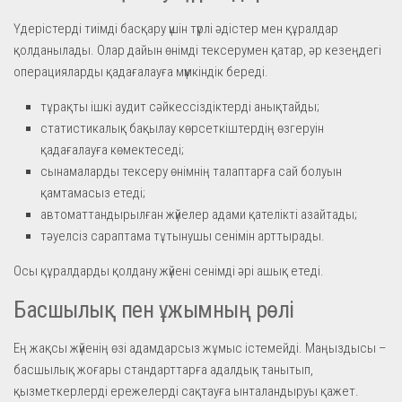
Үдерістерді тиімді басқару үшін түрлі әдістер мен құралдар
қолданылады. Олар дайын өнімді тексерумен қатар, әр кезеңдегі
операцияларды қадағалауға мүмкіндік береді.
тұрақты ішкі аудит сәйкессіздіктерді анықтайды;
статистикалық бақылау көрсеткіштердің өзгеруін
қадағалауға көмектеседі;
сынамаларды тексеру өнімнің талаптарға сай болуын
қамтамасыз етеді;
автоматтандырылған жүйелер адами қателікті азайтады;
тәуелсіз сараптама тұтынушы сенімін арттырады.
Осы құралдарды қолдану жүйені сенімді әрі ашық етеді.
Басшылық пен ұжымның рөлі
Ең жақсы жүйенің өзі адамдарсыз жұмыс істемейді. Маңыздысы –
басшылық жоғары стандарттарға адалдық танытып,
қызметкерлерді ережелерді сақтауға ынталандыруы қажет.