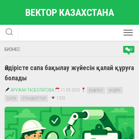
Skip
ВЕКТОР КАЗАХСТАНА
to
content
БИЗНЕС
0
Өндірісте сапа бақылау жүйесін қалай құруға
болады
АРУЖАН ТАСБОЛАТОВА
11.09.2025
БАҚЫЛАУ
ӨНДІРУ
1320
САПА
СТАНДАРТТАР