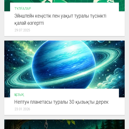
ТҰЛҒАЛАР
Эйнштейн кеңістік пен уақыт туралы түсінікті
қалай өзгертті
29.07.2025
ҚЫЗЫҚ
Нептун планетасы туралы 30 қызықты дерек
23.01.2026