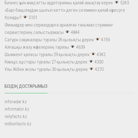
Бизнес үшін мақсатты аудиторияны қалай анықтау керек
5243
«Бәрі бақылаудан шығып кетті» деген сезіммен қалай күресуге
болады?
5101
Фильмдер мен сериалдарға арналған танымал стриминг
сервистерінің салыстырмасы
4844
Сатурн сақиналары туралы 26 қызықты дерек
4759
Алғашқы жазу жүйелерінің тарихы
4639
Шымкент қаласы туралы 29 қызықты дерек
4342
Көкқұс құстары туралы 27 қызықты дерек
4330
Ұлы Жібек жолы туралы 30 қызықты дерек
4270
БІЗДІҢ ДОСТАРЫМЫЗ
inforadar.kz
informator.kz
onlyfacts.kz
millionfacts.kz