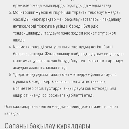
ережелер жаңа мамандарды оқытуды да жеңілдетеді.
Мониторинг жүйесін енгізу өнімді тұрақты тексеруге жағдай
жасайды. Чек-парақтар мен бақылау карталарын пайдалану
нәтижелерді тіркеуге мүмкіндік береді. Бұл үрдіс
тенденцияларды талдауға және жедел әрекет етуге жол
ашады.
Қызметкерлерді оқыту сапаны сақтаудың негізгі бөлігі
болып саналады. Жұмысшылар жабдықты дұрыс қолдануды
және ауытқуларға жауап беруді білуі тиіс. Біліктілікті арттыру
ақаудың азаюына ықпал етеді.
Үдерістерді үздіксіз талдау мен жетілдіру жүйенің дамуына
мүмкіндік береді. Кері байланыс пен статистикалық
мәліметтер әлсіз тұстарды айқындауға көмектеседі. Бұл
өндірісті икемді әрі бәсекеге қабілетті етеді.
Осы қадамдар кез келген жағдайға бейімделетін жүйенің негізін
қалайды.
Сапаны бақылау құралдары