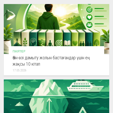
ПІКІРЛЕР
Өзін-өзі дамыту жолын бастағандар үшін ең
жақсы 10 кітап
17.05.2026