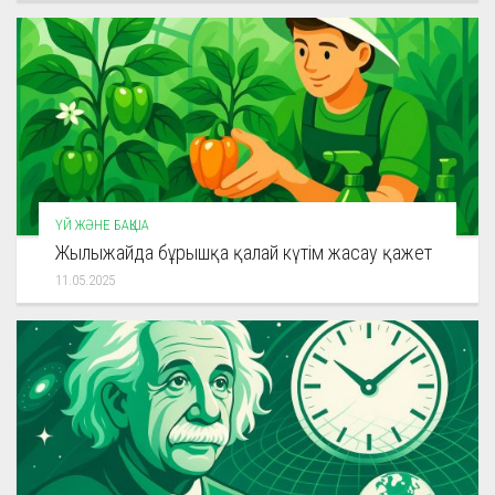
ҮЙ ЖӘНЕ БАҚША
Жылыжайда бұрышқа қалай күтім жасау қажет
11.05.2025