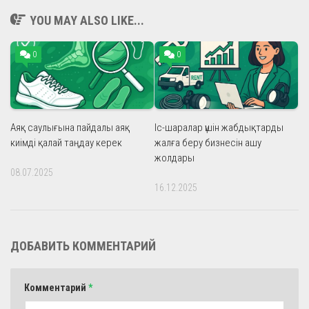
YOU MAY ALSO LIKE...
0
0
Аяқ саулығына пайдалы аяқ
Іс-шаралар үшін жабдықтарды
киімді қалай таңдау керек
жалға беру бизнесін ашу
жолдары
08.07.2025
16.12.2025
ДОБАВИТЬ КОММЕНТАРИЙ
Комментарий
*