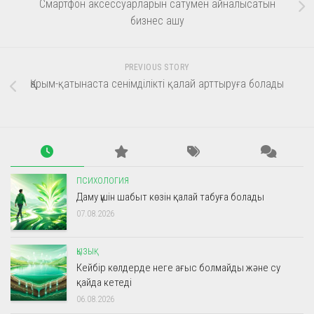
Смартфон аксессуарларын сатумен айналысатын
бизнес ашу
PREVIOUS STORY
Қарым-қатынаста сенімділікті қалай арттыруға болады
ПСИХОЛОГИЯ
Даму үшін шабыт көзін қалай табуға болады
07.08.2026
ҚЫЗЫҚ
Кейбір көлдерде неге ағыс болмайды және су
қайда кетеді
06.08.2026