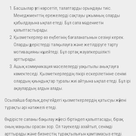
Басшылар үлгі көрсетіп, талаптарды орындауы тиіс.
Менеджменттің ережелерді сақтауы ұжымның оларды
қабылдауына ықпал етеді. Бұл сапа мәдениетін
қалыптастырады.
Қызметкерлер өз еңбегінің бағаланатынын сезінуі керек.
Оларды үдерістерді талқылауға және жетілдіруге тарту
мотивацияны күшейтеді. Бұл ортақ жауапкершілікті
арттырады.
Ашық коммуникация мәселелерді уақытылы анықтауға
көмектеседі. Қызметкерлердің пікірі ескерілетініне сенімі
олардың қиындықтар туралы жиі айтуына ықпал етеді. Бұл ірі
ақаулардың алдын алады.
Осылайша барлық деңгейдегі қызметкерлердің қатысуы жүйені
тұрақты әрі нәтижелі етеді.
Өндірісте сапаны бақылау жүйесі біртіндеп қалыптасады, бірақ
оның маңызы орасан зор. Ол тәуекелді азайтып, сенімді
арттырады және бизнестің тұрақтылығын қамтамасыз етеді.