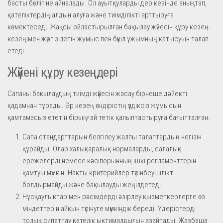
басты бөлігіне айналады. Ол ауытқуларды дер кезінде анықтап,
қателіктердің алдын алуға және тиімділікті арттыруға
көмектеседі. Жақсы ойластырылған бақылау жүйесін құру кезең-
кезеңімен жүргізілетін жұмыс пен бүкіл ұжымның қатысуын талап
етеді.
Жүйені құру кезеңдері
Сапаны бақылаудың тиімді жүйесін жасау бірнеше дәйекті
қадамнан тұрады. Әр кезең өндірістің үздіксіз жұмысын
қамтамасыз ететін бірыңғай тетік қалыптастыруға бағытталған.
Сапа стандарттарын белгілеу жалпы талаптардың негізін
құрайды. Олар халықаралық нормаларды, салалық
ережелерді немесе кәсіпорынның ішкі регламенттерін
қамтуы мүмкін. Нақты критерийлер түсінбеушілікті
болдырмайды және бақылауды жеңілдетеді.
Нұсқаулықтар мен рәсімдерді әзірлеу қызметкерлерге өз
міндеттерін айқын түсінуге мүмкіндік береді. Үдерістерді
толық сипаттау қателік ықтималдығын азайтады. Жазбаша