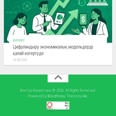
БИЗНЕС
Цифрландыру экономикалық модельдерді
қалай өзгертуде
04.08.2025
Вектор Казахстана © 2026. All Rights Reserved.
Powered by
WordPress
. Theme by
Alx
.