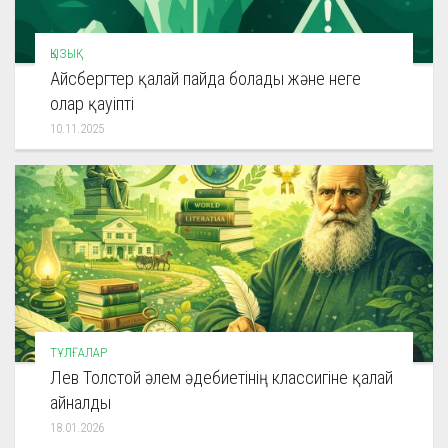
ҚЫЗЫҚ
Айсбергтер қалай пайда болады және неге
олар қауіпті
10.11.2025
ТҰЛҒАЛАР
Лев Толстой әлем әдебиетінің классигіне қалай
айналды
18.01.2026