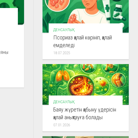
а
ДЕНСАУЛЫҚ
Псориаз қалай көрініп, қалай
емделеді
ияны
18.07.2025
ДЕНСАУЛЫҚ
Баяу жүретін қабыну үдерісін
қалай анықтауға болады
07.01.2026