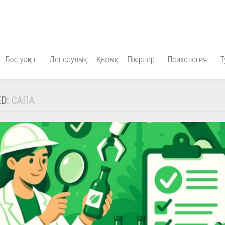
Бос уақыт
Денсаулық
Қызық
Пікірлер
Психология
Т
ED:
САПА