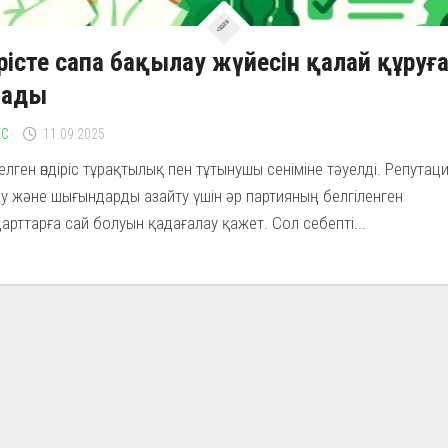
ірісте сапа бақылау жүйесін қалай құруғ
лады
ЕС
11.09.2025
елген өндіріс тұрақтылық пен тұтынушы сеніміне тәуелді. Репутац
у және шығындарды азайту үшін әр партияның белгіленген
арттарға сай болуын қадағалау қажет. Сол себепті...