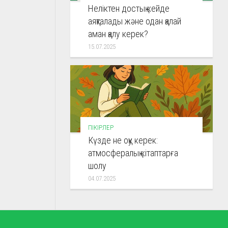
Неліктен достық кейде
аяқталады және одан қалай
аман қалу керек?
15.07.2025
ПІКІРЛЕР
Күзде не оқу керек:
атмосфералық кітаптарға
шолу
04.07.2025