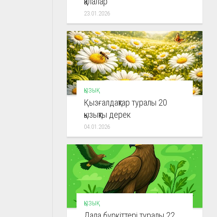
қалалар
23.01.2026
ҚЫЗЫҚ
Қызғалдақтар туралы 20
қызықты дерек
04.01.2026
ҚЫЗЫҚ
Дала бүркіттері туралы 22