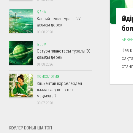
ҚЫЗЫҚ
Өнд
Каспий теңізі туралы 27
қызықты дерек
бо
03.08.2026
БИЗН
ҚЫЗЫҚ
Кез к
Сатурн планетасы туралы 30
қызықты дерек
сақта
01.08.2026
станд
ПСИХОЛОГИЯ
Кішкентай нәрселерден
ләззат алу неліктен
маңызды?
30.07.2026
КӨРУЛЕР БОЙЫНША ТОП