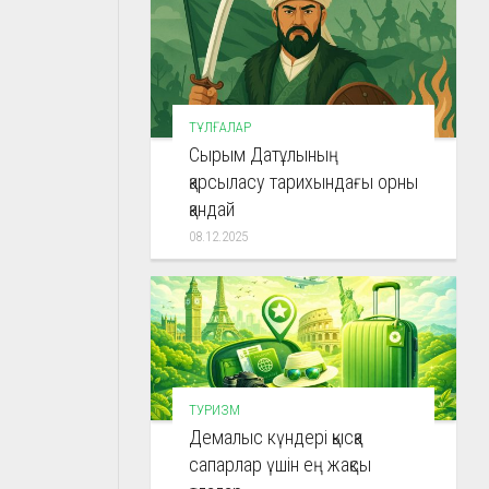
ТҰЛҒАЛАР
Сырым Датұлының
қарсыласу тарихындағы орны
қандай
08.12.2025
ТУРИЗМ
Демалыс күндері қысқа
сапарлар үшін ең жақсы