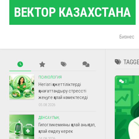
Skip
ВЕКТОР КАЗАХСТАНА
to
content
Бизнес
TAGG
ПСИХОЛОГИЯ
0
Негізгі қажеттіліктерді
қанағаттандыру стрессті
жеңуге қалай көмектеседі
05.08.2026
ДЕНСАУЛЫҚ
Гипогликемияны қалай анықтап,
қалай емдеу керек
04.08.2026