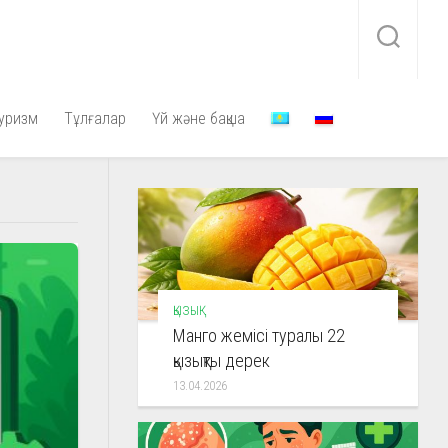
уризм
Тұлғалар
Үй және бақша
ҚЫЗЫҚ
Манго жемісі туралы 22
қызықты дерек
13.04.2026