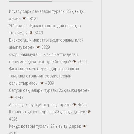
Игуасу сарқырамалары туралы 25 қызықты
дерек
18421
2025 жылы Қазақстанда қандай салықтар
төленеді?
5443
Бизнес үшін мақсатты аудиторияны қалай
анықтау керек
5229
«Бәрі бақылаудан шығып кетті» деген
сезіммен қалай күресуге болады?
5090
Фильмдер мен сериалдарға арналған
танымал стриминг сервистерінің
салыстырмасы
4839
Сатурн сақиналары туралы 26 қызықты дерек
4747
Алғашқы жазу жүйелерінің тарихы
4625
Шымкент қаласы туралы 29 қызықты дерек
4326
Көкқұс құстары туралы 27 қызықты дерек
4318