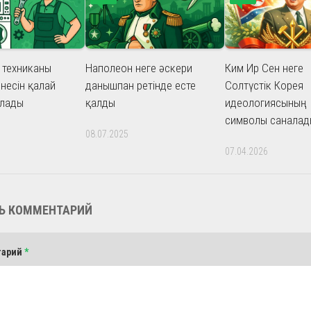
 техниканы
Наполеон неге әскери
Ким Ир Сен неге
несін қалай
данышпан ретінде есте
Солтүстік Корея
олады
қалды
идеологиясының
символы саналад
08.07.2025
07.04.2026
Ь КОММЕНТАРИЙ
тарий
*