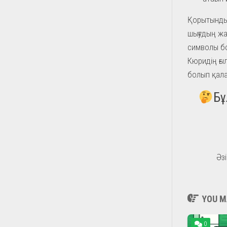
Қорытындыл
шығудың жа
символы бо
Кюридің ғы
болып қала
Бұ
Әзі
YOU MA
0