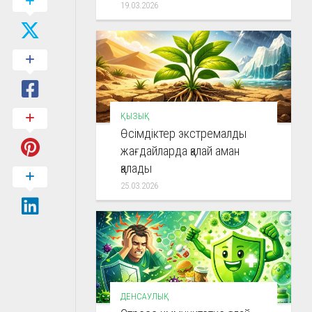
19.03.2026
ҚЫЗЫҚ
Өсімдіктер экстремалды
жағдайларда қалай аман
қалады
25.03.2026
ДЕНСАУЛЫҚ