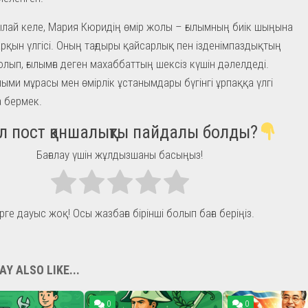
ай келе, Мария Кюридің өмір жолы – ғылымның биік шыңына
рқын үлгісі. Оның тағдыры қайсарлық пен ізденімпаздықтың
лып, ғылымға деген махаббаттың шексіз күшін дәлелдеді.
лыми мұрасы мен өмірлік ұстанымдары бүгінгі ұрпаққа үлгі
 бермек.
л пост қаншалықты пайдалы болды?
Бағалау үшін жұлдызшаны басыңыз!
рге дауыс жоқ! Осы жазбаға бірінші болып баға беріңіз.
Y ALSO LIKE...
0
0