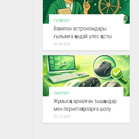
ТҰЛҒАЛАР
Вавилон астрономдары
ғылымға қандай үлес қосты
06.09.2025
ПІКІРЛЕР
Жұмысқа арналған тышқандар
мен пернетақталарға шолу
25.12.2025