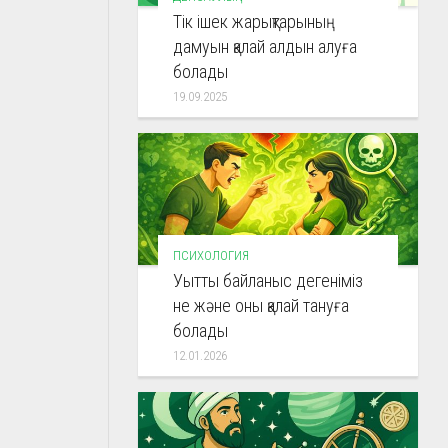
Тік ішек жарықтарының
дамуын қалай алдын алуға
болады
19.09.2025
ПСИХОЛОГИЯ
Уытты байланыс дегеніміз
не және оны қалай тануға
болады
12.01.2026