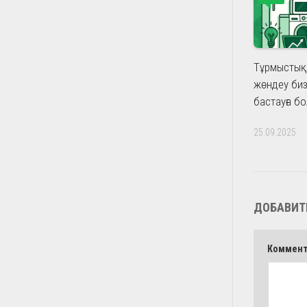
Тұрмыстық
жөндеу биз
бастауға б
25.09.2025
ДОБАВИТ
Коммен