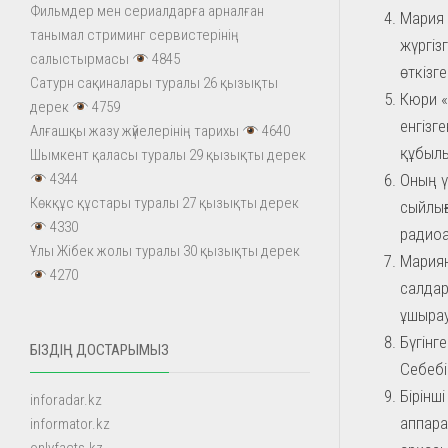
Фильмдер мен сериалдарға арналған
Мария 
танымал стриминг сервистерінің
жүргіз
салыстырмасы
4845
өткізге
Сатурн сақиналары туралы 26 қызықты
Кюри «
дерек
4759
енгізг
Алғашқы жазу жүйелерінің тарихы
4640
құбылы
Шымкент қаласы туралы 29 қызықты дерек
Оның ү
4344
Көкқұс құстары туралы 27 қызықты дерек
сыйлығ
4330
радиоа
Ұлы Жібек жолы туралы 30 қызықты дерек
Мариян
4270
салдар
ұшырау
Бүгінг
БІЗДІҢ ДОСТАРЫМЫЗ
Себебі
Бірінш
inforadar.kz
аппара
informator.kz