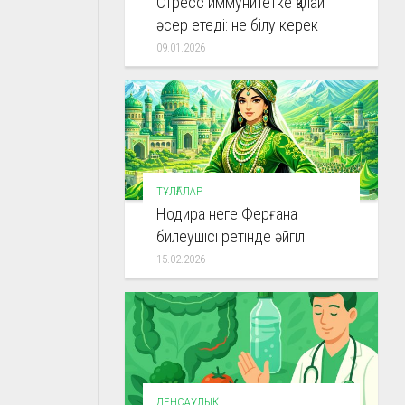
Стресс иммунитетке қалай
әсер етеді: не білу керек
09.01.2026
ТҰЛҒАЛАР
Нодира неге Ферғана
билеушісі ретінде әйгілі
15.02.2026
ДЕНСАУЛЫҚ