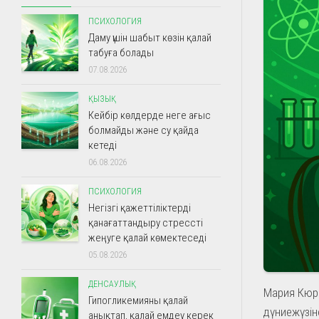
ПСИХОЛОГИЯ
Даму үшін шабыт көзін қалай
табуға болады
07.08.2026
ҚЫЗЫҚ
Кейбір көлдерде неге ағыс
болмайды және су қайда
кетеді
06.08.2026
ПСИХОЛОГИЯ
Негізгі қажеттіліктерді
қанағаттандыру стрессті
жеңуге қалай көмектеседі
05.08.2026
ДЕНСАУЛЫҚ
Мария Кюри
Гипогликемияны қалай
дүниежүзіне
анықтап, қалай емдеу керек