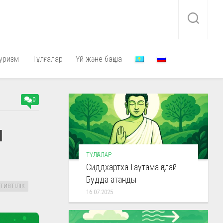
уризм
Тұлғалар
Үй және бақша
0
ы
ТҰЛҒАЛАР
Сиддхартха Гаутама қалай
Будда атанды
ТИВТІЛІК
16.07.2025