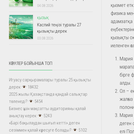
қызмет етк
04.08.2026
физика мен
ҚЫЗЫҚ
адамзатқа 
Каспий теңізі туралы 27
еңбектерін
қызықты дерек
қызықты оқ
03.08.2026
иеленген ғ
Мария 
КӨРУЛЕР БОЙЫНША ТОП
марапа
бірге 
Игуасу сарқырамалары туралы 25 қызықты
алды.
дерек
18432
Ол – е
2025 жылы Қазақстанда қандай салықтар
жалғыз
төленеді?
5454
полони
Бизнес үшін мақсатты аудиторияны қалай
Мария 
анықтау керек
5243
деген 
«Бәрі бақылаудан шығып кетті» деген
сезіммен қалай күресуге болады?
5102
елі По