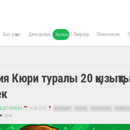
Бос уақыт
Денсаулық
Қызық
Пікірлер
Психология
Т
я Кюри туралы 20 қызықт
ек
АБДУГАЛИЕВА
14.06.2025
ҒАЛЫМДАР
ҒЫЛЫМ
МАРИ КЮРИ
РАДИОАК
2048