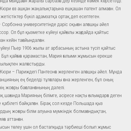
нда мыңдаған жаралы сарбазға дер кезінде көмек көрсетілді.
Кюри өз ашқан жаңалықтарына ешқашан патент алмаған. Ол
 жетістіктер бүкіл адамзатқа ортақ деп есептеген.
 Сорбонна университетінде дәріс оқыған алғашқы әйел
сор. Ол бұл қызметке күйеуі қайғылы жағдайда қайтыс
ан кейін тағайындалған.
үйеуі Пьер 1906 жылы ат арбасының астына түсіп қайтыс
 Бұл қайғыға қарамастан, Мария ғылыми жұмысын ерекше
ылықпен жалғастырды.
Кюри – Париждегі Пантеонға жерленген алғашқы әйел. Мұнда
анцияның ең беделді тұлғалары ғана жерленген, бұл оның
нің жоғары бағаланғанының дәлелі.
қ шағында Марияның білімге, әсіресе нақты ғылымдарға деген
 қабілеті байқалған. Бірақ сол кезде Польшада қыз
рдың жоғары білім алуына мүмкіндік болмағандықтан,
ға аттанған.
ысын төлеу үшін ол бастапқыда тәрбиеші болып жұмыс