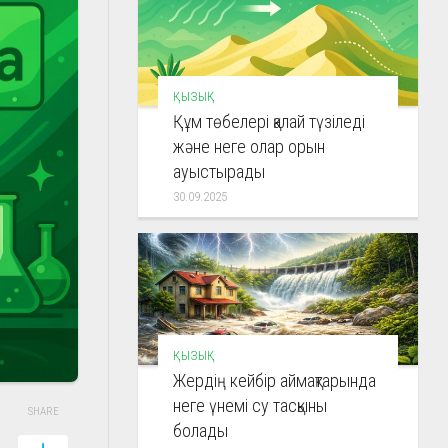
ҚЫЗЫҚ
Құм төбелері қалай түзіледі
және неге олар орын
ауыстырады
30.09.2025
ҚЫЗЫҚ
Жердің кейбір аймақтарында
неге үнемі су тасқыны
SHARE
болады