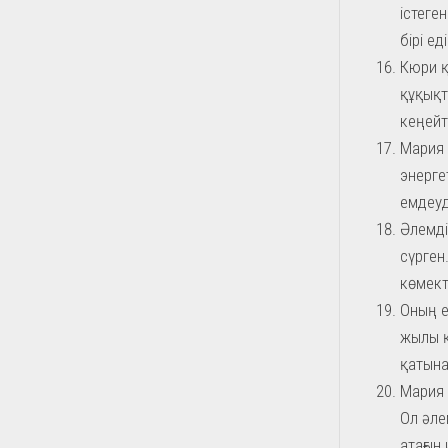
істеге
бірі еді
Кюри қ
құқықт
кеңейт
Мария 
энерге
емдеуд
Әлемді
сүрген
көмект
Оның е
жылы қ
қатына
Мария 
Ол әле
атағын