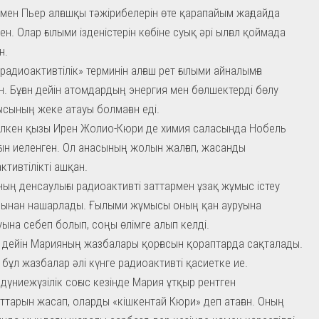
мен Пьер алғашқы тәжірибелерін өте қарапайым жағдайда
ген. Олар ғылыми ізденістерін көбіне суық әрі ылғал қоймада
н.
радиоактивтілік» терминін алғаш рет ғылыми айналымға
ен. Бұған дейін атомдардың энергия мен бөлшектерді бөлу
сының жеке атауы болмаған еді.
лкен қызы Ирен Жолио-Кюри де химия саласында Нобель
ын иеленген. Ол анасының жолын жалғап, жасанды
ктивтілікті ашқан.
ың денсаулығы радиоактивті заттармен ұзақ жұмыс істеу
ынан нашарлады. Ғылыми жұмысы оның қан ауруына
ына себеп болып, соңы өлімге алып келді.
е дейін Марияның жазбалары қорғасын қораптарда сақталады.
 бұл жазбалар әлі күнге радиоактивті қасиетке ие.
і дүниежүзілік соғыс кезінде Мария ұтқыр рентген
ттарын жасап, оларды «кішкентай Кюри» деп атаған. Оның