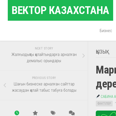
Skip
ВЕКТОР КАЗАХСТАНА
to
content
Бизнес
NEXT STORY
ҚЫЗЫҚ
Жалғыздықты қалайтындарға арналған
демалыс орындары
Мари
PREVIOUS STORY
дер
Шағын бизнеске арналған сайттар
жасаудан қалай табыс табуға болады
САБИНА 
ФАКТІЛЕР