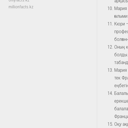
onlyfacts.kz
арқасы
millionfacts.kz
Мария 
ғылыми
Кюри –
профес
болғанн
Оның к
болды.
табанд
Мария 
тек Фр
еңбегі
Балалы
ерекше
балала
Франция
Оқу ақ