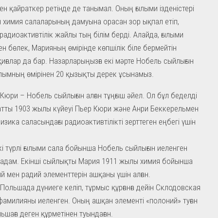
ен қайраткер ретінде де танымал. Оның ғылыми ізденістері
 химия салаларының дамуына орасан зор ықпал етіп,
радиоактивтілік жайлы тың білім берді. Алайда, ғылыми
ен бөлек, Марияның өмірінде көпшілік біле бермейтін
иғалар да бар. Назарларыңызға екі мәрте Нобель сыйлығын
алымның өмірінен 20 қызықты дерек ұсынамыз.
Кюри – Нобель сыйлығын алған тұңғыш әйел. Ол бұл беделді
тты 1903 жылы күйеуі Пьер Кюри және Анри Беккерельмен
физика саласындағы радиоактивтілікті зерттеген еңбегі үшін
кі түрлі ғылыми сала бойынша Нобель сыйлығын иеленген
 адам. Екінші сыйлықты Мария 1911 жылы химия бойынша
й мен радий элементтерін ашқаны үшін алған.
Польшада дүниеге келіп, тұрмыс құрғанға дейін Склодовская
фамилияны иеленген. Оның ашқан элементі «полоний» туған
льшаға деген құрметінен туындаған.