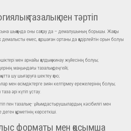
гиялық тазалық пен тәртіп
сына шыққанда оны сақтау да – демалушының борышы. Жақсы
к демалысты емес, қоршаған ортаны да қадірлейтін орын болуы
жәшіктері мен арнайы қалдық жинау жүйесінің болуы;
дерінің маңындағы тазалық деңгейі;
ақытта шу шығаруға шектеу қою;
лар мен өсімдіктерге зиян келтірмеу ережелерінің болуы;
 таза әрі күтіп ұстау.
тіп пен тазалық – ұйымдастырушылардың кәсібилігі мен
 деген құрметінің көрсеткіші.
лыс форматы мен қосымша