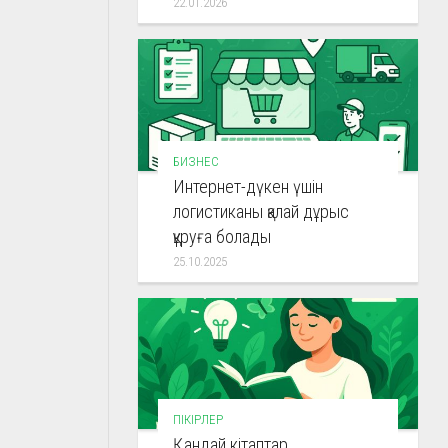
22.01.2026
БИЗНЕС
Интернет-дүкен үшін
логистиканы қалай дұрыс
құруға болады
25.10.2025
ПІКІРЛЕР
Қандай кітаптар