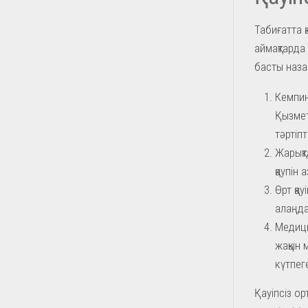
Табиғатта 
аймақтарда 
басты наза
Кемпин
Қызмет
тәртіпт
Жарықт
қаупін
Өрт қау
алаңда
Медици
жақын 
күтпег
Қауіпсіз о