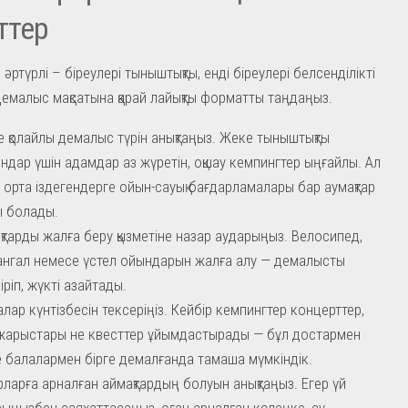
ттер
әртүрлі – біреулері тыныштықты, енді біреулері белсенділікті
емалыс мақсатына қарай лайықты форматты таңдаңыз.
ге қолайлы демалыс түрін анықтаңыз. Жеке тыныштықты
ындар үшін адамдар аз жүретін, оқшау кемпингтер ыңғайлы. Ал
і орта іздегендерге ойын-сауық бағдарламалары бар аумақтар
ы болады.
тарды жалға беру қызметіне назар аударыңыз. Велосипед,
 мангал немесе үстел ойындарын жалға алу — демалысты
іріп, жүкті азайтады.
алар күнтізбесін тексеріңіз. Кейбір кемпингтер концерттер,
жарыстары не квесттер ұйымдастырады — бұл достармен
 балалармен бірге демалғанда тамаша мүмкіндік.
ларға арналған аймақтардың болуын анықтаңыз. Егер үй
ыңызбен саяхаттасаңыз, оған арналған көлеңке, су,