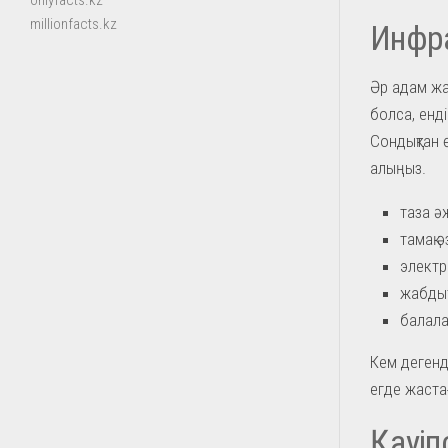
onlyfacts.kz
millionfacts.kz
Инфра
Әр адам жай
болса, енді
Сондықтан ө
алыңыз.
таза ә
тамақ 
электр 
жабдық
балала
Кем дегенд
егде жаста
Қауіп