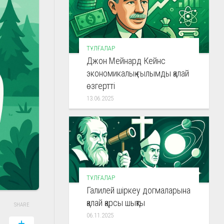
ТҰЛҒАЛАР
Джон Мейнард Кейнс
экономикалық ғылымды қалай
өзгертті
13.06.2025
ТҰЛҒАЛАР
Галилей шіркеу догмаларына
қалай қарсы шықты
SHARE
06.11.2025