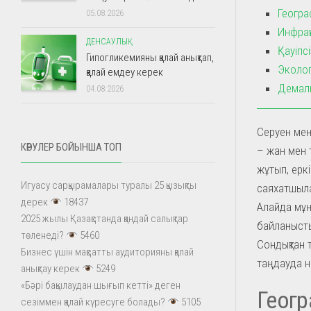
Геогра
05.08.2026
Инфрақ
ДЕНСАУЛЫҚ
Қауіпсі
Гипогликемияны қалай анықтап,
Эколог
қалай емдеу керек
Демалы
04.08.2026
Серуен мен
КӨРУЛЕР БОЙЫНША ТОП
– жан мен 
жұтып, еркі
Игуасу сарқырамалары туралы 25 қызықты
саяхатшыла
дерек
18437
Алайда мұн
2025 жылы Қазақстанда қандай салықтар
байланысты
төленеді?
5460
Сондықтан 
Бизнес үшін мақсатты аудиторияны қалай
таңдауда н
анықтау керек
5249
«Бәрі бақылаудан шығып кетті» деген
Геогр
сезіммен қалай күресуге болады?
5105