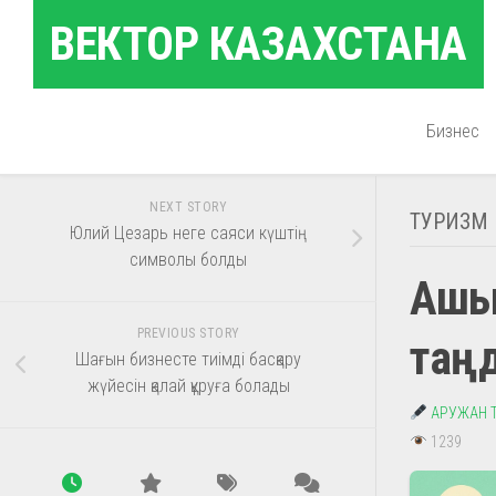
Skip
ВЕКТОР КАЗАХСТАНА
to
content
Бизнес
NEXT STORY
ТУРИЗМ
Юлий Цезарь неге саяси күштің
символы болды
Ашық
PREVIOUS STORY
таң
Шағын бизнесте тиімді басқару
жүйесін қалай құруға болады
АРУЖАН 
1239