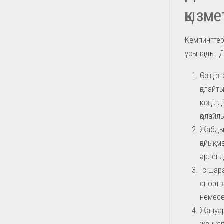
қызме
Кемпингтер 
ұсынады. Д
Өзіңіз
қалайт
көңілд
қолайл
Жабдық
қайық,
әрленд
Іс-шар
спорт 
немесе
Жануар
жануар