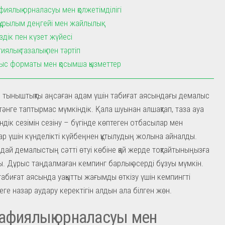
фиялық орналасуы мен қолжетімділігі
ұрылым деңгейі мен жайлылық
здік пен күзет жүйесі
иялық тазалық пен тәртіп
с форматы мен қосымша қызметтер
 тыныштықты аңсаған адам үшін табиғат аясындағы демалыс
тәнге таптырмас мүмкіндік. Қала шуынан алшақтап, таза ауа
ндік сезімін сезіну – бүгінде көптеген отбасылар мен
р үшін күнделікті күйбеңнен құтылудың жолына айналды.
дай демалыстың сәтті өтуі көбіне қай жерде тоқтайтыныңызға
. Дұрыс таңдалмаған кемпинг барлық әсерді бұзуы мүмкін.
табиғат аясында уақытты жағымды өткізу үшін кемпингті
еге назар аудару керектігін алдын ала білген жөн.
афиялық орналасуы мен