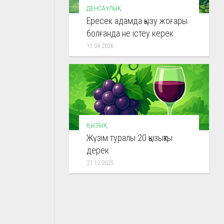
ДЕНСАУЛЫҚ
Ересек адамда қызу жоғары
болғанда не істеу керек
11.04.2026
ҚЫЗЫҚ
Жүзім туралы 20 қызықты
дерек
21.12.2025