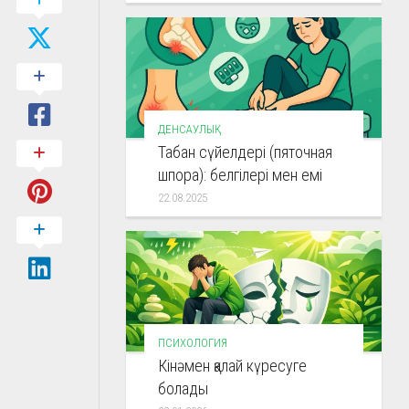
ДЕНСАУЛЫҚ
Табан сүйелдері (пяточная
шпора): белгілері мен емі
22.08.2025
ПСИХОЛОГИЯ
Кінәмен қалай күресуге
болады