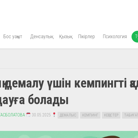
Бос уақыт
Денсаулық
Қызық
Пікірлер
Психология
Т
 демалу үшін кемпингті қа
дауға болады
ТАСБОЛАТОВА
30.05.2025
ДЕМАЛЫС
КЕМПИНГ
КЕҢЕСТЕР
ТАБИҒА