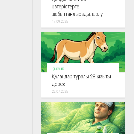
өзгерістерге
шабыттандырады: шолу
17.09.2025
ҚЫЗЫҚ
Құландар туралы 28 қызықты
дерек
22.07.2025