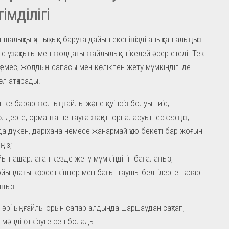
імділігі
ншалықты қашықтыққа баруға дайын екеніңізді анықтап алыңыз.
с ұзақтығы мен жолдағы жайлылыққа тікелей әсер етеді. Тек
қ емес, жолдың сапасы мен көлікпен жету мүмкіндігі де
л атқарады.
гке барар жол ыңғайлы және қауіпсіз болуы тиіс;
өлдерге, орманға не тауға жақын орналасуын ескеріңіз;
а дүкен, дәріхана немесе жанармай құю бекеті бар-жоғын
ңіз;
йы нашарлаған кезде жету мүмкіндігін бағалаңыз;
йындағы көрсеткіштер мен бағыттаушы белгілерге назар
ңыз.
 әрі ыңғайлы орын сапар алдында шаршаудан сақтап,
мәнді өткізуге сеп болады.