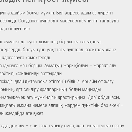
қауіп әрдайым болуы мүмкін. Бұл әсіресе адам аз жүретін
сезіледі. Сондықтан қауіпсіздік мәселесі кемпингті таңдауда
рда болуы тиіс.
г аумағында күзет қызметінің бар-жоғын анықтаңыз.
керлердің болуы түнгі уақыттағы қауіптерді азайтады және
і қадағалауға көмектеседі.
андыруға мән беріңіз. Аумақтың жарық болуы – жарақат алу
 азайтып, жайлылықты арттырады.
іпсіздігі қалай қамтамасыз етілгенін біліңіз. Арнайы от жағу
рының, өрт сөндіру құралдарының болуы маңызды.
налық көмек алу мүмкіндігін қарастырыңыз. Дәрі қобдишасы,
маңдағы емхана немесе алғашқы жәрдем пунктінің бар екені –
ен жағдайда өте қажет.
ртада демалу – жай ғана тынығу емес, жан тыныштығын сезіну