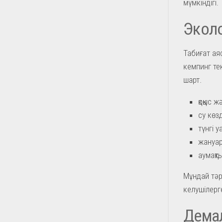
мүмкіндігі.
Эколо
Табиғат ая
кемпинг те
шарт.
қоқыс 
су көз
түнгі у
жануар
аумақты
Мұндай тәр
келушілерге
Дема