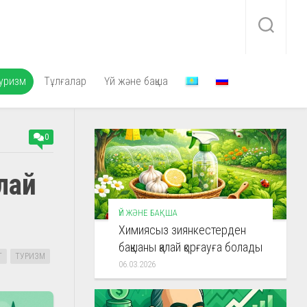
уризм
Тұлғалар
Үй және бақша
0
лай
ҮЙ ЖӘНЕ БАҚША
Химиясыз зиянкестерден
бақшаны қалай қорғауға болады
Т
ТУРИЗМ
06.03.2026