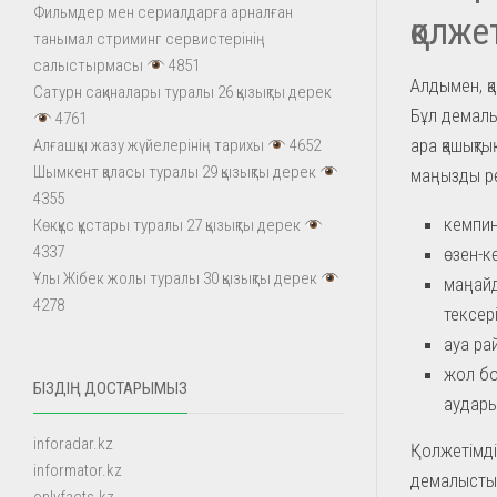
Фильмдер мен сериалдарға арналған
қолжет
танымал стриминг сервистерінің
салыстырмасы
4851
Алдымен, қа
Сатурн сақиналары туралы 26 қызықты дерек
Бұл демалы
4761
ара қашықты
Алғашқы жазу жүйелерінің тарихы
4652
Шымкент қаласы туралы 29 қызықты дерек
маңызды рө
4355
кемпин
Көкқұс құстары туралы 27 қызықты дерек
4337
өзен-к
Ұлы Жібек жолы туралы 30 қызықты дерек
маңайд
4278
тексері
ауа ра
жол бо
БІЗДІҢ ДОСТАРЫМЫЗ
аудары
inforadar.kz
Қолжетімді
informator.kz
демалысты 