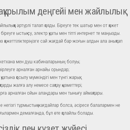
құрылым деңгейі мен жайлылық
лылыққа әртүрлі талап қояды. Біреуге тек шатыр мен от қажет
 біреуге ыстық су, электр қуаты мен тіпті интернет те маңызды.
з қажеттіліктеріңізге сай жағдай бар-жоғын алдын ала анықтап
жетхана мен душ кабиналарының болуы;
әзірлеуге арналған арнайы орындар;
қуатына қосылу мүмкіндігі мен түнгі жарық;
тарды жалға алу немесе сақтау қызметтері;
рға арналған ойын алаңдары мен тынығу аймақтары.
е негізгі тұрмыстық жағдайлар болса, әсіресе балалармен не
ғылармен демалғанда, бұл өте қолайлы болады.
сіздік пен күзет жүйесі