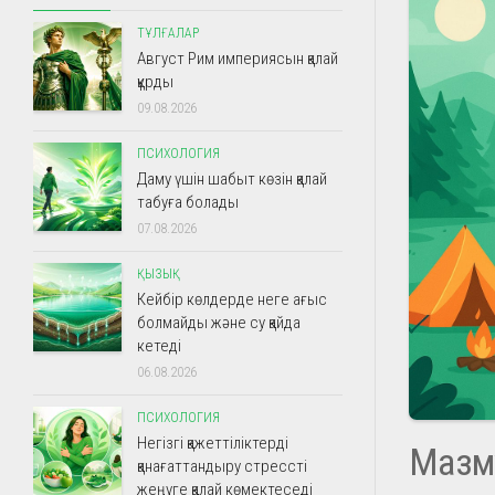
ТҰЛҒАЛАР
Август Рим империясын қалай
құрды
09.08.2026
ПСИХОЛОГИЯ
Даму үшін шабыт көзін қалай
табуға болады
07.08.2026
ҚЫЗЫҚ
Кейбір көлдерде неге ағыс
болмайды және су қайда
кетеді
06.08.2026
ПСИХОЛОГИЯ
Негізгі қажеттіліктерді
Мазм
қанағаттандыру стрессті
жеңуге қалай көмектеседі