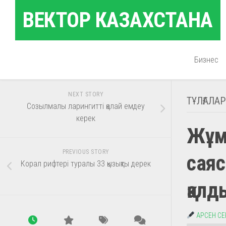
Skip
ВЕКТОР КАЗАХСТАНА
to
content
Бизнес
NEXT STORY
ТҰЛҒАЛАР
Созылмалы ларингитті қалай емдеу
керек
Жұм
PREVIOUS STORY
саяс
Корал рифтері туралы 33 қызықты дерек
қалд
АРСЕН С