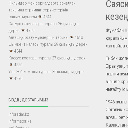
Саяси
Фильмдер мен сериалдарға арналған
танымал стриминг сервистерінің
кезең
салыстырмасы
4844
Сатурн сақиналары туралы 26 қызықты
Жұмабай Ш
дерек
4759
Алғашқы жазу жүйелерінің тарихы
4640
қарапайым 
Шымкент қаласы туралы 29 қызықты дерек
жағдайда өт
4344
Еңбек жол
Көкқұс құстары туралы 27 қызықты дерек
4330
Біраз уақы
Ұлы Жібек жолы туралы 30 қызықты дерек
партия жұм
4270
өмірінде кө
нығайту іс
БІЗДІҢ ДОСТАРЫМЫЗ
1946 жылы
Орталық ко
inforadar.kz
алғаш рет ж
informator.kz
Қазақстанн