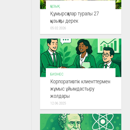
ҚЫЗЫҚ
Құмырсқалар туралы 27
қызықты дерек
05.02.2026
БИЗНЕС
Корпоративтік клиенттермен
жұмыс ұйымдастыру
жолдары
12.06.2025