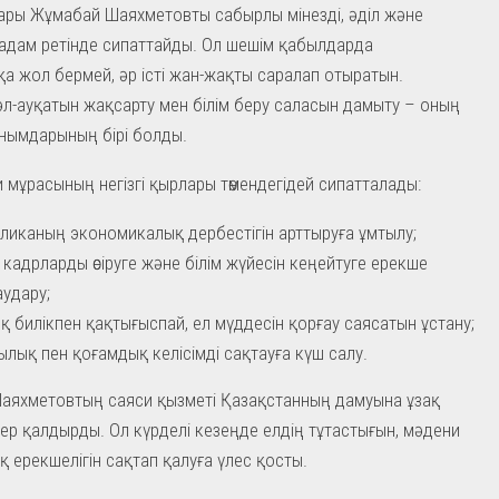
ры Жұмабай Шаяхметовты сабырлы мінезді, әділ және
адам ретінде сипаттайды. Ол шешім қабылдарда
а жол бермей, әр істі жан-жақты саралап отыратын.
л-ауқатын жақсарту мен білім беру саласын дамыту – оның
нымдарының бірі болды.
 мұрасының негізгі қырлары төмендегідей сипатталады:
ликаның экономикалық дербестігін арттыруға ұмтылу;
 кадрларды өсіруге және білім жүйесін кеңейтуге ерекше
аудару;
қ билікпен қақтығыспай, ел мүддесін қорғау саясатын ұстану;
ылық пен қоғамдық келісімді сақтауға күш салу.
аяхметовтың саяси қызметі Қазақстанның дамуына ұзақ
сер қалдырды. Ол күрделі кезеңде елдің тұтастығын, мәдени
қ ерекшелігін сақтап қалуға үлес қосты.