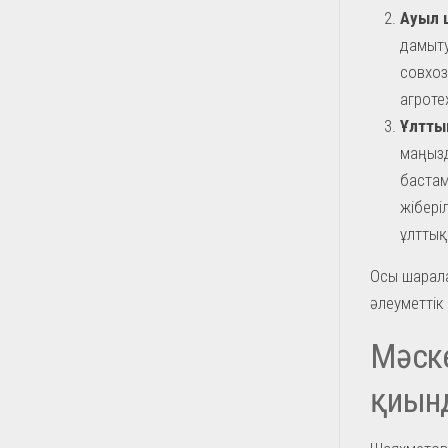
Ауыл 
дамыту
совхоз
агроте
Ұлтты
маңызд
бастам
жібері
ұлттық
Осы шарал
әлеуметтік
Мәск
қиын