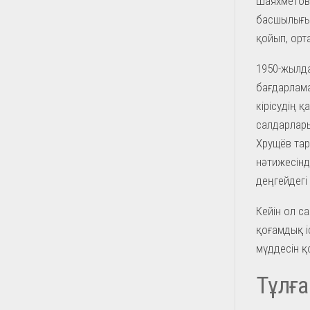
Шаяхметовт
басшылығы
қойып, орт
1950-жылда
бағдарлама
кірісудің қ
салдарлары
Хрущёв тар
нәтижесінд
деңгейдегі
Кейін ол с
қоғамдық і
мүддесін қ
Тұлғ