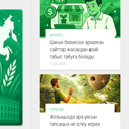
БИЗНЕС
Шағын бизнеске арналған
сайттар жасаудан қалай
табыс табуға болады
14.06.2025
ТУРИЗМ
Жолыңызда ара ұясын
тапсаңыз не істеу керек