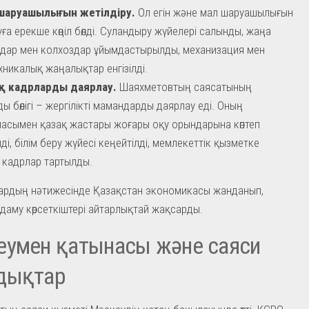
шаруашылығын жетілдіру.
Ол егін және мал шаруашылығын
ға ерекше көңіл бөлді. Суландыру жүйелері салынды, жаңа
дар мен колхоздар ұйымдастырылды, механизация мен
хникалық жаңалықтар енгізілді.
қ кадрларды даярлау.
Шаяхметовтың саясатының
ы бөлігі – жергілікті мамандарды даярлау еді. Оның
асымен қазақ жастары жоғары оқу орындарына көптеп
лді, білім беру жүйесі кеңейтілді, мемлекеттік қызметке
 кадрлар тартылды.
ардың нәтижесінде Қазақстан экономикасы жанданып,
 даму көрсеткіштері айтарлықтай жақсарды.
еумен қатынасы және саяси
дықтар