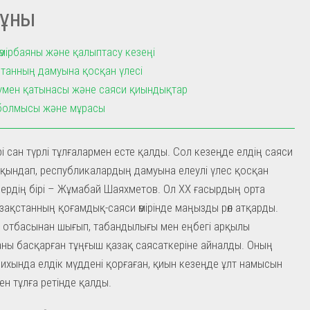
ұны
өмірбаяны және қалыптасу кезеңі
танның дамуына қосқан үлесі
мен қатынасы және саяси қиындықтар
болмысы және мұрасы
рі сан түрлі тұлғалармен есте қалды. Сол кезеңде елдің саяси
қындап, республикалардың дамуына елеулі үлес қосқан
ердің бірі – Жұмабай Шаяхметов. Ол XX ғасырдың орта
зақстанның қоғамдық-саяси өмірінде маңызды рөл атқарды.
 отбасынан шығып, табандылығы мен еңбегі арқылы
ны басқарған тұңғыш қазақ саясаткеріне айналды. Оның
арихында елдік мүддені қорғаған, қиын кезеңде ұлт намысын
ен тұлға ретінде қалды.