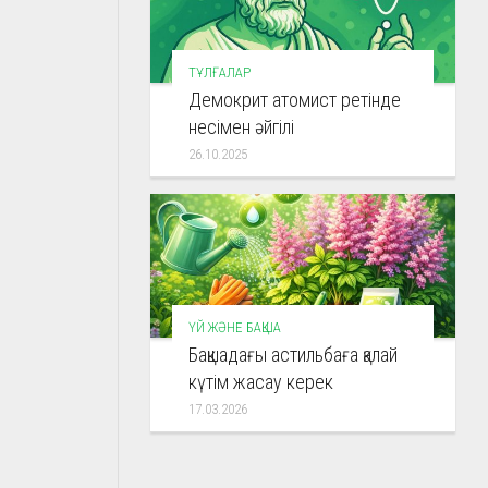
ТҰЛҒАЛАР
Демокрит атомист ретінде
несімен әйгілі
26.10.2025
ҮЙ ЖӘНЕ БАҚША
Бақшадағы астильбаға қалай
күтім жасау керек
17.03.2026