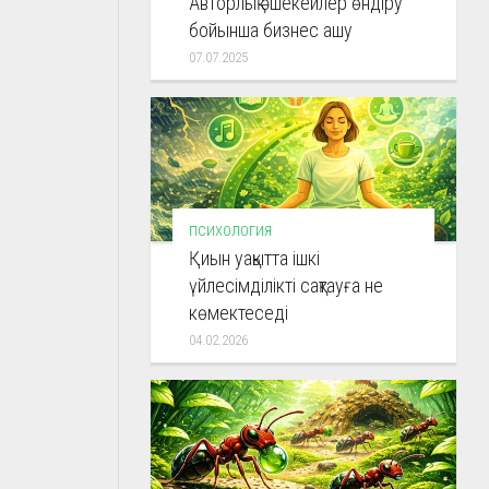
Авторлық әшекейлер өндіру
бойынша бизнес ашу
07.07.2025
ПСИХОЛОГИЯ
Қиын уақытта ішкі
үйлесімділікті сақтауға не
көмектеседі
04.02.2026