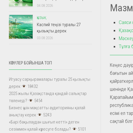
Мазм
04.08.2026
ҚЫЗЫҚ
Саяси 
Каспий теңізі туралы 27
Қазақс
қызықты дерек
Мәскеу
03.08.2026
Тұлға 
КӨРУЛЕР БОЙЫНША ТОП
Кеңес дәуі
бағытын ай
Игуасу сарқырамалары туралы 25 қызықты
қайраткерл
дерек
18432
шенінде Қа
2025 жылы Қазақстанда қандай салықтар
Қарапайым
төленеді?
5454
республика
Бизнес үшін мақсатты аудиторияны қалай
есімі ел т
анықтау керек
5243
сақтай білг
«Бәрі бақылаудан шығып кетті» деген
сезіммен қалай күресуге болады?
5101