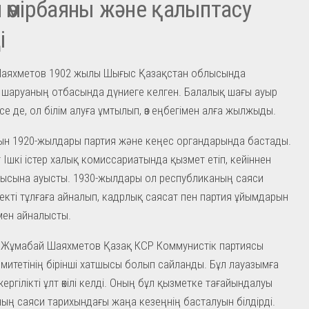
 өмірбаяны және қалыптасу
і
аяхметов 1902 жылы Шығыс Қазақстан облысында
шаруаның отбасында дүниеге келген. Балалық шағы ауыр
се де, ол білім алуға ұмтылып, өз еңбегімен алға жылжыды.
ын 1920-жылдары партия және кеңес органдарында бастады.
т Ішкі істер халық комиссариатында қызмет етіп, кейіннен
ысына ауысты. 1930-жылдары ол республиканың саяси
рнекті тұлғаға айналып, кадрлық саясат пен партия ұйымдарын
імен айналысты.
 Жұмабай Шаяхметов Қазақ КСР Коммунистік партиясы
митетінің бірінші хатшысы болып сайланды. Бұл лауазымға
ергілікті ұлт өкілі келді. Оның бұл қызметке тағайындалуы
ың саяси тарихындағы жаңа кезеңнің басталуын білдірді.