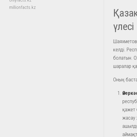
onlyfacts.kz
millionfacts.kz
Қаза
үлесі
Шаяхметовт
келді. Рес
болатын. О
шаралар қ
Оның баста
Өнеркә
респуб
қажет 
жасау 
ашылды
аймақт