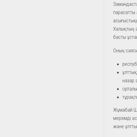
Замандаста
парасатты 
асығыстыққ
Халықтың ә
басты ұста
Оның саяси
респуб
ұлттық
назар 
орталы
тұрақт
Жұмабай Ш
мерзімді ә
және ұлтты