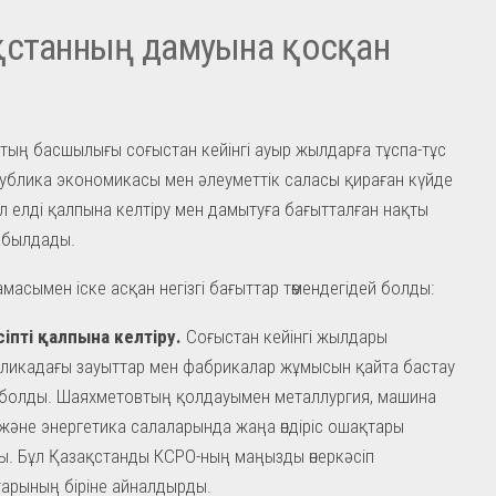
қстанның дамуына қосқан
ың басшылығы соғыстан кейінгі ауыр жылдарға тұспа-тұс
публика экономикасы мен әлеуметтік саласы қираған күйде
л елді қалпына келтіру мен дамытуға бағытталған нақты
абылдады.
масымен іске асқан негізгі бағыттар төмендегідей болды:
сіпті қалпына келтіру.
Соғыстан кейінгі жылдары
ликадағы зауыттар мен фабрикалар жұмысын қайта бастау
болды. Шаяхметовтың қолдауымен металлургия, машина
және энергетика салаларында жаңа өндіріс ошақтары
. Бұл Қазақстанды КСРО-ның маңызды өнеркәсіп
арының біріне айналдырды.