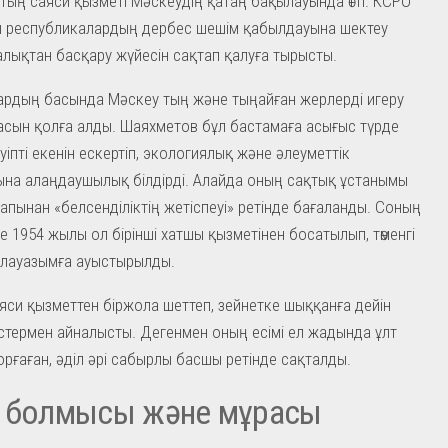
ың саяси қызметі Мәскеудің қатаң бақылауында өтті. КСРО
 республикалардың дербес шешім қабылдауына шектеу
алықтан басқару жүйесін сақтап қалуға тырысты.
рдың басында Мәскеу тың және тыңайған жерлерді игеру
сын қолға алды. Шаяхметов бұл бастамаға асығыс түрде
ауіпті екенін ескертіп, экологиялық және әлеуметтік
на алаңдаушылық білдірді. Алайда оның сақтық ұстанымы
апынан «белсенділіктің жетіспеуі» ретінде бағаланды. Соның
е 1954 жылы ол бірінші хатшы қызметінен босатылып, төменгі
 лауазымға ауыстырылды.
аяси қызметтен біржола шеттеп, зейнетке шыққанға дейін
стермен айналысты. Дегенмен оның есімі ел жадында ұлт
орғаған, әділ әрі сабырлы басшы ретінде сақталды.
а болмысы және мұрасы