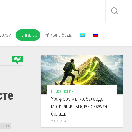
уризм
Тұлғалар
Үй және бақша
0
сте
ПСИХОЛОГИЯ
Ұзақ мерзімді жобаларда
мотивацияны қалай сақтауға
болады
23.03.2026
РЛЕРІ