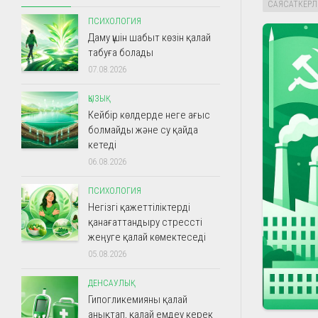
САЯСАТКЕРЛ
ПСИХОЛОГИЯ
Даму үшін шабыт көзін қалай
табуға болады
07.08.2026
ҚЫЗЫҚ
Кейбір көлдерде неге ағыс
болмайды және су қайда
кетеді
06.08.2026
ПСИХОЛОГИЯ
Негізгі қажеттіліктерді
қанағаттандыру стрессті
жеңуге қалай көмектеседі
05.08.2026
ДЕНСАУЛЫҚ
Гипогликемияны қалай
анықтап, қалай емдеу керек