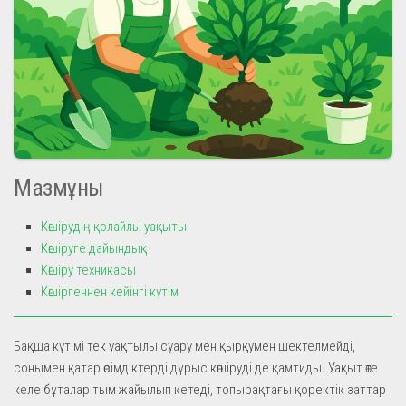
Мазмұны
Көшірудің қолайлы уақыты
Көшіруге дайындық
Көшіру техникасы
Көшіргеннен кейінгі күтім
Бақша күтімі тек уақтылы суару мен қырқумен шектелмейді,
сонымен қатар өсімдіктерді дұрыс көшіруді де қамтиды. Уақыт өте
келе бұталар тым жайылып кетеді, топырақтағы қоректік заттар