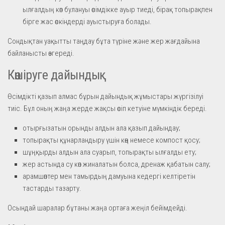
ылғалдың көп булануы өсімдікке ауыр тиеді, бірақ топырақпен
бірге жас өскіндерді ауыстыруға болады.
Сондықтан уақытты таңдау бұта түріне және жер жағдайына
байланысты өзгереді.
Көшіруге дайындық
Өсімдікті қазып алмас бұрын дайындық жұмыстары жүргізілуі
тиіс. Бұл оның жаңа жерде жақсы өсіп кетуіне мүмкіндік береді.
отырғызатын орынды алдын ала қазып дайындау;
топырақты құнарландыру үшін көң немесе компост қосу;
шұңқырды алдын ала суарып, топырақты ылғалды ету;
жер астында су көп жиналатын болса, дренаж қабатын салу;
арамшөптер мен тамырдың дамуына кедергі келтіретін
тастарды тазарту.
Осындай шаралар бұтаны жаңа ортаға жеңіл бейімдейді.