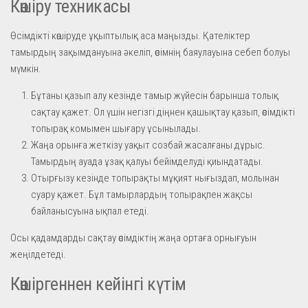
Көшіру техникасы
Өсімдікті көшіруде ұқыптылық аса маңызды. Қателіктер
тамырдың зақымдануына әкеліп, өсімнің баяулауына себеп болуы
мүмкін.
Бұтаны қазып алу кезінде тамыр жүйесін барынша толық
сақтау қажет. Ол үшін негізгі діңнен қашықтау қазып, өсімдікті
топырақ комымен шығару ұсынылады.
Жаңа орынға жеткізу уақыт созбай жасалғаны дұрыс.
Тамырдың ауада ұзақ қалуы бейімделуді қиындатады.
Отырғызу кезінде топырақты мұқият нығыздап, молынан
суару қажет. Бұл тамырлардың топырақпен жақсы
байланысуына ықпал етеді.
Осы қадамдарды сақтау өсімдіктің жаңа ортаға орнығуын
жеңілдетеді.
Көшіргеннен кейінгі күтім