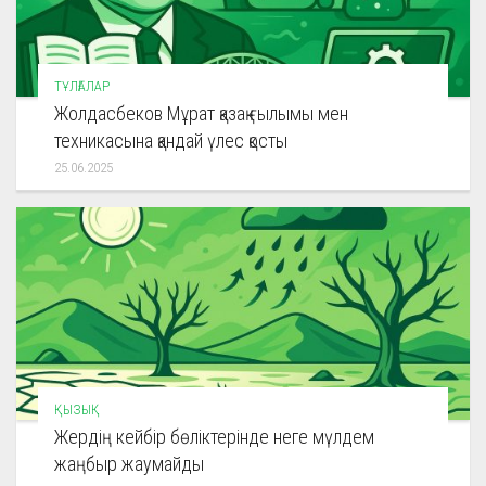
ТҰЛҒАЛАР
Жолдасбеков Мұрат қазақ ғылымы мен
техникасына қандай үлес қосты
25.06.2025
ҚЫЗЫҚ
Жердің кейбір бөліктерінде неге мүлдем
жаңбыр жаумайды