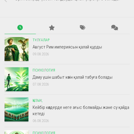
ТҰЛҒАЛАР
Август Рим империясын қалай құрды
09.08.2026
ПСИХОЛОГИЯ
Даму үшін шабыт көзін қалай табуға болады
07.08.2026
ҚЫЗЫҚ
Кейбір көлдерде неге ағыс болмайды және су қайда
кетеді
06.08.2026
ПСИХОЛОГИЯ