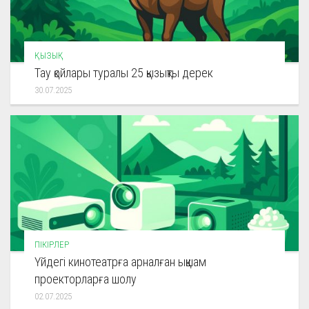
ҚЫЗЫҚ
Тау қойлары туралы 25 қызықты дерек
30.07.2025
ПІКІРЛЕР
Үйдегі кинотеатрға арналған ықшам
проекторларға шолу
02.07.2025