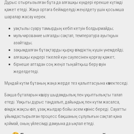
Дұрыс отырғызылған бұта да алғашқы күндері ерекше күтімді
қажет етеді. Жаңа ортаға бейімделуді жеңілдету үшін қосымша
шаралар жасау керек.
уақтылы суару тамырдың кебіп кетуін болдырмайды;
мульчирование ылғалды сақтап, температура ауытқуын
азайтады;
зақымдалған бұтақтарды қырқу өсімдіктің күшін үнемдейді;
алғашқы күндері тікелей күн сәулесінен қорғау қажет;
бірнеше аптадан соң жеңіл тыңайтқыш беру өсуін
жеделдетеді.
Мұндай күтім бұтаның жаңа жерде тез қалыптасуына көмектеседі.
Бақша бұталарын көшіру шыдамдылық пен ұқыптылықты талап
етеді. Уақыты дұрыс таңдалып, дайындық пен күтім жасалса,
өсімдік жақсы өсіп, ұзақ жылдар бойы әсем көрініс береді. Сауатты
ұйымдастырылған процесс бақшаның сұлулығын сақтап қана
қоймай, оның үйлесімді дамуына да ықпал етеді.