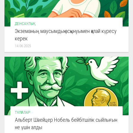
ДЕНСАУЛЫҚ
Экземаның маусымдық асқынуымен қалай күресу
керек
14.06.2025
ТҰЛҒАЛАР
Альберт Швейцер Нобель бейбітшілік сыйлығын
не үшін алды