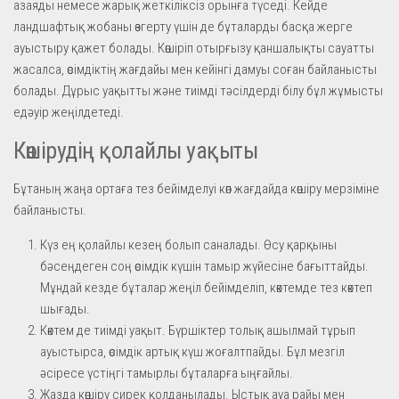
азаяды немесе жарық жеткіліксіз орынға түседі. Кейде
ландшафтық жобаны өзгерту үшін де бұталарды басқа жерге
ауыстыру қажет болады. Көшіріп отырғызу қаншалықты сауатты
жасалса, өсімдіктің жағдайы мен кейінгі дамуы соған байланысты
болады. Дұрыс уақытты және тиімді тәсілдерді білу бұл жұмысты
едәуір жеңілдетеді.
Көшірудің қолайлы уақыты
Бұтаның жаңа ортаға тез бейімделуі көп жағдайда көшіру мерзіміне
байланысты.
Күз ең қолайлы кезең болып саналады. Өсу қарқыны
бәсеңдеген соң өсімдік күшін тамыр жүйесіне бағыттайды.
Мұндай кезде бұталар жеңіл бейімделіп, көктемде тез көктеп
шығады.
Көктем де тиімді уақыт. Бүршіктер толық ашылмай тұрып
ауыстырса, өсімдік артық күш жоғалтпайды. Бұл мезгіл
әсіресе үстіңгі тамырлы бұталарға ыңғайлы.
Жазда көшіру сирек қолданылады. Ыстық ауа райы мен