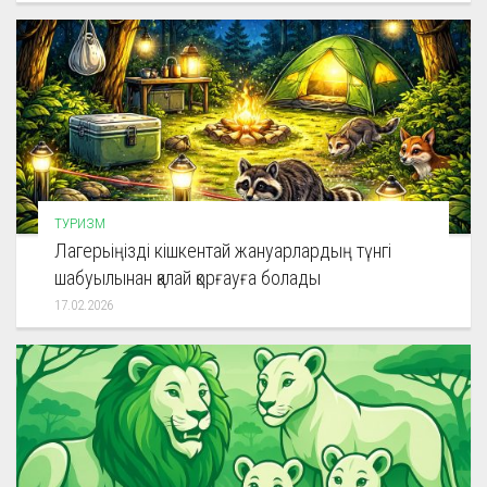
ТУРИЗМ
Лагерьіңізді кішкентай жануарлардың түнгі
шабуылынан қалай қорғауға болады
17.02.2026