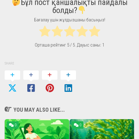
Бұл пост қаншалықты пайдалы
болды?
Бағалау үшін жұлдызшаны басыңыз!
Орташа рейтинг
5
/ 5. Дауыс саны:
1
SHARE
YOU MAY ALSO LIKE...
0
0