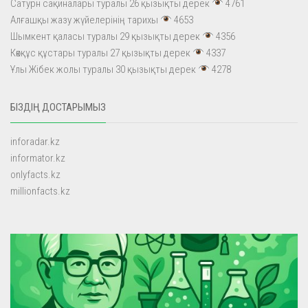
Сатурн сақиналары туралы 26 қызықты дерек
4761
Алғашқы жазу жүйелерінің тарихы
4653
Шымкент қаласы туралы 29 қызықты дерек
4356
Көкқұс құстары туралы 27 қызықты дерек
4337
Ұлы Жібек жолы туралы 30 қызықты дерек
4278
БІЗДІҢ ДОСТАРЫМЫЗ
inforadar.kz
informator.kz
onlyfacts.kz
millionfacts.kz