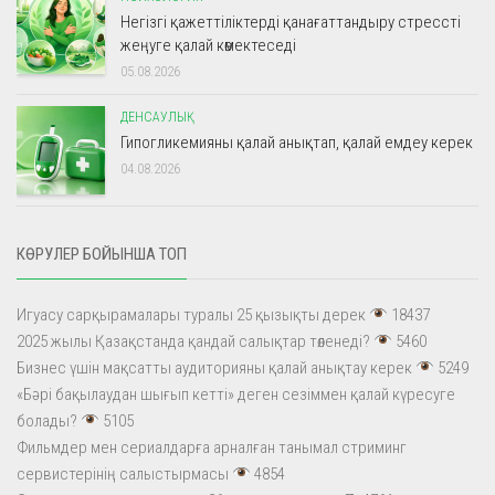
Негізгі қажеттіліктерді қанағаттандыру стрессті
жеңуге қалай көмектеседі
05.08.2026
ДЕНСАУЛЫҚ
Гипогликемияны қалай анықтап, қалай емдеу керек
04.08.2026
КӨРУЛЕР БОЙЫНША ТОП
Игуасу сарқырамалары туралы 25 қызықты дерек
18437
2025 жылы Қазақстанда қандай салықтар төленеді?
5460
Бизнес үшін мақсатты аудиторияны қалай анықтау керек
5249
«Бәрі бақылаудан шығып кетті» деген сезіммен қалай күресуге
болады?
5105
Фильмдер мен сериалдарға арналған танымал стриминг
сервистерінің салыстырмасы
4854