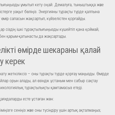
ығыңызды ұмытып кету оңай. Демалуға, тыныштыққа және
і істерге уақыт бөліңіз. Энергияны тұрақты түрде қалпына
у өмір сапасын жақсартып, күйзелістен қорғайды.
ар сіздің ішкі тұрақтылығыңызды күшейтіп қана қоймай,
бен қарым-қатынасты да жақсартады.
лікті өмірде шекараны қалай
у керек
ату жеткіліксіз – оны тұрақты түрде қорғау маңызды. Өмірде
айлар орын алады, ал өзіндік ұстаным мен сабыр сақтау
ихологиялық тұрақтылықты қамтамасыз етеді.
қағидаларды есте ұстаған жөн:
іміңізге сеніңіз және оны түсіндіру үшін артық ақталмаңыз;