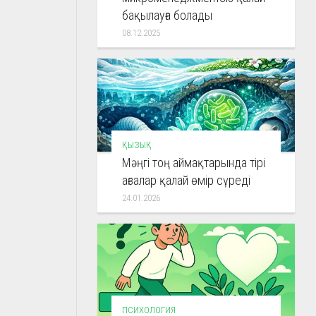
бақылауға болады
08.12.2025
ҚЫЗЫҚ
Мәңгі тоң аймақтарында тірі
ағзалар қалай өмір сүреді
24.01.2026
ПСИХОЛОГИЯ