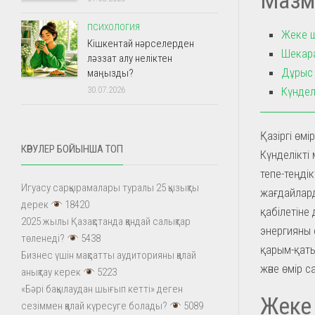
ПСИХОЛОГИЯ
Жеке ш
Кішкентай нәрселерден
Шекара
ләззат алу неліктен
Дұрыс 
маңызды?
Күндел
30.07.2026
Қазіргі өм
КӨРУЛЕР БОЙЫНША ТОП
Күнделікті
тепе-теңді
Игуасу сарқырамалары туралы 25 қызықты
жағдайлард
дерек
18420
қабілетіне
2025 жылы Қазақстанда қандай салықтар
энергияны 
төленеді?
5438
қарым-қаты
Бизнес үшін мақсатты аудиторияны қалай
және өмір 
анықтау керек
5223
«Бәрі бақылаудан шығып кетті» деген
Жеке 
сезіммен қалай күресуге болады?
5089