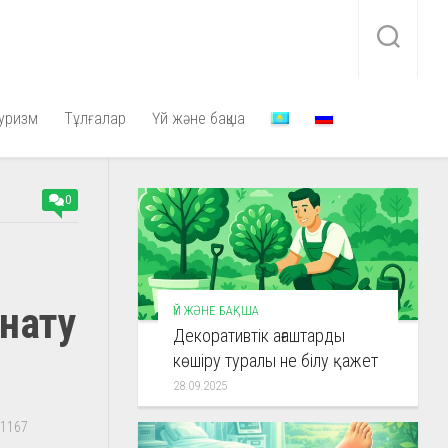
уризм
Тұлғалар
Үй және бақша
0
нату
ҮЙ ЖӘНЕ БАҚША
Декоративтік ағаштарды
көшіру туралы не білу қажет
28.09.2025
1167