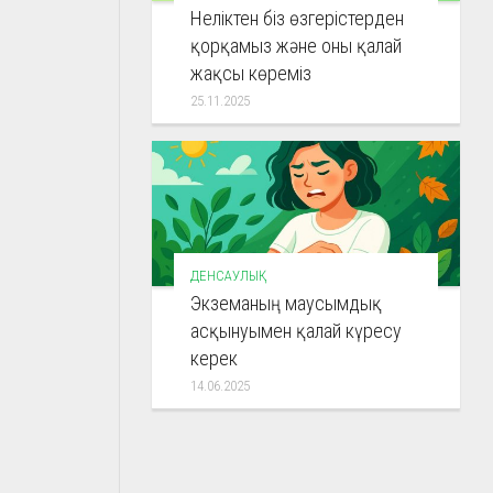
Неліктен біз өзгерістерден
қорқамыз және оны қалай
жақсы көреміз
25.11.2025
ДЕНСАУЛЫҚ
Экземаның маусымдық
асқынуымен қалай күресу
керек
14.06.2025