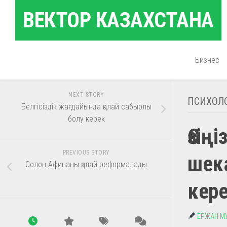
Skip
ВЕКТОР КАЗАХСТАНА
to
content
Бизнес
NEXT STORY
ПСИХОЛ
Белгісіздік жағдайында қалай сабырлы
болу керек
Өзің
PREVIOUS STORY
шек
Солон Афинаны қалай реформалады
кер
ЕРЖАН М