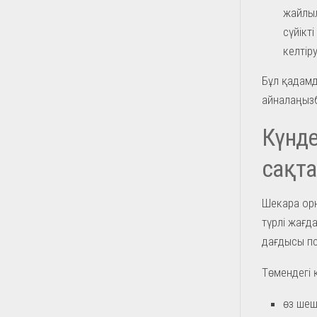
жайлыл
сүйікт
келтір
Бұл қадамд
айналаңыз
Күнде
сақта
Шекара орн
түрлі жағд
дағдысы пс
Төмендегі 
өз шеш