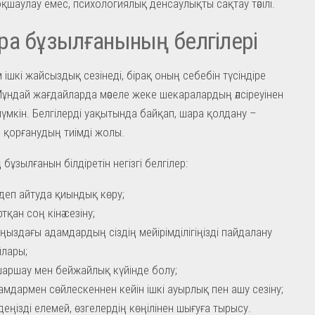
 оқшаулау емес, психологиялық денсаулықты сақтау тәсілі.
а бұзылғанының белгілері
 ішкі жайсыздық сезінеді, бірақ оның себебін түсіндіре
ұндай жағдайларда мәселе жеке шекаралардың әлсіреуінен
үмкін. Белгілерді уақытында байқап, шара қолдану –
н қорғанудың тиімді жолы.
ұзылғанын білдіретін негізгі белгілер:
деп айтуда қиындық көру;
тқан соң кінә сезіну;
ңыздағы адамдардың сіздің мейірімділігіңізді пайдалану
лары;
шаршау мен бейжайлық күйінде болу;
амдармен сөйлескеннен кейін ішкі ауырлық пен ашу сезіну;
деңізді елемей, өзгелердің көңілінен шығуға тырысу.