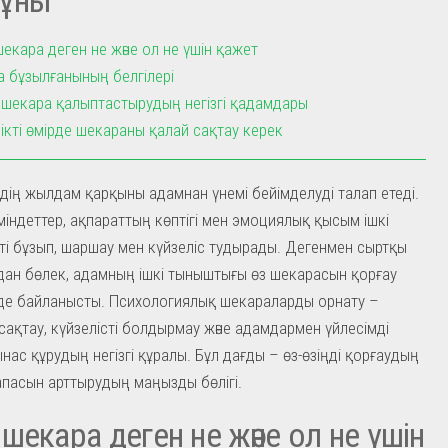
екара деген не және ол не үшін қажет
 бұзылғанының белгілері
шекара қалыптастырудың негізгі қадамдары
ікті өмірде шекараны қалай сақтау керек
ірдің жылдам қарқыны адамнан үнемі бейімделуді талап етеді.
 міндеттер, ақпараттың көптігі мен эмоциялық қысым ішкі
кті бұзып, шаршау мен күйзеліс тудырады. Дегенмен сыртқы
ан бөлек, адамның ішкі тыныштығы өз шекарасын қорғау
 де байланысты. Психологиялық шекараларды орнату –
сақтау, күйзелісті болдырмау және адамдармен үйлесімді
нас құрудың негізгі құралы. Бұл дағды – өз-өзіңді қорғаудың
сапасын арттырудың маңызды бөлігі.
шекара деген не және ол не үшін