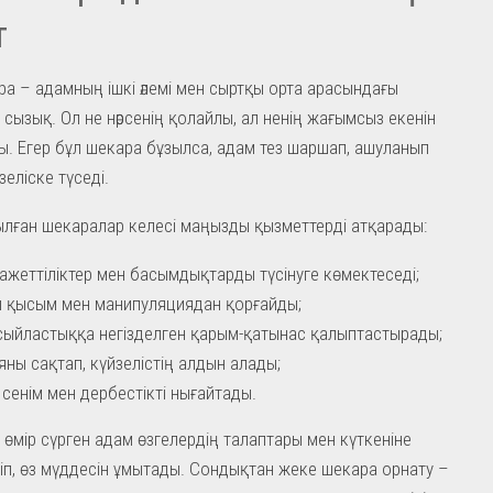
т
а – адамның ішкі әлемі мен сыртқы орта арасындағы
 сызық. Ол не нәрсенің қолайлы, ал ненің жағымсыз екенін
. Егер бұл шекара бұзылса, адам тез шаршап, ашуланып
еліске түседі.
лған шекаралар келесі маңызды қызметтерді атқарады:
ажеттіліктер мен басымдықтарды түсінуге көмектеседі;
 қысым мен манипуляциядан қорғайды;
сыйластыққа негізделген қарым-қатынас қалыптастырады;
яны сақтап, күйзелістің алдын алады;
к сенім мен дербестікті нығайтады.
өмір сүрген адам өзгелердің талаптары мен күткеніне
іп, өз мүддесін ұмытады. Сондықтан жеке шекара орнату –