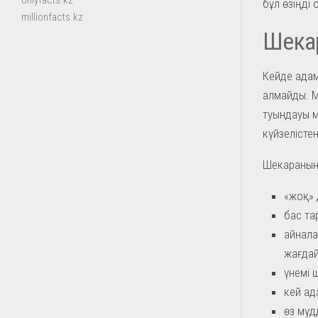
onlyfacts.kz
бұл өзіңді
millionfacts.kz
Шекар
Кейде адам
алмайды. М
туындауы м
күйзелісте
Шекараның б
«жоқ» 
бас тар
айнала
жағдай
үнемі 
кей ад
өз мүд