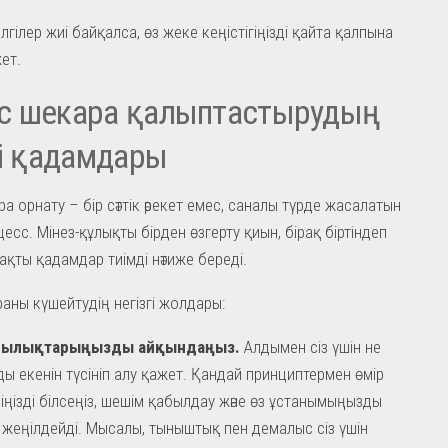
лгілер жиі байқалса, өз жеке кеңістігіңізді қайта қалпына
ет.
с шекара қалыптастырудың
гі қадамдары
а орнату – бір сәттік әрекет емес, саналы түрде жасалатын
есс. Мінез-құлықты бірден өзгерту қиын, бірақ біртіндеп
ақты қадамдар тиімді нәтиже береді.
раны күшейтудің негізгі жолдары:
ндылықтарыңызды айқындаңыз.
Алдымен сіз үшін не
ы екенін түсініп алу қажет. Қандай принциптермен өмір
ніңізді білсеңіз, шешім қабылдау және өз ұстанымыңызды
 жеңілдейді. Мысалы, тыныштық пен демалыс сіз үшін