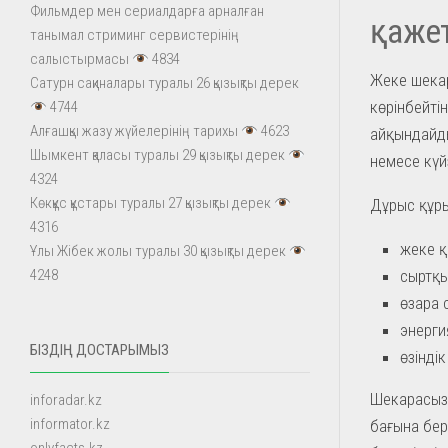
Фильмдер мен сериалдарға арналған
қаже
танымал стриминг сервистерінің
салыстырмасы
4834
Жеке шекар
Сатурн сақиналары туралы 26 қызықты дерек
көрінбейтін
4744
Алғашқы жазу жүйелерінің тарихы
4623
айқындайды
Шымкент қаласы туралы 29 қызықты дерек
немесе күйз
4324
Көкқұс құстары туралы 27 қызықты дерек
Дұрыс құры
4316
жеке қ
Ұлы Жібек жолы туралы 30 қызықты дерек
сыртқы
4248
өзара 
энерги
БІЗДІҢ ДОСТАРЫМЫЗ
өзінді
Шекарасыз 
inforadar.kz
informator.kz
бағына бер