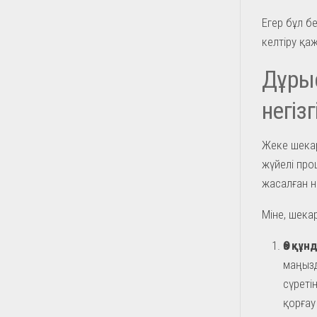
Егер бұл бе
келтіру қаж
Дұры
негіз
Жеке шекар
жүйелі проц
жасалған н
Міне, шека
Өз құ
маңызд
сүреті
қорғау