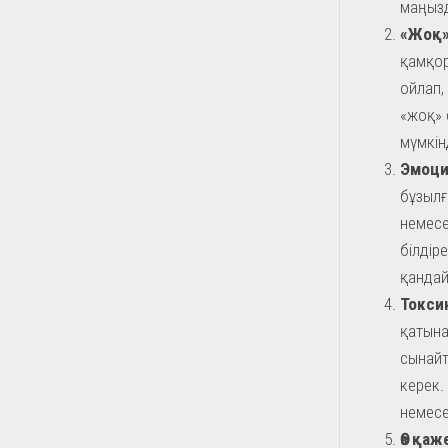
маңызд
«Жоқ»
қамқор
ойлап,
«жоқ» 
мүмкін
Эмоци
бұзылғ
немесе
білдір
қандай
Токси
қатына
сынайт
керек.
немесе
Өз қаж