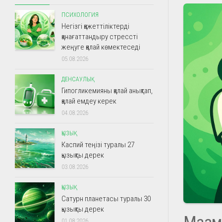
ПСИХОЛОГИЯ
Негізгі қажеттіліктерді
қанағаттандыру стрессті
жеңуге қалай көмектеседі
05.08.2026
ДЕНСАУЛЫҚ
Гипогликемияны қалай анықтап,
қалай емдеу керек
04.08.2026
ҚЫЗЫҚ
Каспий теңізі туралы 27
қызықты дерек
03.08.2026
ҚЫЗЫҚ
Сатурн планетасы туралы 30
қызықты дерек
Мазм
01.08.2026