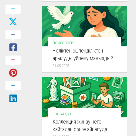
ПСИХОЛОГИЯ
Неліктен өшпенділіктен
арылуды үйрену маңызды?
31.05.2025
БОС УАҚЫТ
Коллекция жинау неге
қайтадан сәнге айналуда