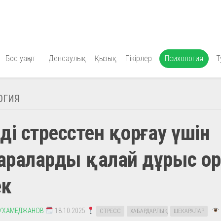
Бос уақыт
Денсаулық
Қызық
Пікірлер
Психология
Т
ОГИЯ
ізді стресстен қорғау үшін
араларды қалай дұрыс ор
ек
УХАМЕДЖАНОВ
18.10.2025
СТРЕСС
ХАБАРДАРЛЫҚ
ШЕКАРАЛАР