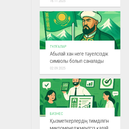
16.11.2025
ТҰЛҒАЛАР
Абылай хан неге тәуелсіздік
символы болып саналады
02.09.2025
БИЗНЕС
Қызметкерлердің тиімділігін
микроменеджментсіз қалай