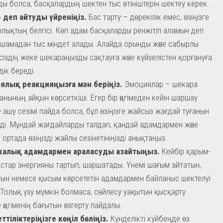
ы болса, басқалардың шектен тыс өтініштерін шектеу керек.
 деп айтуды үйреніңіз.
Бас тарту – дөрекілік емес, өзіңізге
лықтың белгісі. Көп адам басқаларды ренжітіп аламын деп
 шамадан тыс міндет алады. Алайда орынды және сабырлы
сіздің жеке шекараңызды сақтауға және күйзелістен қорғануға
дік береді.
ялық реакцияңызға мән беріңіз.
Эмоциялар – шекара
анының айқын көрсеткіші. Егер бір әңгімеден кейін шаршау
 ашу сезімі пайда болса, бұл өзіңізге жайсыз жағдай туғанын
еді. Мұндай жағдайларды талдап, қандай адамдармен және
 ортада өзіңізді жайлы сезінетініңізді анықтаңыз.
калық адамдармен араласуды азайтыңыз.
Кейбір қарым-
стар энергияны тартып, шаршатады. Үнемі шағым айтатын,
ын немесе қысым көрсететін адамдармен байланыс шектелуі
 Толық үзу мүмкін болмаса, сөйлесу уақытын қысқарту
 әңгіменің бағытын өзгерту пайдалы.
еттіліктеріңізге көңіл бөліңіз.
Күнделікті күйбеңде өз