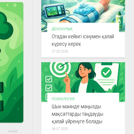
ДЕНСАУЛЫҚ
Отадан кейінгі ісінумен қалай
күресу керек
27.03.2026
ПСИХОЛОГИЯ
Шын мәнінде маңызды
мақсаттарды таңдауды
қалай үйренуге болады
06.07.2025
SHARE