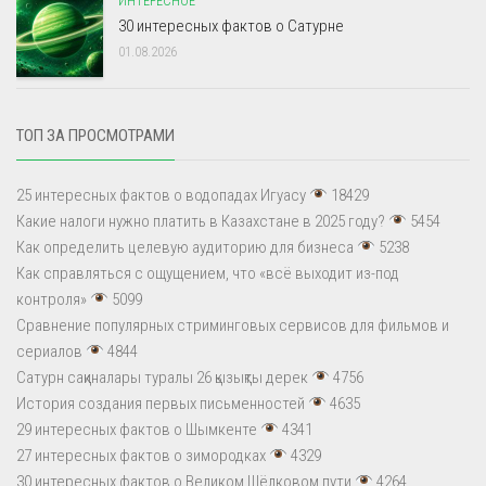
ИНТЕРЕСНОЕ
30 интересных фактов о Сатурне
01.08.2026
ТОП ЗА ПРОСМОТРАМИ
25 интересных фактов о водопадах Игуасу
18429
Какие налоги нужно платить в Казахстане в 2025 году?
5454
Как определить целевую аудиторию для бизнеса
5238
Как справляться с ощущением, что «всё выходит из-под
контроля»
5099
Сравнение популярных стриминговых сервисов для фильмов и
сериалов
4844
Сатурн сақиналары туралы 26 қызықты дерек
4756
История создания первых письменностей
4635
29 интересных фактов о Шымкенте
4341
27 интересных фактов о зимородках
4329
30 интересных фактов о Великом Шёлковом пути
4264