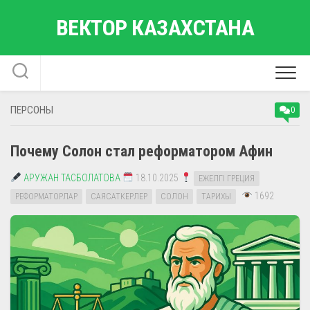
Перейти
ВЕКТОР КАЗАХСТАНА
к
содержанию
ПЕРСОНЫ
0
Почему Солон стал реформатором Афин
АРУЖАН ТАСБОЛАТОВА
18.10.2025
ЕЖЕЛГІ ГРЕЦИЯ
1692
РЕФОРМАТОРЛАР
САЯСАТКЕРЛЕР
СОЛОН
ТАРИХЫ