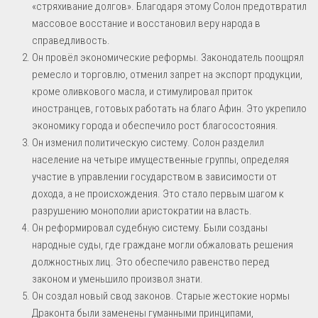
«стряхивание долгов». Благодаря этому Солон предотвратил
массовое восстание и восстановил веру народа в
справедливость.
Он провёл экономические реформы. Законодатель поощрял
ремесло и торговлю, отменил запрет на экспорт продукции,
кроме оливкового масла, и стимулировал приток
иностранцев, готовых работать на благо Афин. Это укрепило
экономику города и обеспечило рост благосостояния.
Он изменил политическую систему. Солон разделил
население на четыре имущественные группы, определяя
участие в управлении государством в зависимости от
дохода, а не происхождения. Это стало первым шагом к
разрушению монополии аристократии на власть.
Он реформировал судебную систему. Были созданы
народные суды, где граждане могли обжаловать решения
должностных лиц. Это обеспечило равенство перед
законом и уменьшило произвол знати.
Он создал новый свод законов. Старые жестокие нормы
Драконта были заменены гуманными принципами,