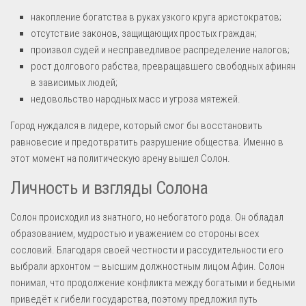
накопление богатства в руках узкого круга аристократов;
отсутствие законов, защищающих простых граждан;
произвол судей и несправедливое распределение налогов;
рост долгового рабства, превращавшего свободных афинян
в зависимых людей;
недовольство народных масс и угроза мятежей.
Город нуждался в лидере, который смог бы восстановить
равновесие и предотвратить разрушение общества. Именно в
этот момент на политическую арену вышел Солон.
Личность и взгляды Солона
Солон происходил из знатного, но небогатого рода. Он обладал
образованием, мудростью и уважением со стороны всех
сословий. Благодаря своей честности и рассудительности его
выбрали архонтом — высшим должностным лицом Афин. Солон
понимал, что продолжение конфликта между богатыми и бедными
приведёт к гибели государства, поэтому предложил путь