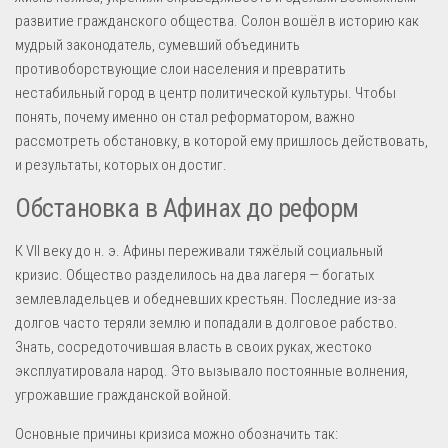
развитие гражданского общества. Солон вошёл в историю как
мудрый законодатель, сумевший объединить
противоборствующие слои населения и превратить
нестабильный город в центр политической культуры. Чтобы
понять, почему именно он стал реформатором, важно
рассмотреть обстановку, в которой ему пришлось действовать,
и результаты, которых он достиг.
Обстановка в Афинах до реформ
К VII веку до н. э. Афины переживали тяжёлый социальный
кризис. Общество разделилось на два лагеря — богатых
землевладельцев и обедневших крестьян. Последние из-за
долгов часто теряли землю и попадали в долговое рабство.
Знать, сосредоточившая власть в своих руках, жестоко
эксплуатировала народ. Это вызывало постоянные волнения,
угрожавшие гражданской войной.
Основные причины кризиса можно обозначить так: