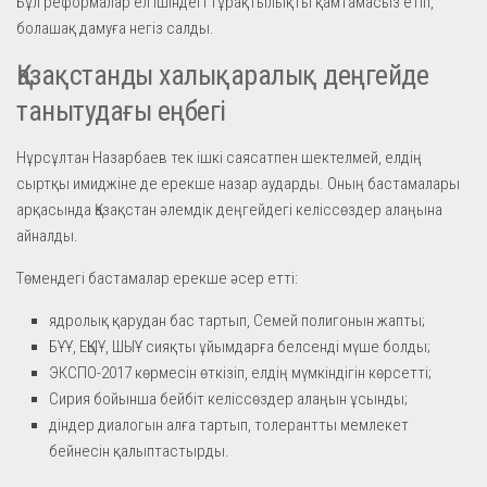
Бұл реформалар ел ішіндегі тұрақтылықты қамтамасыз етіп,
болашақ дамуға негіз салды.
Қазақстанды халықаралық деңгейде
танытудағы еңбегі
Нұрсұлтан Назарбаев тек ішкі саясатпен шектелмей, елдің
сыртқы имиджіне де ерекше назар аударды. Оның бастамалары
арқасында Қазақстан әлемдік деңгейдегі келіссөздер алаңына
айналды.
Төмендегі бастамалар ерекше әсер етті:
ядролық қарудан бас тартып, Семей полигонын жапты;
БҰҰ, ЕҚЫҰ, ШЫҰ сияқты ұйымдарға белсенді мүше болды;
ЭКСПО-2017 көрмесін өткізіп, елдің мүмкіндігін көрсетті;
Сирия бойынша бейбіт келіссөздер алаңын ұсынды;
діндер диалогын алға тартып, толерантты мемлекет
бейнесін қалыптастырды.