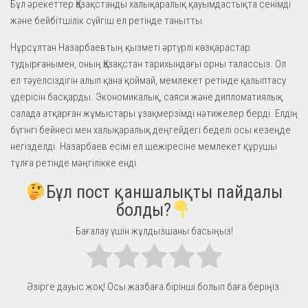
Бұл әрекеттер Қазақстанды халықаралық қауымдастықта сенімді
және бейбітшілік сүйгіш ел ретінде танытты.
Нұрсұлтан Назарбаевтың қызметі әртүрлі көзқарастар
тудырғанымен, оның Қазақстан тарихындағы орны талассыз. Ол
ел тәуелсіздігін алып қана қоймай, мемлекет ретінде қалыптасу
үдерісін басқарды. Экономикалық, саяси және дипломатиялық
салада атқарған жұмыстары ұзақмерзімді нәтижелер берді. Елдің
бүгінгі бейнесі мен халықаралық деңгейдегі беделі осы кезеңде
негізделді. Назарбаев есімі ел шежіресіне мемлекет құрушы
тұлға ретінде мәңгілікке енді.
Бұл пост қаншалықты пайдалы
болды?
Бағалау үшін жұлдызшаны басыңыз!
Әзірге дауыс жоқ! Осы жазбаға бірінші болып баға беріңіз.