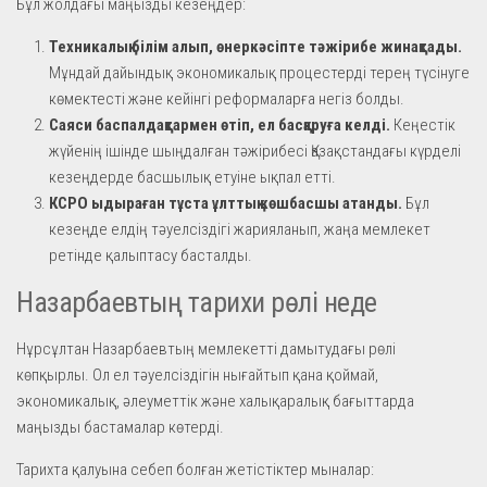
Бұл жолдағы маңызды кезеңдер:
Техникалық білім алып, өнеркәсіпте тәжірибе жинақтады.
Мұндай дайындық экономикалық процестерді терең түсінуге
көмектесті және кейінгі реформаларға негіз болды.
Саяси баспалдақтармен өтіп, ел басқаруға келді.
Кеңестік
жүйенің ішінде шыңдалған тәжірибесі Қазақстандағы күрделі
кезеңдерде басшылық етуіне ықпал етті.
КСРО ыдыраған тұста ұлттық көшбасшы атанды.
Бұл
кезеңде елдің тәуелсіздігі жарияланып, жаңа мемлекет
ретінде қалыптасу басталды.
Назарбаевтың тарихи рөлі неде
Нұрсұлтан Назарбаевтың мемлекетті дамытудағы рөлі
көпқырлы. Ол ел тәуелсіздігін нығайтып қана қоймай,
экономикалық, әлеуметтік және халықаралық бағыттарда
маңызды бастамалар көтерді.
Тарихта қалуына себеп болған жетістіктер мыналар: