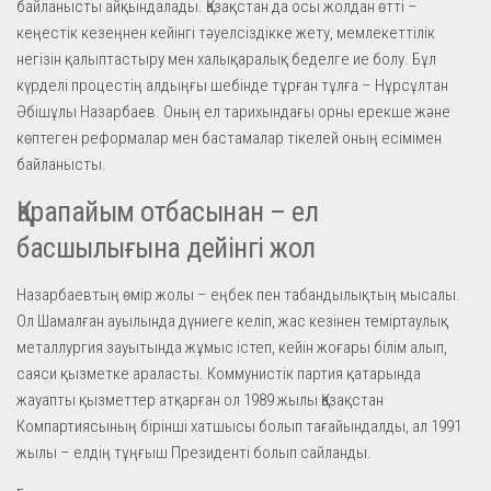
байланысты айқындалады. Қазақстан да осы жолдан өтті –
кеңестік кезеңнен кейінгі тәуелсіздікке жету, мемлекеттілік
негізін қалыптастыру мен халықаралық беделге ие болу. Бұл
күрделі процестің алдыңғы шебінде тұрған тұлға – Нұрсұлтан
Әбішұлы Назарбаев. Оның ел тарихындағы орны ерекше және
көптеген реформалар мен бастамалар тікелей оның есімімен
байланысты.
Қарапайым отбасынан – ел
басшылығына дейінгі жол
Назарбаевтың өмір жолы – еңбек пен табандылықтың мысалы.
Ол Шамалған ауылында дүниеге келіп, жас кезінен теміртаулық
металлургия зауытында жұмыс істеп, кейін жоғары білім алып,
саяси қызметке араласты. Коммунистік партия қатарында
жауапты қызметтер атқарған ол 1989 жылы Қазақстан
Компартиясының бірінші хатшысы болып тағайындалды, ал 1991
жылы – елдің тұңғыш Президенті болып сайланды.