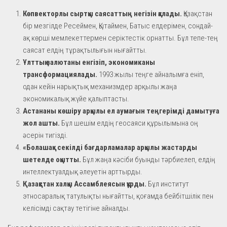
Көпвекторлы сыртқы саясаттың негізін қалады.
Қазақстан
бір мезгілде Ресеймен, Қытаймен, Батыс елдерімен, сондай-
ақ көрші мемлекеттермен серіктестік орнатты. Бұл тепе-тең
саясат елдің тұрақтылығын нығайтты.
Ұлттық валютаны енгізіп, экономиканы
трансформациялады.
1993 жылы теңге айналымға еніп,
одан кейін нарықтық механизмдер арқылы жаңа
экономикалық жүйе қалыптасты.
Астананы көшіру арқылы ел аумағын теңгерімді дамытуға
жол ашты.
Бұл шешім елдің геосаяси құрылымына оң
әсерін тигізді.
«Болашақ» секілді бағдарламалар арқылы жастарды
шетелде оқытты.
Бұл жаңа кәсіби буынды тәрбиелеп, елдің
интеллектуалдық әлеуетін арттырды.
Қазақстан халқы Ассамблеясын құрды.
Бұл институт
этносаралық татулықты нығайтты, қоғамда бейбітшілік пен
келісімді сақтау тетігіне айналды.