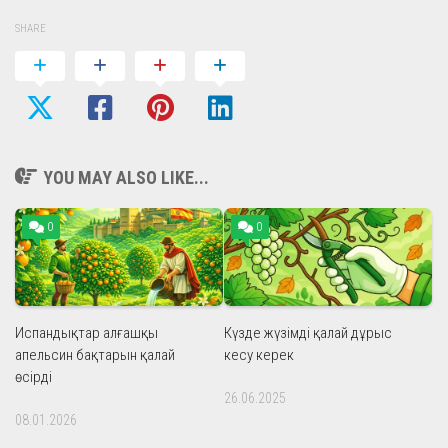
SHARE
YOU MAY ALSO LIKE...
0
0
Испандықтар алғашқы
Күзде жүзімді қалай дұрыс
апельсин бақтарын қалай
кесу керек
өсірді
26.06.2025
08.01.2026