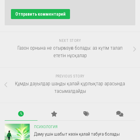
NEXT STORY
Газон орнына не отырғызуға болады: аз күтім талап
ететін нұсқалар
PREVIOUS STORY
Құмды дауылдар шаңды қалай құрлықтар арасында
тасымалдайды
ПСИХОЛОГИЯ
Даму үшін шабыт көзін қалай табуға болады