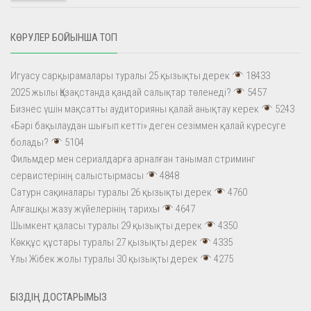
КӨРУЛЕР БОЙЫНША ТОП
Игуасу сарқырамалары туралы 25 қызықты дерек
18433
2025 жылы Қазақстанда қандай салықтар төленеді?
5457
Бизнес үшін мақсатты аудиторияны қалай анықтау керек
5243
«Бәрі бақылаудан шығып кетті» деген сезіммен қалай күресуге
болады?
5104
Фильмдер мен сериалдарға арналған танымал стриминг
сервистерінің салыстырмасы
4848
Сатурн сақиналары туралы 26 қызықты дерек
4760
Алғашқы жазу жүйелерінің тарихы
4647
Шымкент қаласы туралы 29 қызықты дерек
4350
Көкқұс құстары туралы 27 қызықты дерек
4335
Ұлы Жібек жолы туралы 30 қызықты дерек
4275
БІЗДІҢ ДОСТАРЫМЫЗ