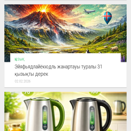
ҚЫЗЫҚ
Эйяфьядлайёкюдль жанартауы туралы 31
қызықты дерек
02.02.2026