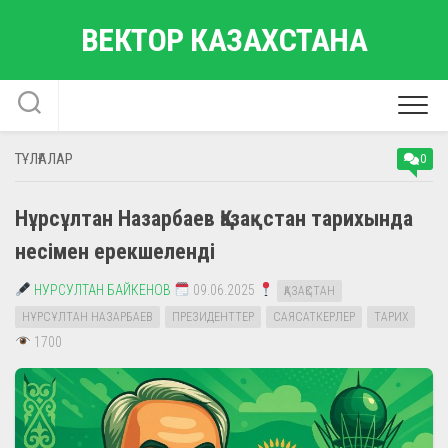
Skip
ВЕКТОР КАЗАХСТАНА
to
content
ТҰЛҒАЛАР
0
Нұрсұлтан Назарбаев Қазақстан тарихында
несімен ерекшеленді
НУРСУЛТАН БАЙКЕНОВ
09.06.2025
ҚАЗАҚСТАН
НҰРСҰЛТАН НАЗАРБАЕВ
ПРЕЗИДЕНТТЕР
САЯСАТКЕРЛЕР
ТАРИХ
1700