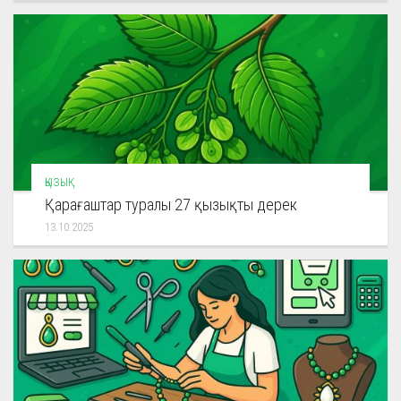
ҚЫЗЫҚ
Қарағаштар туралы 27 қызықты дерек
13.10.2025