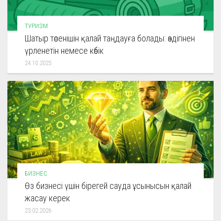
ТУРИЗМ
Шатыр төсенішін қалай таңдауға болады: өздігінен
үрленетін немесе көбік
24.10.2025
БИЗНЕС
Өз бизнесі үшін бірегей сауда ұсынысын қалай
жасау керек
23.02.2026