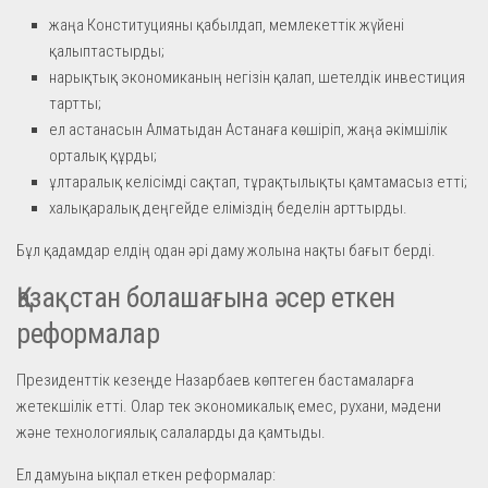
жаңа Конституцияны қабылдап, мемлекеттік жүйені
қалыптастырды;
нарықтық экономиканың негізін қалап, шетелдік инвестиция
тартты;
ел астанасын Алматыдан Астанаға көшіріп, жаңа әкімшілік
орталық құрды;
ұлтаралық келісімді сақтап, тұрақтылықты қамтамасыз етті;
халықаралық деңгейде еліміздің беделін арттырды.
Бұл қадамдар елдің одан әрі даму жолына нақты бағыт берді.
Қазақстан болашағына әсер еткен
реформалар
Президенттік кезеңде Назарбаев көптеген бастамаларға
жетекшілік етті. Олар тек экономикалық емес, рухани, мәдени
және технологиялық салаларды да қамтыды.
Ел дамуына ықпал еткен реформалар: