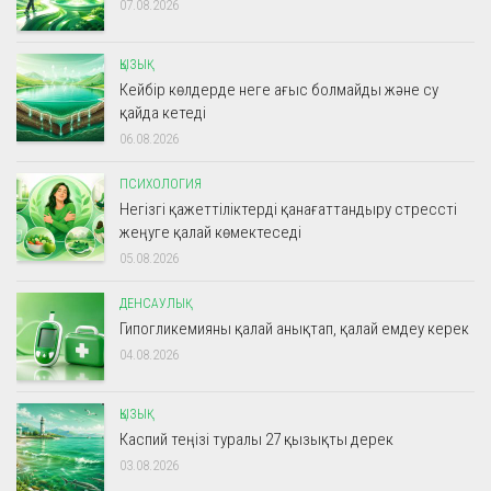
07.08.2026
ҚЫЗЫҚ
Кейбір көлдерде неге ағыс болмайды және су
қайда кетеді
06.08.2026
ПСИХОЛОГИЯ
Негізгі қажеттіліктерді қанағаттандыру стрессті
жеңуге қалай көмектеседі
05.08.2026
ДЕНСАУЛЫҚ
Гипогликемияны қалай анықтап, қалай емдеу керек
04.08.2026
ҚЫЗЫҚ
Каспий теңізі туралы 27 қызықты дерек
03.08.2026