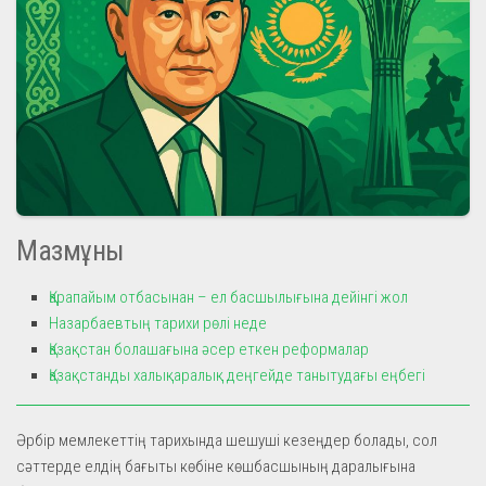
Мазмұны
Қарапайым отбасынан – ел басшылығына дейінгі жол
Назарбаевтың тарихи рөлі неде
Қазақстан болашағына әсер еткен реформалар
Қазақстанды халықаралық деңгейде танытудағы еңбегі
Әрбір мемлекеттің тарихында шешуші кезеңдер болады, сол
сәттерде елдің бағыты көбіне көшбасшының даралығына