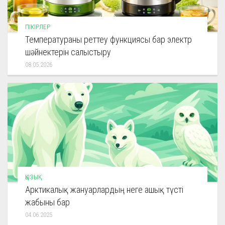
ПІКІРЛЕР
Температураны реттеу функциясы бар электр
шәйнектерін салыстыру
08.05.2026
ҚЫЗЫҚ
Арктикалық жануарлардың неге ашық түсті
жабыны бар
04.06.2025