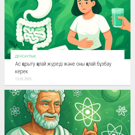
ДЕНСАУЛЫҚ
Ас қорыту қалай жүреді және оны қалай бұзбау
керек
13.05.2025