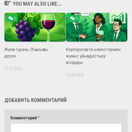
YOU MAY ALSO LIKE...
0
0
Жүзім туралы 20 қызықты
Корпоративтік клиенттермен
дерек
жұмыс ұйымдастыру
жолдары
21.12.2025
12.06.2025
ДОБАВИТЬ КОММЕНТАРИЙ
Комментарий
*