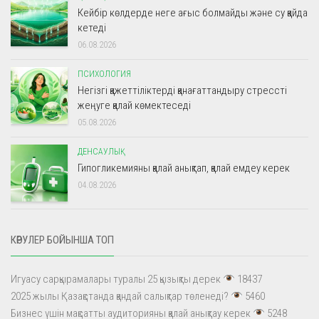
Кейбір көлдерде неге ағыс болмайды және су қайда
кетеді
06.08.2026
ПСИХОЛОГИЯ
Негізгі қажеттіліктерді қанағаттандыру стрессті
жеңуге қалай көмектеседі
05.08.2026
ДЕНСАУЛЫҚ
Гипогликемияны қалай анықтап, қалай емдеу керек
04.08.2026
КӨРУЛЕР БОЙЫНША ТОП
Игуасу сарқырамалары туралы 25 қызықты дерек
18437
2025 жылы Қазақстанда қандай салықтар төленеді?
5460
Бизнес үшін мақсатты аудиторияны қалай анықтау керек
5248