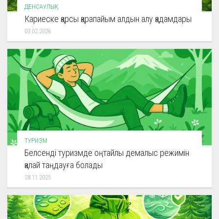
ДЕНСАУЛЫҚ
Кариеске қарсы қарапайым алдын алу қадамдары
03.02.2026
ТУРИЗМ
Белсенді туризмде оңтайлы демалыс режимін
қалай таңдауға болады
28.11.2025