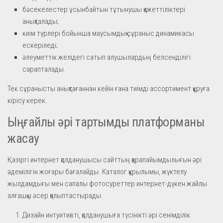
бәсекелестер ұсынбайтын тұтынушы қажеттіліктері
анықталады;
киім түрлері бойынша маусымдық сұраныс динамикасы
ескеріледі;
әлеуметтік желідегі сатып алушылардың белсенділігі
сарапталады.
Тек сұранысты анықтағаннан кейін ғана тиімді ассортимент құруға
кірісу керек.
Ыңғайлы әрі тартымды платформаны
жасау
Қазіргі интернет қолданушысы сайттың қарапайымдылығын әрі
әдемілігін жоғары бағалайды. Каталог құрылымы, жүктелу
жылдамдығы мен сапалы фотосуреттер интернет-дүкен жайлы
алғашқы әсер қалыптастырады.
Дизайн интуитивті, қолданушыға түсінікті әрі сенімділік