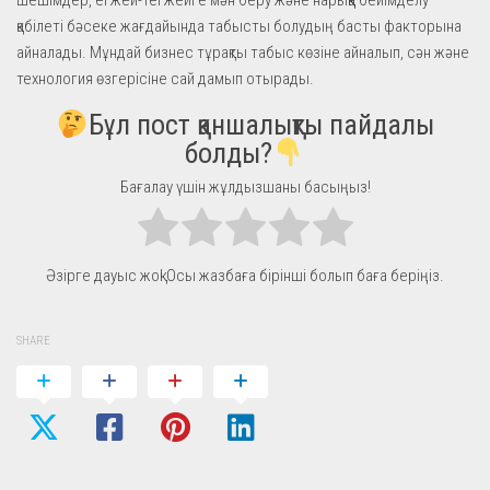
қабілеті бәсеке жағдайында табысты болудың басты факторына
айналады. Мұндай бизнес тұрақты табыс көзіне айналып, сән және
технология өзгерісіне сай дамып отырады.
Бұл пост қаншалықты пайдалы
болды?
Бағалау үшін жұлдызшаны басыңыз!
Әзірге дауыс жоқ! Осы жазбаға бірінші болып баға беріңіз.
SHARE