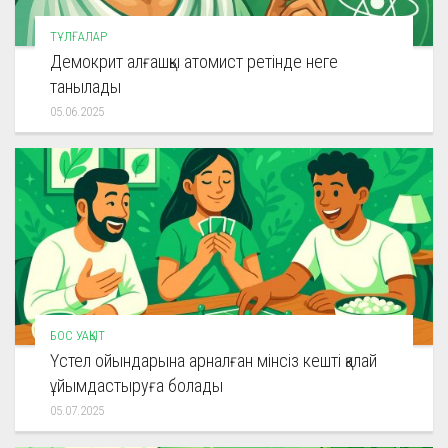
ТҰЛҒАЛАР
Демокрит алғашқы атомист ретінде неге
танылады
05.06.2025
БОС УАҚЫТ
Үстел ойындарына арналған мінсіз кешті қалай
ұйымдастыруға болады
05.07.2025