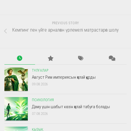
PREVIOUS STORY
Кемпинг пен үйге арналған үрлемелі матрастарға шолу
ТҰЛҒАЛАР
Август Рим империясын қалай құрды
09.08.2026
ПСИХОЛОГИЯ
Даму үшін шабыт көзін қалай табуға болады
07.08.2026
ҚЫЗЫҚ