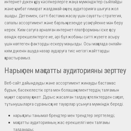
интернет-дүкен құру кәсіпкерлерге жаңа мүмкіндіктер сыйлайды
және қымбат ғимарат жалдамай-ақ кең аудиторияға шығуға жол
ашады. Дегенмен, сәтті бастама жасау үшін сауатты стратегия,
сапалы ассортимент және барлық кезеңде ұсақ-түйекке мән беру
керек. Киім сатуға арналған интернет-платформаны іске қосу
өзіндік ерекшеліктерге ие, әрі бұл жобаны сәтті жүзеге асыру
үшін көптеген факторды ескеру маңызды. Осы мақалада онлайн-
киім дүкенін ашуда назар аударуға тиіс негізгі жайттарды
қарастырамыз.
Нарық пен мақсатты аудиторияны зерттеу
Веб-сайт дайындауды және ассортимент жинауды бастамас
бұрын, бәсекелестік орта мен болашақ клиенттердің талғамын
мұқият саралау қажет. Дұрыс жасалған талдау қателіктерден сақтап,
тұтынушыларға сұранысқа ие тауарлар ұсынуға мүмкіндік береді.
нарықтағы танымал брендтер мен трендтер зерттеледі;
мақсатты аудиторияның жас ерекшелігі мен талғамы
талданады;