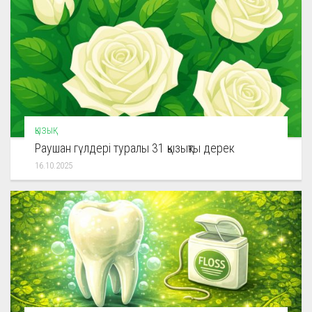
ҚЫЗЫҚ
Раушан гүлдері туралы 31 қызықты дерек
16.10.2025