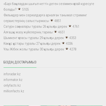
«Бәрі бақылаудан шығып кетті» деген сезіммен қалай күресуге
болады?
5105
Фильмдер мен сериалдарға арналған танымал стриминг
сервистерінің салыстырмасы
4851
Сатурн сақиналары туралы 26 қызықты дерек
4761
Алғашқы жазу жүйелерінің тарихы
4651
Шымкент қаласы туралы 29 қызықты дерек
4353
Көкқұс құстары туралы 27 қызықты дерек
4336
Ұлы Жібек жолы туралы 30 қызықты дерек
4278
БІЗДІҢ ДОСТАРЫМЫЗ
inforadar.kz
informator.kz
onlyfacts.kz
millionfacts.kz