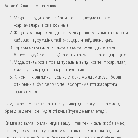
берік байланыс орнату қажет.
Мақсатты аудиторияға бағытталған әлеуметтік желі
жарнамаларын іске қосыңыз.
Жаңа тауарлар, жеңілдіктер мен арнайы ұсыныстар жайлы
хабарлап тұру үшін email-қағаздарын пайдаланыңыз.
Тұрақты сатып алушыларға арналған жеңілдіктер мен
бонустық жүйе енгізіп, қайта сатып алуды ынталандырыңыз.
Мода, стиль және тренд туралы қызықты контент жариялап,
жазылушылардың назарын аударыңыз.
Клиент пікірін жинап, ұсыныстарға жылдам жауап беріп
отырыңыз, бұл сервис пен ассортиментті жақсартуға
көмектеседі.
Тиімді жарнама жаңа сатып алушыларды тартуға ғана емес,
брендке деген сенімділікті күшейтуге де ықпал етеді.
Киімге арналған онлайн-дүкен ашу – тек техникалық жоба емес,
кешенді жұмыс пен үнемі дамуды талап ететін сала. Ұқыпты
шешімдер, егжей-тегжейге мән беру және нарыққа бейімделу