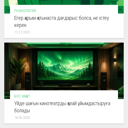
ПСИХОЛОГИЯ
Егер қарым-қатынаста дағдарыс болса, не істеу
керек
13.12.2025
БОС УАҚЫТ
Үйде шағын кинотеатрды қалай ұйымдастыруға
болады
18.06.2026