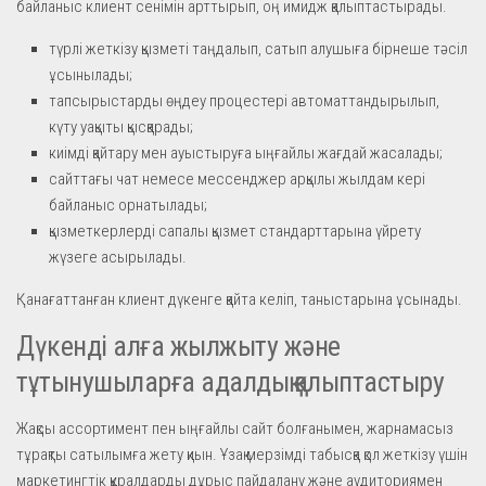
байланыс клиент сенімін арттырып, оң имидж қалыптастырады.
түрлі жеткізу қызметі таңдалып, сатып алушыға бірнеше тәсіл
ұсынылады;
тапсырыстарды өңдеу процестері автоматтандырылып,
күту уақыты қысқарады;
киімді қайтару мен ауыстыруға ыңғайлы жағдай жасалады;
сайттағы чат немесе мессенджер арқылы жылдам кері
байланыс орнатылады;
қызметкерлерді сапалы қызмет стандарттарына үйрету
жүзеге асырылады.
Қанағаттанған клиент дүкенге қайта келіп, таныстарына ұсынады.
Дүкенді алға жылжыту және
тұтынушыларға адалдық қалыптастыру
Жақсы ассортимент пен ыңғайлы сайт болғанымен, жарнамасыз
тұрақты сатылымға жету қиын. Ұзақ мерзімді табысқа қол жеткізу үшін
маркетингтік құралдарды дұрыс пайдалану және аудиториямен