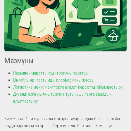
Мазмұны
Нарық пен мақсатты аудиторияны зерттеу
Ыңғайлы әрі тартымды платформаны жасау
Логистика мен клиенттерге қызмет көрсетуді ұйымдастыру
Дүкенді алға жылжыту және тұтынушыларға адалдық
қалыптастыру
Киім – әрдайым сұранысы жоғары тауарлардың бірі, ал онлайн-
сауда нарықтағы өз орнын берік иелене бастады. Заманауи