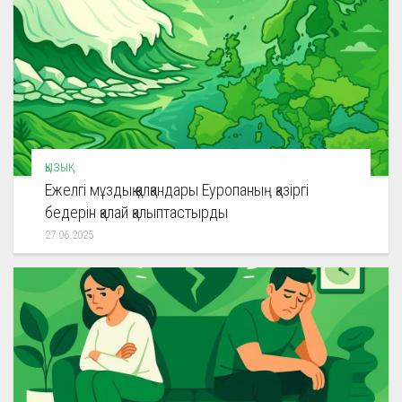
ҚЫЗЫҚ
Ежелгі мұздық қалқандары Еуропаның қазіргі
бедерін қалай қалыптастырды
27.06.2025