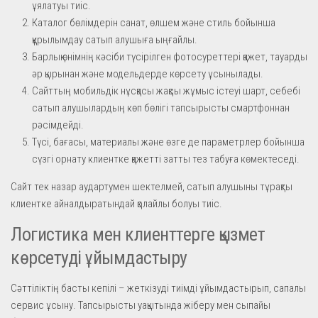
ұялатуы тиіс.
Каталог бөлімдерін санат, өлшем және стиль бойынша
құрылымдау сатып алушыға ыңғайлы.
Барлық өнімнің кәсіби түсірілген фотосуреттері қажет, тауарды
әр қырынан және модельдерде көрсету ұсынылады.
Сайттың мобильдік нұсқасы жақсы жұмыс істеуі шарт, себебі
сатып алушылардың көп бөлігі тапсырысты смартфоннан
рәсімдейді.
Түсі, бағасы, материалы және өзге де параметрлер бойынша
сүзгі орнату клиентке қажетті затты тез табуға көмектеседі.
Сайт тек назар аудартумен шектелмей, сатып алушыны тұрақты
клиентке айналдыратындай қолайлы болуы тиіс.
Логистика мен клиенттерге қызмет
көрсетуді ұйымдастыру
Сәттіліктің басты кепілі – жеткізуді тиімді ұйымдастырып, сапалы
сервис ұсыну. Тапсырысты уақытында жіберу мен сыпайы