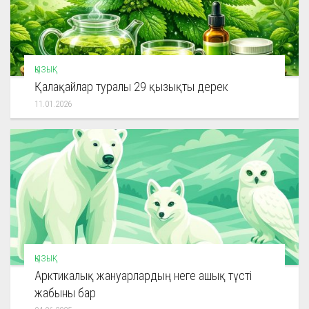
ҚЫЗЫҚ
Қалақайлар туралы 29 қызықты дерек
11.01.2026
ҚЫЗЫҚ
Арктикалық жануарлардың неге ашық түсті
жабыны бар