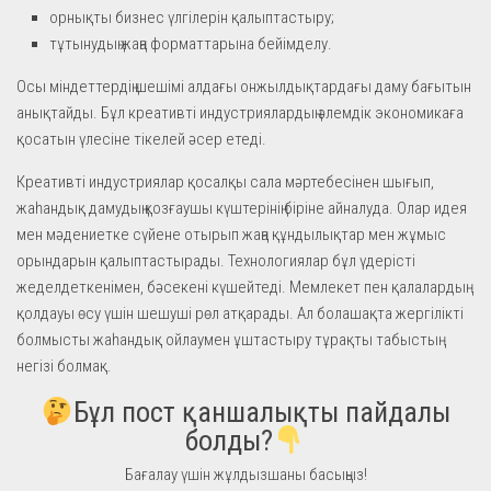
орнықты бизнес үлгілерін қалыптастыру;
тұтынудың жаңа форматтарына бейімделу.
Осы міндеттердің шешімі алдағы онжылдықтардағы даму бағытын
анықтайды. Бұл креативті индустриялардың әлемдік экономикаға
қосатын үлесіне тікелей әсер етеді.
Креативті индустриялар қосалқы сала мәртебесінен шығып,
жаһандық дамудың қозғаушы күштерінің біріне айналуда. Олар идея
мен мәдениетке сүйене отырып жаңа құндылықтар мен жұмыс
орындарын қалыптастырады. Технологиялар бұл үдерісті
жеделдеткенімен, бәсекені күшейтеді. Мемлекет пен қалалардың
қолдауы өсу үшін шешуші рөл атқарады. Ал болашақта жергілікті
болмысты жаһандық ойлаумен ұштастыру тұрақты табыстың
негізі болмақ.
Бұл пост қаншалықты пайдалы
болды?
Бағалау үшін жұлдызшаны басыңыз!