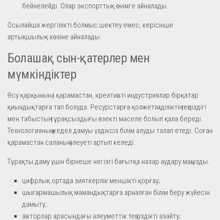
бейнелейді. Олар экспорттық өнімге айналады.
Осылайша жергілікті болмыс шектеу емес, керісінше
артықшылық көзіне айналады.
Болашақ сын-қатерлер мен
мүмкіндіктер
Өсу қарқынына қарамастан, креативті индустриялар бірқатар
қиындықтарға тап болуда. Ресурстарға қолжетімділіктің теңсіздігі
мен табыстың тұрақсыздығы өзекті мәселе болып қала береді.
Технологияның жедел дамуы үздіксіз білім алуды талап етеді. Соған
қарамастан саланың әлеуеті артып келеді.
Тұрақты даму үшін бірнеше негізгі бағытқа назар аудару маңызды.
цифрлық ортада зияткерлік меншікті қорғау;
шығармашылық мамандықтарға арналған білім беру жүйесін
дамыту;
авторлар арасындағы әлеуметтік теңсіздікті азайту;