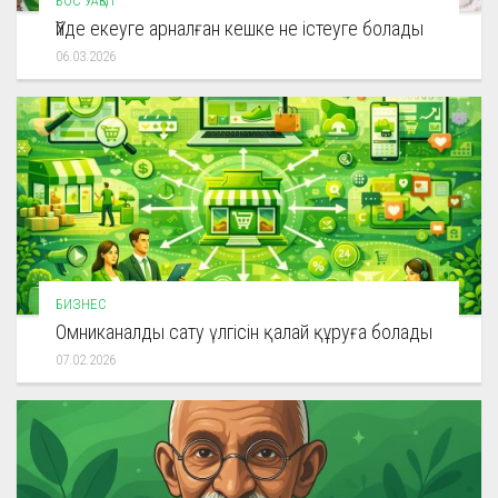
БОС УАҚЫТ
Үйде екеуге арналған кешке не істеуге болады
06.03.2026
БИЗНЕС
Омниканалды сату үлгісін қалай құруға болады
07.02.2026