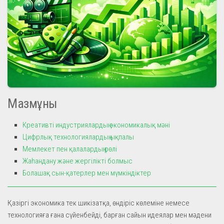
Мазмұны
Креативті индустриялардың экономикалық мәні
Цифрлық технологиялардың ықпалы
Мемлекет пен қалалардың рөлі
Жаһандану және жергілікті болмыс
Болашақ сын-қатерлер мен мүмкіндіктер
Қазіргі экономика тек шикізатқа, өндіріс көлеміне немесе
технологияға ғана сүйенбейді, барған сайын идеялар мен мәдени