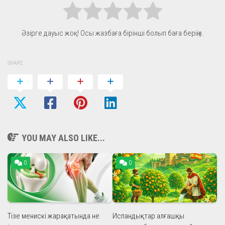
Әзірге дауыс жоқ! Осы жазбаға бірінші болып баға беріңіз.
SHARE
YOU MAY ALSO LIKE...
0
0
Тізе менискі жарақатында не
Испандықтар алғашқы