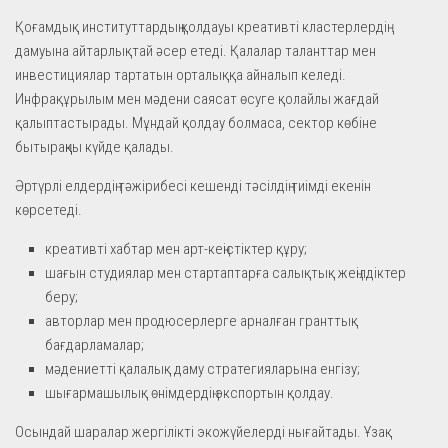
Қоғамдық институттардың қолдауы креативті кластерлердің
дамуына айтарлықтай әсер етеді. Қалалар таланттар мен
инвестициялар тартатын орталыққа айналып келеді.
Инфрақұрылым мен мәдени саясат өсуге қолайлы жағдай
қалыптастырады. Мұндай қолдау болмаса, сектор көбіне
бытыраңқы күйде қалады.
Әртүрлі елдердің тәжірибесі кешенді тәсілдің тиімді екенін
көрсетеді.
креативті хабтар мен арт-кеңістіктер құру;
шағын студиялар мен стартаптарға салықтық жеңілдіктер
беру;
авторлар мен продюсерлерге арналған гранттық
бағдарламалар;
мәдениетті қалалық даму стратегияларына енгізу;
шығармашылық өнімдердің экспортын қолдау.
Осындай шаралар жергілікті экожүйелерді нығайтады. Ұзақ