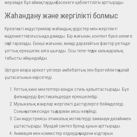
мерзімде бұл аймақтардың бәсекеге қабілеттілігін арттырады.
Жаһандану және жергілікті болмыс
Креативті индустриялар жаһандық үрдістер мен жергілікті
мәдениеттің тоғысында дамиды. Бір жағынан, контент бүкіл әлемге
оңай таралады. Екінші жағынан, өнімді даралайтын фактор ретінде
ұлттық ерекшелік алға шығады. Осы тепе-теңдік халықаралық
табысты айқындайды.
Әртүрлі өзара әрекет үлгілері әмбебаптық пен бірегейліктің қалай
ұштасатынын көрсетеді.
Ұлттық кино мектептері өзіндік стиль қалыптастырады. Бұл
фильмдерді фестивальдерде ерекшелейді.
Музыкалық жанрлар жергілікті дәстүрлерге бейімделеді.
Соның нәтижесінде тыңдарман аясы кеңейеді.
Сән индустриясы этникалық мотивтерді заманауи дизайнмен
ұштастырады. Мұндай синтез бренд құнын арттырады.
Анимация мен комикстер елдердің мәдени кодтарын