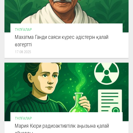
ТҰЛҒАЛАР
Махатма Ганди саяси күрес әдістерін қалай
өзгертті
17.08.2025
ТҰЛҒАЛАР
Мария Кюри радиоактивтілік аңызына қалай