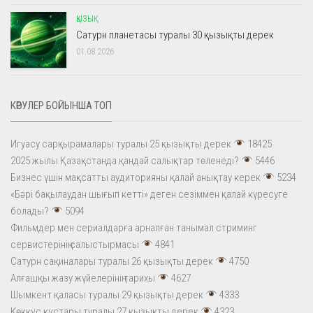
ҚЫЗЫҚ
Сатурн планетасы туралы 30 қызықты дерек
01.08.2026
КӨРУЛЕР БОЙЫНША ТОП
Игуасу сарқырамалары туралы 25 қызықты дерек
18425
2025 жылы Қазақстанда қандай салықтар төленеді?
5446
Бизнес үшін мақсатты аудиторияны қалай анықтау керек
5234
«Бәрі бақылаудан шығып кетті» деген сезіммен қалай күресуге
болады?
5094
Фильмдер мен сериалдарға арналған танымал стриминг
сервистерінің салыстырмасы
4841
Сатурн сақиналары туралы 26 қызықты дерек
4750
Алғашқы жазу жүйелерінің тарихы
4627
Шымкент қаласы туралы 29 қызықты дерек
4333
Көкқұс құстары туралы 27 қызықты дерек
4323