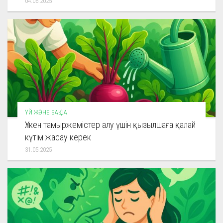
04.06.2025
ҮЙ ЖӘНЕ БАҚША
Үлкен тамыржемістер алу үшін қызылшаға қалай
күтім жасау керек
31.05.2025