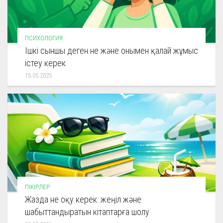
ПСИХОЛОГИЯ
Ішкі сыншы деген не және онымен қалай жұмыс
істеу керек
15.05.2025
ПІКІРЛЕР
Жазда не оқу керек: жеңіл және
шабыттандыратын кітаптарға шолу