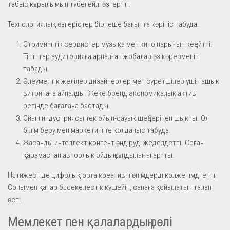
табыс құрылымын түбегейлі өзгертті.
Технологиялық өзгерістер бірнеше бағытта көрініс табуда.
Стримингтік сервистер музыка мен кино нарығын кеңейтті.
Тіпті тар аудиторияға арналған жобалар өз көрерменін
табады.
Әлеуметтік желілер дизайнерлер мен суретшілер үшін ашық
витринаға айналды. Жеке бренд экономикалық актив
ретінде бағалана бастады.
Ойын индустриясы тек ойын-сауық шеңберінен шықты. Ол
білім беру мен маркетингте қолданыс табуда.
Жасанды интеллект контент өндіруді жеделдетті. Соған
қарамастан авторлық ойдың құндылығы артты.
Нәтижесінде цифрлық орта креативті өнімдерді қолжетімді етті.
Сонымен қатар бәсекелестік күшейіп, сапаға қойылатын талап
өсті.
Мемлекет пен қалалардың рөлі