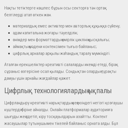
Нақты тетіктерге көшпес бұрын осы секторға тән ортақ
белгілерді атап өткен жөн.
материалдық емес активтер мен авторлық құқыққа сүйену;
адам капиталына жоғары тәуелділік;
өнімдер мен форматтардың өмірлік циклінің қысқалығы;
аймақтың мәдени контексімен тығыз байланыс;
цифрлық арналар арқылы жаһандық таралу мүмкіндігі.
Аталған ерекшеліктер креативті салаларды икемді етеді, бірақ
сұраныс өзгерісіне осал қылады. Сондықтан олардың тұрақты
дамуы үшін арнайы жағдайлар қажет.
Цифрлық технологиялардың ықпалы
Цифрландыру креативті нарықтардың кеңеюіндегі негізгі қозғаушы
күштердің біріне айналды. Онлайн платформалар аудиторияға
шығуды жеңілдетіп, кіру тосқауылдарын азайтты. Контент
жасаушылар тұтынушымен тікелей байланыс орната алды. Бұл