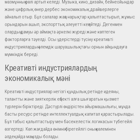
мазмұнның рөлі артып келеді. Музыка, кино, дизайн, бейнеойындар
және цифрлық өнер дербес экономикалық драйверлерге
айналып отыр. Бұл салалар жаңа нарықтар қалыптастырып, жұмыс
орындарын ашып, экспорттық әлеуетті кеңейтеді. Дегенмен
олардың дамуы әр аймақта әркелкі жүреді және көптеген
факторларға тәуелді. Осы үдерістерді түсіну креативті
индустриялардың әлемдік шаруашылықтағы орнын айқындауға
мүмкіндік береді.
Креативті индустриялардың
экономикалық мәні
Креативті индустриялар негізгі құндылық ретінде идеяны,
талантты және зияткерлік еңбекті алға шығаратын қызмет
түрлерін біріктіреді. Дәстүрлі өндірістен айырмашылығы, мұнда
басты ресурс ретінде интеллектуалдық капитал қарастырылады.
Бұл табыс қалыптастыру мен бәсекелестік логикасын түбегейлі
өзгертеді. Көп жағдайда өнімнің бірегейлігі оның көлемінен
әлдеқайда маңызды болады.