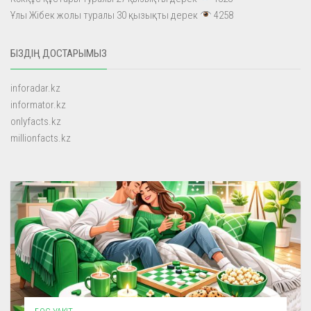
Ұлы Жібек жолы туралы 30 қызықты дерек
4258
БІЗДІҢ ДОСТАРЫМЫЗ
inforadar.kz
informator.kz
onlyfacts.kz
millionfacts.kz