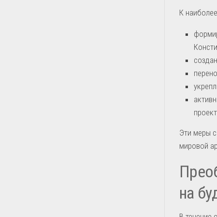
К наиболе
формир
Консти
создан
перено
укрепл
активн
проект
Эти меры с
мировой ар
Преоб
на бу
В течение 