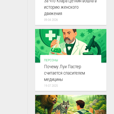
За что Клара Цеткин вошла в
историю женского
движения
09.04.2026
ПЕРСОНЫ
Почему Луи Пастер
считается спасителем
медицины
19.07.2025