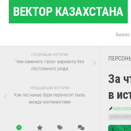
Перейти
ВЕКТОР КАЗАХСТАНА
к
содержанию
Бизнес
СЛЕДУЮЩАЯ ИСТОРИЯ
ПЕРСОН
Чем заменить газон: варианты без
постоянного ухода
За ч
ПРЕДЫДУЩАЯ ИСТОРИЯ
в ис
Как песчаные бури переносят пыль
между континентами
НУРСУЛТ
САЯСАТКЕРЛ