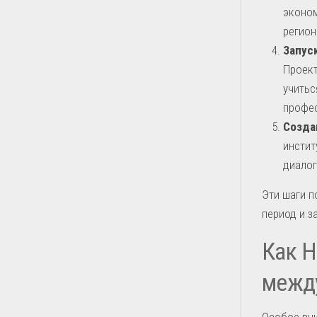
эконом
регион
Запус
Проект
учитьс
профес
Созда
инстит
диалог
Эти шаги п
период и з
Как 
межд
Особое вн