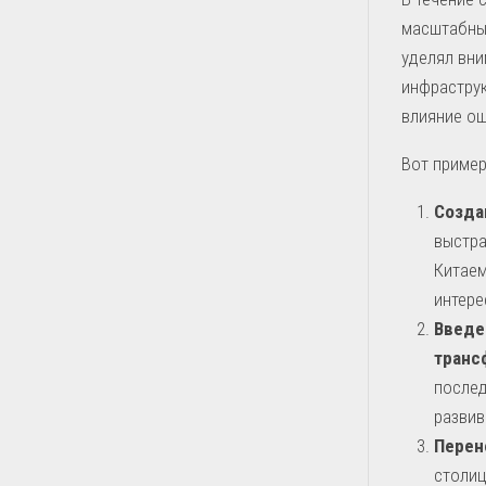
масштабны
уделял вни
инфраструк
влияние ощ
Вот пример
Созда
выстра
Китаем
интере
Введе
транс
послед
развив
Перен
столиц