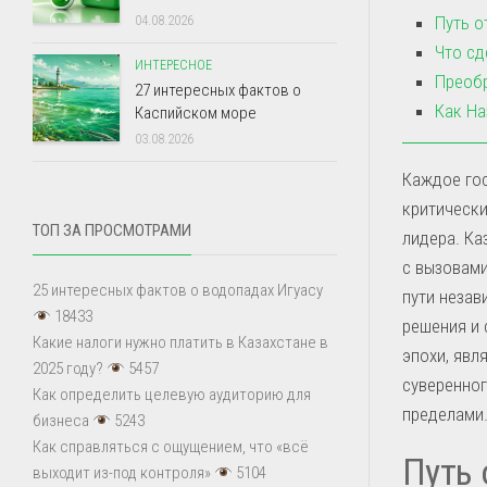
Путь о
04.08.2026
Что сд
ИНТЕРЕСНОЕ
Преобр
27 интересных фактов о
Как Н
Каспийском море
03.08.2026
Каждое гос
критически
ТОП ЗА ПРОСМОТРАМИ
лидера. Ка
с вызовами
25 интересных фактов о водопадах Игуасу
пути незав
18433
решения и 
Какие налоги нужно платить в Казахстане в
эпохи, явл
2025 году?
5457
суверенног
Как определить целевую аудиторию для
пределами
бизнеса
5243
Как справляться с ощущением, что «всё
Путь 
выходит из-под контроля»
5104