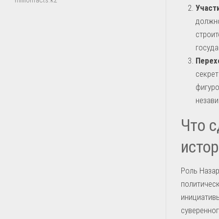
millionfacts.kz
Участ
должно
строит
госуда
Перех
секрет
фигуро
незави
Что с
истор
Роль Назар
политическ
инициативы
суверенног