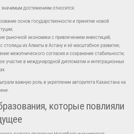
е значимым достижениям относятся:
ование основ государственности и принятие новой
туции;
ие рыночной экономики с привлечением инвестиций;
с столицы из Алматы в Астану и её масштабное развитие;
ение межэтнического согласия и сохранение стабильности;
ое участие в международной дипломатии и интеграционных
ах.
ыграли важную роль в укреплении авторитета Казахстана на
ене.
разования, которые повлияли
дущее
своего долгого правления Назарбаев инициировал