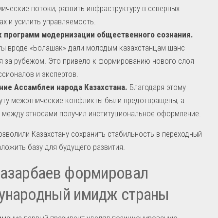
ические потоки, развить инфраструктуру в северных
ах и усилить управляемость.
к программ модернизации общественного сознания.
ы вроде «Болашак» дали молодым казахстанцам шанс
я за рубежом. Это привело к формированию нового слоя
сионалов и экспертов.
ние Ассамблеи народа Казахстана.
Благодаря этому
уту межэтнические конфликты были предотвращены, а
 между этносами получил институциональное оформление.
озволили Казахстану сохранить стабильность в переходный
аложить базу для будущего развития.
Назарбаев формировал
ународный имидж страны
имание первый президент уделял позиционированию