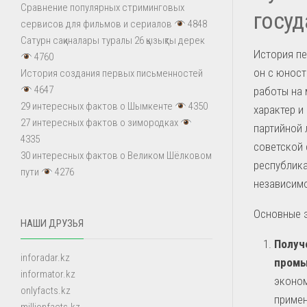
Сравнение популярных стриминговых
госуд
сервисов для фильмов и сериалов
4848
Сатурн сақиналары туралы 26 қызықты дерек
История пе
4760
он с юност
История создания первых письменностей
4647
работы на 
29 интересных фактов о Шымкенте
4350
характер и
27 интересных фактов о зимородках
партийной 
4335
советской 
30 интересных фактов о Великом Шёлковом
республика
пути
4276
независимо
Основные э
НАШИ ДРУЗЬЯ
Получ
inforadar.kz
промы
informator.kz
эконом
onlyfacts.kz
примен