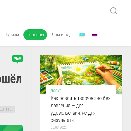
Туризм
Персоны
Дом и сад
0
ошёл
ДОСУГ
Как освоить творчество без
давления — для
ДЕНТТЕР
удовольствия, не для
результата
05.03.2026