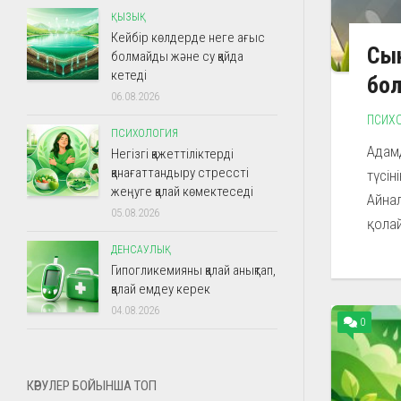
ҚЫЗЫҚ
Кейбір көлдерде неге ағыс
Сын
болмайды және су қайда
кетеді
бо
06.08.2026
ПСИХ
ПСИХОЛОГИЯ
Адамд
Негізгі қажеттіліктерді
қанағаттандыру стрессті
түсін
жеңуге қалай көмектеседі
Айнал
05.08.2026
қолай
ДЕНСАУЛЫҚ
Гипогликемияны қалай анықтап,
қалай емдеу керек
04.08.2026
0
КӨРУЛЕР БОЙЫНША ТОП