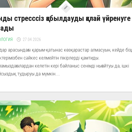
ды стресссіз қабылдауды қалай үйренуге
лады
ОЛОГИЯ
27.04.2026
ар арасындағы қарым-қатынас көзқарастар алмасуын, кейде біз
іктерімізбен сәйкес келмейтін пікірлерді қамтиды.
амыздағылардан келетін кері байланыс сенімді нығайтуы да, ішкі
сыздық тудыруы да мүмкін....