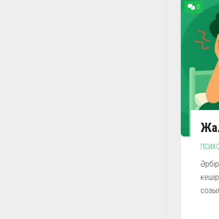
0
Жал
ПСИХ
Әрбір
кешір
созыл