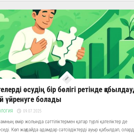
елерді өсудің бір бөлігі ретінде қабылда
ай үйренуге болады
ОЛОГИЯ
09.07.2025
амның өмір жолында сәттіліктермен қатар түрлі қателіктер де
седі. Көп жағдайда адамдар сәтсіздіктерді ауыр қабылдап, олар