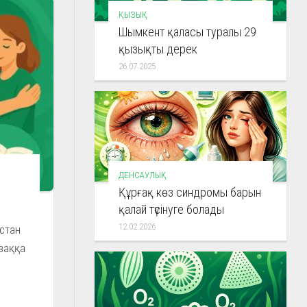
ҚЫЗЫҚ
Шымкент қаласы туралы 29
қызықты дерек
26.07.2025
ы
ДЕНСАУЛЫҚ
Құрғақ көз синдромы барын
қалай түсінуге болады
12.02.2026
астан
ұзаққа