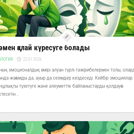
әмен қалай күресуге болады
ОЛОГИЯ
22.01.2026
ың эмоционалдық өмірі алуан түрлі тәжірибелермен толы, ола
нда жағымды да, ауыр да сезімдер кездеседі. Кейбір эмоциялар
-құлықты түзетуге және әлеуметтік байланыстарды қолдауға
тесетін...