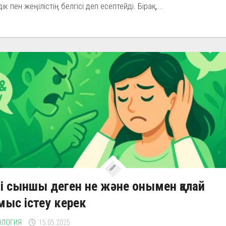
дік пен жеңілістің белгісі деп есептейді. Бірақ,...
і сыншы деген не және онымен қалай
ыс істеу керек
ОЛОГИЯ
15.05.2025