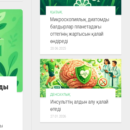
ҚЫЗЫҚ
Микроскопиялық диатомды
балдырлар планетадағы
оттегінің жартысын қалай
өндіреді
20.06.2025
уды
ДЕНСАУЛЫҚ
Инсульттің алдын алу қалай
өтеді
27.01.2026
ды