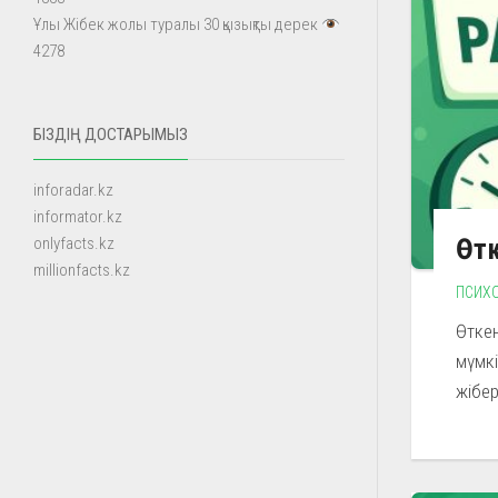
Ұлы Жібек жолы туралы 30 қызықты дерек
4278
БІЗДІҢ ДОСТАРЫМЫЗ
inforadar.kz
informator.kz
Өтк
onlyfacts.kz
millionfacts.kz
ПСИХ
Өткен
мүмкі
жібер