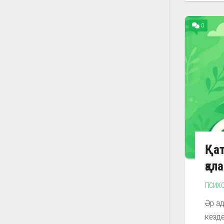
0
Қат
қал
ПСИХ
Әр ад
кезде