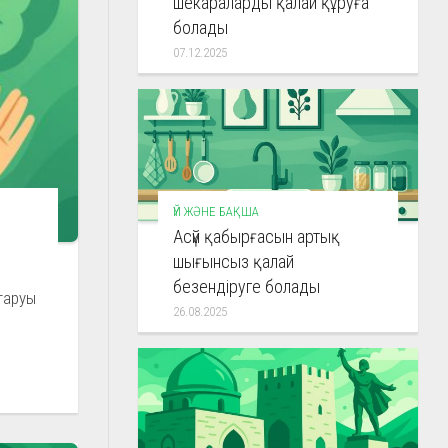
шекараларды қалай құруға
болады
07.12.2025
ҮЙ ЖӘНЕ БАҚША
Асүй қабырғасын артық
шығынсыз қалай
безендіруге болады
йтаруы
26.08.2025