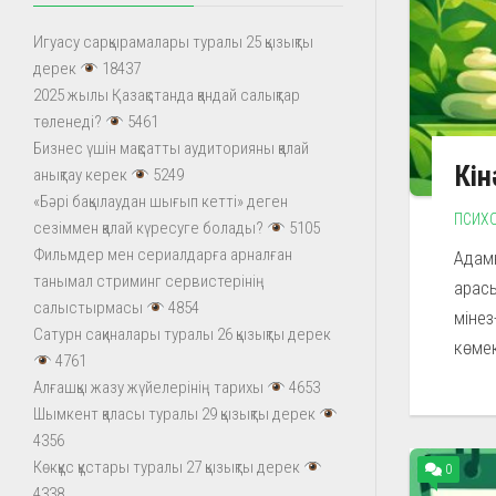
Игуасу сарқырамалары туралы 25 қызықты
дерек
18437
2025 жылы Қазақстанда қандай салықтар
төленеді?
5461
Бизнес үшін мақсатты аудиторияны қалай
Кін
анықтау керек
5249
«Бәрі бақылаудан шығып кетті» деген
ПСИХ
сезіммен қалай күресуге болады?
5105
Фильмдер мен сериалдарға арналған
Адамн
танымал стриминг сервистерінің
арасы
салыстырмасы
4854
мінез
Сатурн сақиналары туралы 26 қызықты дерек
көмек
4761
Алғашқы жазу жүйелерінің тарихы
4653
Шымкент қаласы туралы 29 қызықты дерек
4356
Көкқұс құстары туралы 27 қызықты дерек
0
4338