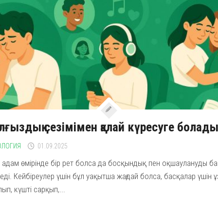
ғыздық сезімімен қалай күресуге болад
ОЛОГИЯ
01.09.2025
 адам өмірінде бір рет болса да босқындық пен оқшаулануды б
еді. Кейбіреулер үшін бұл уақытша жағдай болса, басқалар үшін 
ып, күшті сарқып,...