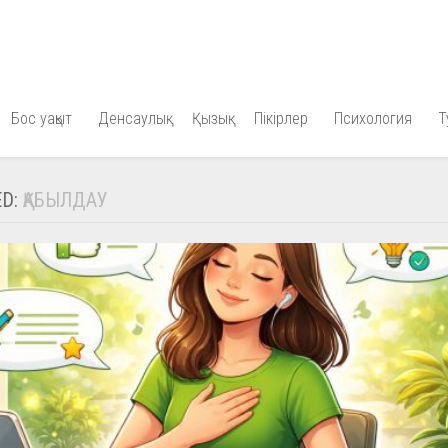
Бос уақыт
Денсаулық
Қызық
Пікірлер
Психология
Т
ED:
ҚАБЫЛДАУ