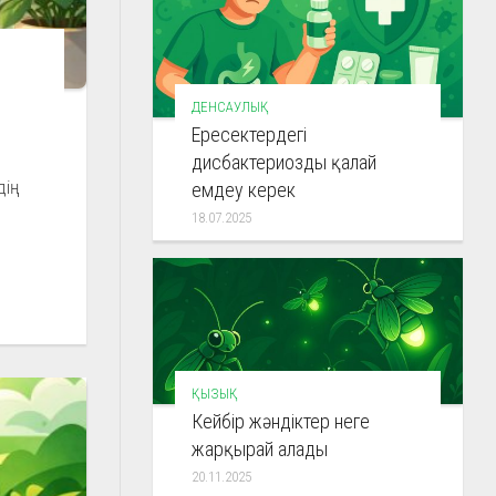
ДЕНСАУЛЫҚ
Ересектердегі
дисбактериозды қалай
дің
емдеу керек
18.07.2025
ҚЫЗЫҚ
Кейбір жәндіктер неге
жарқырай алады
20.11.2025