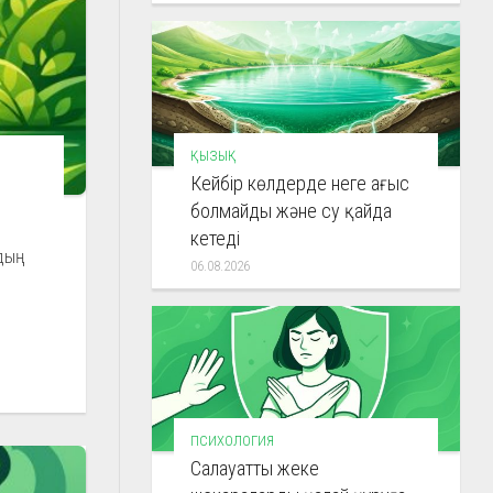
ҚЫЗЫҚ
Кейбір көлдерде неге ағыс
болмайды және су қайда
кетеді
рдың
06.08.2026
ПСИХОЛОГИЯ
Салауатты жеке