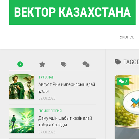
Skip
ВЕКТОР КАЗАХСТАНА
to
content
Бизнес
TAGG
ТҰЛҒАЛАР
0
Август Рим империясын қалай
құрды
09.08.2026
ПСИХОЛОГИЯ
Даму үшін шабыт көзін қалай
табуға болады
07.08.2026