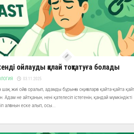
енді ойлауды қалай тоқтатуға болады
ОЛОГИЯ
03.11.2025
 шақ жиі ойға оралып, адамды бұрынғы оқиғаларға қайта-қайта қа
н. Адам не айтқанын, нені қателесіп істегенін, қандай мүмкіндікті
іп алғанын еске алып, осы...