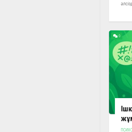
әлсіз
0
Ішк
жұм
ПСИХ