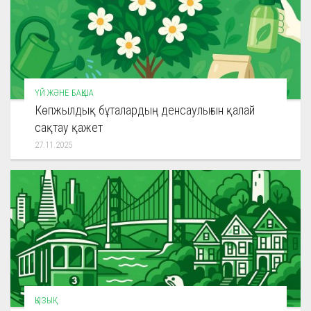
ҮЙ ЖӘНЕ БАҚША
Көпжылдық бұталардың денсаулығын қалай
сақтау қажет
27.11.2025
ҚЫЗЫҚ