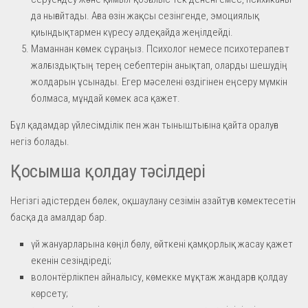
да нығайтады. Ағза өзін жақсы сезінгенде, эмоциялық
қиындықтармен күресу әлдеқайда жеңілдейді.
Маманнан көмек сұраңыз. Психолог немесе психотерапевт
жалғыздықтың терең себептерін анықтап, оларды шешудің
жолдарын ұсынады. Егер мәселені өздігінен еңсеру мүмкін
болмаса, мұндай көмек аса қажет.
Бұл қадамдар үйлесімділік пен жан тыныштығына қайта оралуға
негіз болады.
Қосымша қолдау тәсілдері
Негізгі әдістерден бөлек, оқшаулану сезімін азайтуға көмектесетін
басқа да амалдар бар.
үй жануарларына көңіл бөлу, өйткені қамқорлық жасау қажет
екенін сезіндіреді;
волонтёрлікпен айналысу, көмекке мұқтаж жандарға қолдау
көрсету;