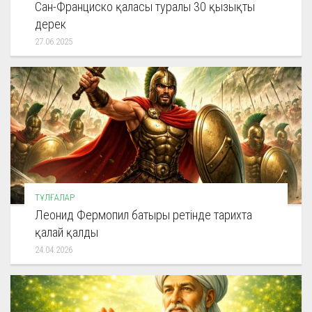
Сан-Франциско қаласы туралы 30 қызықты
дерек
27.06.2025
ТҰЛҒАЛАР
Леонид Фермопил батыры ретінде тарихта
қалай қалды
24.04.2026