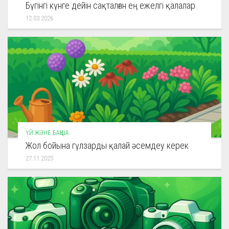
Бүгінгі күнге дейін сақталған ең ежелгі қалалар
12.03.2026
ҮЙ ЖӘНЕ БАҚША
Жол бойына гүлзарды қалай әсемдеу керек
27.11.2025