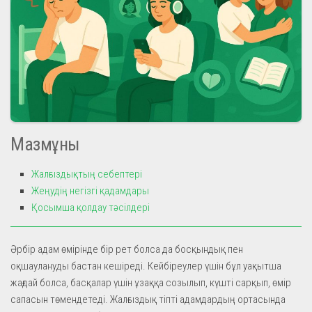
Мазмұны
Жалғыздықтың себептері
Жеңудің негізгі қадамдары
Қосымша қолдау тәсілдері
Әрбір адам өмірінде бір рет болса да босқындық пен
оқшаулануды бастан кешіреді. Кейбіреулер үшін бұл уақытша
жағдай болса, басқалар үшін ұзаққа созылып, күшті сарқып, өмір
сапасын төмендетеді. Жалғыздық тіпті адамдардың ортасында