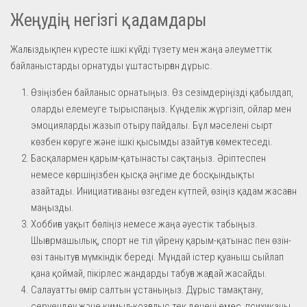
Жеңудің негізгі қадамдары
Жалғыздықпен күресте ішкі күйді түзету мен жаңа әлеуметтік
байланыстарды орнатуды ұштастырған дұрыс.
Өзіңізбен байланыс орнатыңыз. Өз сезімдеріңізді қабылдап,
оларды елемеуге тырыспаңыз. Күнделік жүргізіп, ойлар мен
эмоцияларды жазып отыру пайдалы. Бұл мәселені сырт
көзбен көруге және ішкі қысымды азайтуға көмектеседі.
Басқалармен қарым-қатынасты сақтаңыз. Әріптеспен
немесе көршіңізбен қысқа әңгіме де босқындықты
азайтады. Инициативаны өзгеден күтпей, өзіңіз қадам жасаған
маңызды.
Хоббиға уақыт бөліңіз немесе жаңа әуестік табыңыз.
Шығармашылық, спорт не тіл үйрену қарым-қатынас пен өзін-
өзі танытуға мүмкіндік береді. Мұндай істер қуаныш сыйлап
қана қоймай, пікірлес жандарды табуға жағдай жасайды.
Салауатты өмір салтын ұстаныңыз. Дұрыс тамақтану,
серуендеу және қимыл-қозғалыс тек денені емес, психиканы