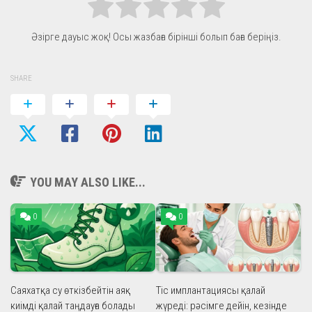
Әзірге дауыс жоқ! Осы жазбаға бірінші болып баға беріңіз.
SHARE
YOU MAY ALSO LIKE...
0
0
Саяхатқа су өткізбейтін аяқ
Тіс имплантациясы қалай
киімді қалай таңдауға болады
жүреді: рәсімге дейін, кезінде