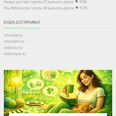
Көкқұс құстары туралы 27 қызықты дерек
4336
Ұлы Жібек жолы туралы 30 қызықты дерек
4278
БІЗДІҢ ДОСТАРЫМЫЗ
inforadar.kz
informator.kz
onlyfacts.kz
millionfacts.kz