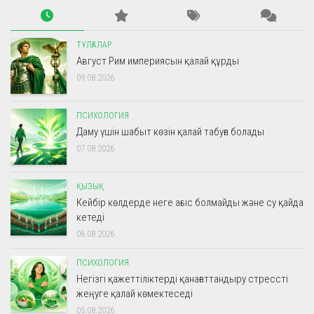
ТҰЛҒАЛАР
Август Рим империясын қалай құрды
09.08.2026
ПСИХОЛОГИЯ
Даму үшін шабыт көзін қалай табуға болады
07.08.2026
ҚЫЗЫҚ
Кейбір көлдерде неге ағыс болмайды және су қайда
кетеді
06.08.2026
ПСИХОЛОГИЯ
Негізгі қажеттіліктерді қанағаттандыру стрессті
жеңуге қалай көмектеседі
05.08.2026