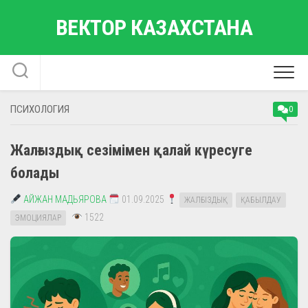
Skip
ВЕКТОР КАЗАХСТАНА
to
content
ПСИХОЛОГИЯ
0
Жалғыздық сезімімен қалай күресуге
болады
АЙЖАН МАДЬЯРОВА
01.09.2025
ЖАЛҒЫЗДЫҚ
ҚАБЫЛДАУ
1522
ЭМОЦИЯЛАР