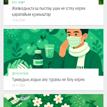
БОС УАҚЫТ
Жалғыздықта іш пыспау үшін не істеу керек:
қарапайым қуаныштар
15.02.2026
ДЕНСАУЛЫҚ
Тұмаудың алдын алу туралы не білу керек
23.11.2025