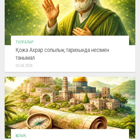
ТҰЛҒАЛАР
Қожа Ахрар сопылық тарихында несімен
танымал
05.04.2026
ҚЫЗЫҚ