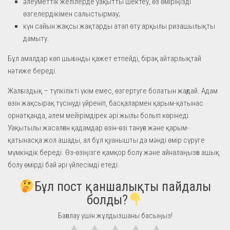
әлеуметтік желілерде уақытты шектеу, өз өміріңізді
өзгелердікімен салыстырмау;
күн сайын жақсы жақтарды атап өту арқылы ризашылықты
дамыту.
Бұл амалдар көп шығынды қажет етпейді, бірақ айтарлықтай
нәтиже береді.
Жалғыздық – түпкілікті үкім емес, өзгертуге болатын жағдай. Адам
өзін жақсырақ түсінуді үйреніп, басқалармен қарым-қатынас
орнатқанда, әлем мейірімдірек әрі жылы болып көрінеді.
Уақытылы жасалған қадамдар өзін-өзі тануға және қарым-
қатынасқа жол ашады, ал бұл қуанышты да мәнді өмір сүруге
мүмкіндік береді. Өз-өзіңізге қамқор болу және айналаңызға ашық
болу өмірді бай әрі үйлесімді етеді.
Бұл пост қаншалықты пайдалы
болды?
Бағалау үшін жұлдызшаны басыңыз!