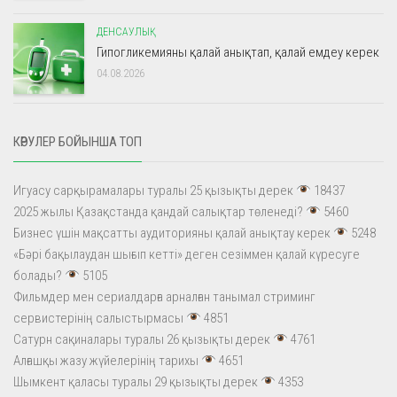
ДЕНСАУЛЫҚ
Гипогликемияны қалай анықтап, қалай емдеу керек
04.08.2026
КӨРУЛЕР БОЙЫНША ТОП
Игуасу сарқырамалары туралы 25 қызықты дерек
18437
2025 жылы Қазақстанда қандай салықтар төленеді?
5460
Бизнес үшін мақсатты аудиторияны қалай анықтау керек
5248
«Бәрі бақылаудан шығып кетті» деген сезіммен қалай күресуге
болады?
5105
Фильмдер мен сериалдарға арналған танымал стриминг
сервистерінің салыстырмасы
4851
Сатурн сақиналары туралы 26 қызықты дерек
4761
Алғашқы жазу жүйелерінің тарихы
4651
Шымкент қаласы туралы 29 қызықты дерек
4353