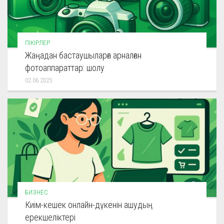
ПІКІРЛЕР
Жаңадан бастаушыларға арналған
фотоаппараттар: шолу
02.06.2025
БИЗНЕС
Киім-кешек онлайн-дүкенін ашудың
ерекшеліктері