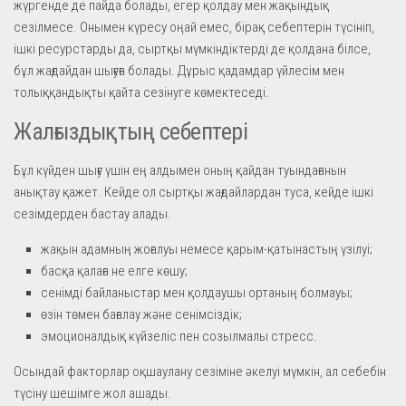
жүргенде де пайда болады, егер қолдау мен жақындық
сезілмесе. Онымен күресу оңай емес, бірақ себептерін түсініп,
ішкі ресурстарды да, сыртқы мүмкіндіктерді де қолдана білсе,
бұл жағдайдан шығуға болады. Дұрыс қадамдар үйлесім мен
толыққандықты қайта сезінуге көмектеседі.
Жалғыздықтың себептері
Бұл күйден шығу үшін ең алдымен оның қайдан туындағанын
анықтау қажет. Кейде ол сыртқы жағдайлардан туса, кейде ішкі
сезімдерден бастау алады.
жақын адамның жоғалуы немесе қарым-қатынастың үзілуі;
басқа қалаға не елге көшу;
сенімді байланыстар мен қолдаушы ортаның болмауы;
өзін төмен бағалау және сенімсіздік;
эмоционалдық күйзеліс пен созылмалы стресс.
Осындай факторлар оқшаулану сезіміне әкелуі мүмкін, ал себебін
түсіну шешімге жол ашады.