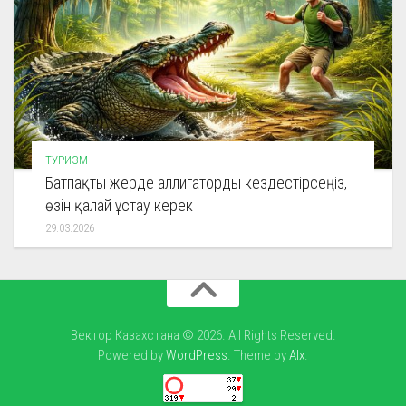
ТУРИЗМ
Батпақты жерде аллигаторды кездестірсеңіз,
өзін қалай ұстау керек
29.03.2026
Вектор Казахстана © 2026. All Rights Reserved.
Powered by
WordPress
. Theme by
Alx
.