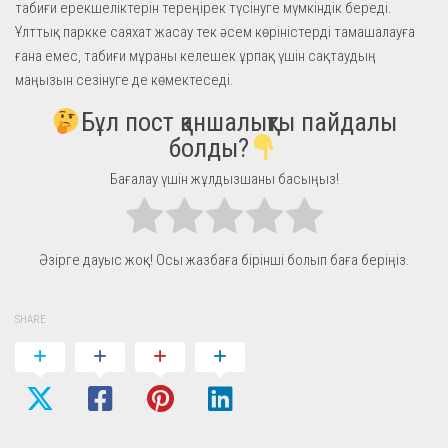
табиғи ерекшеліктерін тереңірек түсінуге мүмкіндік береді.
Ұлттық паркке саяхат жасау тек әсем көріністерді тамашалауға
ғана емес, табиғи мұраны келешек ұрпақ үшін сақтаудың
маңызын сезінуге де көмектеседі.
Бұл пост қаншалықты пайдалы
болды?
Бағалау үшін жұлдызшаны басыңыз!
Әзірге дауыс жоқ! Осы жазбаға бірінші болып баға беріңіз.
SHARE