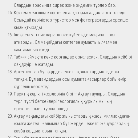
Олардың арасында сирек және эндемик түрлер бар.
Көктем мезгілінде көптеген алқап қызғалдақтарға толады.
Осындай көріністер туристер мен фотографтарды ерекше
қызықтырады.
Іле өзені ұлттық парктің экожүйесінде маңызды рөл
атқарады. Ол маңайдағы көптеген аумақты ылғалмен
қамтамасыз етеді.
Табиғи аймақта көне қорғандар орналасқан. Олардың кейбірі
сақ дәуіріне жатады.
Археологтар бұл өңірден ежелгі қоныстардың іздерін
тапқан. Бұл адамдардың осы аумақта ғасырлар бойы өмір
сүргенін көрсетеді.
Парктің көрікті жерлерінің бірі — Ақтау таулары. Олардың
түрлі түсті беткейлері геологиялық құрылымының
ерекшелігімен түсіндіріледі.
Ақтау маңындағы кейбір жыныстардың жасы миллиондаған
жылға жетеді. Ғалымдар бұл жерден ежелгі жануарлардың
қазба қалдықтарын тапқан.