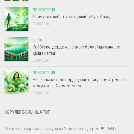
ПСИХОЛОГИЯ
Даму үшін шабыт көзін қалай табуға болады
07.08.2026
ҚЫЗЫҚ
Кейбір көлдерде неге ағыс болмайды және су
қайда кетеді
06.08.2026
ПСИХОЛОГИЯ
Негізгі қажеттіліктерді қанағаттандыру стрессті
жеңуге қалай көмектеседі
05.08.2026
КӨРУЛЕР БОЙЫНША ТОП
Игуасу сарқырамалары туралы 25 қызықты дерек
18447