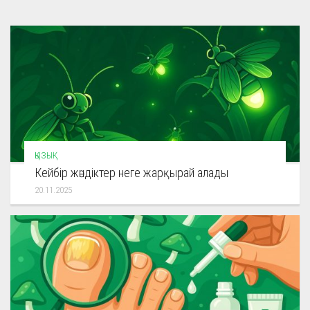
ҚЫЗЫҚ
Кейбір жәндіктер неге жарқырай алады
20.11.2025