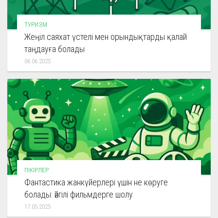
ТУРИЗМ
Жеңіл саяхат үстелі мен орындықтарды қалай
таңдауға болады
06.06.2025
ПІКІРЛЕР
Фантастика жанкүйерлері үшін не көруге
болады: әйгілі фильмдерге шолу
17.05.2025