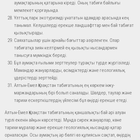
аумақтарының қатарына кіреді. Оның табиғи байлығы
мемлекет қорғауында.
Ұлттық парк экотуризмді ұнататын адамдар арасында кең
танымал. Келушілерді ерекше ландшафттар мен бай табиғат
қызықтырады.
Саяхатшылар үшін арнайы бағыттар әзірленген. Олар
табиғатқа зиян келтірмей ең қызықты нысандармен
танысуға мүмкіндік береді.
Бұл аумақта ғылыми зерттеулер тұрақты түрде жүргізіледі.
Мамандар жануарларды, өсімдіктерді және геологиялық
үдерістерді зерттейді.
Алтын-Емел Қазақстан табиғатының ең көркем інжу-
маржандарының бірі болып саналады. Шөлдер, таулар және
тарихи ескерткіштердің үйлесімі бұл өңірді ерекше етеді.
Алтын-Емел Қазақстан табиғатының қаншалықты бай әрі алуан
түрлі екенін айқын көрсетеді. Мұнда сирек жануарлар, көне
тарихи мұралар және ерекше геологиялық нысандар қатар
орналасқан. Осы аумақтың әр бөлігі өз құпиясын сақтап, өңірдің