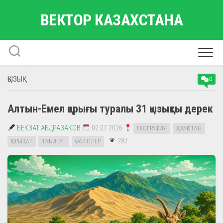
Skip
ВЕКТОР КАЗАХСТАНА
to
content
ҚЫЗЫҚ
0
Алтын-Емел қорығы туралы 31 қызықты дерек
БЕКЗАТ АБДРАЗАКОВ
02.07.2026
ГЕОГРАФИЯ
ҚАЗАҚСТАН
287
ҚОРЫҚТАР
ТАБИҒАТ
ФАКТІЛЕР