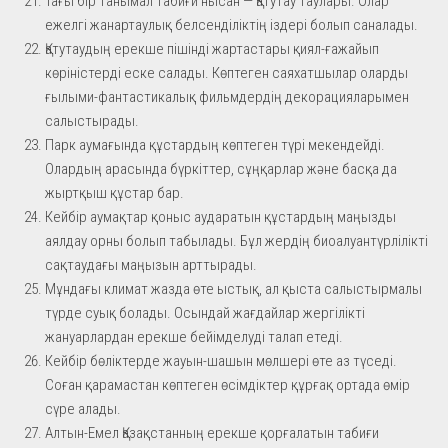
Тағы бір танымал табиғи нысан — Қатутау таулары. Олар
ежелгі жанартаулық белсенділіктің іздері болып саналады.
Қатутаудың ерекше пішінді жартастары қиял-ғажайып
көріністерді еске салады. Көптеген саяхатшылар оларды
ғылыми-фантастикалық фильмдердің декорацияларымен
салыстырады.
Парк аумағында құстардың көптеген түрі мекендейді.
Олардың арасында бүркіттер, сұңқарлар және басқа да
жыртқыш құстар бар.
Кейбір аумақтар қоныс аударатын құстардың маңызды
аялдау орны болып табылады. Бұл жердің биоалуантүрлілікті
сақтаудағы маңызын арттырады.
Мұндағы климат жазда өте ыстық, ал қыста салыстырмалы
түрде суық болады. Осындай жағдайлар жергілікті
жануарлардан ерекше бейімделуді талап етеді.
Кейбір бөліктерде жауын-шашын мөлшері өте аз түседі.
Соған қарамастан көптеген өсімдіктер құрғақ ортада өмір
сүре алады.
Алтын-Емел Қазақстанның ерекше қорғалатын табиғи