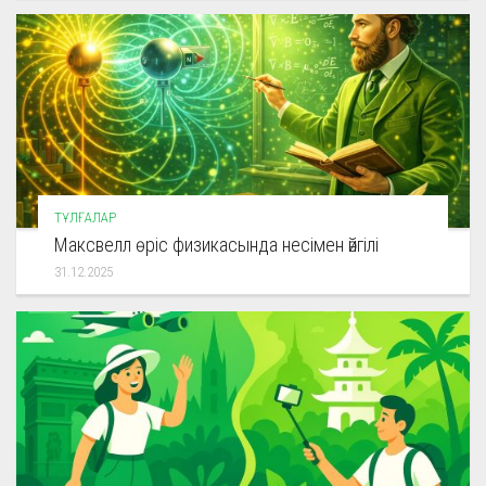
ТҰЛҒАЛАР
Максвелл өріс физикасында несімен әйгілі
31.12.2025