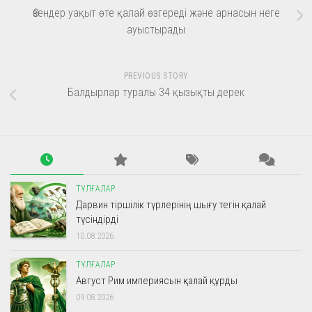
Өзендер уақыт өте қалай өзгереді және арнасын неге
ауыстырады
PREVIOUS STORY
Балдырлар туралы 34 қызықты дерек
ТҰЛҒАЛАР
Дарвин тіршілік түрлерінің шығу тегін қалай
түсіндірді
10.08.2026
ТҰЛҒАЛАР
Август Рим империясын қалай құрды
09.08.2026