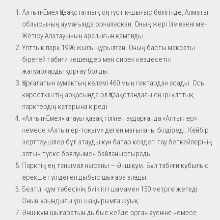
Алтын-Емел Қазақстанның оңтүстік-шығыс бөлігінде, Алматы
облысының аумағында орналасқан. Оның жері Іле өзені мен
Жетісу Алатауының аралығын қамтиды.
Ұлттық парк 1996 жылы құрылған. Оның басты мақсаты
бірегей табиғи кешендер мен сирек кездесетін
жануарларды қорғау болды.
Қорғалатын аумақтың көлемі 460 мың гектардан асады. Осы
көрсеткіштің арқасында ол Қазақстандағы ең ірі ұлттық
парктердің қатарына кіреді.
«Алтын-Емел» атауы қазақ тілінен аударғанда «Алтын ер»
немесе «Алтын ер-тоқым» деген мағынаны білдіреді. Кейбір
зерттеушілер бұл атауды күн батар кездегі тау беткейлерінің
алтын түске боялуымен байланыстырады.
Парктің ең танымал нысаны — Әншіқұм. Бұл табиғи құбылыс
ерекше гуілдеген дыбыс шығара алады.
Белгілі құм төбесінің биіктігі шамамен 150 метрге жетеді.
Оның ұзындығы үш шақырымға жуық.
Әншіқұм шығаратын дыбыс кейде орган әуеніне немесе