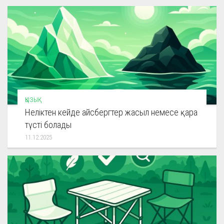
ҚЫЗЫҚ
Неліктен кейде айсбергтер жасыл немесе қара
түсті болады
11.12.2025