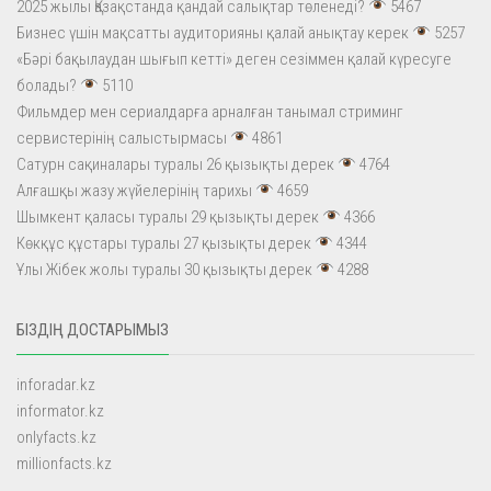
2025 жылы Қазақстанда қандай салықтар төленеді?
5467
Бизнес үшін мақсатты аудиторияны қалай анықтау керек
5257
«Бәрі бақылаудан шығып кетті» деген сезіммен қалай күресуге
болады?
5110
Фильмдер мен сериалдарға арналған танымал стриминг
сервистерінің салыстырмасы
4861
Сатурн сақиналары туралы 26 қызықты дерек
4764
Алғашқы жазу жүйелерінің тарихы
4659
Шымкент қаласы туралы 29 қызықты дерек
4366
Көкқұс құстары туралы 27 қызықты дерек
4344
Ұлы Жібек жолы туралы 30 қызықты дерек
4288
БІЗДІҢ ДОСТАРЫМЫЗ
inforadar.kz
informator.kz
onlyfacts.kz
millionfacts.kz