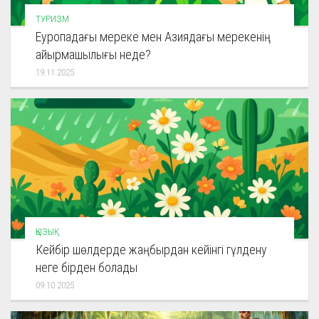
ТУРИЗМ
Еуропадағы мереке мен Азиядағы мерекенің
айырмашылығы неде?
19.11.2025
ҚЫЗЫҚ
Кейбір шөлдерде жаңбырдан кейінгі гүлдену
неге бірден болады
09.10.2025