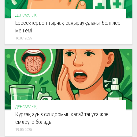
ДЕНСАУЛЫҚ
Ересектердегі тырнақ саңырауқұлағы: белгілері
мен емі
16.07.2025
ДЕНСАУЛЫҚ
Құрғақ ауыз синдромын қалай тануға және
емдеуге болады
19.05.2025