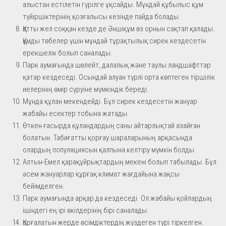
алыстан естілетін гүрілге ұқсайды. Мұндай құбылыс құм
түйіршіктерінің қозғалысы кезінде пайда болады.
Қатты жел соққан кезде де Әншіқұм өз орнын сақтап қалады.
Құмды төбелер үшін мұндай тұрақтылық сирек кездесетін
ерекшелік болып саналады.
Парк аумағында шөлейт, далалық және таулы ландшафттар
қатар кездеседі. Осындай алуан түрлі орта көптеген тіршілік
иелерінің өмір сүруіне мүмкіндік береді.
Мұнда құлан мекендейді. Бұл сирек кездесетін жануар
жабайы есектер тобына жатады.
Өткен ғасырда құландардың саны айтарлықтай азайған
болатын. Табиғатты қорғау шараларының арқасында
олардың популяциясын қалпына келтіру мүмкін болды.
Алтын-Емел қарақұйрықтардың мекені болып табылады. Бұл
әсем жануарлар құрғақ климат жағдайына жақсы
бейімделген.
Парк аумағында арқар да кездеседі. Ол жабайы қойлардың
ішіндегі ең ірі өкілдерінің бірі саналады.
Қорғалатын жерде өсімдіктердің жүздеген түрі тіркелген.