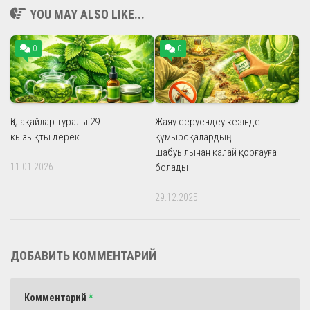
YOU MAY ALSO LIKE...
0
0
Қалақайлар туралы 29
Жаяу серуендеу кезінде
қызықты дерек
құмырсқалардың
шабуылынан қалай қорғауға
11.01.2026
болады
29.12.2025
ДОБАВИТЬ КОММЕНТАРИЙ
Комментарий
*