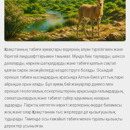
Қазақстанның табиғи аумақтары өздерінің алуан түрлілігімен және
бірегей ландшафттарымен танымал. Мұнда биік тауларды, шексіз
далаларды, көркем шатқалдарды және табиғи қалпын сақтап
қалған сирек экожүйелерді кездестіруге болады. Осындай
ерекше табиғи нысандардың арасында Алтын-Емел ұлттық паркі
айрықша орын алады. Бұл аумақ бай жануарлар дүниесі мен
ерекше геологиялық ескерткіштерінің арқасында ғалымдардың,
саяхатшылардың және табиғат сүйер қауымның назарын
аударады. Парктің көптеген көрікті жерлерінің өңірде баламасы
жоқ және олар Қазақстаннан тыс жерлерде де қызығушылық
тудырады. Төменде осы ғажайып табиғи мекен туралы қызықты
деректер ұсынылған.