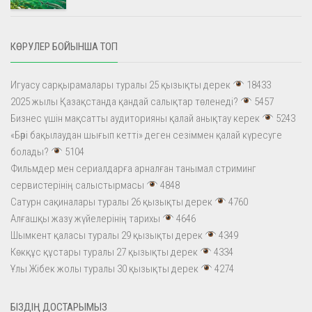
КӨРУЛЕР БОЙЫНША ТОП
Игуасу сарқырамалары туралы 25 қызықты дерек
18433
2025 жылы Қазақстанда қандай салықтар төленеді?
5457
Бизнес үшін мақсатты аудиторияны қалай анықтау керек
5243
«Бәрі бақылаудан шығып кетті» деген сезіммен қалай күресуге
болады?
5104
Фильмдер мен сериалдарға арналған танымал стриминг
сервистерінің салыстырмасы
4848
Сатурн сақиналары туралы 26 қызықты дерек
4760
Алғашқы жазу жүйелерінің тарихы
4646
Шымкент қаласы туралы 29 қызықты дерек
4349
Көкқұс құстары туралы 27 қызықты дерек
4334
Ұлы Жібек жолы туралы 30 қызықты дерек
4274
БІЗДІҢ ДОСТАРЫМЫЗ