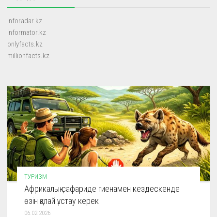
inforadar.kz
informator.kz
onlyfacts.kz
millionfacts.kz
ТУРИЗМ
Африкалық сафариде гиенамен кездескенде
өзін қалай ұстау керек
06.02.2026