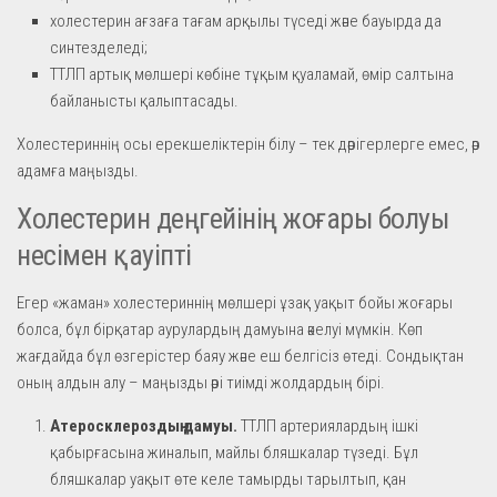
холестерин ағзаға тағам арқылы түседі және бауырда да
синтезделеді;
ТТЛП артық мөлшері көбіне тұқым қуаламай, өмір салтына
байланысты қалыптасады.
Холестериннің осы ерекшеліктерін білу – тек дәрігерлерге емес, әр
адамға маңызды.
Холестерин деңгейінің жоғары болуы
несімен қауіпті
Егер «жаман» холестериннің мөлшері ұзақ уақыт бойы жоғары
болса, бұл бірқатар аурулардың дамуына әкелуі мүмкін. Көп
жағдайда бұл өзгерістер баяу және еш белгісіз өтеді. Сондықтан
оның алдын алу – маңызды әрі тиімді жолдардың бірі.
Атеросклероздың дамуы.
ТТЛП артериялардың ішкі
қабырғасына жиналып, майлы бляшкалар түзеді. Бұл
бляшкалар уақыт өте келе тамырды тарылтып, қан