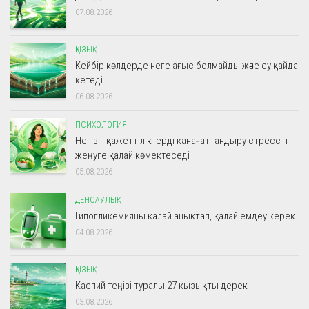
07.08.2026
ҚЫЗЫҚ
Кейбір көлдерде неге ағыс болмайды және су қайда
кетеді
06.08.2026
ПСИХОЛОГИЯ
Негізгі қажеттіліктерді қанағаттандыру стрессті
жеңуге қалай көмектеседі
05.08.2026
ДЕНСАУЛЫҚ
Гипогликемияны қалай анықтап, қалай емдеу керек
04.08.2026
ҚЫЗЫҚ
Каспий теңізі туралы 27 қызықты дерек
03.08.2026