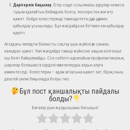
Дәрігерлік бақылау.
Егер сізде созылмалы аурулар немесе
тұқым қуалайтын бейімділік болса, тексерістен жиі өту
қажет. Кейде холестеринді төмендететін дәрі-дәрмек
қабылдау ұсынылады. Бұл жағдайда өз бетімен ем қабылдау
қауіпті.
Ағзадағы липидтік балансты сақтау үшін жүйелі әрі саналы
көзқарас қажет. Көп жағдайда тамыр жүйесіне зақым келгенше
еш белгі байқалмайды. Сол себепті қарапайым профилактикалық
шаралар болашақта күрделі мәселелердің алдын алуға
көмектеседі. Холестерин – адам ағзасына қажет зат, бірақ оның
деңгейі үнемі бақылауда болуы тиіс.
Бұл пост қаншалықты пайдалы
болды?
Бағалау үшін жұлдызшаны басыңыз!