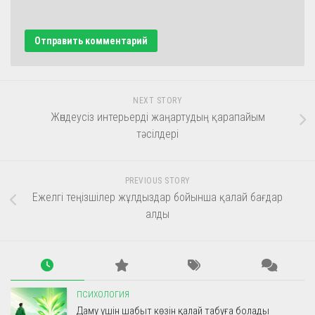
NEXT STORY
Жөндеусіз интерьерді жаңартудың қарапайым
тәсілдері
PREVIOUS STORY
Ежелгі теңізшілер жұлдыздар бойынша қалай бағдар
алды
ПСИХОЛОГИЯ
Даму үшін шабыт көзін қалай табуға болады