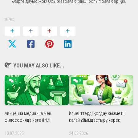
Әзірге дауыс жоқ! Осы жазбаға бірінші болып баға беріңіз.
SHARE
YOU MAY ALSO LIKE...
0
0
Авиценна медицина мен
Клиенттерді қолдау қызметін
философияда неге әйгілі
қалай ұйымдастыру керек
10.07.2025
24.03.2026