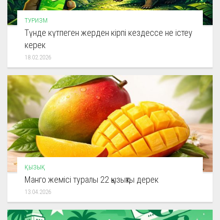
ТУРИЗМ
Түнде күтпеген жерден кірпі кездессе не істеу
керек
18.02.2026
ҚЫЗЫҚ
Манго жемісі туралы 22 қызықты дерек
13.04.2026