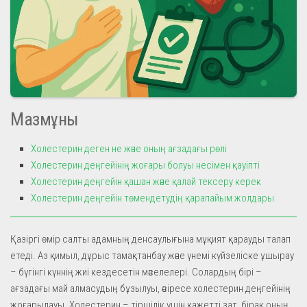
Мазмұны
Холестерин деген не және оның ағзадағы рөлі
Холестерин деңгейінің жоғары болуы несімен қауіпті
Холестерин деңгейін қашан және қалай тексеру керек
Холестерин деңгейін төмендетудің қарапайым жолдары
Қазіргі өмір салты адамның денсаулығына мұқият қарауды талап
етеді. Аз қимыл, дұрыс тамақтанбау және үнемі күйзеліске ұшырау
– бүгінгі күннің жиі кездесетін мәселелері. Солардың бірі –
ағзадағы май алмасудың бұзылуы, әсіресе холестерин деңгейінің
жоғарылауы. Холестерин – тіршілік үшін қажетті зат, бірақ оның