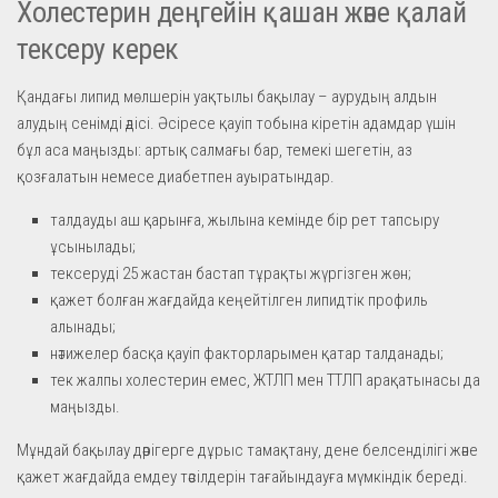
Холестерин деңгейін қашан және қалай
тексеру керек
Қандағы липид мөлшерін уақтылы бақылау – аурудың алдын
алудың сенімді әдісі. Әсіресе қауіп тобына кіретін адамдар үшін
бұл аса маңызды: артық салмағы бар, темекі шегетін, аз
қозғалатын немесе диабетпен ауыратындар.
талдауды аш қарынға, жылына кемінде бір рет тапсыру
ұсынылады;
тексеруді 25 жастан бастап тұрақты жүргізген жөн;
қажет болған жағдайда кеңейтілген липидтік профиль
алынады;
нәтижелер басқа қауіп факторларымен қатар талданады;
тек жалпы холестерин емес, ЖТЛП мен ТТЛП арақатынасы да
маңызды.
Мұндай бақылау дәрігерге дұрыс тамақтану, дене белсенділігі және
қажет жағдайда емдеу тәсілдерін тағайындауға мүмкіндік береді.