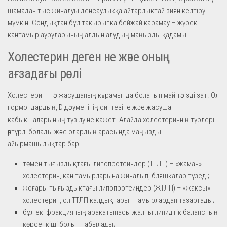
шамадан тыс жиналуы денсаулыққа айтарлықтай зиян келтіруі
мүмкін. Сондықтан бұл тақырыпқа бейжай қарамау – жүрек-
қантамыр ауруларының алдын алудың маңызды қадамы.
Холестерин деген не және оның
ағзадағы рөлі
Холестерин – әр жасушаның құрамында болатын май тәрізді зат. Ол
гормондардың, D дәруменінің синтезіне және жасуша
қабықшаларының түзілуіне қажет. Алайда холестериннің түрлері
әртүрлі болады және олардың арасында маңызды
айырмашылықтар бар.
төмен тығыздықтағы липопротеиндер (ТТЛП) – «жаман»
холестерин, қан тамырларына жиналып, бляшкалар түзеді;
жоғары тығыздықтағы липопротеиндер (ЖТЛП) – «жақсы»
холестерин, ол ТТЛП қалдықтарын тамырлардан тазартады;
бұл екі фракцияның арақатынасы жалпы липидтік баланстың
көрсеткіші болып табылады;