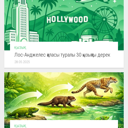
ҚЫЗЫҚ
Лос-Анджелес қаласы туралы 30 қызықты дерек
28.05.2025
ҚЫЗЫҚ