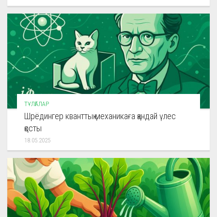
ТҰЛҒАЛАР
Шрёдингер кванттық механикаға қандай үлес
қосты
18.05.2025