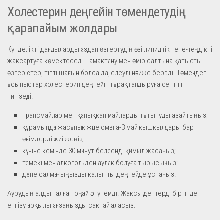
Холестерин деңгейін төмендетудің
қарапайым жолдары
Күнделікті дағдыларды аздап өзгертудің өзі липидтік тепе-теңдікті
жақсартуға көмектеседі. Тамақтану мен өмір салтына қатысты
өзгерістер, тіпті шағын болса да, елеулі нәтиже береді. Төмендегі
ұсыныстар холестерин деңгейін тұрақтандыруға септігін
тигізеді.
трансмайлар мен қаныққан майларды тұтынуды азайтыңыз;
құрамында жасұнық және омега-3 май қышқылдары бар
өнімдерді жиі жеңіз;
күніне кемінде 30 минут белсенді қимыл жасаңыз;
темекі мен алкогольден аулақ болуға тырысыңыз;
дене салмағыңызды қалыпты деңгейде ұстаңыз.
Аурудың алдын алған оңай әрі үнемді. Жақсы әдеттерді біртіндеп
енгізу арқылы ағзаңызды сақтай аласыз.