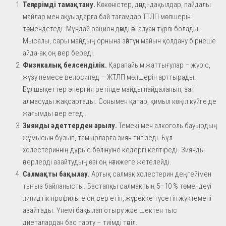
Теңгерімді тамақтану.
Көкөністер, дәнді-дақылдар, пайдалы
майлар мен ақуыздарға бай тағамдар ТТЛП мөлшерін
төмендетеді. Мұндай рацион дәмді әрі алуан түрлі болады.
Мысалы, сары майдың орнына зәйтүн майын қолдану бірнеше
айда-ақ оң әсер береді.
Физикалық белсенділік.
Қарапайым жаттығулар – жүріс,
жүзу немесе велосипед – ЖТЛП мөлшерін арттырады.
Бұлшықеттер энергия ретінде майды пайдаланып, зат
алмасуды жақсартады. Сонымен қатар, қимыл көңіл күйге де
жағымды әсер етеді.
Зиянды әдеттерден арылу.
Темекі мен алкоголь бауырдың
жұмысын бұзып, тамырларға зиян тигізеді. Бұл
холестериннің дұрыс бөлінуіне кедергі келтіреді. Зиянды
әсерлерді азайтудың өзі оң нәтижеге жетелейді.
Салмақты бақылау.
Артық салмақ холестерин деңгейімен
тығыз байланысты. Бастапқы салмақтың 5–10 % төмендеуі
липидтік профильге оң әсер етіп, жүрекке түсетін жүктемені
азайтады. Үнемі бақылап отыру және шектен тыс
диеталардан бас тарту – тиімді тәсіл.