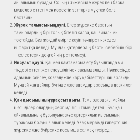
айналымын бұзады. Соның нәтижесінде жүрек пен басқа
мүшелер оттегі мен қоректік заттарға мұқтаж бола
бастайды.
Жүрек талмасының қаупі.
Егер жүрекке баратын
тамырлардың бірі толық бітеліп қалса, қан айналымы
тоқтайды. Бұл жағдай өмірге қауіп төндіретін жедел
инфарктқа әкеледі. Мұндай қатерлердің басты себебінің бірі
– холестерин деңгейінің реттелмеуі.
Инсульт қаупі.
Қанмен қамтамасыз ету бұзылғанда ми
тіндері оттегі жетіспеушілігінен зақымдалады. Нәтижесінде
адамның сөйлеу, қозғалу және көру қабілеттері нашарлайды.
Мұндай жағдайлар бүгінде жас адамдар арасында да жиілеп
келеді.
Қан қысымының тұрақсыздығы.
Тамырлардағы майлы
шөгінділер олардың серпімділігін төмендетеді. Бұл қан
айналымының бұзылуына және артериялық қысымның
тұрақсыз болуына алып келеді. Ұзақ мерзімді гипертония
жүрекке және бүйрекке қосымша салмақ түсіреді.