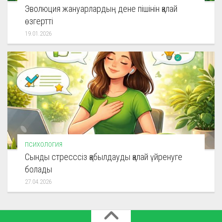
Эволюция жануарлардың дене пішінін қалай
өзгертті
19.01.2026
ПСИХОЛОГИЯ
Сынды стресссіз қабылдауды қалай үйренуге
болады
27.04.2026