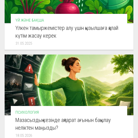
ҮЙ ЖӘНЕ БАҚША
Үлкен тамыржемістер алу үшін қызылшаға қалай
күтім жасау керек
31.05.2025
ПСИХОЛОГИЯ
Мазасыздық кезінде ақпарат ағынын бақылау
неліктен маңызды?
18.05.2026