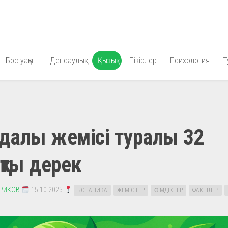
Бос уақыт
Денсаулық
Қызық
Пікірлер
Психология
Т
далы жемісі туралы 32
қты дерек
ЕРИКОВ
15.10.2025
БОТАНИКА
ЖЕМІСТЕР
ӨСІМДІКТЕР
ФАКТІЛЕР