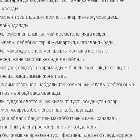
с қосады.
містен тосап, шырын, компот, ликер және жұмсақ дәмді
 дайындалады.
ы сүйегінен алынған май косметологияда кеңінен
ылады, себебі ол теріні жұмсартып, ылғалдандырады.
ы майы құрғақ тері мен шашты қалпына келтіруге
еседі және массаж кезінде де пайдалы.
міс ұзақ сақтауға жарамайды – бірнеше күн ішінде өзінің хош
және шырындылығын жоғалтады.
еңіз аймақтарында шабдалы тек қолмен жиналады, себебі оның
 нәзік әрі оңай зақымданады.
ы гүлдері әдетте ашық қызғылт түсті, сондықтан олар
 мен жаңарудың белгісі ретінде қабылданады.
да шабдалы бақыт пен махаббаттың нышаны саналады,
тан оны үйлену рәсімдерінде жиі қолданады.
 бұл жеміске арналған түрлі фестивальдер өткізіледі, әсіресе