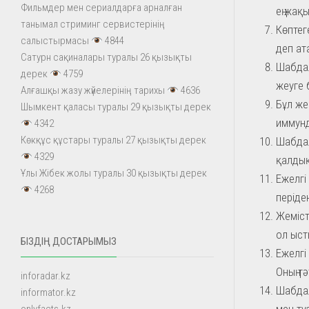
Фильмдер мен сериалдарға арналған
ең жақ
танымал стриминг сервистерінің
Көптег
салыстырмасы
4844
деп ат
Сатурн сақиналары туралы 26 қызықты
Шабдал
дерек
4759
жеуге 
Алғашқы жазу жүйелерінің тарихы
4636
Бұл же
Шымкент қаласы туралы 29 қызықты дерек
иммунд
4342
Көкқұс құстары туралы 27 қызықты дерек
Шабдал
4329
қалдық
Ұлы Жібек жолы туралы 30 қызықты дерек
Ежелгі
4268
періде
Жеміст
ол ыст
БІЗДІҢ ДОСТАРЫМЫЗ
Ежелгі
Оның т
inforadar.kz
Шабдал
informator.kz
мен тұ