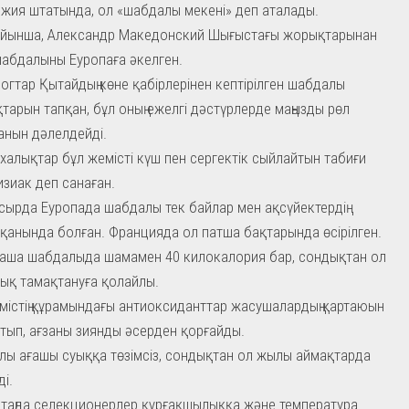
ия штатында, ол «шабдалы мекені» деп аталады.
ойынша, Александр Македонский Шығыстағы жорықтарынан
шабдалыны Еуропаға әкелген.
огтар Қытайдың көне қабірлерінен кептірілген шабдалы
тарын тапқан, бұл оның ежелгі дәстүрлерде маңызды рөл
анын дәлелдейді.
 халықтар бұл жемісті күш пен сергектік сыйлайтын табиғи
зиак деп санаған.
асырда Еуропада шабдалы тек байлар мен ақсүйектердің
қанында болған. Францияда ол патша бақтарында өсірілген.
таша шабдалыда шамамен 40 килокалория бар, сондықтан ол
ық тамақтануға қолайлы.
містің құрамындағы антиоксиданттар жасушалардың қартаюын
тып, ағзаны зиянды әсерден қорғайды.
ы ағашы суыққа төзімсіз, сондықтан ол жылы аймақтарда
ді.
і таңда селекционерлер құрғақшылыққа және температура