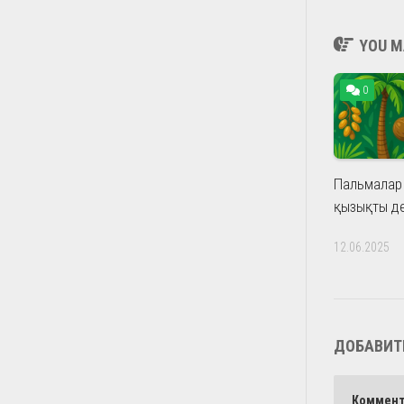
YOU MA
0
Пальмалар 
қызықты д
12.06.2025
ДОБАВИТ
Коммен