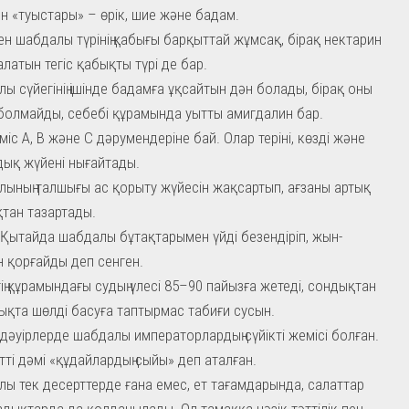
ын «туыстары» – өрік, шие және бадам.
ен шабдалы түрінің қабығы барқыттай жұмсақ, бірақ нектарин
алатын тегіс қабықты түрі де бар.
ы сүйегінің ішінде бадамға ұқсайтын дән болады, бірақ оны
болмайды, себебі құрамында уытты амигдалин бар.
міс А, В және С дәрумендеріне бай. Олар теріні, көзді және
ық жүйені нығайтады.
ының талшығы ас қорыту жүйесін жақсартып, ағзаны артық
тан тазартады.
 Қытайда шабдалы бұтақтарымен үйді безендіріп, жын-
н қорғайды деп сенген.
ің құрамындағы судың үлесі 85–90 пайызға жетеді, сондықтан
ықта шөлді басуға таптырмас табиғи сусын.
 дәуірлерде шабдалы императорлардың сүйікті жемісі болған.
әтті дәмі «құдайлардың сыйы» деп аталған.
ы тек десерттерде ғана емес, ет тағамдарында, салаттар
здықтарда да қолданылады. Ол тамаққа нәзік тәттілік пен