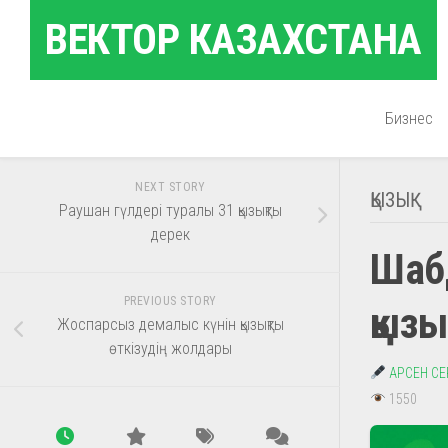
Skip
ВЕКТОР КАЗАХСТАНА
to
content
Бизнес
NEXT STORY
ҚЫЗЫҚ
Раушан гүлдері туралы 31 қызықты
дерек
Шаб
PREVIOUS STORY
қызы
Жоспарсыз демалыс күнін қызықты
өткізудің жолдары
АРСЕН С
1550