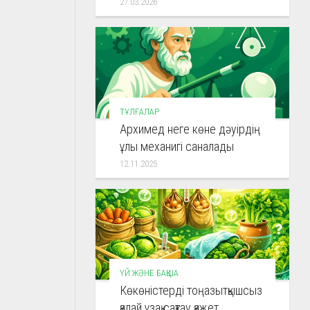
27.03.2026
ТҰЛҒАЛАР
Архимед неге көне дәуірдің
ұлы механигі саналады
12.11.2025
ҮЙ ЖӘНЕ БАҚША
Көкөністерді тоңазытқышсыз
қалай ұзақ сақтау қажет