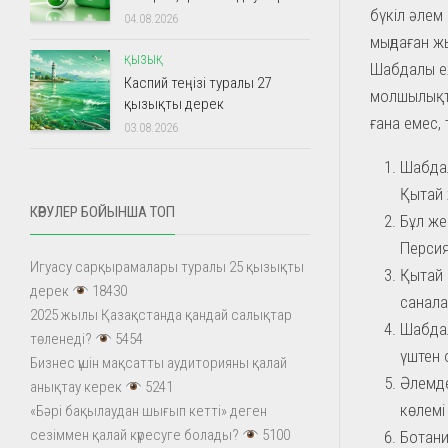
бүкіл әлем 
04.08.2026
мыңдаған ж
ҚЫЗЫҚ
Шабдалы еж
Каспий теңізі туралы 27
молшылықты
қызықты дерек
ғана емес, 
03.08.2026
Шабдал
Қытай 
КӨРУЛЕР БОЙЫНША ТОП
Бұл же
Персия
Игуасу сарқырамалары туралы 25 қызықты
Қытай 
дерек
18430
санала
2025 жылы Қазақстанда қандай салықтар
Шабдал
төленеді?
5454
үштен 
Бизнес үшін мақсатты аудиторияны қалай
Әлемде
анықтау керек
5241
көлемі
«Бәрі бақылаудан шығып кетті» деген
сезіммен қалай күресуге болады?
5100
Ботани