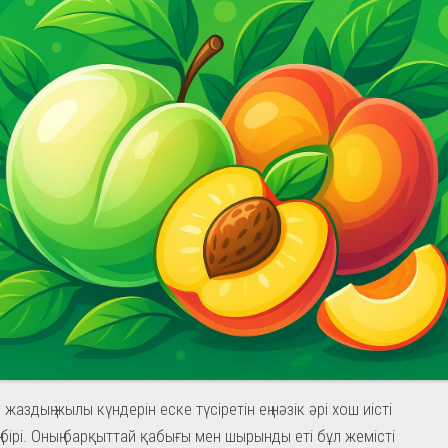
аздың жылы күндерін еске түсіретін ең нәзік әрі хош иісті
 бірі. Оның барқыттай қабығы мен шырынды еті бұл жемісті