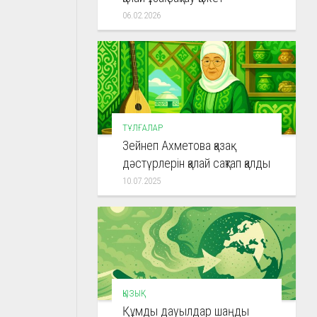
06.02.2026
ТҰЛҒАЛАР
Зейнеп Ахметова қазақ
дәстүрлерін қалай сақтап қалды
10.07.2025
ҚЫЗЫҚ
Құмды дауылдар шаңды