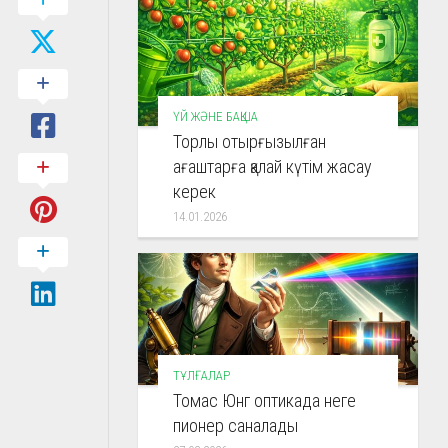
ҮЙ ЖӘНЕ БАҚША
Торлы отырғызылған
ағаштарға қалай күтім жасау
керек
14.01.2026
ТҰЛҒАЛАР
Томас Юнг оптикада неге
пионер саналады