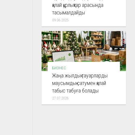
қалай құрлықтар арасында
тасымалдайды
09.06.2025
БИЗНЕС
Жаңа жылдық тауарларды
маусымдық сатумен қалай
табыс табуға болады
27.07.2026