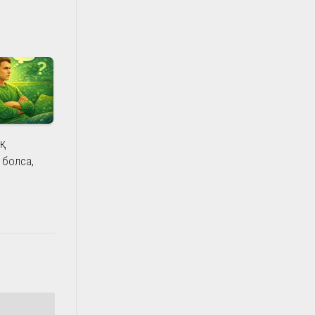
ық
 болса,