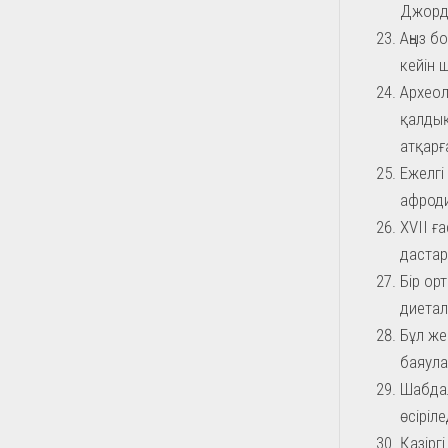
Джордж
Аңыз б
кейін 
Археол
қалдық
атқарғ
Ежелгі
афроди
XVII ғ
дастар
Бір ор
диетал
Бұл же
баяула
Шабдал
өсіріле
Қазірг