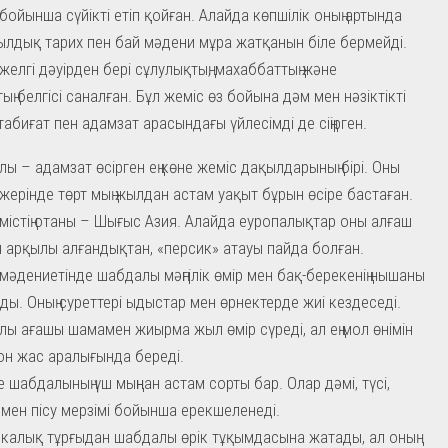
бойынша сүйікті етіп қойған. Алайда көпшілік оның артында
ылдық тарих пен бай мәдени мұра жатқанын біле бермейді.
елгі дәуірден бері сұлулықтың, махаббаттың және
ң белгісі саналған. Бұл жеміс өз бойына дәм мен нәзіктікті
табиғат пен адамзат арасындағы үйлесімді де сіңірген.
ы – адамзат өсірген ең көне жеміс дақылдарының бірі. Оны
жерінде төрт мың жылдан астам уақыт бұрын өсіре бастаған.
містің отаны – Шығыс Азия. Алайда еуропалықтар оны алғаш
 арқылы алғандықтан, «персик» атауы пайда болған.
мәдениетінде шабдалы мәңгілік өмір мен бақ-берекенің нышаны
ды. Оның суреттері ыдыстар мен өрнектерде жиі кездеседі.
ы ағашы шамамен жиырма жыл өмір сүреді, ал ең мол өнімін
он жас аралығында береді.
 шабдалының үш мыңнан астам сорты бар. Олар дәмі, түсі,
 мен пісу мерзімі бойынша ерекшеленеді.
калық тұрғыдан шабдалы өрік тұқымдасына жатады, ал оның