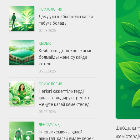
ПСИХОЛОГИЯ
Даму үшін шабыт көзін қалай
табуға болады
07.08.2026
ҚЫЗЫҚ
Кейбір көлдерде неге ағыс
болмайды және су қайда
кетеді
06.08.2026
ПСИХОЛОГИЯ
Негізгі қажеттіліктерді
қанағаттандыру стрессті
жеңуге қалай көмектеседі
05.08.2026
ДЕНСАУЛЫҚ
Шабдалы – ж
Гипогликемияны қалай
жемістердің
анықтап, қалай емдеу керек