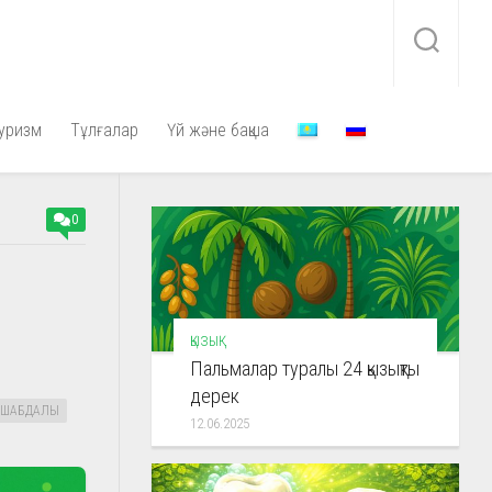
уризм
Тұлғалар
Үй және бақша
0
ҚЫЗЫҚ
Пальмалар туралы 24 қызықты
дерек
ШАБДАЛЫ
12.06.2025