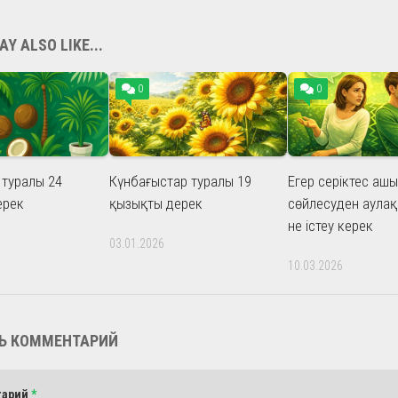
Y ALSO LIKE...
0
0
туралы 24
Күнбағыстар туралы 19
Егер серіктес аш
ерек
қызықты дерек
сөйлесуден аулақ
не істеу керек
03.01.2026
10.03.2026
Ь КОММЕНТАРИЙ
тарий
*