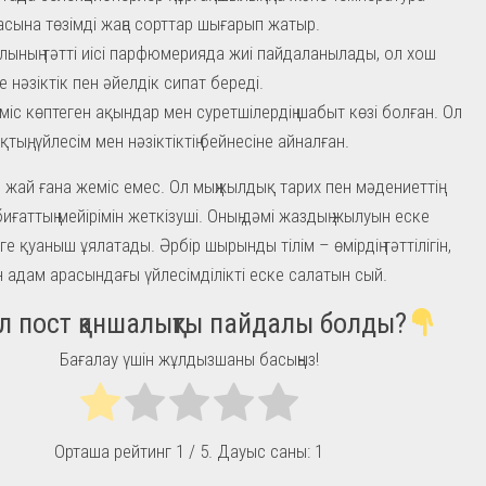
сына төзімді жаңа сорттар шығарып жатыр.
ының тәтті иісі парфюмерияда жиі пайдаланылады, ол хош
е нәзіктік пен әйелдік сипат береді.
міс көптеген ақындар мен суретшілердің шабыт көзі болған. Ол
тың, үйлесім мен нәзіктіктің бейнесіне айналған.
жай ғана жеміс емес. Ол мыңжылдық тарих пен мәдениеттің
иғаттың мейірімін жеткізуші. Оның дәмі жаздың жылуын еске
ңілге қуаныш ұялатады. Әрбір шырынды тілім – өмірдің тәттілігін,
н адам арасындағы үйлесімділікті еске салатын сый.
л пост қаншалықты пайдалы болды?
Бағалау үшін жұлдызшаны басыңыз!
Орташа рейтинг
1
/ 5. Дауыс саны:
1