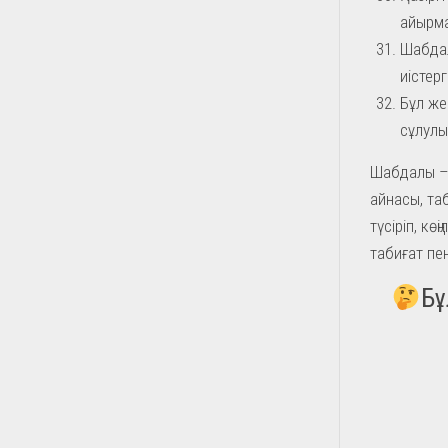
айырма
Шабдал
иістерг
Бұл же
сұлулық
Шабдалы – 
айнасы, таб
түсіріп, кө
табиғат пе
Бұ