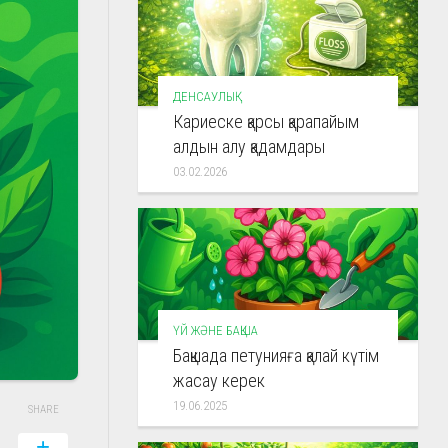
ДЕНСАУЛЫҚ
Кариеске қарсы қарапайым
алдын алу қадамдары
03.02.2026
ҮЙ ЖӘНЕ БАҚША
Бақшада петунияға қалай күтім
жасау керек
19.06.2025
SHARE