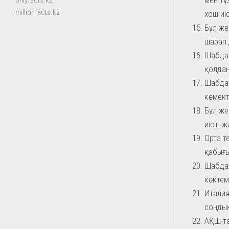
onlyfacts.kz
millionfacts.kz
хош иі
Бұл же
шарап
Шабдал
қолдан
Шабдал
көмект
Бұл же
иісін 
Орта т
қабығы
Шабдал
көктем
Италия
сондық
АҚШ-та